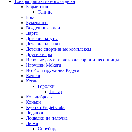
Товары для активного отдыха
Бадминтон
Теннис
Бокс
Бумеранги
Воздушные змеи
Дартс
Детские батуты
Детские палатки
Детские спортивные комплексы
Другие игры
Игровые домики, детские горки и песочницы
Игрушки Mokuru
Йо-Йо и пружинка Радуга
Качели
Кегли
Городки
Гольф
Кольцебросы
Коньки
Кубики Fidget Cube
Ледянки
Лошадки на палочке
Лыжи
Сноуборд