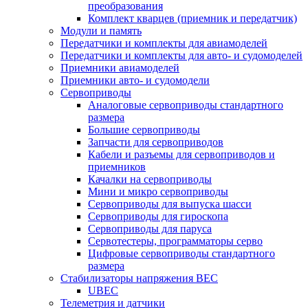
преобразования
Комплект кварцев (приемник и передатчик)
Модули и память
Передатчики и комплекты для авиамоделей
Передатчики и комплекты для авто- и судомоделей
Приемники авиамоделей
Приемники авто- и судомодели
Сервоприводы
Аналоговые сервоприводы стандартного
размера
Большие сервоприводы
Запчасти для сервоприводов
Кабели и разъемы для сервоприводов и
приемников
Качалки на сервоприводы
Мини и микро сервоприводы
Сервоприводы для выпуска шасси
Сервоприводы для гироскопа
Сервоприводы для паруса
Сервотестеры, программаторы серво
Цифровые сервоприводы стандартного
размера
Стабилизаторы напряжения BEC
UBEC
Телеметрия и датчики