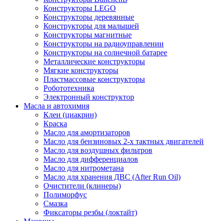
Конструкторы LEGO
Конструкторы деревянные
Конструкторы для малышей
Конструкторы магнитные
Конструкторы на радиоуправлении
Конструкторы на солнечной батарее
Металлические конструкторы
Мягкие конструкторы
Пластмассовые конструкторы
Робототехника
Электронный конструктор
Масла и автохимия
Клеи (циакрин)
Краска
Масло для амортизаторов
Масло для бензиновых 2-х тактных двигателей
Масло для воздушных фильтров
Масло для дифференциалов
Масло для нитрометана
Масло для хранения ДВС (After Run Oil)
Очистители (клинеры)
Полиморфус
Смазка
Фиксаторы резбы (локтайт)