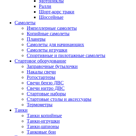
Мотоциклы
Ралли
Шорт-корс траки
Шоссейные
Самолеты
Импеллерные самолеты
Копийные самолеты
Планеры
Самолеты для начинающих
Самолеты игрушки
Спортивные и пилотажные самолеты
Стартовое оборудование
Заправочные бутылочки
Накалы свечи
Ротостартеры
Свечи бензо ДВС
Свечи нитро ДВС
Стартовые наборы
Стартовые столы и аксессуары
Термометры
Танки
Танки копийные
Танки-игрушки
Танки-шпионы
Танковые бои