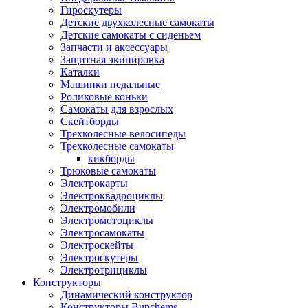
Гироскутеры
Детские двухколесные самокаты
Детские самокаты с сиденьем
Запчасти и аксессуары
Защитная экипировка
Каталки
Машинки педальные
Роликовые коньки
Самокаты для взрослых
Скейтборды
Трехколесные велосипеды
Трехколесные самокаты
кикборды
Трюковые самокаты
Электрокарты
Электроквадроциклы
Электромобили
Электромотоциклы
Электросамокаты
Электроскейты
Электроскутеры
Электротрициклы
Конструкторы
Динамический конструктор
Конструкторы Bunchems