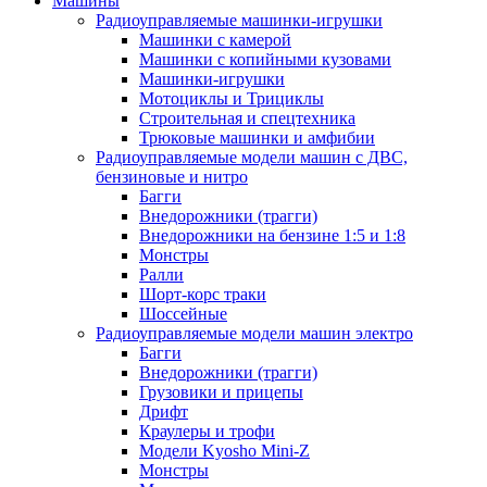
Машины
Радиоуправляемые машинки-игрушки
Машинки с камерой
Машинки с копийными кузовами
Машинки-игрушки
Мотоциклы и Трициклы
Строительная и спецтехника
Трюковые машинки и амфибии
Радиоуправляемые модели машин с ДВС,
бензиновые и нитро
Багги
Внедорожники (трагги)
Внедорожники на бензине 1:5 и 1:8
Монстры
Ралли
Шорт-корс траки
Шоссейные
Радиоуправляемые модели машин электро
Багги
Внедорожники (трагги)
Грузовики и прицепы
Дрифт
Краулеры и трофи
Модели Kyosho Mini-Z
Монстры