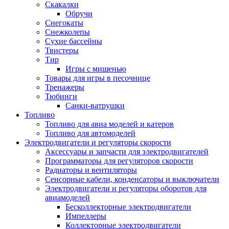
Скакалки
Обручи
Снегокаты
Снежколепы
Сухие бассейны
Твистеры
Тир
Игры с мишенью
Товары для игры в песочнице
Тренажеры
Тюбинги
Санки-ватрушки
Топливо
Топливо для авиа моделей и катеров
Топливо для автомоделей
Электродвигатели и регуляторы скорости
Аксессуары и запчасти для электродвигателей
Программаторы для регуляторов скорости
Радиаторы и вентиляторы
Сенсорные кабели, конденсаторы и выключатели
Электродвигатели и регуляторы оборотов для
авиамоделей
Бесколлекторные электродвигатели
Импеллеры
Коллекторные электродвигатели