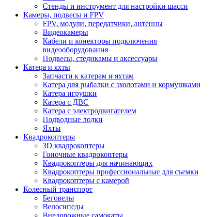
Стенды и инструмент для настройки шасси
Камеры, подвесы и FPV
FPV, модули, передатчики, антенны
Видеокамеры
Кабели и конекторы подключения
видеооборудования
Подвесы, стедикамы и аксессуары
Катера и яхты
Запчасти к катерам и яхтам
Катера для рыбалки с эхолотами и кормушками
Катера игрушки
Катера с ДВС
Катера с электродвигателем
Подводные лодки
Яхты
Квадрокоптеры
3D квадрокоптеры
Гоночные квадрокоптеры
Квадрокоптеры для начинающих
Квадрокоптеры профессиональные для съемки
Квадрокоптеры с камерой
Колесный транспорт
Беговелы
Велосипеды
Внедорожные самокаты