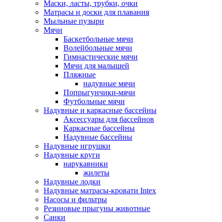
Маски, ласты, трубки, очки
Матрасы и доски для плавания
Мыльные пузыри
Мячи
Баскетбольные мячи
Волейбольные мячи
Гимнастические мячи
Мячи для малышей
Пляжные
надувные мячи
Попрыгунчики-мячи
Футбольные мячи
Надувные и каркасные бассейны
Аксессуары для бассейнов
Каркасные бассейны
Надувные бассейны
Надувные игрушки
Надувные круги
нарукавники
жилеты
Надувные лодки
Надувные матрасы-кровати Intex
Насосы и фильтры
Резиновые прыгуны животные
Санки