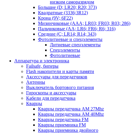
низким саморазрядом
Большие (D; LR20; R20; 373)
Квадратные (3336;3R12)
Крона (9V; 6F22)
Мизинчиковые (AAA; LR03; FR03; R03; 286)
Пальчиковые (AA; LR6; FR6; R6; 316)
Средние (C; LR14; R14; 343)
Фотолитиевые и спецэлементы
Литиевые спецэлементы
Спецэлементы
Фотолитиевые
Аппаратура и электроника
Failsafe, биперы
Flash накопители и карты памяти
Аксессуары для передатчиков
Антенны
Выключатель бортового питания
Гироскопы и аксессуары
Кабели для передатчика
Кварцы
Кварцы передатчика AM 27Mhz
Кварцы передатчика AM 40Mhz
Кварцы передатчика FM
Кварцы приемника FM
Кварцы приемника двойного