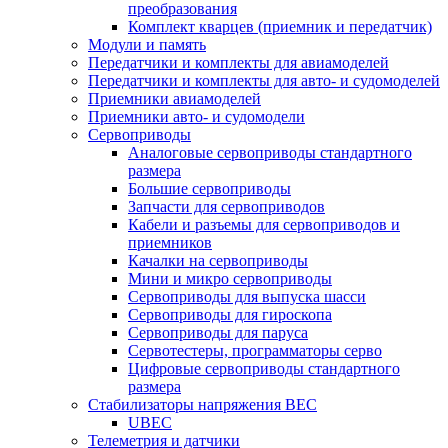
преобразования
Комплект кварцев (приемник и передатчик)
Модули и память
Передатчики и комплекты для авиамоделей
Передатчики и комплекты для авто- и судомоделей
Приемники авиамоделей
Приемники авто- и судомодели
Сервоприводы
Аналоговые сервоприводы стандартного
размера
Большие сервоприводы
Запчасти для сервоприводов
Кабели и разъемы для сервоприводов и
приемников
Качалки на сервоприводы
Мини и микро сервоприводы
Сервоприводы для выпуска шасси
Сервоприводы для гироскопа
Сервоприводы для паруса
Сервотестеры, программаторы серво
Цифровые сервоприводы стандартного
размера
Стабилизаторы напряжения BEC
UBEC
Телеметрия и датчики