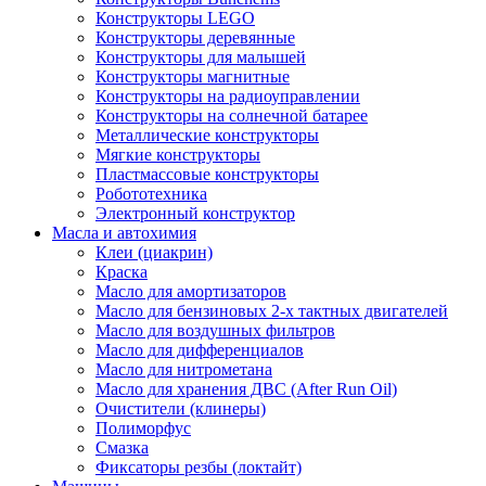
Конструкторы LEGO
Конструкторы деревянные
Конструкторы для малышей
Конструкторы магнитные
Конструкторы на радиоуправлении
Конструкторы на солнечной батарее
Металлические конструкторы
Мягкие конструкторы
Пластмассовые конструкторы
Робототехника
Электронный конструктор
Масла и автохимия
Клеи (циакрин)
Краска
Масло для амортизаторов
Масло для бензиновых 2-х тактных двигателей
Масло для воздушных фильтров
Масло для дифференциалов
Масло для нитрометана
Масло для хранения ДВС (After Run Oil)
Очистители (клинеры)
Полиморфус
Смазка
Фиксаторы резбы (локтайт)