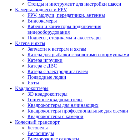
Стенды и инструмент для настройки шасси
Камеры, подвесы и FPV
FPV, модули, передатчики, антенны
Видеокамеры
Кабели и конекторы подключения
видеооборудования
Подвесы, стедикамы и аксессуары
Катера и яхты
Запчасти к катерам и яхтам
Катера для рыбалки с эхолотами и кормушками
Катера игрушки
Катера с ДВС
Катера с электродвигателем
Подводные лодки
Яхты
Квадрокоптеры
3D квадрокоптеры
Гоночные квадрокоптеры
Квадрокоптеры для начинающих
Квадрокоптеры профессиональные для съемки
Квадрокоптеры с камерой
Колесный транспорт
Беговелы
Велосипеды
Внедорожные самокаты