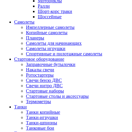
Мотоциклы
Ралли
Шорт-корс траки
Шоссейные
Самолеты
Импеллерные самолеты
Копийные самолеты
Планеры
Самолеты для начинающих
Самолеты игрушки
Спортивные и пилотажные самолеты
Стартовое оборудование
Заправочные бутылочки
Накалы свечи
Ротостартеры
Свечи бензо ДВС
Свечи нитро ДВС
Стартовые наборы
Стартовые столы и аксессуары
Термометры
Танки
Танки копийные
Танки-игрушки
Танки-шпионы
Танковые бои