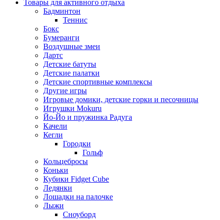
Товары для активного отдыха
Бадминтон
Теннис
Бокс
Бумеранги
Воздушные змеи
Дартс
Детские батуты
Детские палатки
Детские спортивные комплексы
Другие игры
Игровые домики, детские горки и песочницы
Игрушки Mokuru
Йо-Йо и пружинка Радуга
Качели
Кегли
Городки
Гольф
Кольцебросы
Коньки
Кубики Fidget Cube
Ледянки
Лошадки на палочке
Лыжи
Сноуборд