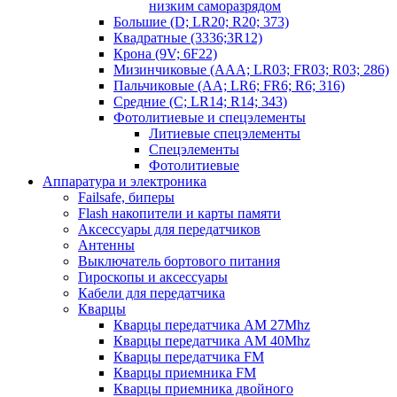
низким саморазрядом
Большие (D; LR20; R20; 373)
Квадратные (3336;3R12)
Крона (9V; 6F22)
Мизинчиковые (AAA; LR03; FR03; R03; 286)
Пальчиковые (AA; LR6; FR6; R6; 316)
Средние (C; LR14; R14; 343)
Фотолитиевые и спецэлементы
Литиевые спецэлементы
Спецэлементы
Фотолитиевые
Аппаратура и электроника
Failsafe, биперы
Flash накопители и карты памяти
Аксессуары для передатчиков
Антенны
Выключатель бортового питания
Гироскопы и аксессуары
Кабели для передатчика
Кварцы
Кварцы передатчика AM 27Mhz
Кварцы передатчика AM 40Mhz
Кварцы передатчика FM
Кварцы приемника FM
Кварцы приемника двойного