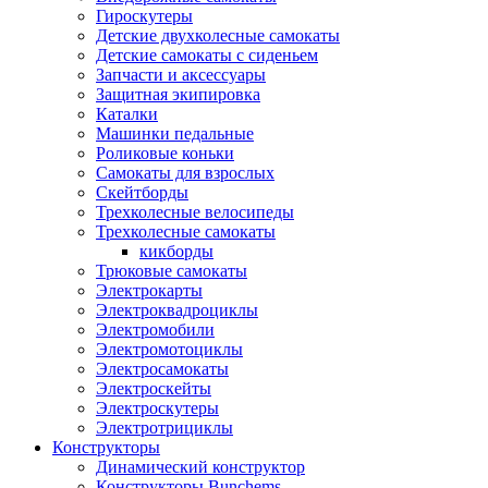
Гироскутеры
Детские двухколесные самокаты
Детские самокаты с сиденьем
Запчасти и аксессуары
Защитная экипировка
Каталки
Машинки педальные
Роликовые коньки
Самокаты для взрослых
Скейтборды
Трехколесные велосипеды
Трехколесные самокаты
кикборды
Трюковые самокаты
Электрокарты
Электроквадроциклы
Электромобили
Электромотоциклы
Электросамокаты
Электроскейты
Электроскутеры
Электротрициклы
Конструкторы
Динамический конструктор
Конструкторы Bunchems