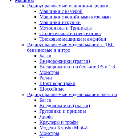
Машины
Радиоуправляемые машинки-игрушки
Машинки с камерой
Машинки с копийными кузовами
Машинки-игрушки
Мотоциклы и Трициклы
Строительная и спецтехника
Трюковые машинки и амфибии
Радиоуправляемые модели машин с ДВС,
бензиновые и нитро
Багги
Внедорожники (трагги)
Внедорожники на бензине 1:5 и 1:8
Монстры
Ралли
Шорт-корс траки
Шоссейные
Радиоуправляемые модели машин электро
Багги
Внедорожники (трагги)
Грузовики и прицепы
Дрифт
Краулеры и трофи
Модели Kyosho Mini-Z
Монстры