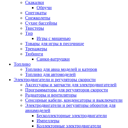
Скакалки
Обручи
Снегокаты
Снежколепы
Сухие бассейны
Твистеры
Тир
Игры с мишенью
Товары для игры в песочнице
Тренажеры
Тюбинги
Санки-ватрушки
Топливо
Топливо для авиа моделей и катеров
Топливо для автомоделей
Электродвигатели и регуляторы скорости
Аксессуары и запчасти для электродвигателей
Программаторы для регуляторов скорости
Радиаторы и вентиляторы
Сенсорные кабели, конденсаторы и выключатели
Электродвигатели и регуляторы оборотов для
авиамоделей
Бесколлекторные электродвигатели
Импеллеры
Коллекторные электродвигатели