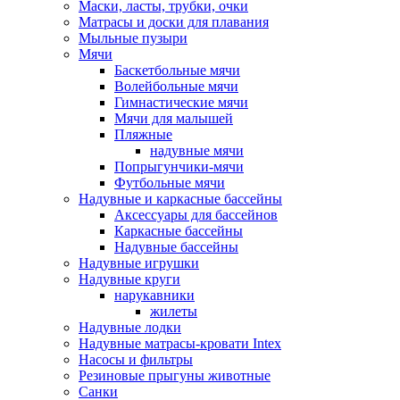
Маски, ласты, трубки, очки
Матрасы и доски для плавания
Мыльные пузыри
Мячи
Баскетбольные мячи
Волейбольные мячи
Гимнастические мячи
Мячи для малышей
Пляжные
надувные мячи
Попрыгунчики-мячи
Футбольные мячи
Надувные и каркасные бассейны
Аксессуары для бассейнов
Каркасные бассейны
Надувные бассейны
Надувные игрушки
Надувные круги
нарукавники
жилеты
Надувные лодки
Надувные матрасы-кровати Intex
Насосы и фильтры
Резиновые прыгуны животные
Санки