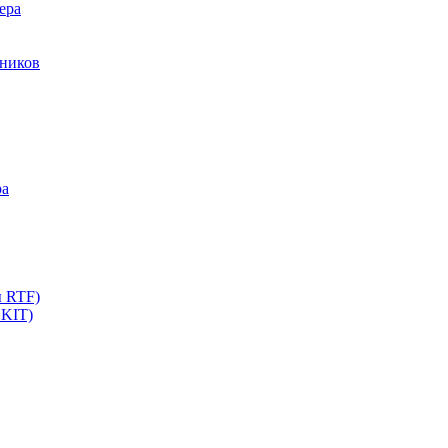
ера
мников
ра
ы RTF)
 KIT)