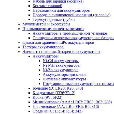
Кабель для зарядки (косичка)
Контакт силовой
Переходники для аккумуляторов
Провода в силиконовой изоляции (силовые)
Термоусадочные трубки
Мультиметры и аксессуары
Промышленные элементы питания
Аккумуляторы в промышленной упаковке
Свинцово-кислотные аккумуляторные батаре
Сумки для хранения LiPo аккумуляторов
Тестеры аккумуляторов
Элементы питания, батареи и аккумуляторы
Аккумуляторы
Ni-Cd аккумуляторы
Ni-MH аккумуляторы
Ni-Zn аккумуляторы
Аккумуляторы дисковые
Литиевые аккумуляторы
Предзаряженные аккумуляторы с низки
Большие (D; LR20; R20; 373)
Квадратные (3336;3R12)
Крона (9V; 6F22)
Мизинчиковые (AAA; LR03; FR03; R03; 286)
Пальчиковые (AA; LR6; FR6; R6; 316)
Средние (C; LR14; R14; 343)