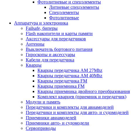
Фотолитиевые и спецэлементы
Литиевые спецэлементы
Спецэлементы
Фотолитиевые
Аппаратура и электроника
Failsafe, биперы
Flash накопители и карты памяти
Аксессуары для передатчиков
Антенны
Выключатель бортового питания
Гироскопы и аксессуары
Кабели для передатчика
Кварцы
Кварцы передатчика AM 27Mhz
Кварцы передатчика AM 40Mhz
Кварцы передатчика FM
Кварцы приемника FM
Кварцы приемника двойного преобразования
Комплект кварцев (приемник и передатчик)
Модули и память
Передатчики и комплекты для авиамоделей
Передатчики и комплекты для авто- и судомоделей
Приемники авиамоделей
Приемники авто- и судомодели
Сервоприводы