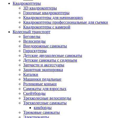
Квадрокоптеры
3D квадрокоптеры
Гоночные квадрокоптеры
Квадрокоптеры для начинающих
Квадрокоптеры профессиональные для съемки
Квадрокоптеры с камерой
Колесный транспорт
Беговелы
Велосипеды
Внедорожные самокаты
Гироскутеры
Детские двухколесные самокаты
Детские самокаты с сиденьем
Запчасти и аксессуары
Защитная экипировка
Каталки
Машинки педальные
Роликовые коньки
Самокаты для взрослых
Скейтборды
Трехколесные велосипеды
Трехколесные самокаты
кикборды
Трюковые самокаты
Электрокарты