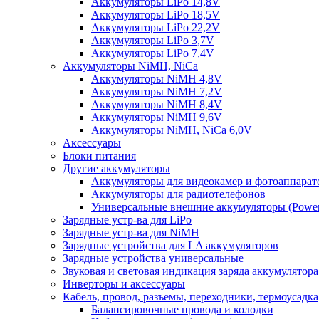
Аккумуляторы LiPo 14,8V
Аккумуляторы LiPo 18,5V
Аккумуляторы LiPo 22,2V
Аккумуляторы LiPo 3,7V
Аккумуляторы LiPo 7,4V
Аккумуляторы NiMH, NiCa
Аккумуляторы NiMH 4,8V
Аккумуляторы NiMH 7,2V
Аккумуляторы NiMH 8,4V
Аккумуляторы NiMH 9,6V
Аккумуляторы NiMH, NiCa 6,0V
Аксессуары
Блоки питания
Другие аккумуляторы
Аккумуляторы для видеокамер и фотоаппарат
Аккумуляторы для радиотелефонов
Универсальные внешние аккумуляторы (Power
Зарядные устр-ва для LiPo
Зарядные устр-ва для NiMH
Зарядные устройства для LA аккумуляторов
Зарядные устройства универсальные
Звуковая и световая индикация заряда аккумулятора
Инверторы и аксессуары
Кабель, провод, разъемы, переходники, термоусадка
Балансировочные провода и колодки