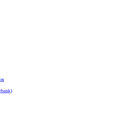
ов
bank)