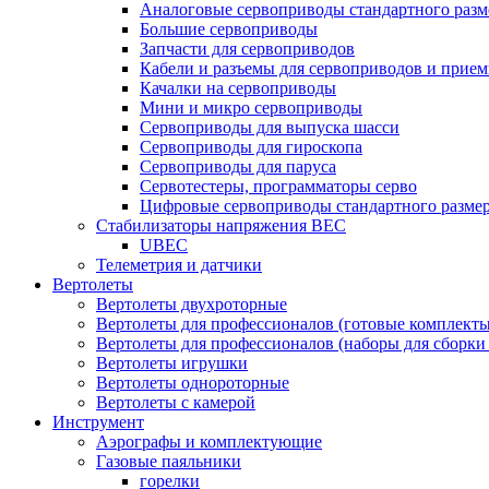
Аналоговые сервоприводы стандартного разм
Большие сервоприводы
Запчасти для сервоприводов
Кабели и разъемы для сервоприводов и прие
Качалки на сервоприводы
Мини и микро сервоприводы
Сервоприводы для выпуска шасси
Сервоприводы для гироскопа
Сервоприводы для паруса
Сервотестеры, программаторы серво
Цифровые сервоприводы стандартного разме
Стабилизаторы напряжения BEC
UBEC
Телеметрия и датчики
Вертолеты
Вертолеты двухроторные
Вертолеты для профессионалов (готовые комплект
Вертолеты для профессионалов (наборы для сборки
Вертолеты игрушки
Вертолеты однороторные
Вертолеты с камерой
Инструмент
Аэрографы и комплектующие
Газовые паяльники
горелки