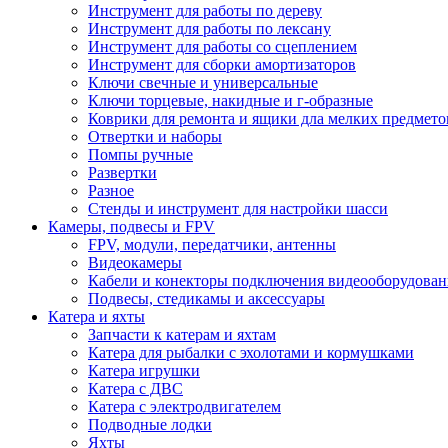
Инструмент для работы по дереву
Инструмент для работы по лексану
Инструмент для работы со сцеплением
Инструмент для сборки амортизаторов
Ключи свечные и универсальные
Ключи торцевые, накидные и г-образные
Коврики для ремонта и ящики дла мелких предмето
Отвертки и наборы
Помпы ручные
Развертки
Разное
Стенды и инструмент для настройки шасси
Камеры, подвесы и FPV
FPV, модули, передатчики, антенны
Видеокамеры
Кабели и конекторы подключения видеооборудован
Подвесы, стедикамы и аксессуары
Катера и яхты
Запчасти к катерам и яхтам
Катера для рыбалки с эхолотами и кормушками
Катера игрушки
Катера с ДВС
Катера с электродвигателем
Подводные лодки
Яхты