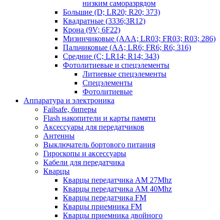
низким саморазрядом
Большие (D; LR20; R20; 373)
Квадратные (3336;3R12)
Крона (9V; 6F22)
Мизинчиковые (AAA; LR03; FR03; R03; 286)
Пальчиковые (AA; LR6; FR6; R6; 316)
Средние (C; LR14; R14; 343)
Фотолитиевые и спецэлементы
Литиевые спецэлементы
Спецэлементы
Фотолитиевые
Аппаратура и электроника
Failsafe, биперы
Flash накопители и карты памяти
Аксессуары для передатчиков
Антенны
Выключатель бортового питания
Гироскопы и аксессуары
Кабели для передатчика
Кварцы
Кварцы передатчика AM 27Mhz
Кварцы передатчика AM 40Mhz
Кварцы передатчика FM
Кварцы приемника FM
Кварцы приемника двойного