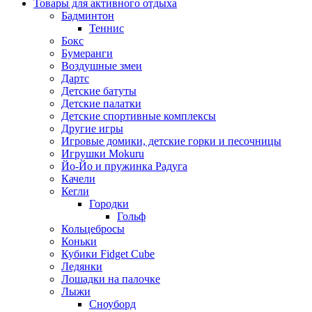
Товары для активного отдыха
Бадминтон
Теннис
Бокс
Бумеранги
Воздушные змеи
Дартс
Детские батуты
Детские палатки
Детские спортивные комплексы
Другие игры
Игровые домики, детские горки и песочницы
Игрушки Mokuru
Йо-Йо и пружинка Радуга
Качели
Кегли
Городки
Гольф
Кольцебросы
Коньки
Кубики Fidget Cube
Ледянки
Лошадки на палочке
Лыжи
Сноуборд