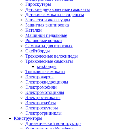
Гироскутеры
Детские двухколесные самокаты
Детские самокаты с сиденьем
Запчасти и аксессуары
Защитная экипировка
Каталки
Машинки педальные
Роликовые коньки
Самокаты для взрослых
Скейтборды
Трехколесные велосипеды
Трехколесные самокаты
кикборды
Трюковые самокаты
Электрокарты
Электроквадроциклы
Электромобили
Электромотоциклы
Электросамокаты
Электроскейты
Электроскутеры
Электротрициклы
Конструкторы
Динамический конструктор
Конструкторы Bunchems