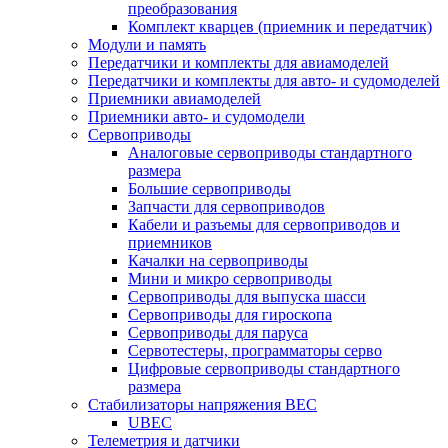
преобразования
Комплект кварцев (приемник и передатчик)
Модули и память
Передатчики и комплекты для авиамоделей
Передатчики и комплекты для авто- и судомоделей
Приемники авиамоделей
Приемники авто- и судомодели
Сервоприводы
Аналоговые сервоприводы стандартного
размера
Большие сервоприводы
Запчасти для сервоприводов
Кабели и разъемы для сервоприводов и
приемников
Качалки на сервоприводы
Мини и микро сервоприводы
Сервоприводы для выпуска шасси
Сервоприводы для гироскопа
Сервоприводы для паруса
Сервотестеры, программаторы серво
Цифровые сервоприводы стандартного
размера
Стабилизаторы напряжения BEC
UBEC
Телеметрия и датчики