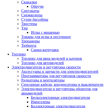
Скакалки
Обручи
Снегокаты
Снежколепы
Сухие бассейны
Твистеры
Тир
Игры с мишенью
Товары для игры в песочнице
Тренажеры
Тюбинги
Санки-ватрушки
Топливо
Топливо для авиа моделей и катеров
Топливо для автомоделей
Электродвигатели и регуляторы скорости
Аксессуары и запчасти для электродвигателей
Программаторы для регуляторов скорости
Радиаторы и вентиляторы
Сенсорные кабели, конденсаторы и выключатели
Электродвигатели и регуляторы оборотов для
авиамоделей
Бесколлекторные электродвигатели
Импеллеры
Коллекторные электродвигатели