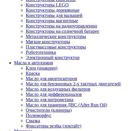
Конструкторы LEGO
Конструкторы деревянные
Конструкторы для малышей
Конструкторы магнитные
Конструкторы на радиоуправлении
Конструкторы на солнечной батарее
Металлические конструкторы
Мягкие конструкторы
Пластмассовые конструкторы
Робототехника
Электронный конструктор
Масла и автохимия
Клеи (циакрин)
Краска
Масло для амортизаторов
Масло для бензиновых 2-х тактных двигателей
Масло для воздушных фильтров
Масло для дифференциалов
Масло для нитрометана
Масло для хранения ДВС (After Run Oil)
Очистители (клинеры)
Полиморфус
Смазка
Фиксаторы резбы (локтайт)