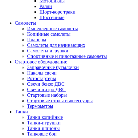
Мотоциклы
Ралли
Шорт-корс траки
Шоссейные
Самолеты
Импеллерные самолеты
Копийные самолеты
Планеры
Самолеты для начинающих
Самолеты игрушки
Спортивные и пилотажные самолеты
Стартовое оборудование
Заправочные бутылочки
Накалы свечи
Ротостартеры
Свечи бензо ДВС
Свечи нитро ДВС
Стартовые наборы
Стартовые столы и аксессуары
Термометры
Танки
Танки копийные
Танки-игрушки
Танки-шпионы
Танковые бои