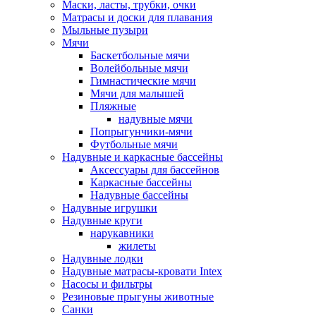
Маски, ласты, трубки, очки
Матрасы и доски для плавания
Мыльные пузыри
Мячи
Баскетбольные мячи
Волейбольные мячи
Гимнастические мячи
Мячи для малышей
Пляжные
надувные мячи
Попрыгунчики-мячи
Футбольные мячи
Надувные и каркасные бассейны
Аксессуары для бассейнов
Каркасные бассейны
Надувные бассейны
Надувные игрушки
Надувные круги
нарукавники
жилеты
Надувные лодки
Надувные матрасы-кровати Intex
Насосы и фильтры
Резиновые прыгуны животные
Санки