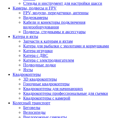
Стенды и инструмент для настройки шасси
Камеры, подвесы и FPV
FPV, модули, передатчики, антенны
Видеокамеры
Кабели и конекторы подключения
видеооборудования
Подвесы, стедикамы и аксессуары
Катера и яхты
Запчасти к катерам и яхтам
Катера для рыбалки с эхолотами и кормушками
Катера игрушки
Катера с ДВС
Катера с электродвигателем
Подводные лодки
Яхты
Квадрокоптеры
3D квадрокоптеры
Гоночные квадрокоптеры
Квадрокоптеры для начинающих
Квадрокоптеры профессиональные для съемки
Квадрокоптеры с камерой
Колесный транспорт
Беговелы
Велосипеды
Внедорожные самокаты