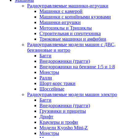
Машины
Радиоуправляемые машинки-игрушки
Машинки с камерой
Машинки с копийными кузовами
Машинки-игрушки
Мотоциклы и Трициклы
Строительная и спецтехника
Трюковые машинки и амфибии
Радиоуправляемые модели машин с ДВС,
бензиновые и нитро
Багги
Внедорожники (трагги)
Внедорожники на бензине 1:5 и 1:8
Монстры
Ралли
Шорт-корс траки
Шоссейные
Радиоуправляемые модели машин электро
Багги
Внедорожники (трагги)
Грузовики и прицепы
Дрифт
Краулеры и трофи
Модели Kyosho Mini-Z
Монстры