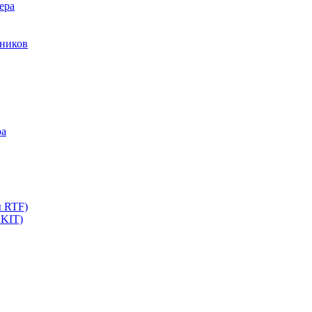
ера
мников
ра
ы RTF)
 KIT)