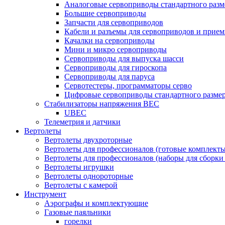
Аналоговые сервоприводы стандартного разм
Большие сервоприводы
Запчасти для сервоприводов
Кабели и разъемы для сервоприводов и прие
Качалки на сервоприводы
Мини и микро сервоприводы
Сервоприводы для выпуска шасси
Сервоприводы для гироскопа
Сервоприводы для паруса
Сервотестеры, программаторы серво
Цифровые сервоприводы стандартного разме
Стабилизаторы напряжения BEC
UBEC
Телеметрия и датчики
Вертолеты
Вертолеты двухроторные
Вертолеты для профессионалов (готовые комплект
Вертолеты для профессионалов (наборы для сборки
Вертолеты игрушки
Вертолеты однороторные
Вертолеты с камерой
Инструмент
Аэрографы и комплектующие
Газовые паяльники
горелки