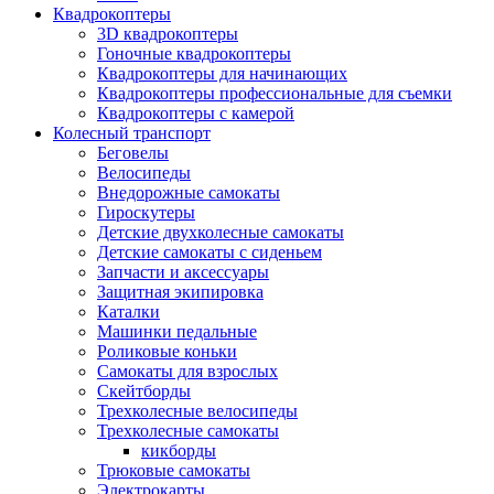
Квадрокоптеры
3D квадрокоптеры
Гоночные квадрокоптеры
Квадрокоптеры для начинающих
Квадрокоптеры профессиональные для съемки
Квадрокоптеры с камерой
Колесный транспорт
Беговелы
Велосипеды
Внедорожные самокаты
Гироскутеры
Детские двухколесные самокаты
Детские самокаты с сиденьем
Запчасти и аксессуары
Защитная экипировка
Каталки
Машинки педальные
Роликовые коньки
Самокаты для взрослых
Скейтборды
Трехколесные велосипеды
Трехколесные самокаты
кикборды
Трюковые самокаты
Электрокарты