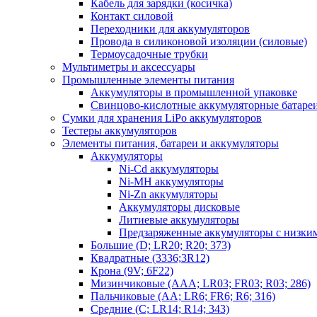
Кабель для зарядки (косичка)
Контакт силовой
Переходники для аккумуляторов
Провода в силиконовой изоляции (силовые)
Термоусадочные трубки
Мультиметры и аксессуары
Промышленные элементы питания
Аккумуляторы в промышленной упаковке
Свинцово-кислотные аккумуляторные батаре
Сумки для хранения LiPo аккумуляторов
Тестеры аккумуляторов
Элементы питания, батареи и аккумуляторы
Аккумуляторы
Ni-Cd аккумуляторы
Ni-MH аккумуляторы
Ni-Zn аккумуляторы
Аккумуляторы дисковые
Литиевые аккумуляторы
Предзаряженные аккумуляторы с низки
Большие (D; LR20; R20; 373)
Квадратные (3336;3R12)
Крона (9V; 6F22)
Мизинчиковые (AAA; LR03; FR03; R03; 286)
Пальчиковые (AA; LR6; FR6; R6; 316)
Средние (C; LR14; R14; 343)