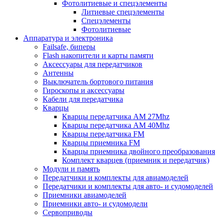
Фотолитиевые и спецэлементы
Литиевые спецэлементы
Спецэлементы
Фотолитиевые
Аппаратура и электроника
Failsafe, биперы
Flash накопители и карты памяти
Аксессуары для передатчиков
Антенны
Выключатель бортового питания
Гироскопы и аксессуары
Кабели для передатчика
Кварцы
Кварцы передатчика AM 27Mhz
Кварцы передатчика AM 40Mhz
Кварцы передатчика FM
Кварцы приемника FM
Кварцы приемника двойного преобразования
Комплект кварцев (приемник и передатчик)
Модули и память
Передатчики и комплекты для авиамоделей
Передатчики и комплекты для авто- и судомоделей
Приемники авиамоделей
Приемники авто- и судомодели
Сервоприводы