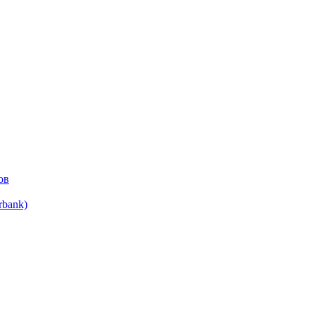
ов
bank)