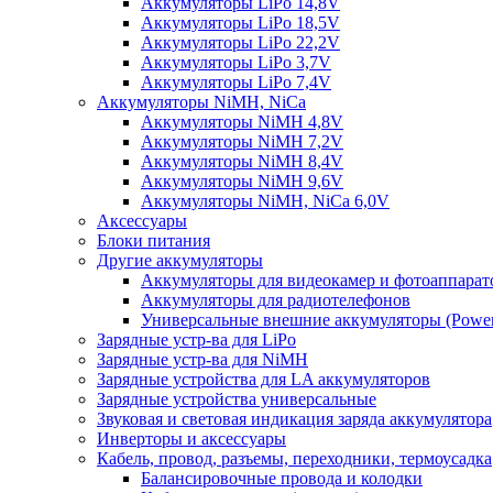
Аккумуляторы LiPo 14,8V
Аккумуляторы LiPo 18,5V
Аккумуляторы LiPo 22,2V
Аккумуляторы LiPo 3,7V
Аккумуляторы LiPo 7,4V
Аккумуляторы NiMH, NiCa
Аккумуляторы NiMH 4,8V
Аккумуляторы NiMH 7,2V
Аккумуляторы NiMH 8,4V
Аккумуляторы NiMH 9,6V
Аккумуляторы NiMH, NiCa 6,0V
Аксессуары
Блоки питания
Другие аккумуляторы
Аккумуляторы для видеокамер и фотоаппарат
Аккумуляторы для радиотелефонов
Универсальные внешние аккумуляторы (Power
Зарядные устр-ва для LiPo
Зарядные устр-ва для NiMH
Зарядные устройства для LA аккумуляторов
Зарядные устройства универсальные
Звуковая и световая индикация заряда аккумулятора
Инверторы и аксессуары
Кабель, провод, разъемы, переходники, термоусадка
Балансировочные провода и колодки