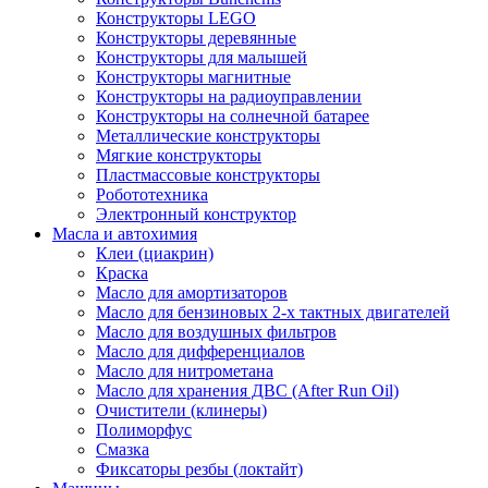
Конструкторы LEGO
Конструкторы деревянные
Конструкторы для малышей
Конструкторы магнитные
Конструкторы на радиоуправлении
Конструкторы на солнечной батарее
Металлические конструкторы
Мягкие конструкторы
Пластмассовые конструкторы
Робототехника
Электронный конструктор
Масла и автохимия
Клеи (циакрин)
Краска
Масло для амортизаторов
Масло для бензиновых 2-х тактных двигателей
Масло для воздушных фильтров
Масло для дифференциалов
Масло для нитрометана
Масло для хранения ДВС (After Run Oil)
Очистители (клинеры)
Полиморфус
Смазка
Фиксаторы резбы (локтайт)