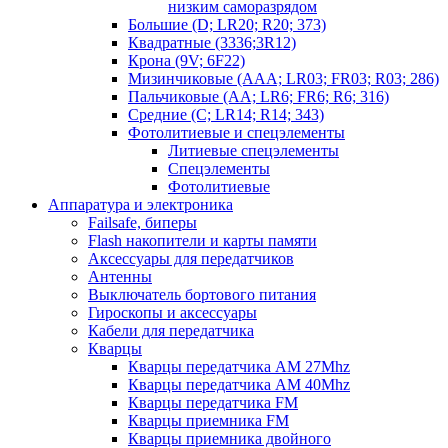
низким саморазрядом
Большие (D; LR20; R20; 373)
Квадратные (3336;3R12)
Крона (9V; 6F22)
Мизинчиковые (AAA; LR03; FR03; R03; 286)
Пальчиковые (AA; LR6; FR6; R6; 316)
Средние (C; LR14; R14; 343)
Фотолитиевые и спецэлементы
Литиевые спецэлементы
Спецэлементы
Фотолитиевые
Аппаратура и электроника
Failsafe, биперы
Flash накопители и карты памяти
Аксессуары для передатчиков
Антенны
Выключатель бортового питания
Гироскопы и аксессуары
Кабели для передатчика
Кварцы
Кварцы передатчика AM 27Mhz
Кварцы передатчика AM 40Mhz
Кварцы передатчика FM
Кварцы приемника FM
Кварцы приемника двойного