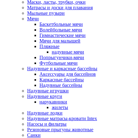
Маски, ласты, трубки, очки
Матрасы и доски для плавания
Мыльные пузыри
Мячи
Баскетбольные мячи
Волейбольные мячи
Гимнастические мячи
Мячи для малышей
Пляжные
надувные мячи
Попрыгунчики-мячи
Футбольные мячи
Надувные и каркасные бассейны
Аксессуары для бассейнов
Каркасные бассейны
Надувные бассейны
Надувные игрушки
Надувные круги
нарукавники
жилеты
Надувные лодки
Надувные матрасы-кровати Intex
Насосы и фильтры
Резиновые прыгуны животные
Санки