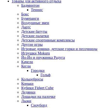
Товары для активного отдыха
Бадминтон
Теннис
Бокс
Бумеранги
Воздушные змеи
Дартс
Детские батуты
Детские палатки
Детские спортивные комплексы
Другие игры
Игровые домики, детские горки и песочницы
Игрушки Mokuru
Йо-Йо и пружинка Радуга
Качели
Кегли
Городки
Гольф
Кольцебросы
Коньки
Кубики Fidget Cube
Ледянки
Лошадки на палочке
Лыжи
Сноуборд