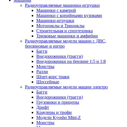
Машины
Радиоуправляемые машинки-игрушки
Машинки с камерой
Машинки с копийными кузовами
Машинки-игрушки
Мотоциклы и Трициклы
Строительная и спецтехника
Трюковые машинки и амфибии
Радиоуправляемые модели машин с ДВС,
бензиновые и нитро
Багги
Внедорожники (трагги)
Внедорожники на бензине 1:5 и 1:8
Монстры
Ралли
Шорт-корс траки
Шоссейные
Радиоуправляемые модели машин электро
Багги
Внедорожники (трагги)
Грузовики и прицепы
Дрифт
Краулеры и трофи
Модели Kyosho Mini-Z
Монстры