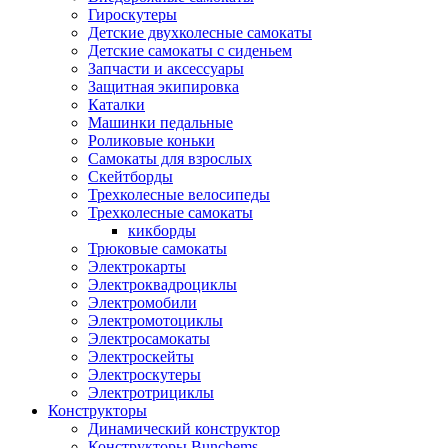
Гироскутеры
Детские двухколесные самокаты
Детские самокаты с сиденьем
Запчасти и аксессуары
Защитная экипировка
Каталки
Машинки педальные
Роликовые коньки
Самокаты для взрослых
Скейтборды
Трехколесные велосипеды
Трехколесные самокаты
кикборды
Трюковые самокаты
Электрокарты
Электроквадроциклы
Электромобили
Электромотоциклы
Электросамокаты
Электроскейты
Электроскутеры
Электротрициклы
Конструкторы
Динамический конструктор
Конструкторы Bunchems