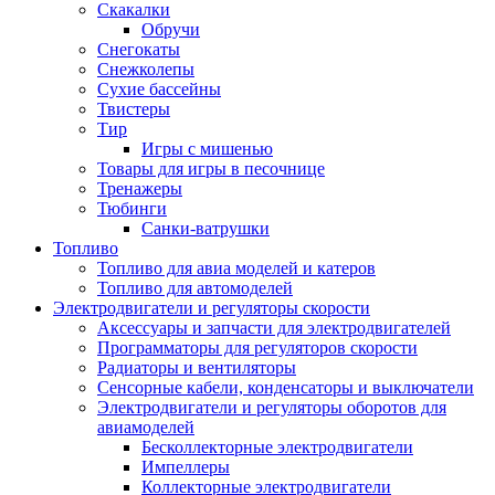
Скакалки
Обручи
Снегокаты
Снежколепы
Сухие бассейны
Твистеры
Тир
Игры с мишенью
Товары для игры в песочнице
Тренажеры
Тюбинги
Санки-ватрушки
Топливо
Топливо для авиа моделей и катеров
Топливо для автомоделей
Электродвигатели и регуляторы скорости
Аксессуары и запчасти для электродвигателей
Программаторы для регуляторов скорости
Радиаторы и вентиляторы
Сенсорные кабели, конденсаторы и выключатели
Электродвигатели и регуляторы оборотов для
авиамоделей
Бесколлекторные электродвигатели
Импеллеры
Коллекторные электродвигатели