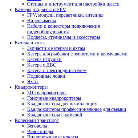
Стенды и инструмент для настройки шасси
Камеры, подвесы и FPV
FPV, модули, передатчики, антенны
Видеокамеры
Кабели и конекторы подключения
видеооборудования
Подвесы, стедикамы и аксессуары
Катера и яхты
Запчасти к катерам и яхтам
Катера для рыбалки с эхолотами и кормушками
Катера игрушки
Катера с ДВС
Катера с электродвигателем
Подводные лодки
Яхты
Квадрокоптеры
3D квадрокоптеры
Гоночные квадрокоптеры
Квадрокоптеры для начинающих
Квадрокоптеры профессиональные для съемки
Квадрокоптеры с камерой
Колесный транспорт
Беговелы
Велосипеды
Внедорожные самокаты