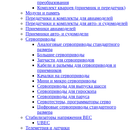
преобразования
Комплект кварцев (приемник и передатчик)
Модули и память
Передатчики и комплекты для авиамоделей
Передатчики и комплекты для авто- и судомоделей
Приемники авиамоделей
Приемники авто- и судомодели
Сервоприводы
Аналоговые сервоприводы стандартного
размера
Большие сервоприводы
Запчасти для сервоприводов
Кабели и разъемы для сервоприводов и
приемников
Качалки на сервоприводы
Мини и микро сервоприводы
Сервоприводы для выпуска шасси
Сервоприводы для гироскопа
Сервоприводы для паруса
Сервотестеры, программаторы серво
Цифровые сервоприводы стандартного
размера
Стабилизаторы напряжения BEC
UBEC
Телеметрия и датчики