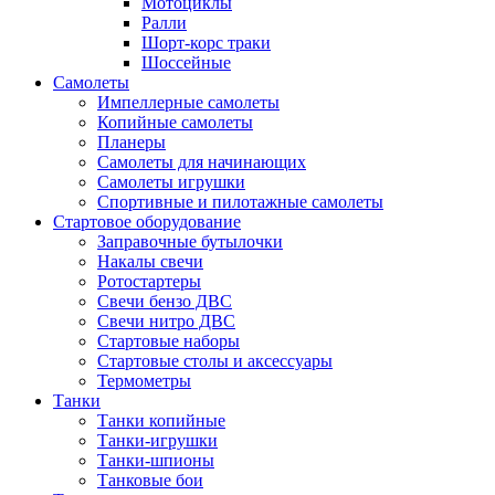
Мотоциклы
Ралли
Шорт-корс траки
Шоссейные
Самолеты
Импеллерные самолеты
Копийные самолеты
Планеры
Самолеты для начинающих
Самолеты игрушки
Спортивные и пилотажные самолеты
Стартовое оборудование
Заправочные бутылочки
Накалы свечи
Ротостартеры
Свечи бензо ДВС
Свечи нитро ДВС
Стартовые наборы
Стартовые столы и аксессуары
Термометры
Танки
Танки копийные
Танки-игрушки
Танки-шпионы
Танковые бои