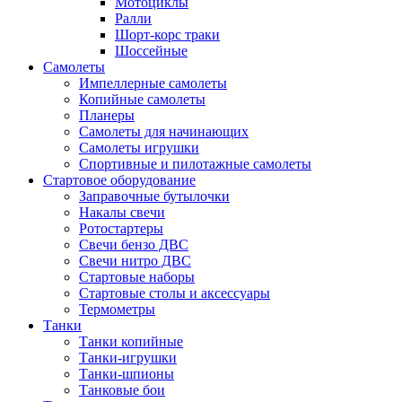
Мотоциклы
Ралли
Шорт-корс траки
Шоссейные
Самолеты
Импеллерные самолеты
Копийные самолеты
Планеры
Самолеты для начинающих
Самолеты игрушки
Спортивные и пилотажные самолеты
Стартовое оборудование
Заправочные бутылочки
Накалы свечи
Ротостартеры
Свечи бензо ДВС
Свечи нитро ДВС
Стартовые наборы
Стартовые столы и аксессуары
Термометры
Танки
Танки копийные
Танки-игрушки
Танки-шпионы
Танковые бои