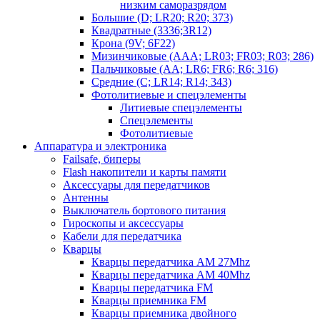
низким саморазрядом
Большие (D; LR20; R20; 373)
Квадратные (3336;3R12)
Крона (9V; 6F22)
Мизинчиковые (AAA; LR03; FR03; R03; 286)
Пальчиковые (AA; LR6; FR6; R6; 316)
Средние (C; LR14; R14; 343)
Фотолитиевые и спецэлементы
Литиевые спецэлементы
Спецэлементы
Фотолитиевые
Аппаратура и электроника
Failsafe, биперы
Flash накопители и карты памяти
Аксессуары для передатчиков
Антенны
Выключатель бортового питания
Гироскопы и аксессуары
Кабели для передатчика
Кварцы
Кварцы передатчика AM 27Mhz
Кварцы передатчика AM 40Mhz
Кварцы передатчика FM
Кварцы приемника FM
Кварцы приемника двойного