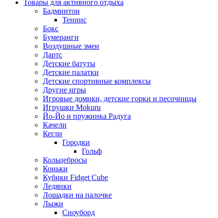
Товары для активного отдыха
Бадминтон
Теннис
Бокс
Бумеранги
Воздушные змеи
Дартс
Детские батуты
Детские палатки
Детские спортивные комплексы
Другие игры
Игровые домики, детские горки и песочницы
Игрушки Mokuru
Йо-Йо и пружинка Радуга
Качели
Кегли
Городки
Гольф
Кольцебросы
Коньки
Кубики Fidget Cube
Ледянки
Лошадки на палочке
Лыжи
Сноуборд