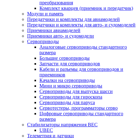
преобразования
Комплект кварцев (приемник и передатчик)
Модули и память
Передатчики и комплекты для авиамоделей
Передатчики и комплекты для авто- и судомоделей
Приемники авиамоделей
Приемники авто- и судомодели
Сервоприводы
Аналоговые сервоприводы стандартного
размера
Большие сервоприводы
Запчасти для сервоприводов
Кабели и разъемы для сервоприводов и
приемников
Качалки на сервоприводы
Мини и микро сервоприводы
Сервоприводы для выпуска шасси
Сервоприводы для гироскопа
Сервоприводы для паруса
Сервотестеры, программаторы серво
Цифровые сервоприводы стандартного
размера
Стабилизаторы напряжения BEC
UBEC
Телеметрия и датчики