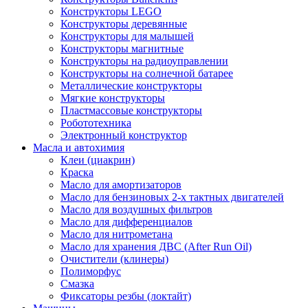
Конструкторы LEGO
Конструкторы деревянные
Конструкторы для малышей
Конструкторы магнитные
Конструкторы на радиоуправлении
Конструкторы на солнечной батарее
Металлические конструкторы
Мягкие конструкторы
Пластмассовые конструкторы
Робототехника
Электронный конструктор
Масла и автохимия
Клеи (циакрин)
Краска
Масло для амортизаторов
Масло для бензиновых 2-х тактных двигателей
Масло для воздушных фильтров
Масло для дифференциалов
Масло для нитрометана
Масло для хранения ДВС (After Run Oil)
Очистители (клинеры)
Полиморфус
Смазка
Фиксаторы резбы (локтайт)