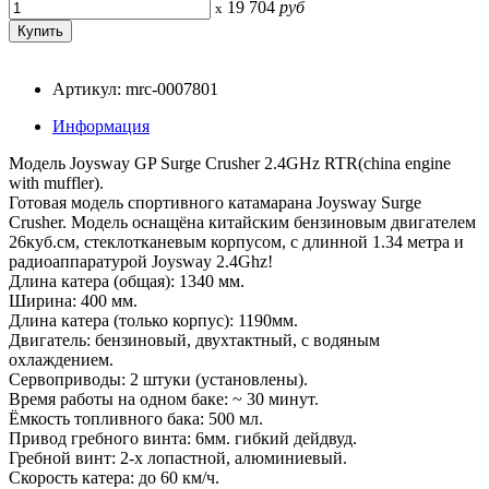
19 704
руб
x
Артикул: mrc-0007801
Информация
Модель Joysway GP Surge Crusher 2.4GHz RTR(china engine
with muffler).
Готовая модель спортивного катамарана Joysway Surge
Crusher. Модель оснащёна китайским бензиновым двигателем
26куб.см, стеклотканевым корпусом, с длинной 1.34 метра и
радиоаппаратурой Joysway 2.4Ghz!
Длина катера (общая): 1340 мм.
Ширина: 400 мм.
Длина катера (только корпус): 1190мм.
Двигатель: бензиновый, двухтактный, с водяным
охлаждением.
Сервоприводы: 2 штуки (установлены).
Время работы на одном баке: ~ 30 минут.
Ёмкость топливного бака: 500 мл.
Привод гребного винта: 6мм. гибкий дейдвуд.
Гребной винт: 2-х лопастной, алюминиевый.
Скорость катера: до 60 км/ч.