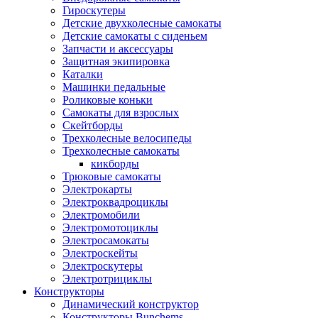
Гироскутеры
Детские двухколесные самокаты
Детские самокаты с сиденьем
Запчасти и аксессуары
Защитная экипировка
Каталки
Машинки педальные
Роликовые коньки
Самокаты для взрослых
Скейтборды
Трехколесные велосипеды
Трехколесные самокаты
кикборды
Трюковые самокаты
Электрокарты
Электроквадроциклы
Электромобили
Электромотоциклы
Электросамокаты
Электроскейты
Электроскутеры
Электротрициклы
Конструкторы
Динамический конструктор
Конструкторы Bunchems