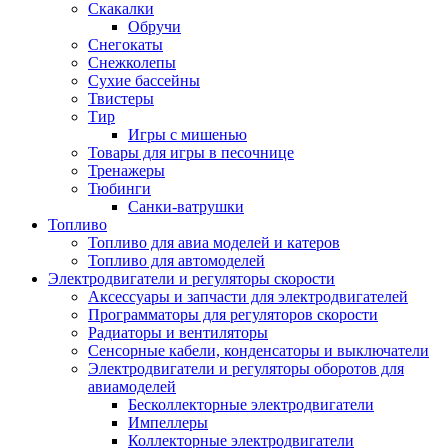
Скакалки
Обручи
Снегокаты
Снежколепы
Сухие бассейны
Твистеры
Тир
Игры с мишенью
Товары для игры в песочнице
Тренажеры
Тюбинги
Санки-ватрушки
Топливо
Топливо для авиа моделей и катеров
Топливо для автомоделей
Электродвигатели и регуляторы скорости
Аксессуары и запчасти для электродвигателей
Программаторы для регуляторов скорости
Радиаторы и вентиляторы
Сенсорные кабели, конденсаторы и выключатели
Электродвигатели и регуляторы оборотов для
авиамоделей
Бесколлекторные электродвигатели
Импеллеры
Коллекторные электродвигатели