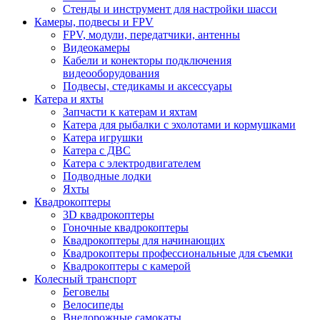
Стенды и инструмент для настройки шасси
Камеры, подвесы и FPV
FPV, модули, передатчики, антенны
Видеокамеры
Кабели и конекторы подключения
видеооборудования
Подвесы, стедикамы и аксессуары
Катера и яхты
Запчасти к катерам и яхтам
Катера для рыбалки с эхолотами и кормушками
Катера игрушки
Катера с ДВС
Катера с электродвигателем
Подводные лодки
Яхты
Квадрокоптеры
3D квадрокоптеры
Гоночные квадрокоптеры
Квадрокоптеры для начинающих
Квадрокоптеры профессиональные для съемки
Квадрокоптеры с камерой
Колесный транспорт
Беговелы
Велосипеды
Внедорожные самокаты