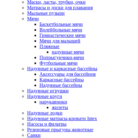
Маски, ласты, трубки, очки
Матрасы и доски для плавания
Мыльные пузыри
Мячи
Баскетбольные мячи
Волейбольные мячи
Гимнастические мячи
Мячи для малышей
Пляжные
надувные мячи
Попрыгунчики-мячи
Футбольные мячи
Надувные и каркасные бассейны
Аксессуары для бассейнов
Каркасные бассейны
Надувные бассейны
Надувные игрушки
Надувные круги
нарукавники
жилеты
Надувные лодки
Надувные матрасы-кровати Intex
Насосы и фильтры
Резиновые прыгуны животные
Санки