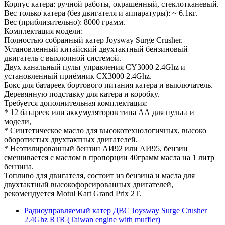
Корпус катера: ручной работы, окрашенный, стеклотканевый.
Вес только катера (без двигателя и аппаратуры): ~ 6.1кг.
Вес (приблизительно): 8000 грамм.
Комплектация модели:
Полностью собранный катер Joysway Surge Crusher.
Установленный китайский двухтактный бензиновый
двигатель с выхлопной системой.
Двух канальный пульт управления CY3000 2.4Ghz и
установленный приёмник CX3000 2.4Ghz.
Бокс для батареек бортового питания катера и выключатель.
Деревянную подставку для катера и коробку.
Требуется дополнительная комплектация:
* 12 батареек или аккумуляторов типа АА для пульта и
модели,
* Синтетическое масло для высокотехнологичных, высоко
оборотистых двухтактных двигателей.
* Неэтилированный бензин АИ92 или АИ95, бензин
смешивается с маслом в пропорции 40грамм масла на 1 литр
бензина.
Топливо для двигателя, состоит из бензина и масла для
двухтактный высокофорсированных двигателей,
рекомендуется Motul Kart Grand Prix 2T.
Радиоуправляемый катер ДВС Joysway Surge Crusher
2.4Ghz RTR (Taiwan engine with muffler)