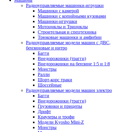
Машины
Радиоуправляемые машинки-игрушки
Машинки с камерой
Машинки с копийными кузовами
Машинки-игрушки
Мотоциклы и Трициклы
Строительная и спецтехника
Трюковые машинки и амфибии
Радиоуправляемые модели машин с ДВС,
бензиновые и нитро
Багги
Внедорожники (трагги)
Внедорожники на бензине 1:5 и 1:8
Монстры
Ралли
Шорт-корс траки
Шоссейные
Радиоуправляемые модели машин электро
Багги
Внедорожники (трагги)
Грузовики и прицепы
Дрифт
Краулеры и трофи
Модели Kyosho Mini-Z
Монстры