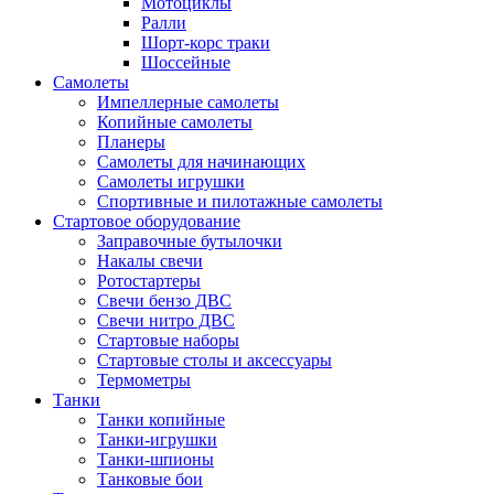
Мотоциклы
Ралли
Шорт-корс траки
Шоссейные
Самолеты
Импеллерные самолеты
Копийные самолеты
Планеры
Самолеты для начинающих
Самолеты игрушки
Спортивные и пилотажные самолеты
Стартовое оборудование
Заправочные бутылочки
Накалы свечи
Ротостартеры
Свечи бензо ДВС
Свечи нитро ДВС
Стартовые наборы
Стартовые столы и аксессуары
Термометры
Танки
Танки копийные
Танки-игрушки
Танки-шпионы
Танковые бои