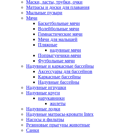
Маски, ласты, трубки, очки
Матрасы и доски для плавания
Мыльные пузыри
Мячи
Баскетбольные мячи
Волейбольные мячи
Гимнастические мячи
Мячи для малышей
Пляжные
надувные мячи
Попрыгунчики-мячи
Футбольные мячи
Надувные и каркасные бассейны
Аксессуары для бассейнов
Каркасные бассейны
Надувные бассейны
Надувные игрушки
Надувные круги
нарукавники
жилеты
Надувные лодки
Надувные матрасы-кровати Intex
Насосы и фильтры
Резиновые прыгуны животные
Санки