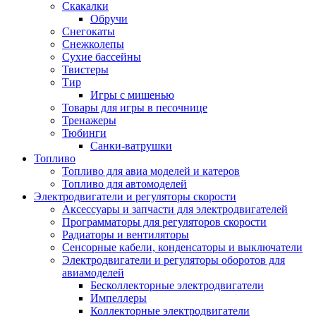
Скакалки
Обручи
Снегокаты
Снежколепы
Сухие бассейны
Твистеры
Тир
Игры с мишенью
Товары для игры в песочнице
Тренажеры
Тюбинги
Санки-ватрушки
Топливо
Топливо для авиа моделей и катеров
Топливо для автомоделей
Электродвигатели и регуляторы скорости
Аксессуары и запчасти для электродвигателей
Программаторы для регуляторов скорости
Радиаторы и вентиляторы
Сенсорные кабели, конденсаторы и выключатели
Электродвигатели и регуляторы оборотов для
авиамоделей
Бесколлекторные электродвигатели
Импеллеры
Коллекторные электродвигатели