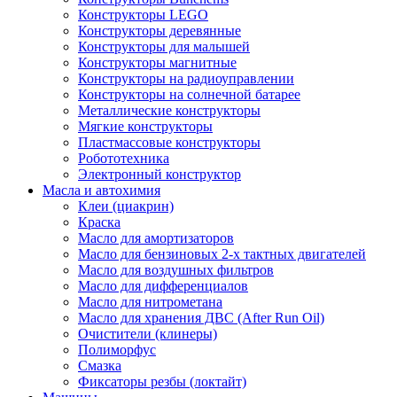
Конструкторы LEGO
Конструкторы деревянные
Конструкторы для малышей
Конструкторы магнитные
Конструкторы на радиоуправлении
Конструкторы на солнечной батарее
Металлические конструкторы
Мягкие конструкторы
Пластмассовые конструкторы
Робототехника
Электронный конструктор
Масла и автохимия
Клеи (циакрин)
Краска
Масло для амортизаторов
Масло для бензиновых 2-х тактных двигателей
Масло для воздушных фильтров
Масло для дифференциалов
Масло для нитрометана
Масло для хранения ДВС (After Run Oil)
Очистители (клинеры)
Полиморфус
Смазка
Фиксаторы резбы (локтайт)