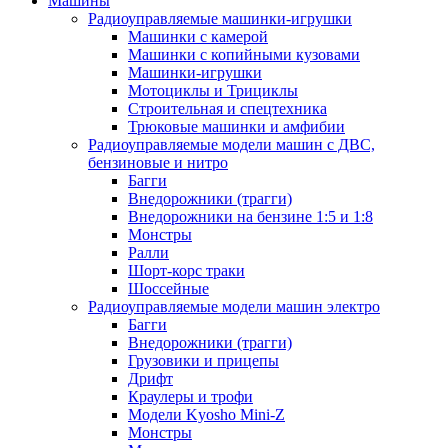
Машины
Радиоуправляемые машинки-игрушки
Машинки с камерой
Машинки с копийными кузовами
Машинки-игрушки
Мотоциклы и Трициклы
Строительная и спецтехника
Трюковые машинки и амфибии
Радиоуправляемые модели машин с ДВС,
бензиновые и нитро
Багги
Внедорожники (трагги)
Внедорожники на бензине 1:5 и 1:8
Монстры
Ралли
Шорт-корс траки
Шоссейные
Радиоуправляемые модели машин электро
Багги
Внедорожники (трагги)
Грузовики и прицепы
Дрифт
Краулеры и трофи
Модели Kyosho Mini-Z
Монстры