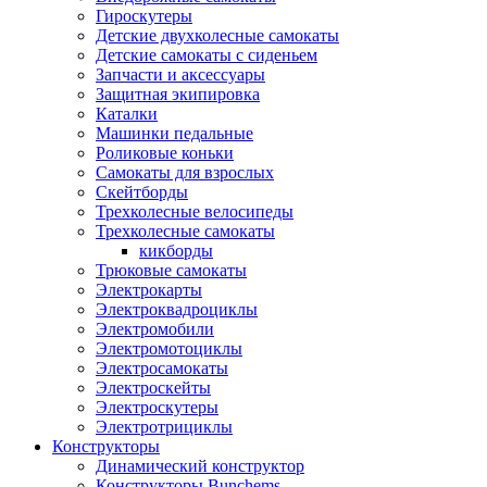
Гироскутеры
Детские двухколесные самокаты
Детские самокаты с сиденьем
Запчасти и аксессуары
Защитная экипировка
Каталки
Машинки педальные
Роликовые коньки
Самокаты для взрослых
Скейтборды
Трехколесные велосипеды
Трехколесные самокаты
кикборды
Трюковые самокаты
Электрокарты
Электроквадроциклы
Электромобили
Электромотоциклы
Электросамокаты
Электроскейты
Электроскутеры
Электротрициклы
Конструкторы
Динамический конструктор
Конструкторы Bunchems