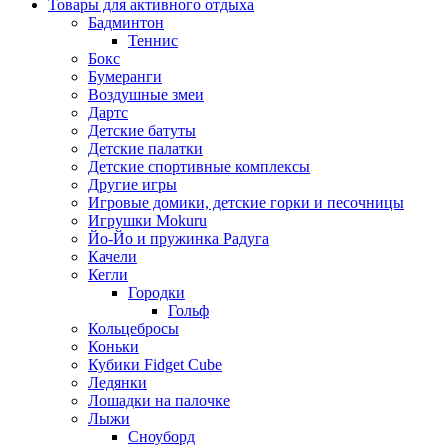
Товары для активного отдыха
Бадминтон
Теннис
Бокс
Бумеранги
Воздушные змеи
Дартс
Детские батуты
Детские палатки
Детские спортивные комплексы
Другие игры
Игровые домики, детские горки и песочницы
Игрушки Mokuru
Йо-Йо и пружинка Радуга
Качели
Кегли
Городки
Гольф
Кольцебросы
Коньки
Кубики Fidget Cube
Ледянки
Лошадки на палочке
Лыжи
Сноуборд