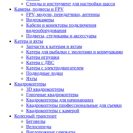
Стенды и инструмент для настройки шасси
Камеры, подвесы и FPV
FPV, модули, передатчики, антенны
Видеокамеры
Кабели и конекторы подключения
видеооборудования
Подвесы, стедикамы и аксессуары
Катера и яхты
Запчасти к катерам и яхтам
Катера для рыбалки с эхолотами и кормушками
Катера игрушки
Катера с ДВС
Катера с электродвигателем
Подводные лодки
Яхты
Квадрокоптеры
3D квадрокоптеры
Гоночные квадрокоптеры
Квадрокоптеры для начинающих
Квадрокоптеры профессиональные для съемки
Квадрокоптеры с камерой
Колесный транспорт
Беговелы
Велосипеды
Внедорожные самокаты