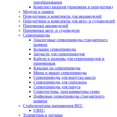
преобразования
Комплект кварцев (приемник и передатчик)
Модули и память
Передатчики и комплекты для авиамоделей
Передатчики и комплекты для авто- и судомоделей
Приемники авиамоделей
Приемники авто- и судомодели
Сервоприводы
Аналоговые сервоприводы стандартного
размера
Большие сервоприводы
Запчасти для сервоприводов
Кабели и разъемы для сервоприводов и
приемников
Качалки на сервоприводы
Мини и микро сервоприводы
Сервоприводы для выпуска шасси
Сервоприводы для гироскопа
Сервоприводы для паруса
Сервотестеры, программаторы серво
Цифровые сервоприводы стандартного
размера
Стабилизаторы напряжения BEC
UBEC
Телеметрия и датчики