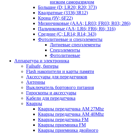
низким саморазрядом
Большие (D; LR20; R20; 373)
Квадратные (3336;3R12)
Крона (9V; 6F22)
Мизинчиковые (AAA; LR03; FR03; R03; 286)
Пальчиковые (AA; LR6; FR6; R6; 316)
Средние (C; LR14; R14; 343)
Фотолитиевые и спецэлементы
Литиевые спецэлементы
Спецэлементы
Фотолитиевые
Аппаратура и электроника
Failsafe, биперы
Flash накопители и карты памяти
Аксессуары для передатчиков
Антенны
Выключатель бортового питания
Гироскопы и аксессуары
Кабели для передатчика
Кварцы
Кварцы передатчика AM 27Mhz
Кварцы передатчика AM 40Mhz
Кварцы передатчика FM
Кварцы приемника FM
Кварцы приемника двойного