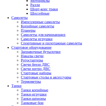
Мотоциклы
Ралли
Шорт-корс траки
Шоссейные
Самолеты
Импеллерные самолеты
Копийные самолеты
Планеры
Самолеты для начинающих
Самолеты игрушки
Спортивные и пилотажные самолеты
Стартовое оборудование
Заправочные бутылочки
Накалы свечи
Ротостартеры
Свечи бензо ДВС
Свечи нитро ДВС
Стартовые наборы
Стартовые столы и аксессуары
Термометры
Танки
Танки копийные
Танки-игрушки
Танки-шпионы
Танковые бои