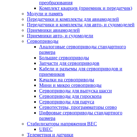
преобразования
Комплект кварцев (приемник и передатчик)
Модули и память
Передатчики и комплекты для авиамоделей
Передатчики и комплекты для авто- и судомоделей
Приемники авиамоделей
Приемники авто- и судомодели
Сервоприводы
Аналоговые сервоприводы стандартного
размера
Большие сервоприводы
Запчасти для сервоприводов
Кабели и разъемы для сервоприводов и
приемников
Качалки на сервоприводы
Мини и микро сервоприводы
Сервоприводы для выпуска шасси
Сервоприводы для гироскопа
Сервоприводы для паруса
Сервотестеры, программаторы серво
Цифровые сервоприводы стандартного
размера
Стабилизаторы напряжения BEC
UBEC
Телеметрия и датчики