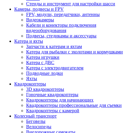
Стенды и инструмент для настройки шасси
Камеры, подвесы и FPV
FPV, модули, передатчики, антенны
Видеокамеры
Кабели и конекторы подключения
видеооборудования
Подвесы, стедикамы и аксессуары
Катера и яхты
Запчасти к катерам и яхтам
Катера для рыбалки с эхолотами и кормушками
Катера игрушки
Катера с ДВС
Катера с электродвигателем
Подводные лодки
Яхты
Квадрокоптеры
3D квадрокоптеры
Гоночные квадрокоптеры
Квадрокоптеры для начинающих
Квадрокоптеры профессиональные для съемки
Квадрокоптеры с камерой
Колесный транспорт
Беговелы
Велосипеды
Внедорожные самокаты