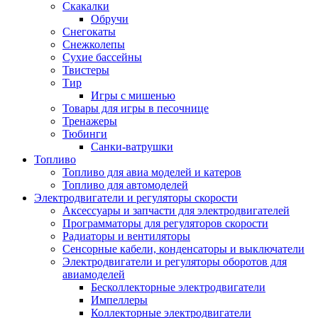
Скакалки
Обручи
Снегокаты
Снежколепы
Сухие бассейны
Твистеры
Тир
Игры с мишенью
Товары для игры в песочнице
Тренажеры
Тюбинги
Санки-ватрушки
Топливо
Топливо для авиа моделей и катеров
Топливо для автомоделей
Электродвигатели и регуляторы скорости
Аксессуары и запчасти для электродвигателей
Программаторы для регуляторов скорости
Радиаторы и вентиляторы
Сенсорные кабели, конденсаторы и выключатели
Электродвигатели и регуляторы оборотов для
авиамоделей
Бесколлекторные электродвигатели
Импеллеры
Коллекторные электродвигатели