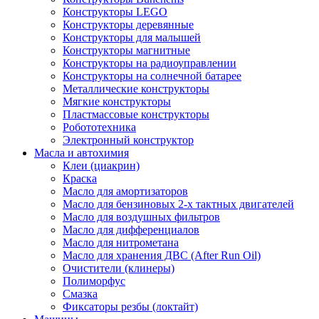
Конструкторы LEGO
Конструкторы деревянные
Конструкторы для малышей
Конструкторы магнитные
Конструкторы на радиоуправлении
Конструкторы на солнечной батарее
Металлические конструкторы
Мягкие конструкторы
Пластмассовые конструкторы
Робототехника
Электронный конструктор
Масла и автохимия
Клеи (циакрин)
Краска
Масло для амортизаторов
Масло для бензиновых 2-х тактных двигателей
Масло для воздушных фильтров
Масло для дифференциалов
Масло для нитрометана
Масло для хранения ДВС (After Run Oil)
Очистители (клинеры)
Полиморфус
Смазка
Фиксаторы резбы (локтайт)