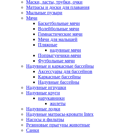
Маски, ласты, трубки, очки
Матрасы и доски для плавания
Мыльные пузыри
Мячи
Баскетбольные мячи
Волейбольные мячи
Гимнастические мячи
Мячи для малышей
Пляжные
надувные мячи
Попрыгунчики-мячи
Футбольные мячи
Надувные и каркасные бассейны
Аксессуары для бассейнов
Каркасные бассейны
Надувные бассейны
Надувные игрушки
Надувные круги
нарукавники
жилеты
Надувные лодки
Надувные матрасы-кровати Intex
Насосы и фильтры
Резиновые прыгуны животные
Санки