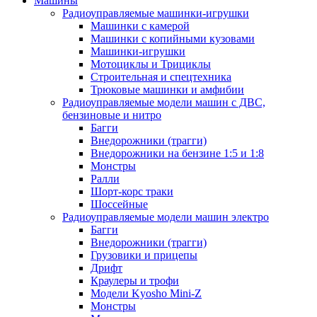
Машины
Радиоуправляемые машинки-игрушки
Машинки с камерой
Машинки с копийными кузовами
Машинки-игрушки
Мотоциклы и Трициклы
Строительная и спецтехника
Трюковые машинки и амфибии
Радиоуправляемые модели машин с ДВС,
бензиновые и нитро
Багги
Внедорожники (трагги)
Внедорожники на бензине 1:5 и 1:8
Монстры
Ралли
Шорт-корс траки
Шоссейные
Радиоуправляемые модели машин электро
Багги
Внедорожники (трагги)
Грузовики и прицепы
Дрифт
Краулеры и трофи
Модели Kyosho Mini-Z
Монстры