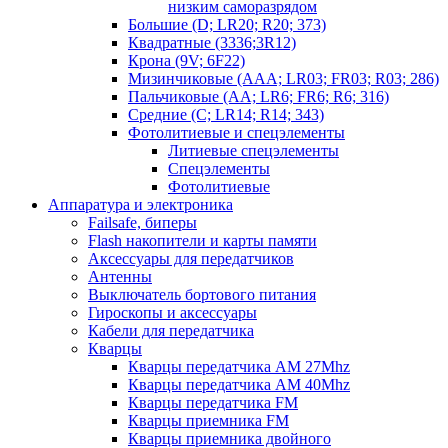
низким саморазрядом
Большие (D; LR20; R20; 373)
Квадратные (3336;3R12)
Крона (9V; 6F22)
Мизинчиковые (AAA; LR03; FR03; R03; 286)
Пальчиковые (AA; LR6; FR6; R6; 316)
Средние (C; LR14; R14; 343)
Фотолитиевые и спецэлементы
Литиевые спецэлементы
Спецэлементы
Фотолитиевые
Аппаратура и электроника
Failsafe, биперы
Flash накопители и карты памяти
Аксессуары для передатчиков
Антенны
Выключатель бортового питания
Гироскопы и аксессуары
Кабели для передатчика
Кварцы
Кварцы передатчика AM 27Mhz
Кварцы передатчика AM 40Mhz
Кварцы передатчика FM
Кварцы приемника FM
Кварцы приемника двойного