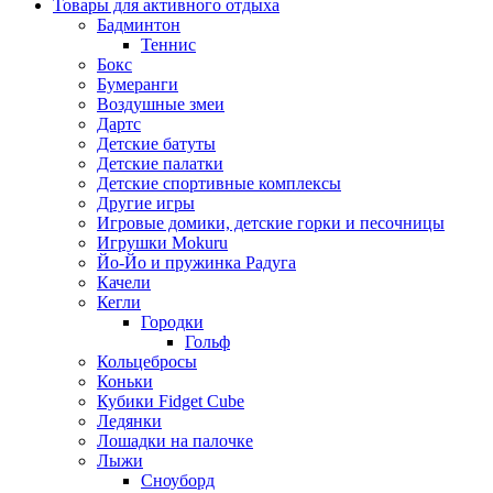
Товары для активного отдыха
Бадминтон
Теннис
Бокс
Бумеранги
Воздушные змеи
Дартс
Детские батуты
Детские палатки
Детские спортивные комплексы
Другие игры
Игровые домики, детские горки и песочницы
Игрушки Mokuru
Йо-Йо и пружинка Радуга
Качели
Кегли
Городки
Гольф
Кольцебросы
Коньки
Кубики Fidget Cube
Ледянки
Лошадки на палочке
Лыжи
Сноуборд