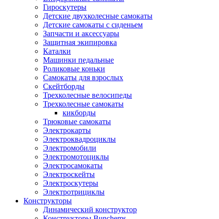
Гироскутеры
Детские двухколесные самокаты
Детские самокаты с сиденьем
Запчасти и аксессуары
Защитная экипировка
Каталки
Машинки педальные
Роликовые коньки
Самокаты для взрослых
Скейтборды
Трехколесные велосипеды
Трехколесные самокаты
кикборды
Трюковые самокаты
Электрокарты
Электроквадроциклы
Электромобили
Электромотоциклы
Электросамокаты
Электроскейты
Электроскутеры
Электротрициклы
Конструкторы
Динамический конструктор
Конструкторы Bunchems