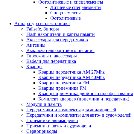
Фотолитиевые и спецэлементы
Литиевые спецэлементы
Спецэлементы
Фотолитиевые
Аппаратура и электроника
Failsafe, биперы
Flash накопители и карты памяти
Аксессуары для передатчиков
Антенны
Выключатель бортового питания
Гироскопы и аксессуары
Кабели для передатчика
Кварцы
Кварцы передатчика AM 27Mhz
Кварцы передатчика AM 40Mhz
Кварцы передатчика FM
Кварцы приемника FM
Кварцы приемника двойного преобразования
Комплект кварцев (приемник и передатчик)
Модули и память
Передатчики и комплекты для авиамоделей
Передатчики и комплекты для авто- и судомоделей
Приемники авиамоделей
Приемники авто- и судомодели
Сервоприводы