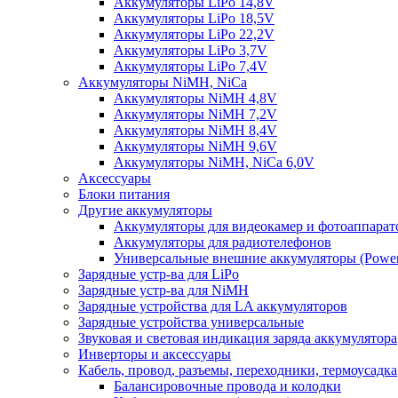
Аккумуляторы LiPo 14,8V
Аккумуляторы LiPo 18,5V
Аккумуляторы LiPo 22,2V
Аккумуляторы LiPo 3,7V
Аккумуляторы LiPo 7,4V
Аккумуляторы NiMH, NiCa
Аккумуляторы NiMH 4,8V
Аккумуляторы NiMH 7,2V
Аккумуляторы NiMH 8,4V
Аккумуляторы NiMH 9,6V
Аккумуляторы NiMH, NiCa 6,0V
Аксессуары
Блоки питания
Другие аккумуляторы
Аккумуляторы для видеокамер и фотоаппарат
Аккумуляторы для радиотелефонов
Универсальные внешние аккумуляторы (Power
Зарядные устр-ва для LiPo
Зарядные устр-ва для NiMH
Зарядные устройства для LA аккумуляторов
Зарядные устройства универсальные
Звуковая и световая индикация заряда аккумулятора
Инверторы и аксессуары
Кабель, провод, разъемы, переходники, термоусадка
Балансировочные провода и колодки