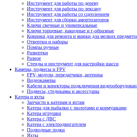
Инструмент для работы по дереву
Инструмент для работы по лексану
Инструмент для работы со сцеплением
Инструмент для сборки амортизаторов
Ключи свечные и универсальные
Ключи торцевые, накидные и г-образные
Коврики для ремонта и ящики дла мелких предмето
Отвертки и наборы
Помпы ручные
Развертки
Разное
Стенды и инструмент для настройки шасси
Камеры, подвесы и FPV
FPV, модули, передатчики, антенны
Видеокамеры
Кабели и конекторы подключения видеооборудован
Подвесы, стедикамы и аксессуары
Катера и яхты
Запчасти к катерам и яхтам
Катера для рыбалки с эхолотами и кормушками
Катера игрушки
Катера с ДВС
Катера с электродвигателем
Подводные лодки
Яхты