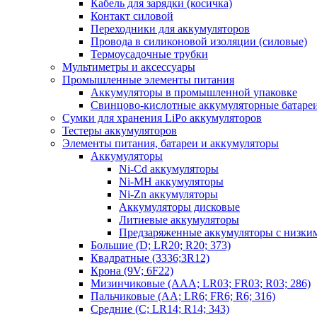
Кабель для зарядки (косичка)
Контакт силовой
Переходники для аккумуляторов
Провода в силиконовой изоляции (силовые)
Термоусадочные трубки
Мультиметры и аксессуары
Промышленные элементы питания
Аккумуляторы в промышленной упаковке
Свинцово-кислотные аккумуляторные батаре
Сумки для хранения LiPo аккумуляторов
Тестеры аккумуляторов
Элементы питания, батареи и аккумуляторы
Аккумуляторы
Ni-Cd аккумуляторы
Ni-MH аккумуляторы
Ni-Zn аккумуляторы
Аккумуляторы дисковые
Литиевые аккумуляторы
Предзаряженные аккумуляторы с низки
Большие (D; LR20; R20; 373)
Квадратные (3336;3R12)
Крона (9V; 6F22)
Мизинчиковые (AAA; LR03; FR03; R03; 286)
Пальчиковые (AA; LR6; FR6; R6; 316)
Средние (C; LR14; R14; 343)