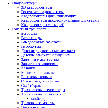
Квадрокоптеры
3D квадрокоптеры
Гоночные квадрокоптеры
Квадрокоптеры для начинающих
Квадрокоптеры профессиональные для съемки
Квадрокоптеры с камерой
Колесный транспорт
Беговелы
Велосипеды
Внедорожные самокаты
Гироскутеры
Детские двухколесные самокаты
Детские самокаты с сиденьем
Запчасти и аксессуары
Защитная экипировка
Каталки
Машинки педальные
Роликовые коньки
Самокаты для взрослых
Скейтборды
Трехколесные велосипеды
Трехколесные самокаты
кикборды
Трюковые самокаты
Электрокарты