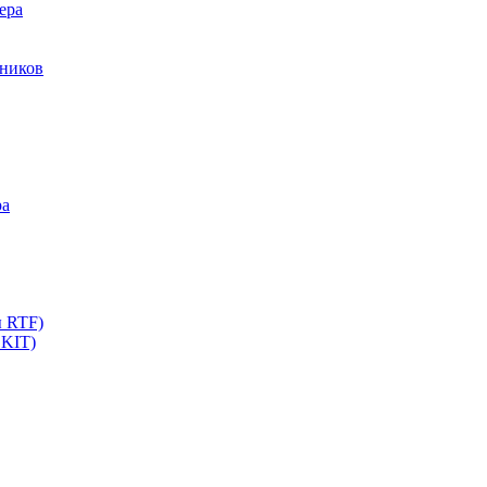
ера
мников
ра
ы RTF)
 KIT)