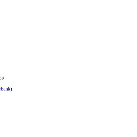
ов
bank)