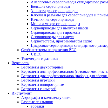
Аналоговые сервоприводы стандартного разм
Большие сервоприводы
Запчасти для сервоприводов
Кабели и разъемы для сервоприводов и прие
Качалки на сервоприводы
Мини и микро сервоприводы
Сервоприводы для выпуска шасси
Сервоприводы для гироскопа
Сервоприводы для паруса
Сервотестеры, программаторы серво
Цифровые сервоприводы стандартного разме
Стабилизаторы напряжения BEC
UBEC
Телеметрия и датчики
Вертолеты
Вертолеты двухроторные
Вертолеты для профессионалов (готовые комплект
Вертолеты для профессионалов (наборы для сборки
Вертолеты игрушки
Вертолеты однороторные
Вертолеты с камерой
Инструмент
Аэрографы и комплектующие
Газовые паяльники
горелки