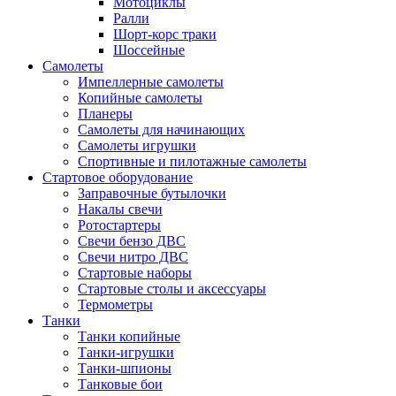
Мотоциклы
Ралли
Шорт-корс траки
Шоссейные
Самолеты
Импеллерные самолеты
Копийные самолеты
Планеры
Самолеты для начинающих
Самолеты игрушки
Спортивные и пилотажные самолеты
Стартовое оборудование
Заправочные бутылочки
Накалы свечи
Ротостартеры
Свечи бензо ДВС
Свечи нитро ДВС
Стартовые наборы
Стартовые столы и аксессуары
Термометры
Танки
Танки копийные
Танки-игрушки
Танки-шпионы
Танковые бои