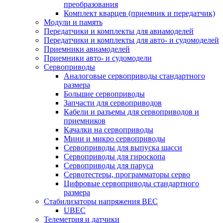
преобразования
Комплект кварцев (приемник и передатчик)
Модули и память
Передатчики и комплекты для авиамоделей
Передатчики и комплекты для авто- и судомоделей
Приемники авиамоделей
Приемники авто- и судомодели
Сервоприводы
Аналоговые сервоприводы стандартного
размера
Большие сервоприводы
Запчасти для сервоприводов
Кабели и разъемы для сервоприводов и
приемников
Качалки на сервоприводы
Мини и микро сервоприводы
Сервоприводы для выпуска шасси
Сервоприводы для гироскопа
Сервоприводы для паруса
Сервотестеры, программаторы серво
Цифровые сервоприводы стандартного
размера
Стабилизаторы напряжения BEC
UBEC
Телеметрия и датчики