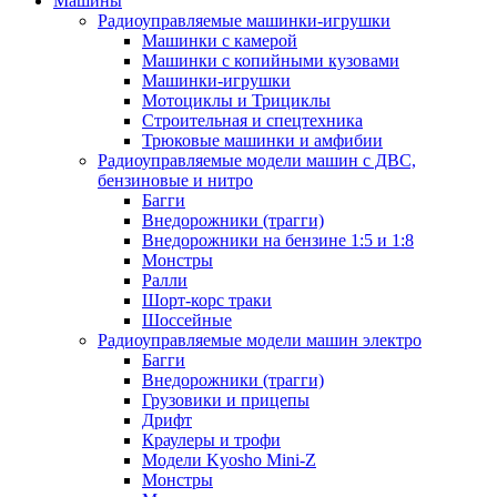
Машины
Радиоуправляемые машинки-игрушки
Машинки с камерой
Машинки с копийными кузовами
Машинки-игрушки
Мотоциклы и Трициклы
Строительная и спецтехника
Трюковые машинки и амфибии
Радиоуправляемые модели машин с ДВС,
бензиновые и нитро
Багги
Внедорожники (трагги)
Внедорожники на бензине 1:5 и 1:8
Монстры
Ралли
Шорт-корс траки
Шоссейные
Радиоуправляемые модели машин электро
Багги
Внедорожники (трагги)
Грузовики и прицепы
Дрифт
Краулеры и трофи
Модели Kyosho Mini-Z
Монстры