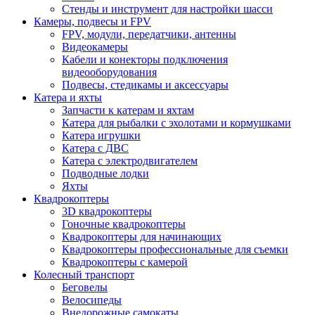
Стенды и инструмент для настройки шасси
Камеры, подвесы и FPV
FPV, модули, передатчики, антенны
Видеокамеры
Кабели и конекторы подключения
видеооборудования
Подвесы, стедикамы и аксессуары
Катера и яхты
Запчасти к катерам и яхтам
Катера для рыбалки с эхолотами и кормушками
Катера игрушки
Катера с ДВС
Катера с электродвигателем
Подводные лодки
Яхты
Квадрокоптеры
3D квадрокоптеры
Гоночные квадрокоптеры
Квадрокоптеры для начинающих
Квадрокоптеры профессиональные для съемки
Квадрокоптеры с камерой
Колесный транспорт
Беговелы
Велосипеды
Внедорожные самокаты