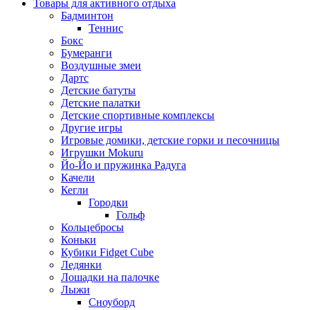
Товары для активного отдыха
Бадминтон
Теннис
Бокс
Бумеранги
Воздушные змеи
Дартс
Детские батуты
Детские палатки
Детские спортивные комплексы
Другие игры
Игровые домики, детские горки и песочницы
Игрушки Mokuru
Йо-Йо и пружинка Радуга
Качели
Кегли
Городки
Гольф
Кольцебросы
Коньки
Кубики Fidget Cube
Ледянки
Лошадки на палочке
Лыжи
Сноуборд