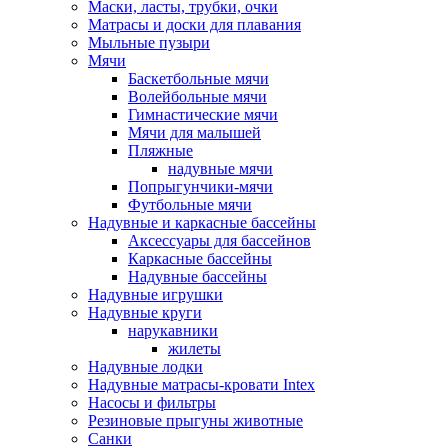
Маски, ласты, трубки, очки
Матрасы и доски для плавания
Мыльные пузыри
Мячи
Баскетбольные мячи
Волейбольные мячи
Гимнастические мячи
Мячи для малышей
Пляжные
надувные мячи
Попрыгунчики-мячи
Футбольные мячи
Надувные и каркасные бассейны
Аксессуары для бассейнов
Каркасные бассейны
Надувные бассейны
Надувные игрушки
Надувные круги
нарукавники
жилеты
Надувные лодки
Надувные матрасы-кровати Intex
Насосы и фильтры
Резиновые прыгуны животные
Санки