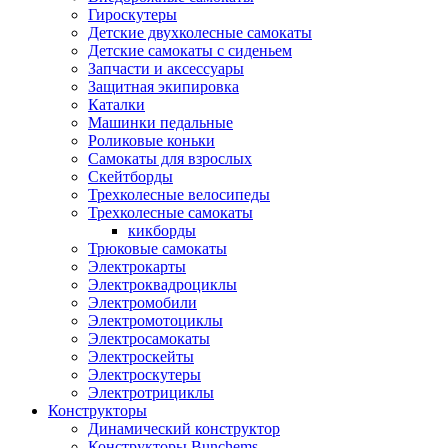
Гироскутеры
Детские двухколесные самокаты
Детские самокаты с сиденьем
Запчасти и аксессуары
Защитная экипировка
Каталки
Машинки педальные
Роликовые коньки
Самокаты для взрослых
Скейтборды
Трехколесные велосипеды
Трехколесные самокаты
кикборды
Трюковые самокаты
Электрокарты
Электроквадроциклы
Электромобили
Электромотоциклы
Электросамокаты
Электроскейты
Электроскутеры
Электротрициклы
Конструкторы
Динамический конструктор
Конструкторы Bunchems