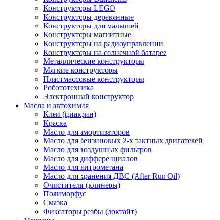
Конструкторы LEGO
Конструкторы деревянные
Конструкторы для малышей
Конструкторы магнитные
Конструкторы на радиоуправлении
Конструкторы на солнечной батарее
Металлические конструкторы
Мягкие конструкторы
Пластмассовые конструкторы
Робототехника
Электронный конструктор
Масла и автохимия
Клеи (циакрин)
Краска
Масло для амортизаторов
Масло для бензиновых 2-х тактных двигателей
Масло для воздушных фильтров
Масло для дифференциалов
Масло для нитрометана
Масло для хранения ДВС (After Run Oil)
Очистители (клинеры)
Полиморфус
Смазка
Фиксаторы резбы (локтайт)