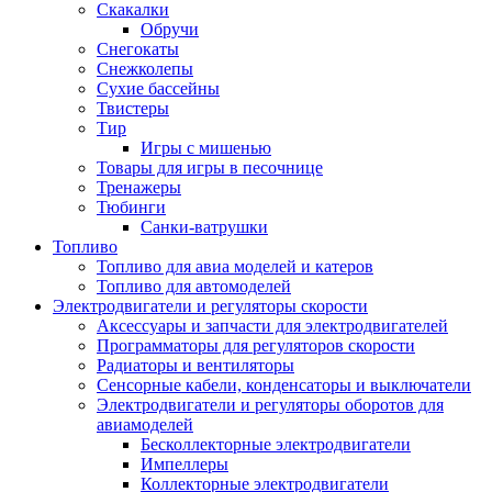
Скакалки
Обручи
Снегокаты
Снежколепы
Сухие бассейны
Твистеры
Тир
Игры с мишенью
Товары для игры в песочнице
Тренажеры
Тюбинги
Санки-ватрушки
Топливо
Топливо для авиа моделей и катеров
Топливо для автомоделей
Электродвигатели и регуляторы скорости
Аксессуары и запчасти для электродвигателей
Программаторы для регуляторов скорости
Радиаторы и вентиляторы
Сенсорные кабели, конденсаторы и выключатели
Электродвигатели и регуляторы оборотов для
авиамоделей
Бесколлекторные электродвигатели
Импеллеры
Коллекторные электродвигатели