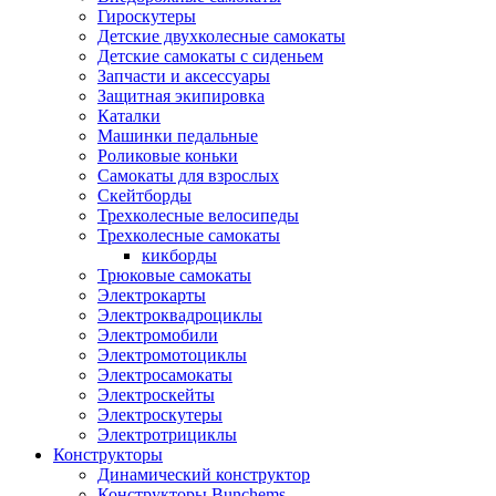
Гироскутеры
Детские двухколесные самокаты
Детские самокаты с сиденьем
Запчасти и аксессуары
Защитная экипировка
Каталки
Машинки педальные
Роликовые коньки
Самокаты для взрослых
Скейтборды
Трехколесные велосипеды
Трехколесные самокаты
кикборды
Трюковые самокаты
Электрокарты
Электроквадроциклы
Электромобили
Электромотоциклы
Электросамокаты
Электроскейты
Электроскутеры
Электротрициклы
Конструкторы
Динамический конструктор
Конструкторы Bunchems