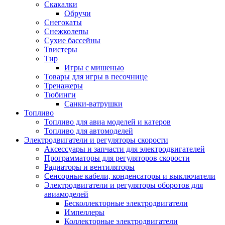
Скакалки
Обручи
Снегокаты
Снежколепы
Сухие бассейны
Твистеры
Тир
Игры с мишенью
Товары для игры в песочнице
Тренажеры
Тюбинги
Санки-ватрушки
Топливо
Топливо для авиа моделей и катеров
Топливо для автомоделей
Электродвигатели и регуляторы скорости
Аксессуары и запчасти для электродвигателей
Программаторы для регуляторов скорости
Радиаторы и вентиляторы
Сенсорные кабели, конденсаторы и выключатели
Электродвигатели и регуляторы оборотов для
авиамоделей
Бесколлекторные электродвигатели
Импеллеры
Коллекторные электродвигатели