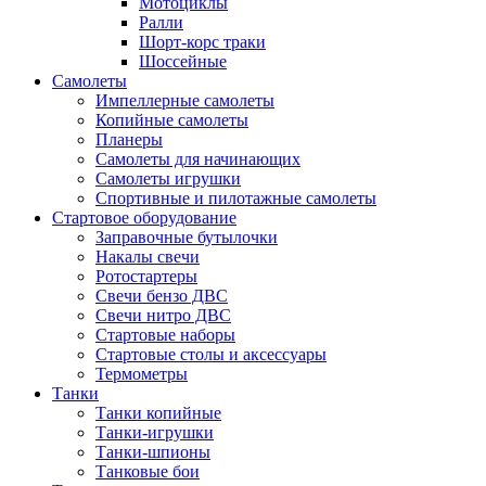
Мотоциклы
Ралли
Шорт-корс траки
Шоссейные
Самолеты
Импеллерные самолеты
Копийные самолеты
Планеры
Самолеты для начинающих
Самолеты игрушки
Спортивные и пилотажные самолеты
Стартовое оборудование
Заправочные бутылочки
Накалы свечи
Ротостартеры
Свечи бензо ДВС
Свечи нитро ДВС
Стартовые наборы
Стартовые столы и аксессуары
Термометры
Танки
Танки копийные
Танки-игрушки
Танки-шпионы
Танковые бои