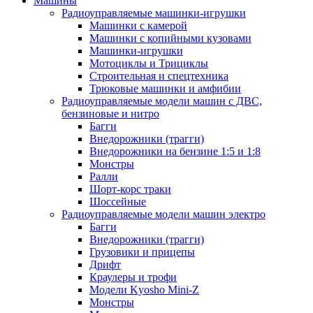
Машины
Радиоуправляемые машинки-игрушки
Машинки с камерой
Машинки с копийными кузовами
Машинки-игрушки
Мотоциклы и Трициклы
Строительная и спецтехника
Трюковые машинки и амфибии
Радиоуправляемые модели машин с ДВС,
бензиновые и нитро
Багги
Внедорожники (трагги)
Внедорожники на бензине 1:5 и 1:8
Монстры
Ралли
Шорт-корс траки
Шоссейные
Радиоуправляемые модели машин электро
Багги
Внедорожники (трагги)
Грузовики и прицепы
Дрифт
Краулеры и трофи
Модели Kyosho Mini-Z
Монстры