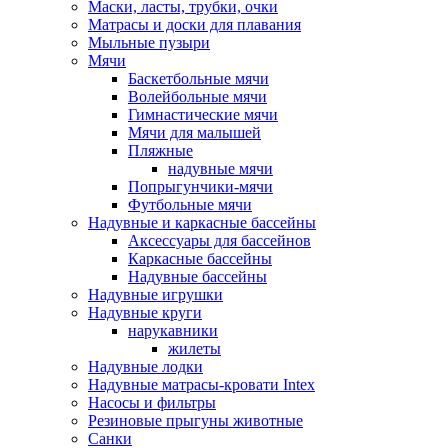
Маски, ласты, трубки, очки
Матрасы и доски для плавания
Мыльные пузыри
Мячи
Баскетбольные мячи
Волейбольные мячи
Гимнастические мячи
Мячи для малышей
Пляжные
надувные мячи
Попрыгунчики-мячи
Футбольные мячи
Надувные и каркасные бассейны
Аксессуары для бассейнов
Каркасные бассейны
Надувные бассейны
Надувные игрушки
Надувные круги
нарукавники
жилеты
Надувные лодки
Надувные матрасы-кровати Intex
Насосы и фильтры
Резиновые прыгуны животные
Санки