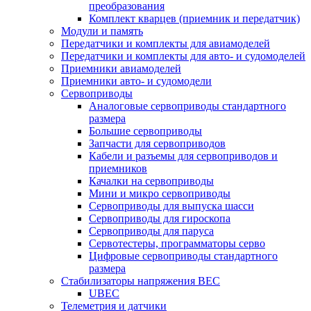
преобразования
Комплект кварцев (приемник и передатчик)
Модули и память
Передатчики и комплекты для авиамоделей
Передатчики и комплекты для авто- и судомоделей
Приемники авиамоделей
Приемники авто- и судомодели
Сервоприводы
Аналоговые сервоприводы стандартного
размера
Большие сервоприводы
Запчасти для сервоприводов
Кабели и разъемы для сервоприводов и
приемников
Качалки на сервоприводы
Мини и микро сервоприводы
Сервоприводы для выпуска шасси
Сервоприводы для гироскопа
Сервоприводы для паруса
Сервотестеры, программаторы серво
Цифровые сервоприводы стандартного
размера
Стабилизаторы напряжения BEC
UBEC
Телеметрия и датчики