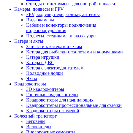
Стенды и инструмент для настройки шасси
Камеры, подвесы и FPV
FPV, модули, передатчики, антенны
Видеокамеры
Кабели и конекторы подключения
видеооборудования
Подвесы, стедикамы и аксессуары
Катера и яхты
Запчасти к катерам и яхтам
Катера для рыбалки с эхолотами и кормушками
Катера игрушки
Катера с ДВС
Катера с электродвигателем
Подводные лодки
Яхты
Квадрокоптеры
3D квадрокоптеры
Гоночные квадрокоптеры
Квадрокоптеры для начинающих
Квадрокоптеры профессиональные для съемки
Квадрокоптеры с камерой
Колесный транспорт
Беговелы
Велосипеды
Внедорожные самокаты