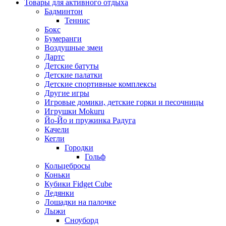
Товары для активного отдыха
Бадминтон
Теннис
Бокс
Бумеранги
Воздушные змеи
Дартс
Детские батуты
Детские палатки
Детские спортивные комплексы
Другие игры
Игровые домики, детские горки и песочницы
Игрушки Mokuru
Йо-Йо и пружинка Радуга
Качели
Кегли
Городки
Гольф
Кольцебросы
Коньки
Кубики Fidget Cube
Ледянки
Лошадки на палочке
Лыжи
Сноуборд