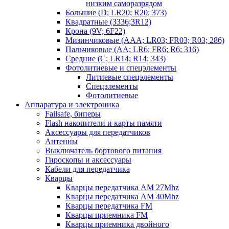
низким саморазрядом
Большие (D; LR20; R20; 373)
Квадратные (3336;3R12)
Крона (9V; 6F22)
Мизинчиковые (AAA; LR03; FR03; R03; 286)
Пальчиковые (AA; LR6; FR6; R6; 316)
Средние (C; LR14; R14; 343)
Фотолитиевые и спецэлементы
Литиевые спецэлементы
Спецэлементы
Фотолитиевые
Аппаратура и электроника
Failsafe, биперы
Flash накопители и карты памяти
Аксессуары для передатчиков
Антенны
Выключатель бортового питания
Гироскопы и аксессуары
Кабели для передатчика
Кварцы
Кварцы передатчика AM 27Mhz
Кварцы передатчика AM 40Mhz
Кварцы передатчика FM
Кварцы приемника FM
Кварцы приемника двойного