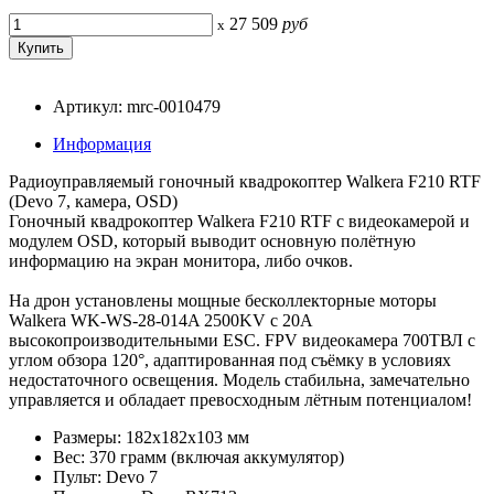
27 509
руб
x
Артикул: mrc-0010479
Информация
Радиоуправляемый гоночный квадрокоптер Walkera F210 RTF
(Devo 7, камера, OSD)
Гоночный квадрокоптер Walkera F210 RTF c видеокамерой и
модулем OSD, который выводит основную полётную
информацию на экран монитора, либо очков.
На дрон установлены мощные бесколлекторные моторы
Walkera WK-WS-28-014A 2500KV с 20А
высокопроизводительными ESC. FPV видеокамера 700ТВЛ с
углом обзора 120°, адаптированная под съёмку в условиях
недостаточного освещения. Модель стабильна, замечательно
управляется и обладает превосходным лётным потенциалом!
Размеры: 182x182x103 мм
Вес: 370 грамм (включая аккумулятор)
Пульт: Devo 7