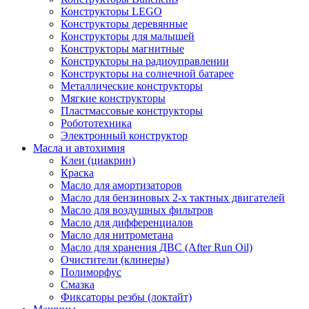
Конструкторы LEGO
Конструкторы деревянные
Конструкторы для малышей
Конструкторы магнитные
Конструкторы на радиоуправлении
Конструкторы на солнечной батарее
Металлические конструкторы
Мягкие конструкторы
Пластмассовые конструкторы
Робототехника
Электронный конструктор
Масла и автохимия
Клеи (циакрин)
Краска
Масло для амортизаторов
Масло для бензиновых 2-х тактных двигателей
Масло для воздушных фильтров
Масло для дифференциалов
Масло для нитрометана
Масло для хранения ДВС (After Run Oil)
Очистители (клинеры)
Полиморфус
Смазка
Фиксаторы резбы (локтайт)