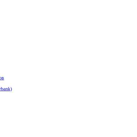
ов
bank)