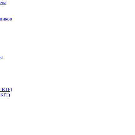
ера
мников
ра
ы RTF)
 KIT)