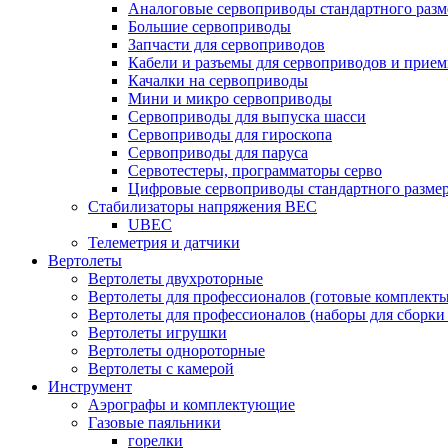
Аналоговые сервоприводы стандартного разм
Большие сервоприводы
Запчасти для сервоприводов
Кабели и разъемы для сервоприводов и прие
Качалки на сервоприводы
Мини и микро сервоприводы
Сервоприводы для выпуска шасси
Сервоприводы для гироскопа
Сервоприводы для паруса
Сервотестеры, программаторы серво
Цифровые сервоприводы стандартного разме
Стабилизаторы напряжения BEC
UBEC
Телеметрия и датчики
Вертолеты
Вертолеты двухроторные
Вертолеты для профессионалов (готовые комплект
Вертолеты для профессионалов (наборы для сборки
Вертолеты игрушки
Вертолеты однороторные
Вертолеты с камерой
Инструмент
Аэрографы и комплектующие
Газовые паяльники
горелки