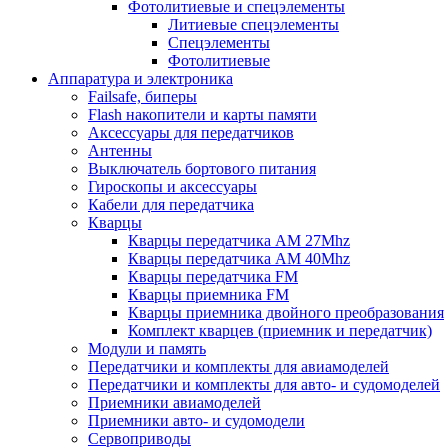
Фотолитиевые и спецэлементы
Литиевые спецэлементы
Спецэлементы
Фотолитиевые
Аппаратура и электроника
Failsafe, биперы
Flash накопители и карты памяти
Аксессуары для передатчиков
Антенны
Выключатель бортового питания
Гироскопы и аксессуары
Кабели для передатчика
Кварцы
Кварцы передатчика AM 27Mhz
Кварцы передатчика AM 40Mhz
Кварцы передатчика FM
Кварцы приемника FM
Кварцы приемника двойного преобразования
Комплект кварцев (приемник и передатчик)
Модули и память
Передатчики и комплекты для авиамоделей
Передатчики и комплекты для авто- и судомоделей
Приемники авиамоделей
Приемники авто- и судомодели
Сервоприводы