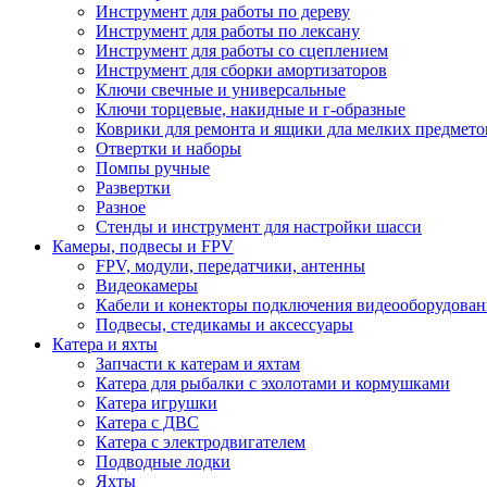
Инструмент для работы по дереву
Инструмент для работы по лексану
Инструмент для работы со сцеплением
Инструмент для сборки амортизаторов
Ключи свечные и универсальные
Ключи торцевые, накидные и г-образные
Коврики для ремонта и ящики дла мелких предмето
Отвертки и наборы
Помпы ручные
Развертки
Разное
Стенды и инструмент для настройки шасси
Камеры, подвесы и FPV
FPV, модули, передатчики, антенны
Видеокамеры
Кабели и конекторы подключения видеооборудован
Подвесы, стедикамы и аксессуары
Катера и яхты
Запчасти к катерам и яхтам
Катера для рыбалки с эхолотами и кормушками
Катера игрушки
Катера с ДВС
Катера с электродвигателем
Подводные лодки
Яхты