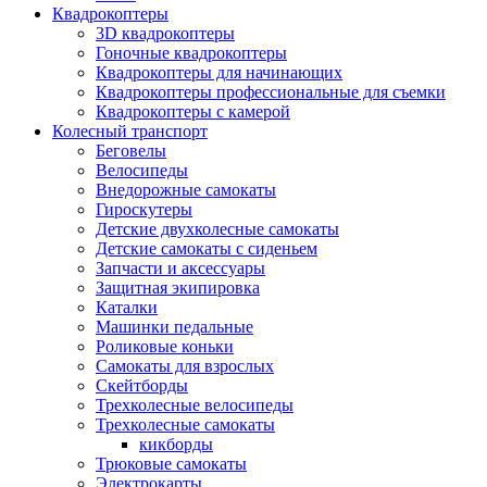
Квадрокоптеры
3D квадрокоптеры
Гоночные квадрокоптеры
Квадрокоптеры для начинающих
Квадрокоптеры профессиональные для съемки
Квадрокоптеры с камерой
Колесный транспорт
Беговелы
Велосипеды
Внедорожные самокаты
Гироскутеры
Детские двухколесные самокаты
Детские самокаты с сиденьем
Запчасти и аксессуары
Защитная экипировка
Каталки
Машинки педальные
Роликовые коньки
Самокаты для взрослых
Скейтборды
Трехколесные велосипеды
Трехколесные самокаты
кикборды
Трюковые самокаты
Электрокарты