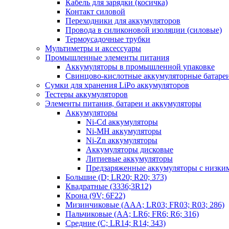
Кабель для зарядки (косичка)
Контакт силовой
Переходники для аккумуляторов
Провода в силиконовой изоляции (силовые)
Термоусадочные трубки
Мультиметры и аксессуары
Промышленные элементы питания
Аккумуляторы в промышленной упаковке
Свинцово-кислотные аккумуляторные батаре
Сумки для хранения LiPo аккумуляторов
Тестеры аккумуляторов
Элементы питания, батареи и аккумуляторы
Аккумуляторы
Ni-Cd аккумуляторы
Ni-MH аккумуляторы
Ni-Zn аккумуляторы
Аккумуляторы дисковые
Литиевые аккумуляторы
Предзаряженные аккумуляторы с низки
Большие (D; LR20; R20; 373)
Квадратные (3336;3R12)
Крона (9V; 6F22)
Мизинчиковые (AAA; LR03; FR03; R03; 286)
Пальчиковые (AA; LR6; FR6; R6; 316)
Средние (C; LR14; R14; 343)