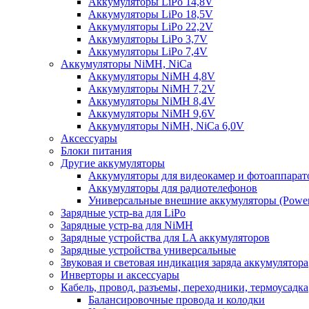
Аккумуляторы LiPo 14,8V
Аккумуляторы LiPo 18,5V
Аккумуляторы LiPo 22,2V
Аккумуляторы LiPo 3,7V
Аккумуляторы LiPo 7,4V
Аккумуляторы NiMH, NiCa
Аккумуляторы NiMH 4,8V
Аккумуляторы NiMH 7,2V
Аккумуляторы NiMH 8,4V
Аккумуляторы NiMH 9,6V
Аккумуляторы NiMH, NiCa 6,0V
Аксессуары
Блоки питания
Другие аккумуляторы
Аккумуляторы для видеокамер и фотоаппарат
Аккумуляторы для радиотелефонов
Универсальные внешние аккумуляторы (Power
Зарядные устр-ва для LiPo
Зарядные устр-ва для NiMH
Зарядные устройства для LA аккумуляторов
Зарядные устройства универсальные
Звуковая и световая индикация заряда аккумулятора
Инверторы и аксессуары
Кабель, провод, разъемы, переходники, термоусадка
Балансировочные провода и колодки