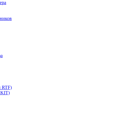
ера
мников
ра
ы RTF)
 KIT)