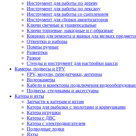
Инструмент для работы по дереву
Инструмент для работы по лексану
Инструмент для работы со сцеплением
Инструмент для сборки амортизаторов
Ключи свечные и универсальные
Ключи торцевые, накидные и г-образные
Коврики для ремонта и ящики дла мелких предмето
Отвертки и наборы
Помпы ручные
Развертки
Разное
Стенды и инструмент для настройки шасси
Камеры, подвесы и FPV
FPV, модули, передатчики, антенны
Видеокамеры
Кабели и конекторы подключения видеооборудован
Подвесы, стедикамы и аксессуары
Катера и яхты
Запчасти к катерам и яхтам
Катера для рыбалки с эхолотами и кормушками
Катера игрушки
Катера с ДВС
Катера с электродвигателем
Подводные лодки
Яхты