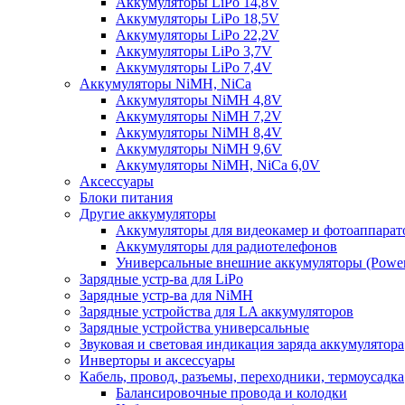
Аккумуляторы LiPo 14,8V
Аккумуляторы LiPo 18,5V
Аккумуляторы LiPo 22,2V
Аккумуляторы LiPo 3,7V
Аккумуляторы LiPo 7,4V
Аккумуляторы NiMH, NiCa
Аккумуляторы NiMH 4,8V
Аккумуляторы NiMH 7,2V
Аккумуляторы NiMH 8,4V
Аккумуляторы NiMH 9,6V
Аккумуляторы NiMH, NiCa 6,0V
Аксессуары
Блоки питания
Другие аккумуляторы
Аккумуляторы для видеокамер и фотоаппарат
Аккумуляторы для радиотелефонов
Универсальные внешние аккумуляторы (Power
Зарядные устр-ва для LiPo
Зарядные устр-ва для NiMH
Зарядные устройства для LA аккумуляторов
Зарядные устройства универсальные
Звуковая и световая индикация заряда аккумулятора
Инверторы и аксессуары
Кабель, провод, разъемы, переходники, термоусадка
Балансировочные провода и колодки