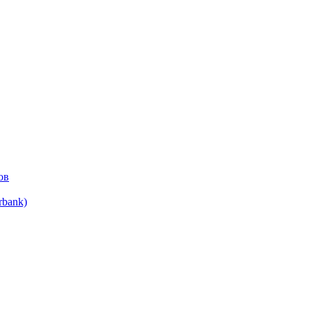
ов
bank)