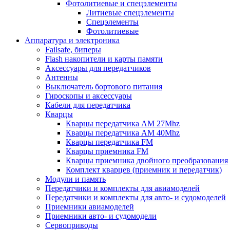
Фотолитиевые и спецэлементы
Литиевые спецэлементы
Спецэлементы
Фотолитиевые
Аппаратура и электроника
Failsafe, биперы
Flash накопители и карты памяти
Аксессуары для передатчиков
Антенны
Выключатель бортового питания
Гироскопы и аксессуары
Кабели для передатчика
Кварцы
Кварцы передатчика AM 27Mhz
Кварцы передатчика AM 40Mhz
Кварцы передатчика FM
Кварцы приемника FM
Кварцы приемника двойного преобразования
Комплект кварцев (приемник и передатчик)
Модули и память
Передатчики и комплекты для авиамоделей
Передатчики и комплекты для авто- и судомоделей
Приемники авиамоделей
Приемники авто- и судомодели
Сервоприводы