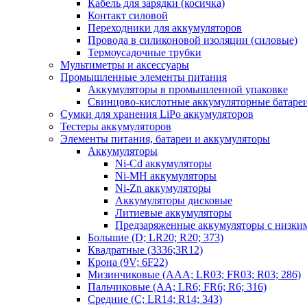
Кабель для зарядки (косичка)
Контакт силовой
Переходники для аккумуляторов
Провода в силиконовой изоляции (силовые)
Термоусадочные трубки
Мультиметры и аксессуары
Промышленные элементы питания
Аккумуляторы в промышленной упаковке
Свинцово-кислотные аккумуляторные батаре
Сумки для хранения LiPo аккумуляторов
Тестеры аккумуляторов
Элементы питания, батареи и аккумуляторы
Аккумуляторы
Ni-Cd аккумуляторы
Ni-MH аккумуляторы
Ni-Zn аккумуляторы
Аккумуляторы дисковые
Литиевые аккумуляторы
Предзаряженные аккумуляторы с низки
Большие (D; LR20; R20; 373)
Квадратные (3336;3R12)
Крона (9V; 6F22)
Мизинчиковые (AAA; LR03; FR03; R03; 286)
Пальчиковые (AA; LR6; FR6; R6; 316)
Средние (C; LR14; R14; 343)