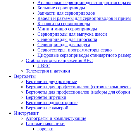
Аналоговые сервоприводы стандартного разм
Большие сервоприводы
Запчасти для сервоприводов
Кабели и разъемы для сервоприводов и прие
Качалки на сервоприводы
Мини и микро сервоприводы
Сервоприводы для выпуска шасси
Сервоприводы для гироскопа
Сервоприводы для паруса
Сервотестеры, программаторы серво
Цифровые сервоприводы стандартного разме
Стабилизаторы напряжения BEC
UBEC
Телеметрия и датчики
Вертолеты
Вертолеты двухроторные
Вертолеты для профессионалов (готовые комплект
Вертолеты для профессионалов (наборы для сборки
Вертолеты игрушки
Вертолеты однороторные
Вертолеты с камерой
Инструмент
Аэрографы и комплектующие
Газовые паяльники
горелки