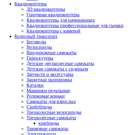
Квадрокоптеры
3D квадрокоптеры
Гоночные квадрокоптеры
Квадрокоптеры для начинающих
Квадрокоптеры профессиональные для съемки
Квадрокоптеры с камерой
Колесный транспорт
Беговелы
Велосипеды
Внедорожные самокаты
Гироскутеры
Детские двухколесные самокаты
Детские самокаты с сиденьем
Запчасти и аксессуары
Защитная экипировка
Каталки
Машинки педальные
Роликовые коньки
Самокаты для взрослых
Скейтборды
Трехколесные велосипеды
Трехколесные самокаты
кикборды
Трюковые самокаты
Электрокарты