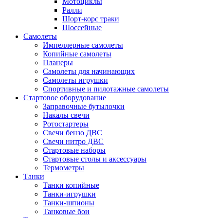
Мотоциклы
Ралли
Шорт-корс траки
Шоссейные
Самолеты
Импеллерные самолеты
Копийные самолеты
Планеры
Самолеты для начинающих
Самолеты игрушки
Спортивные и пилотажные самолеты
Стартовое оборудование
Заправочные бутылочки
Накалы свечи
Ротостартеры
Свечи бензо ДВС
Свечи нитро ДВС
Стартовые наборы
Стартовые столы и аксессуары
Термометры
Танки
Танки копийные
Танки-игрушки
Танки-шпионы
Танковые бои