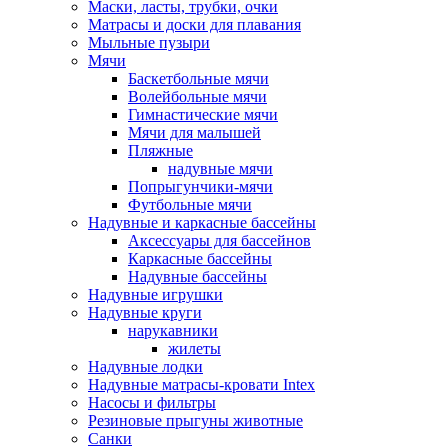
Маски, ласты, трубки, очки
Матрасы и доски для плавания
Мыльные пузыри
Мячи
Баскетбольные мячи
Волейбольные мячи
Гимнастические мячи
Мячи для малышей
Пляжные
надувные мячи
Попрыгунчики-мячи
Футбольные мячи
Надувные и каркасные бассейны
Аксессуары для бассейнов
Каркасные бассейны
Надувные бассейны
Надувные игрушки
Надувные круги
нарукавники
жилеты
Надувные лодки
Надувные матрасы-кровати Intex
Насосы и фильтры
Резиновые прыгуны животные
Санки