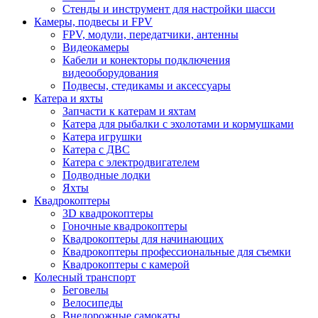
Стенды и инструмент для настройки шасси
Камеры, подвесы и FPV
FPV, модули, передатчики, антенны
Видеокамеры
Кабели и конекторы подключения
видеооборудования
Подвесы, стедикамы и аксессуары
Катера и яхты
Запчасти к катерам и яхтам
Катера для рыбалки с эхолотами и кормушками
Катера игрушки
Катера с ДВС
Катера с электродвигателем
Подводные лодки
Яхты
Квадрокоптеры
3D квадрокоптеры
Гоночные квадрокоптеры
Квадрокоптеры для начинающих
Квадрокоптеры профессиональные для съемки
Квадрокоптеры с камерой
Колесный транспорт
Беговелы
Велосипеды
Внедорожные самокаты