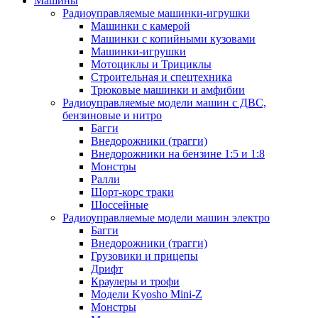
Машины
Радиоуправляемые машинки-игрушки
Машинки с камерой
Машинки с копийными кузовами
Машинки-игрушки
Мотоциклы и Трициклы
Строительная и спецтехника
Трюковые машинки и амфибии
Радиоуправляемые модели машин с ДВС,
бензиновые и нитро
Багги
Внедорожники (трагги)
Внедорожники на бензине 1:5 и 1:8
Монстры
Ралли
Шорт-корс траки
Шоссейные
Радиоуправляемые модели машин электро
Багги
Внедорожники (трагги)
Грузовики и прицепы
Дрифт
Краулеры и трофи
Модели Kyosho Mini-Z
Монстры