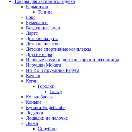
Товары для активного отдыха
Бадминтон
Теннис
Бокс
Бумеранги
Воздушные змеи
Дартс
Детские батуты
Детские палатки
Детские спортивные комплексы
Другие игры
Игровые домики, детские горки и песочницы
Игрушки Mokuru
Йо-Йо и пружинка Радуга
Качели
Кегли
Городки
Гольф
Кольцебросы
Коньки
Кубики Fidget Cube
Ледянки
Лошадки на палочке
Лыжи
Сноуборд