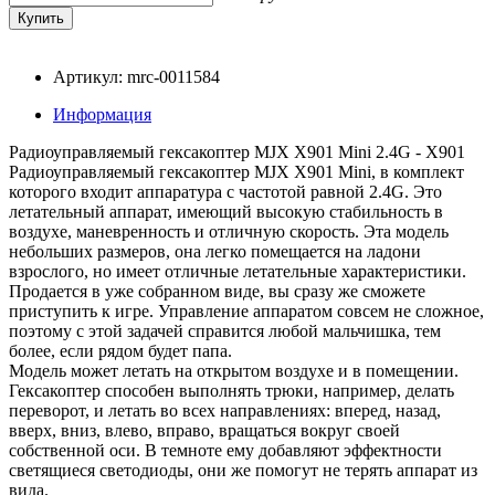
Артикул: mrc-0011584
Информация
Радиоуправляемый гексакоптер MJX X901 Mini 2.4G - X901
Радиоуправляемый гексакоптер MJX X901 Mini, в комплект
которого входит аппаратура с частотой равной 2.4G. Это
летательный аппарат, имеющий высокую стабильность в
воздухе, маневренность и отличную скорость. Эта модель
небольших размеров, она легко помещается на ладони
взрослого, но имеет отличные летательные характеристики.
Продается в уже собранном виде, вы сразу же сможете
приступить к игре. Управление аппаратом совсем не сложное,
поэтому с этой задачей справится любой мальчишка, тем
более, если рядом будет папа.
Модель может летать на открытом воздухе и в помещении.
Гексакоптер способен выполнять трюки, например, делать
переворот, и летать во всех направлениях: вперед, назад,
вверх, вниз, влево, вправо, вращаться вокруг своей
собственной оси. В темноте ему добавляют эффектности
светящиеся светодиоды, они же помогут не терять аппарат из
вида.