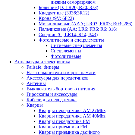
низким саморазрядом
Большие (D; LR20; R20; 373)
Квадратные (3336;3R12)
Крона (9V; 6F22)
Мизинчиковые (AAA; LR03; FR03; R03; 286)
Пальчиковые (AA; LR6; FR6; R6; 316)
Средние (C; LR14; R14; 343)
Фотолитиевые и спецэлементы
Литиевые спецэлементы
Спецэлементы
Фотолитиевые
Аппаратура и электроника
Failsafe, биперы
Flash накопители и карты памяти
Аксессуары для передатчиков
Антенны
Выключатель бортового питания
Гироскопы и аксессуары
Кабели для передатчика
Кварцы
Кварцы передатчика AM 27Mhz
Кварцы передатчика AM 40Mhz
Кварцы передатчика FM
Кварцы приемника FM
Кварцы приемника двойного