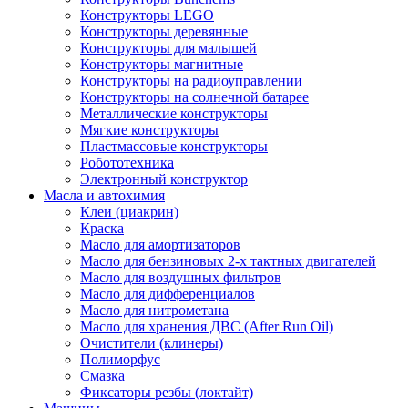
Конструкторы LEGO
Конструкторы деревянные
Конструкторы для малышей
Конструкторы магнитные
Конструкторы на радиоуправлении
Конструкторы на солнечной батарее
Металлические конструкторы
Мягкие конструкторы
Пластмассовые конструкторы
Робототехника
Электронный конструктор
Масла и автохимия
Клеи (циакрин)
Краска
Масло для амортизаторов
Масло для бензиновых 2-х тактных двигателей
Масло для воздушных фильтров
Масло для дифференциалов
Масло для нитрометана
Масло для хранения ДВС (After Run Oil)
Очистители (клинеры)
Полиморфус
Смазка
Фиксаторы резбы (локтайт)