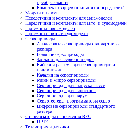
преобразования
Комплект кварцев (приемник и передатчик)
Модули и память
Передатчики и комплекты для авиамоделей
Передатчики и комплекты для авто- и судомоделей
Приемники авиамоделей
Приемники авто- и судомодели
Сервоприводы
Аналоговые сервоприводы стандартного
размера
Большие сервоприводы
Запчасти для сервоприводов
Кабели и разъемы для сервоприводов и
приемников
Качалки на сервоприводы
Мини и микро сервоприводы
Сервоприводы для выпуска шасси
Сервоприводы для гироскопа
Сервоприводы для паруса
Сервотестеры, программаторы серво
Цифровые сервоприводы стандартного
размера
Стабилизаторы напряжения BEC
UBEC
Телеметрия и датчики