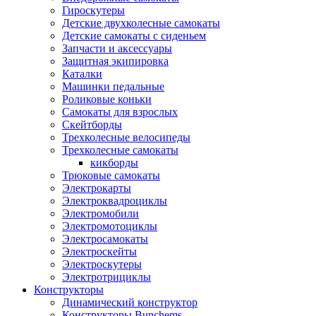
Гироскутеры
Детские двухколесные самокаты
Детские самокаты с сиденьем
Запчасти и аксессуары
Защитная экипировка
Каталки
Машинки педальные
Роликовые коньки
Самокаты для взрослых
Скейтборды
Трехколесные велосипеды
Трехколесные самокаты
кикборды
Трюковые самокаты
Электрокарты
Электроквадроциклы
Электромобили
Электромотоциклы
Электросамокаты
Электроскейты
Электроскутеры
Электротрициклы
Конструкторы
Динамический конструктор
Конструкторы Bunchems