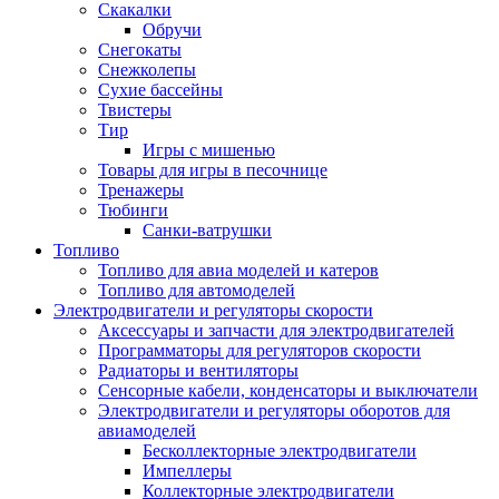
Скакалки
Обручи
Снегокаты
Снежколепы
Сухие бассейны
Твистеры
Тир
Игры с мишенью
Товары для игры в песочнице
Тренажеры
Тюбинги
Санки-ватрушки
Топливо
Топливо для авиа моделей и катеров
Топливо для автомоделей
Электродвигатели и регуляторы скорости
Аксессуары и запчасти для электродвигателей
Программаторы для регуляторов скорости
Радиаторы и вентиляторы
Сенсорные кабели, конденсаторы и выключатели
Электродвигатели и регуляторы оборотов для
авиамоделей
Бесколлекторные электродвигатели
Импеллеры
Коллекторные электродвигатели