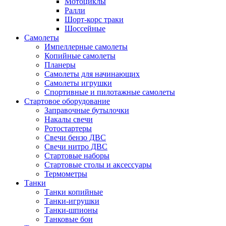
Мотоциклы
Ралли
Шорт-корс траки
Шоссейные
Самолеты
Импеллерные самолеты
Копийные самолеты
Планеры
Самолеты для начинающих
Самолеты игрушки
Спортивные и пилотажные самолеты
Стартовое оборудование
Заправочные бутылочки
Накалы свечи
Ротостартеры
Свечи бензо ДВС
Свечи нитро ДВС
Стартовые наборы
Стартовые столы и аксессуары
Термометры
Танки
Танки копийные
Танки-игрушки
Танки-шпионы
Танковые бои