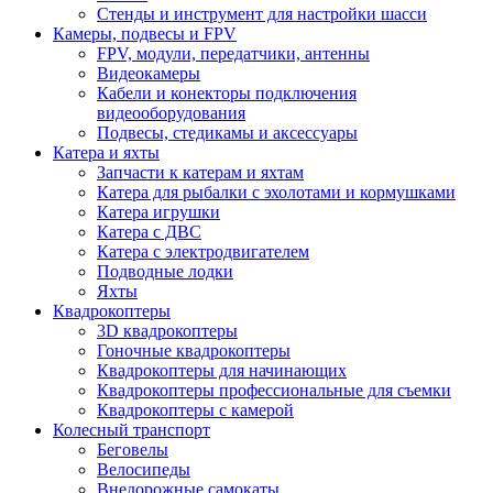
Стенды и инструмент для настройки шасси
Камеры, подвесы и FPV
FPV, модули, передатчики, антенны
Видеокамеры
Кабели и конекторы подключения
видеооборудования
Подвесы, стедикамы и аксессуары
Катера и яхты
Запчасти к катерам и яхтам
Катера для рыбалки с эхолотами и кормушками
Катера игрушки
Катера с ДВС
Катера с электродвигателем
Подводные лодки
Яхты
Квадрокоптеры
3D квадрокоптеры
Гоночные квадрокоптеры
Квадрокоптеры для начинающих
Квадрокоптеры профессиональные для съемки
Квадрокоптеры с камерой
Колесный транспорт
Беговелы
Велосипеды
Внедорожные самокаты