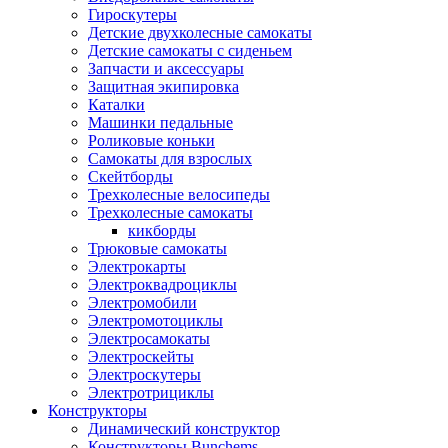
Гироскутеры
Детские двухколесные самокаты
Детские самокаты с сиденьем
Запчасти и аксессуары
Защитная экипировка
Каталки
Машинки педальные
Роликовые коньки
Самокаты для взрослых
Скейтборды
Трехколесные велосипеды
Трехколесные самокаты
кикборды
Трюковые самокаты
Электрокарты
Электроквадроциклы
Электромобили
Электромотоциклы
Электросамокаты
Электроскейты
Электроскутеры
Электротрициклы
Конструкторы
Динамический конструктор
Конструкторы Bunchems