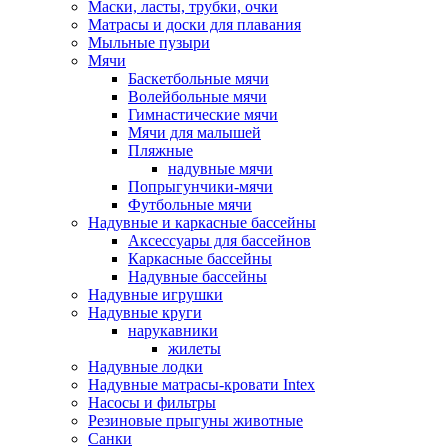
Маски, ласты, трубки, очки
Матрасы и доски для плавания
Мыльные пузыри
Мячи
Баскетбольные мячи
Волейбольные мячи
Гимнастические мячи
Мячи для малышей
Пляжные
надувные мячи
Попрыгунчики-мячи
Футбольные мячи
Надувные и каркасные бассейны
Аксессуары для бассейнов
Каркасные бассейны
Надувные бассейны
Надувные игрушки
Надувные круги
нарукавники
жилеты
Надувные лодки
Надувные матрасы-кровати Intex
Насосы и фильтры
Резиновые прыгуны животные
Санки