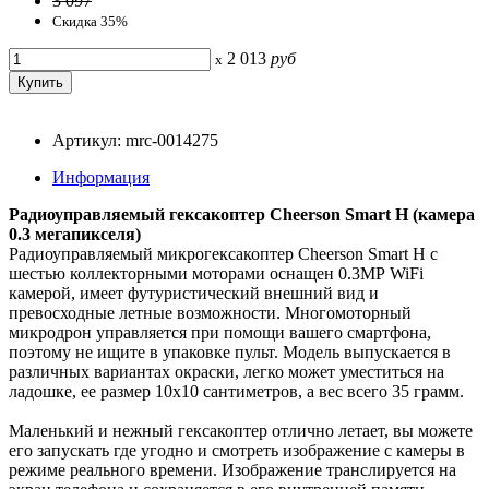
3 097
Скидка 35%
2 013
руб
x
Артикул: mrc-0014275
Информация
Радиоуправляемый гексакоптер Cheerson Smart H (камера
0.3 мегапикселя)
Радиоуправляемый микрогексакоптер Cheerson Smart H с
шестью коллекторными моторами оснащен 0.3МР WiFi
камерой, имеет футуристический внешний вид и
превосходные летные возможности. Многомоторный
микродрон управляется при помощи вашего смартфона,
поэтому не ищите в упаковке пульт. Модель выпускается в
различных вариантах окраски, легко может уместиться на
ладошке, ее размер 10х10 сантиметров, а вес всего 35 грамм.
Маленький и нежный гексакоптер отлично летает, вы можете
его запускать где угодно и смотреть изображение с камеры в
режиме реального времени. Изображение транслируется на