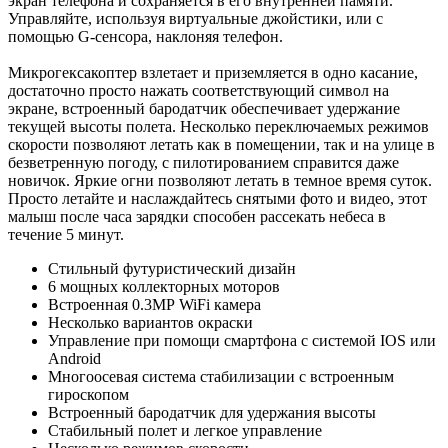
экран телефона и сохраняется в его внутренней памяти.
Управляйте, используя виртуальные джойстики, или с
помощью G-сенсора, наклоняя телефон.
Микрогексакоптер взлетает и приземляется в одно касание,
достаточно просто нажать соответствующий символ на
экране, встроенный бародатчик обеспечивает удержание
текущей высоты полета. Несколько переключаемых режимов
скорости позволяют летать как в помещении, так и на улице в
безветренную погоду, с пилотированием справится даже
новичок. Яркие огни позволяют летать в темное время суток.
Просто летайте и наслаждайтесь снятыми фото и видео, этот
малыш после часа зарядки способен рассекать небеса в
течение 5 минут.
Стильный футуристический дизайн
6 мощных коллекторных моторов
Встроенная 0.3МР WiFi камера
Несколько вариантов окраски
Управление при помощи смартфона с системой IOS или
Android
Многоосевая система стабилизации с встроенным
гироскопом
Встроенный бародатчик для удержания высоты
Стабильный полет и легкое управление