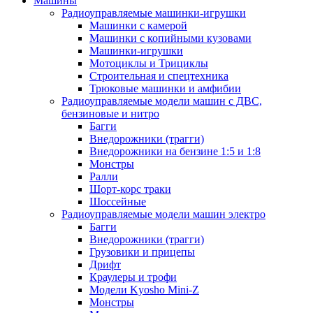
Машины
Радиоуправляемые машинки-игрушки
Машинки с камерой
Машинки с копийными кузовами
Машинки-игрушки
Мотоциклы и Трициклы
Строительная и спецтехника
Трюковые машинки и амфибии
Радиоуправляемые модели машин с ДВС,
бензиновые и нитро
Багги
Внедорожники (трагги)
Внедорожники на бензине 1:5 и 1:8
Монстры
Ралли
Шорт-корс траки
Шоссейные
Радиоуправляемые модели машин электро
Багги
Внедорожники (трагги)
Грузовики и прицепы
Дрифт
Краулеры и трофи
Модели Kyosho Mini-Z
Монстры