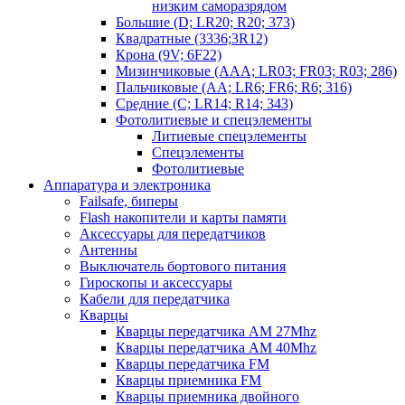
низким саморазрядом
Большие (D; LR20; R20; 373)
Квадратные (3336;3R12)
Крона (9V; 6F22)
Мизинчиковые (AAA; LR03; FR03; R03; 286)
Пальчиковые (AA; LR6; FR6; R6; 316)
Средние (C; LR14; R14; 343)
Фотолитиевые и спецэлементы
Литиевые спецэлементы
Спецэлементы
Фотолитиевые
Аппаратура и электроника
Failsafe, биперы
Flash накопители и карты памяти
Аксессуары для передатчиков
Антенны
Выключатель бортового питания
Гироскопы и аксессуары
Кабели для передатчика
Кварцы
Кварцы передатчика AM 27Mhz
Кварцы передатчика AM 40Mhz
Кварцы передатчика FM
Кварцы приемника FM
Кварцы приемника двойного