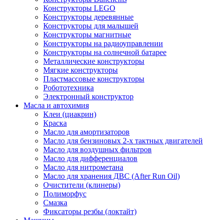
Конструкторы LEGO
Конструкторы деревянные
Конструкторы для малышей
Конструкторы магнитные
Конструкторы на радиоуправлении
Конструкторы на солнечной батарее
Металлические конструкторы
Мягкие конструкторы
Пластмассовые конструкторы
Робототехника
Электронный конструктор
Масла и автохимия
Клеи (циакрин)
Краска
Масло для амортизаторов
Масло для бензиновых 2-х тактных двигателей
Масло для воздушных фильтров
Масло для дифференциалов
Масло для нитрометана
Масло для хранения ДВС (After Run Oil)
Очистители (клинеры)
Полиморфус
Смазка
Фиксаторы резбы (локтайт)