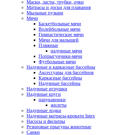
Маски, ласты, трубки, очки
Матрасы и доски для плавания
Мыльные пузыри
Мячи
Баскетбольные мячи
Волейбольные мячи
Гимнастические мячи
Мячи для малышей
Пляжные
надувные мячи
Попрыгунчики-мячи
Футбольные мячи
Надувные и каркасные бассейны
Аксессуары для бассейнов
Каркасные бассейны
Надувные бассейны
Надувные игрушки
Надувные круги
нарукавники
жилеты
Надувные лодки
Надувные матрасы-кровати Intex
Насосы и фильтры
Резиновые прыгуны животные
Санки