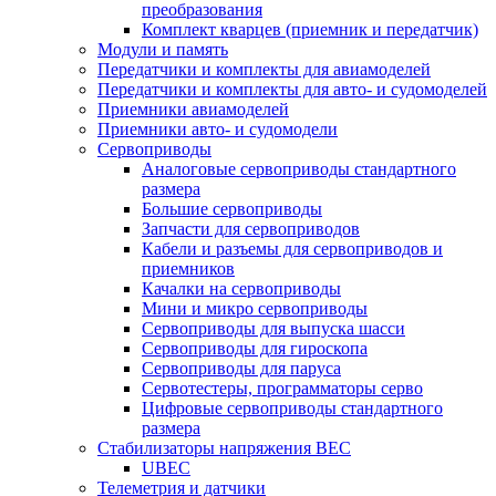
преобразования
Комплект кварцев (приемник и передатчик)
Модули и память
Передатчики и комплекты для авиамоделей
Передатчики и комплекты для авто- и судомоделей
Приемники авиамоделей
Приемники авто- и судомодели
Сервоприводы
Аналоговые сервоприводы стандартного
размера
Большие сервоприводы
Запчасти для сервоприводов
Кабели и разъемы для сервоприводов и
приемников
Качалки на сервоприводы
Мини и микро сервоприводы
Сервоприводы для выпуска шасси
Сервоприводы для гироскопа
Сервоприводы для паруса
Сервотестеры, программаторы серво
Цифровые сервоприводы стандартного
размера
Стабилизаторы напряжения BEC
UBEC
Телеметрия и датчики