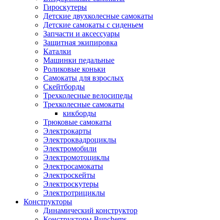
Гироскутеры
Детские двухколесные самокаты
Детские самокаты с сиденьем
Запчасти и аксессуары
Защитная экипировка
Каталки
Машинки педальные
Роликовые коньки
Самокаты для взрослых
Скейтборды
Трехколесные велосипеды
Трехколесные самокаты
кикборды
Трюковые самокаты
Электрокарты
Электроквадроциклы
Электромобили
Электромотоциклы
Электросамокаты
Электроскейты
Электроскутеры
Электротрициклы
Конструкторы
Динамический конструктор
Конструкторы Bunchems