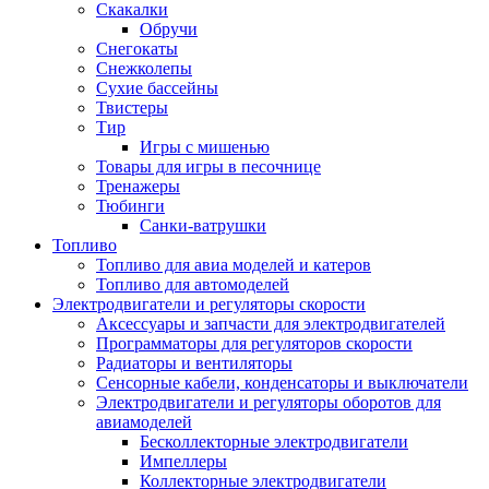
Скакалки
Обручи
Снегокаты
Снежколепы
Сухие бассейны
Твистеры
Тир
Игры с мишенью
Товары для игры в песочнице
Тренажеры
Тюбинги
Санки-ватрушки
Топливо
Топливо для авиа моделей и катеров
Топливо для автомоделей
Электродвигатели и регуляторы скорости
Аксессуары и запчасти для электродвигателей
Программаторы для регуляторов скорости
Радиаторы и вентиляторы
Сенсорные кабели, конденсаторы и выключатели
Электродвигатели и регуляторы оборотов для
авиамоделей
Бесколлекторные электродвигатели
Импеллеры
Коллекторные электродвигатели