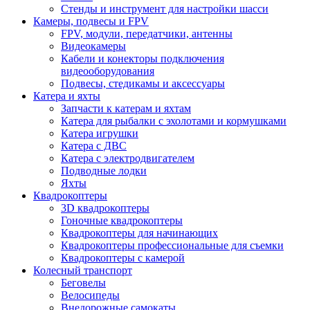
Стенды и инструмент для настройки шасси
Камеры, подвесы и FPV
FPV, модули, передатчики, антенны
Видеокамеры
Кабели и конекторы подключения
видеооборудования
Подвесы, стедикамы и аксессуары
Катера и яхты
Запчасти к катерам и яхтам
Катера для рыбалки с эхолотами и кормушками
Катера игрушки
Катера с ДВС
Катера с электродвигателем
Подводные лодки
Яхты
Квадрокоптеры
3D квадрокоптеры
Гоночные квадрокоптеры
Квадрокоптеры для начинающих
Квадрокоптеры профессиональные для съемки
Квадрокоптеры с камерой
Колесный транспорт
Беговелы
Велосипеды
Внедорожные самокаты