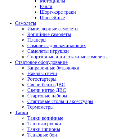
Мотоциклы
Ралли
Шорт-корс траки
Шоссейные
Самолеты
Импеллерные самолеты
Копийные самолеты
Планеры
Самолеты для начинающих
Самолеты игрушки
Спортивные и пилотажные самолеты
Стартовое оборудование
Заправочные бутылочки
Накалы свечи
Ротостартеры
Свечи бензо ДВС
Свечи нитро ДВС
Стартовые наборы
Стартовые столы и аксессуары
Термометры
Танки
Танки копийные
Танки-игрушки
Танки-шпионы
Танковые бои