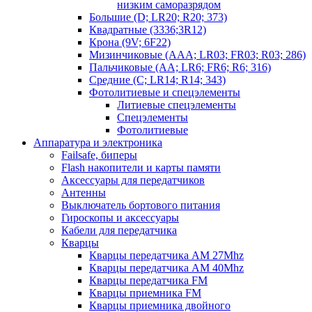
низким саморазрядом
Большие (D; LR20; R20; 373)
Квадратные (3336;3R12)
Крона (9V; 6F22)
Мизинчиковые (AAA; LR03; FR03; R03; 286)
Пальчиковые (AA; LR6; FR6; R6; 316)
Средние (C; LR14; R14; 343)
Фотолитиевые и спецэлементы
Литиевые спецэлементы
Спецэлементы
Фотолитиевые
Аппаратура и электроника
Failsafe, биперы
Flash накопители и карты памяти
Аксессуары для передатчиков
Антенны
Выключатель бортового питания
Гироскопы и аксессуары
Кабели для передатчика
Кварцы
Кварцы передатчика AM 27Mhz
Кварцы передатчика AM 40Mhz
Кварцы передатчика FM
Кварцы приемника FM
Кварцы приемника двойного