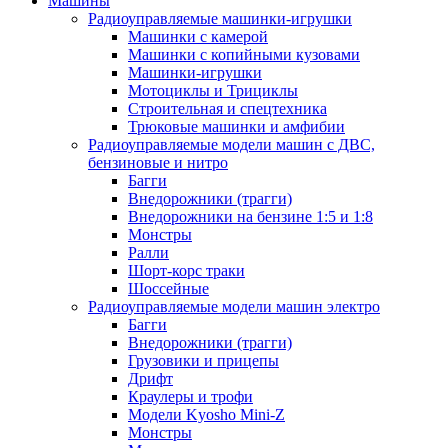
Машины
Радиоуправляемые машинки-игрушки
Машинки с камерой
Машинки с копийными кузовами
Машинки-игрушки
Мотоциклы и Трициклы
Строительная и спецтехника
Трюковые машинки и амфибии
Радиоуправляемые модели машин с ДВС,
бензиновые и нитро
Багги
Внедорожники (трагги)
Внедорожники на бензине 1:5 и 1:8
Монстры
Ралли
Шорт-корс траки
Шоссейные
Радиоуправляемые модели машин электро
Багги
Внедорожники (трагги)
Грузовики и прицепы
Дрифт
Краулеры и трофи
Модели Kyosho Mini-Z
Монстры