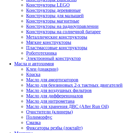
Конструкторы LEGO
Конструкторы деревянные
Конструкторы для малышей
Конструкторы магнитные
Конструкторы на радиоуправлении
Конструкторы на солнечной батарее
Металлические конструкторы
Мягкие конструкторы
Пластмассовые конструкторы
Робототехника
Электронный конструктор
Масла и автохимия
Клеи (циакрин)
Краска
Масло для амортизаторов
Масло для бензиновых 2-х тактных двигателей
Масло для воздушных фильтров
Масло для дифференциалов
Масло для нитрометана
Масло для хранения ДВС (After Run Oil)
Очистители (клинеры)
Полиморфус
Смазка
Фиксаторы резбы (локтайт)