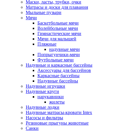
Маски, ласты, трубки, очки
Матрасы и доски для плавания
Мыльные пузыри
Мячи
Баскетбольные мячи
Волейбольные мячи
Гимнастические мячи
Мячи для малышей
Пляжные
надувные мячи
Попрыгунчики-мячи
Футбольные мячи
Надувные и каркасные бассейны
Аксессуары для бассейнов
Каркасные бассейны
Надувные бассейны
Надувные игрушки
Надувные круги
нарукавники
жилеты
Надувные лодки
Надувные матрасы-кровати Intex
Насосы и фильтры
Резиновые прыгуны животные
Санки