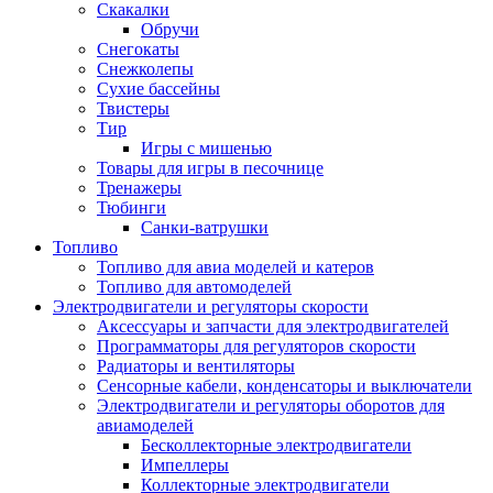
Скакалки
Обручи
Снегокаты
Снежколепы
Сухие бассейны
Твистеры
Тир
Игры с мишенью
Товары для игры в песочнице
Тренажеры
Тюбинги
Санки-ватрушки
Топливо
Топливо для авиа моделей и катеров
Топливо для автомоделей
Электродвигатели и регуляторы скорости
Аксессуары и запчасти для электродвигателей
Программаторы для регуляторов скорости
Радиаторы и вентиляторы
Сенсорные кабели, конденсаторы и выключатели
Электродвигатели и регуляторы оборотов для
авиамоделей
Бесколлекторные электродвигатели
Импеллеры
Коллекторные электродвигатели