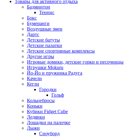
Товары для активного отдыха
Бадминтон
Теннис
Бокс
Бумеранги
Воздушные змеи
Дартс
Детские батуты
Детские палатки
Детские спортивные комплексы
Другие игры
Игровые домики, детские горки и песочницы
Игрушки Mokuru
Йо-Йо и пружинка Радуга
Качели
Кегли
Городки
Гольф
Кольцебросы
Коньки
Кубики Fidget Cube
Ледянки
Лошадки на палочке
Лыжи
Сноуборд