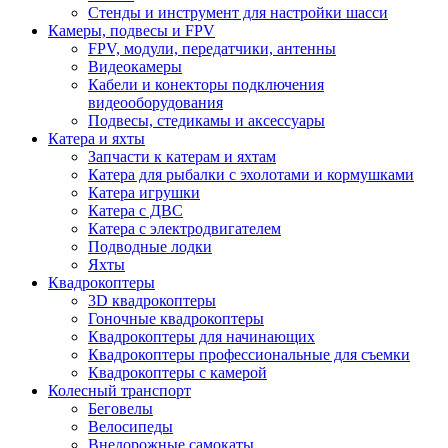
Стенды и инструмент для настройки шасси
Камеры, подвесы и FPV
FPV, модули, передатчики, антенны
Видеокамеры
Кабели и конекторы подключения
видеооборудования
Подвесы, стедикамы и аксессуары
Катера и яхты
Запчасти к катерам и яхтам
Катера для рыбалки с эхолотами и кормушками
Катера игрушки
Катера с ДВС
Катера с электродвигателем
Подводные лодки
Яхты
Квадрокоптеры
3D квадрокоптеры
Гоночные квадрокоптеры
Квадрокоптеры для начинающих
Квадрокоптеры профессиональные для съемки
Квадрокоптеры с камерой
Колесный транспорт
Беговелы
Велосипеды
Внедорожные самокаты