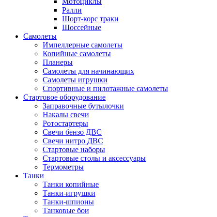
Мотоциклы
Ралли
Шорт-корс траки
Шоссейные
Самолеты
Импеллерные самолеты
Копийные самолеты
Планеры
Самолеты для начинающих
Самолеты игрушки
Спортивные и пилотажные самолеты
Стартовое оборудование
Заправочные бутылочки
Накалы свечи
Ротостартеры
Свечи бензо ДВС
Свечи нитро ДВС
Стартовые наборы
Стартовые столы и аксессуары
Термометры
Танки
Танки копийные
Танки-игрушки
Танки-шпионы
Танковые бои