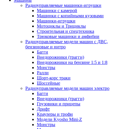
Машины
Радиоуправляемые машинки-игрушки
Машинки с камерой
Машинки с копийными кузовами
Машинки-игрушки
Мотоциклы и Трициклы
Строительная и спецтехника
Трюковые машинки и амфибии
Радиоуправляемые модели машин с ДВС,
бензиновые и нитро
Багги
Внедорожники (трагги)
Внедорожники на бензине 1:5 и 1:8
Монстры
Ралли
Шорт-корс траки
Шоссейные
Радиоуправляемые модели машин электро
Багги
Внедорожники (трагги)
Грузовики и прицепы
Дрифт
Краулеры и трофи
Модели Kyosho Mini-Z
Монстры