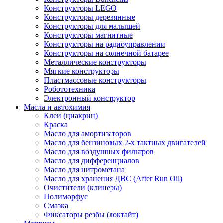
Конструкторы LEGO
Конструкторы деревянные
Конструкторы для малышей
Конструкторы магнитные
Конструкторы на радиоуправлении
Конструкторы на солнечной батарее
Металлические конструкторы
Мягкие конструкторы
Пластмассовые конструкторы
Робототехника
Электронный конструктор
Масла и автохимия
Клеи (циакрин)
Краска
Масло для амортизаторов
Масло для бензиновых 2-х тактных двигателей
Масло для воздушных фильтров
Масло для дифференциалов
Масло для нитрометана
Масло для хранения ДВС (After Run Oil)
Очистители (клинеры)
Полиморфус
Смазка
Фиксаторы резбы (локтайт)