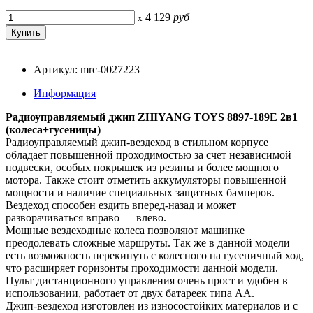
4 129
руб
x
Артикул: mrc-0027223
Информация
Радиоуправляемый джип ZHIYANG TOYS 8897-189E 2в1
(колеса+гусеницы)
Радиоуправляемый джип-вездеход в стильном корпусе
обладает повышенной проходимостью за счет независимой
подвески, особых покрышек из резины и более мощного
мотора. Также стоит отметить аккумуляторы повышенной
мощности и наличие специальных защитных бамперов.
Вездеход способен ездить вперед-назад и может
разворачиваться вправо — влево.
Мощные вездеходные колеса позволяют машинке
преодолевать сложные маршруты. Так же в данной модели
есть возможность перекинуть с колесного на гусеничный ход,
что расширяет горизонты проходимости данной модели.
Пульт дистанционного управления очень прост и удобен в
использовании, работает от двух батареек типа AA.
Джип-вездеход изготовлен из износостойких материалов и с