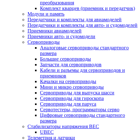
преобразования
Комплект кварцев (приемник и передатчик)
Модули и память
Передатчики и комплекты для авиамоделей
Передатчики и комплекты для авто- и судомоделей
Приемники авиамоделей
Приемники авто- и судомодели
Сервоприводы
Аналоговые сервоприводы стандартного
размера
Большие сервоприводы
Запчасти для сервоприводов
Кабели и разъемы для сервоприводов и
приемников
Качалки на сервоприводы
Мини и микро сервоприводы
Сервоприводы для выпуска шасси
Сервоприводы для гироскопа
Сервоприводы для паруса
Сервотестеры, программаторы серво
Цифровые сервоприводы стандартного
размера
Стабилизаторы напряжения BEC
UBEC
Телеметрия и датчики