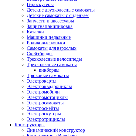
Гироскутеры
Детские двухколесные самокаты
Детские самокаты с сиденьем
Запчасти и аксессуары
Защитная экипировка
Каталки
Машинки педальные
Роликовые коньки
Самокаты для взрослых
Скейтборды
Трехколесные велосипеды
Трехколесные самокаты
кикборды
Трюковые самокаты
Электрокарты
Электроквадроциклы
Электромобили
Электромотоциклы
Электросамокаты
Электроскейты
Электроскутеры
Электротрициклы
Конструкторы
Динамический конструктор
Конструкторы Bunchems