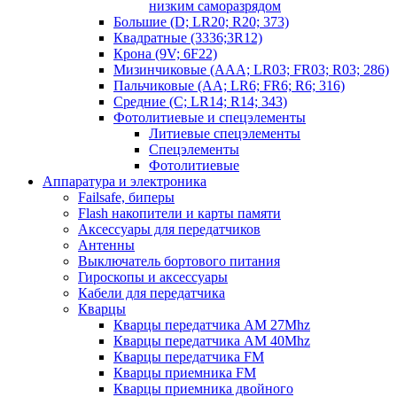
низким саморазрядом
Большие (D; LR20; R20; 373)
Квадратные (3336;3R12)
Крона (9V; 6F22)
Мизинчиковые (AAA; LR03; FR03; R03; 286)
Пальчиковые (AA; LR6; FR6; R6; 316)
Средние (C; LR14; R14; 343)
Фотолитиевые и спецэлементы
Литиевые спецэлементы
Спецэлементы
Фотолитиевые
Аппаратура и электроника
Failsafe, биперы
Flash накопители и карты памяти
Аксессуары для передатчиков
Антенны
Выключатель бортового питания
Гироскопы и аксессуары
Кабели для передатчика
Кварцы
Кварцы передатчика AM 27Mhz
Кварцы передатчика AM 40Mhz
Кварцы передатчика FM
Кварцы приемника FM
Кварцы приемника двойного