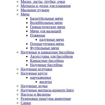
Маски, ласты, трубки, очки
Матрасы и доски для плавания
Мыльные пузыри
Мячи
Баскетбольные мячи
Волейбольные мячи
Гимнастические мячи
Мячи для малышей
Пляжные
надувные мячи
Попрыгунчики-мячи
Футбольные мячи
Надувные и каркасные бассейны
Аксессуары для бассейнов
Каркасные бассейны
Надувные бассейны
Надувные игрушки
Надувные круги
нарукавники
жилеты
Надувные лодки
Надувные матрасы-кровати Intex
Насосы и фильтры
Резиновые прыгуны животные
Санки