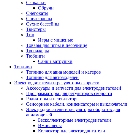
Скакалки
Обручи
Снегокаты
Снежколепы
Сухие бассейны
Твистеры
Тир
Игры с мишенью
Товары для игры в песочнице
Тренажеры
Тюбинги
Санки-ватрушки
Топливо
Топливо для авиа моделей и катеров
Топливо для автомоделей
Электродвигатели и регуляторы скорости
Аксессуары и запчасти для электродвигателей
Программаторы для регуляторов скорости
Радиаторы и вентиляторы
Сенсорные кабели, конденсаторы и выключатели
Электродвигатели и регуляторы оборотов для
авиамоделей
Бесколлекторные электродвигатели
Импеллеры
Коллекторные электродвигатели