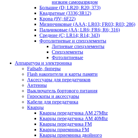
низким саморазрядом
Большие (D; LR20; R20; 373)
Квадратные (3336;3R12)
Крона (9V; 6F22)
Мизинчиковые (AAA; LR03; FR03; R03; 286)
Пальчиковые (AA; LR6; FR6; R6; 316)
Средние (C; LR14; R14; 343)
Фотолитиевые и спецэлементы
Литиевые спецэлементы
Спецэлементы
Фотолитиевые
Аппаратура и электроника
Failsafe, биперы
Flash накопители и карты памяти
Аксессуары для передатчиков
Антенны
Выключатель бортового питания
Гироскопы и аксессуары
Кабели для передатчика
Кварцы
Кварцы передатчика AM 27Mhz
Кварцы передатчика AM 40Mhz
Кварцы передатчика FM
Кварцы приемника FM
Кварцы приемника двойного