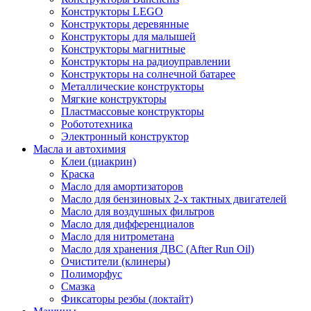
Конструкторы LEGO
Конструкторы деревянные
Конструкторы для малышей
Конструкторы магнитные
Конструкторы на радиоуправлении
Конструкторы на солнечной батарее
Металлические конструкторы
Мягкие конструкторы
Пластмассовые конструкторы
Робототехника
Электронный конструктор
Масла и автохимия
Клеи (циакрин)
Краска
Масло для амортизаторов
Масло для бензиновых 2-х тактных двигателей
Масло для воздушных фильтров
Масло для дифференциалов
Масло для нитрометана
Масло для хранения ДВС (After Run Oil)
Очистители (клинеры)
Полиморфус
Смазка
Фиксаторы резбы (локтайт)