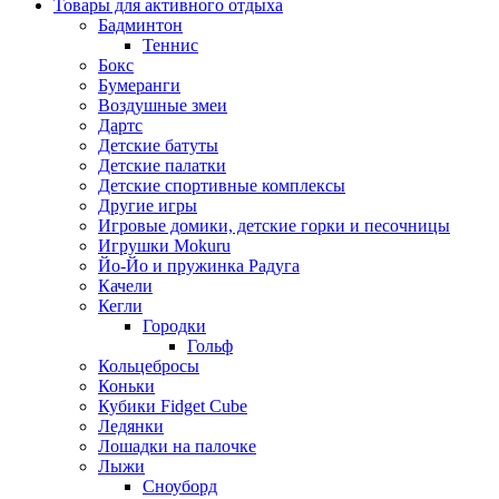
Товары для активного отдыха
Бадминтон
Теннис
Бокс
Бумеранги
Воздушные змеи
Дартс
Детские батуты
Детские палатки
Детские спортивные комплексы
Другие игры
Игровые домики, детские горки и песочницы
Игрушки Mokuru
Йо-Йо и пружинка Радуга
Качели
Кегли
Городки
Гольф
Кольцебросы
Коньки
Кубики Fidget Cube
Ледянки
Лошадки на палочке
Лыжи
Сноуборд