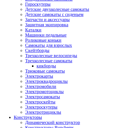
Гироскутеры
Детские двухколесные самокаты
Детские самокаты с сиденьем
Запчасти и аксессуары
Защитная экипировка
Каталки
Машинки педальные
Роликовые коньки
Самокаты для взрослых
Скейтборды
Трехколесные велосипеды
Трехколесные самокаты
кикборды
Трюковые самокаты
Электрокарты
Электроквадроциклы
Электромобили
Электромотоциклы
Электросамокаты
Электроскейты
Электроскутеры
Электротрициклы
Конструкторы
Динамический конструктор
Конструкторы Bunchems