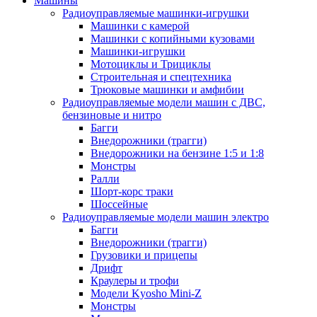
Машины
Радиоуправляемые машинки-игрушки
Машинки с камерой
Машинки с копийными кузовами
Машинки-игрушки
Мотоциклы и Трициклы
Строительная и спецтехника
Трюковые машинки и амфибии
Радиоуправляемые модели машин с ДВС,
бензиновые и нитро
Багги
Внедорожники (трагги)
Внедорожники на бензине 1:5 и 1:8
Монстры
Ралли
Шорт-корс траки
Шоссейные
Радиоуправляемые модели машин электро
Багги
Внедорожники (трагги)
Грузовики и прицепы
Дрифт
Краулеры и трофи
Модели Kyosho Mini-Z
Монстры