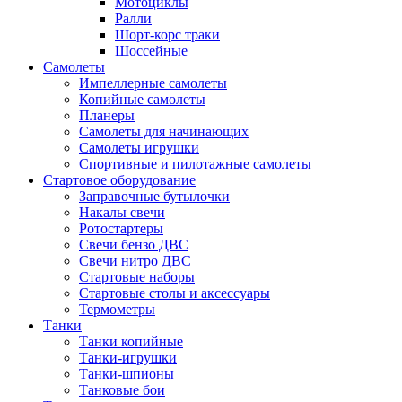
Мотоциклы
Ралли
Шорт-корс траки
Шоссейные
Самолеты
Импеллерные самолеты
Копийные самолеты
Планеры
Самолеты для начинающих
Самолеты игрушки
Спортивные и пилотажные самолеты
Стартовое оборудование
Заправочные бутылочки
Накалы свечи
Ротостартеры
Свечи бензо ДВС
Свечи нитро ДВС
Стартовые наборы
Стартовые столы и аксессуары
Термометры
Танки
Танки копийные
Танки-игрушки
Танки-шпионы
Танковые бои