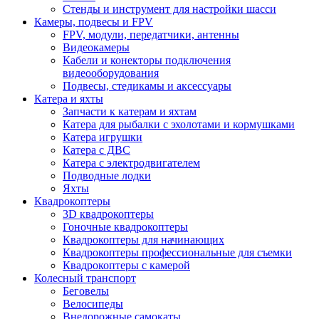
Стенды и инструмент для настройки шасси
Камеры, подвесы и FPV
FPV, модули, передатчики, антенны
Видеокамеры
Кабели и конекторы подключения
видеооборудования
Подвесы, стедикамы и аксессуары
Катера и яхты
Запчасти к катерам и яхтам
Катера для рыбалки с эхолотами и кормушками
Катера игрушки
Катера с ДВС
Катера с электродвигателем
Подводные лодки
Яхты
Квадрокоптеры
3D квадрокоптеры
Гоночные квадрокоптеры
Квадрокоптеры для начинающих
Квадрокоптеры профессиональные для съемки
Квадрокоптеры с камерой
Колесный транспорт
Беговелы
Велосипеды
Внедорожные самокаты