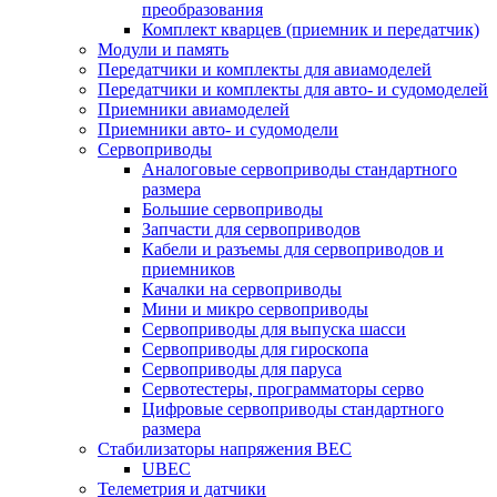
преобразования
Комплект кварцев (приемник и передатчик)
Модули и память
Передатчики и комплекты для авиамоделей
Передатчики и комплекты для авто- и судомоделей
Приемники авиамоделей
Приемники авто- и судомодели
Сервоприводы
Аналоговые сервоприводы стандартного
размера
Большие сервоприводы
Запчасти для сервоприводов
Кабели и разъемы для сервоприводов и
приемников
Качалки на сервоприводы
Мини и микро сервоприводы
Сервоприводы для выпуска шасси
Сервоприводы для гироскопа
Сервоприводы для паруса
Сервотестеры, программаторы серво
Цифровые сервоприводы стандартного
размера
Стабилизаторы напряжения BEC
UBEC
Телеметрия и датчики