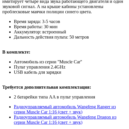
имитирует четыре вида звука работающего двигателя и один
звуковой сигнал. А на крыше кабины установлены
проблесковые маячки полиции синего цвета.
Время заряда: 3-5 часов
Время работы: 30 мин
Аккумулятор: встроенный
Дальность действия пульта: 50 метров
В комплекте:
Автомобиль из серии ''Muscle Сar''
Пульт управления 2.4GHz
USB кабель для зарядки
Требуется дополнительная комплектация:
2 батарейки типа AA в пульт управления
Радиоуправляемый автомобиль Wangfeng Ranger из
серии Muscle Сar 1:16 (свет + звук)
Радиоуправляемый автомобиль Wangfeng Dragon из
серии Muscle Сar 1:16 (свет + звук)