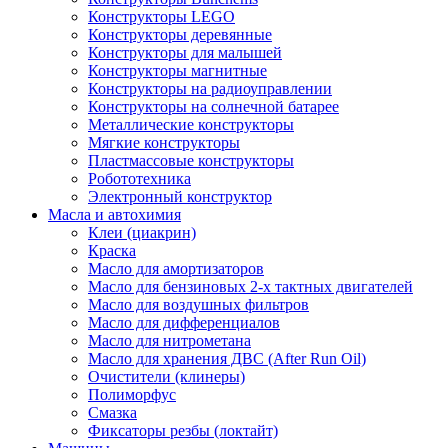
Конструкторы LEGO
Конструкторы деревянные
Конструкторы для малышей
Конструкторы магнитные
Конструкторы на радиоуправлении
Конструкторы на солнечной батарее
Металлические конструкторы
Мягкие конструкторы
Пластмассовые конструкторы
Робототехника
Электронный конструктор
Масла и автохимия
Клеи (циакрин)
Краска
Масло для амортизаторов
Масло для бензиновых 2-х тактных двигателей
Масло для воздушных фильтров
Масло для дифференциалов
Масло для нитрометана
Масло для хранения ДВС (After Run Oil)
Очистители (клинеры)
Полиморфус
Смазка
Фиксаторы резбы (локтайт)