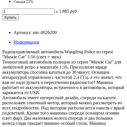
Скидка 23%
1 885
руб
x
Артикул: mrc-0026209
Информация
Радиоуправляемый автомобиль Wangfeng Police из серии
''Muscle Сar'' 1:16 (свет + звук)
Тюнинговый автомобиль полиции из серии ''Muscle Сar'' для
любителей ретро в масштабе 1:16. При полном заряде
аккумулятора способна кататься до 30 минут. Оснащен
аппаратурой управления с частотой 2,4 ГГц, а это значит, что
вам не надо думать о пересечении радиочастот! Машина
работает от аккумулятора, встроенного в автомобиль, который
заряжается от USB.
Автомобиль имеет интересный дизайн, спереди на капоте
расположен гоночный мотор, который можно рассмотреть во
всех подробностях. Над мотором располагается панель с яркой
подсветкой. Кроме того машинка спереди оснащена огнями
(свет фар). Два маленьких колеса спереди и два больших
колеса сзади придает машине особый стиль. Машина