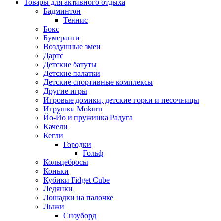
Товары для активного отдыха
Бадминтон
Теннис
Бокс
Бумеранги
Воздушные змеи
Дартс
Детские батуты
Детские палатки
Детские спортивные комплексы
Другие игры
Игровые домики, детские горки и песочницы
Игрушки Mokuru
Йо-Йо и пружинка Радуга
Качели
Кегли
Городки
Гольф
Кольцебросы
Коньки
Кубики Fidget Cube
Ледянки
Лошадки на палочке
Лыжи
Сноуборд