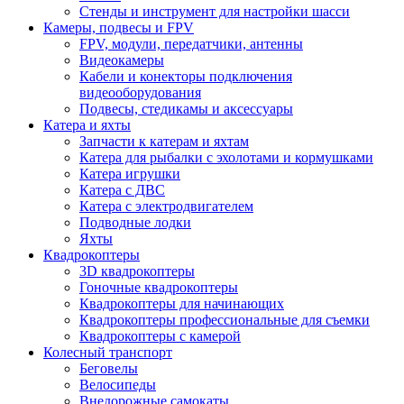
Стенды и инструмент для настройки шасси
Камеры, подвесы и FPV
FPV, модули, передатчики, антенны
Видеокамеры
Кабели и конекторы подключения
видеооборудования
Подвесы, стедикамы и аксессуары
Катера и яхты
Запчасти к катерам и яхтам
Катера для рыбалки с эхолотами и кормушками
Катера игрушки
Катера с ДВС
Катера с электродвигателем
Подводные лодки
Яхты
Квадрокоптеры
3D квадрокоптеры
Гоночные квадрокоптеры
Квадрокоптеры для начинающих
Квадрокоптеры профессиональные для съемки
Квадрокоптеры с камерой
Колесный транспорт
Беговелы
Велосипеды
Внедорожные самокаты