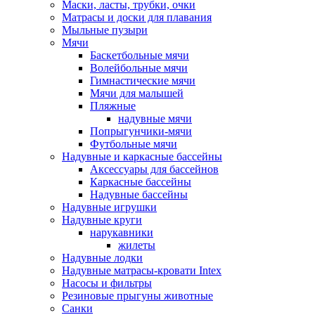
Маски, ласты, трубки, очки
Матрасы и доски для плавания
Мыльные пузыри
Мячи
Баскетбольные мячи
Волейбольные мячи
Гимнастические мячи
Мячи для малышей
Пляжные
надувные мячи
Попрыгунчики-мячи
Футбольные мячи
Надувные и каркасные бассейны
Аксессуары для бассейнов
Каркасные бассейны
Надувные бассейны
Надувные игрушки
Надувные круги
нарукавники
жилеты
Надувные лодки
Надувные матрасы-кровати Intex
Насосы и фильтры
Резиновые прыгуны животные
Санки