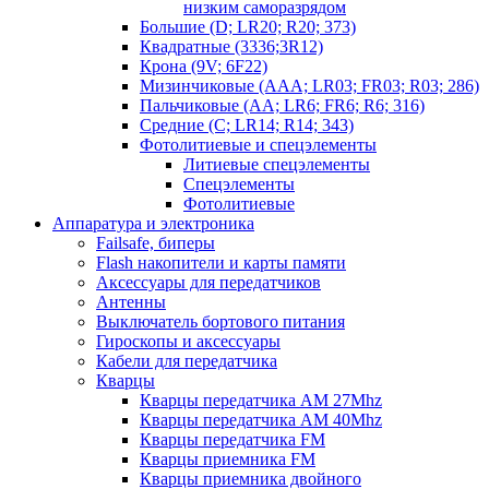
низким саморазрядом
Большие (D; LR20; R20; 373)
Квадратные (3336;3R12)
Крона (9V; 6F22)
Мизинчиковые (AAA; LR03; FR03; R03; 286)
Пальчиковые (AA; LR6; FR6; R6; 316)
Средние (C; LR14; R14; 343)
Фотолитиевые и спецэлементы
Литиевые спецэлементы
Спецэлементы
Фотолитиевые
Аппаратура и электроника
Failsafe, биперы
Flash накопители и карты памяти
Аксессуары для передатчиков
Антенны
Выключатель бортового питания
Гироскопы и аксессуары
Кабели для передатчика
Кварцы
Кварцы передатчика AM 27Mhz
Кварцы передатчика AM 40Mhz
Кварцы передатчика FM
Кварцы приемника FM
Кварцы приемника двойного