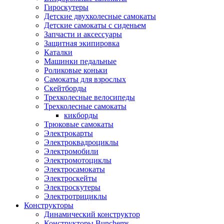
Гироскутеры
Детские двухколесные самокаты
Детские самокаты с сиденьем
Запчасти и аксессуары
Защитная экипировка
Каталки
Машинки педальные
Роликовые коньки
Самокаты для взрослых
Скейтборды
Трехколесные велосипеды
Трехколесные самокаты
кикборды
Трюковые самокаты
Электрокарты
Электроквадроциклы
Электромобили
Электромотоциклы
Электросамокаты
Электроскейты
Электроскутеры
Электротрициклы
Конструкторы
Динамический конструктор
Конструкторы Bunchems