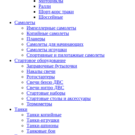
Мотоциклы
Ралли
Шорт-корс траки
Шоссейные
Самолеты
Импеллерные самолеты
Копийные самолеты
Планеры
Самолеты для начинающих
Самолеты игрушки
Спортивные и пилотажные самолеты
Стартовое оборудование
Заправочные бутылочки
Накалы свечи
Ротостартеры
Свечи бензо ДВС
Свечи нитро ДВС
Стартовые наборы
Стартовые столы и аксессуары
Термометры
Танки
Танки копийные
Танки-игрушки
Танки-шпионы
Танковые бои