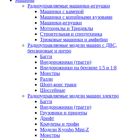
Машины
Радиоуправляемые машинки-игрушки
Машинки с камерой
Машинки с копийными кузовами
Машинки-игрушки
Мотоциклы и Трициклы
Строительная и спецтехника
Трюковые машинки и амфибии
Радиоуправляемые модели машин с ДВС,
бензиновые и нитро
Багги
Внедорожники (трагги)
Внедорожники на бензине 1:5 и 1:8
Монстры
Ралли
Шорт-корс траки
Шоссейные
Радиоуправляемые модели машин электро
Багги
Внедорожники (трагги)
Грузовики и прицепы
Дрифт
Краулеры и трофи
Модели Kyosho Mini-Z
Монстры