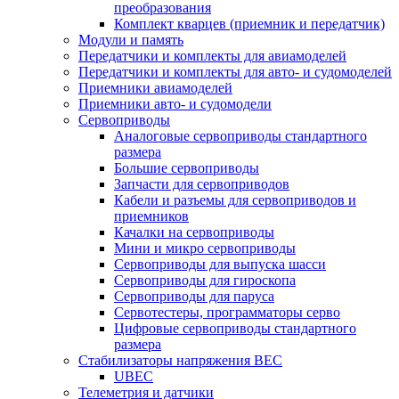
преобразования
Комплект кварцев (приемник и передатчик)
Модули и память
Передатчики и комплекты для авиамоделей
Передатчики и комплекты для авто- и судомоделей
Приемники авиамоделей
Приемники авто- и судомодели
Сервоприводы
Аналоговые сервоприводы стандартного
размера
Большие сервоприводы
Запчасти для сервоприводов
Кабели и разъемы для сервоприводов и
приемников
Качалки на сервоприводы
Мини и микро сервоприводы
Сервоприводы для выпуска шасси
Сервоприводы для гироскопа
Сервоприводы для паруса
Сервотестеры, программаторы серво
Цифровые сервоприводы стандартного
размера
Стабилизаторы напряжения BEC
UBEC
Телеметрия и датчики