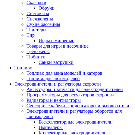
Скакалки
Обручи
Снегокаты
Снежколепы
Сухие бассейны
Твистеры
Тир
Игры с мишенью
Товары для игры в песочнице
Тренажеры
Тюбинги
Санки-ватрушки
Топливо
Топливо для авиа моделей и катеров
Топливо для автомоделей
Электродвигатели и регуляторы скорости
Аксессуары и запчасти для электродвигателей
Программаторы для регуляторов скорости
Радиаторы и вентиляторы
Сенсорные кабели, конденсаторы и выключатели
Электродвигатели и регуляторы оборотов для
авиамоделей
Бесколлекторные электродвигатели
Импеллеры
Коллекторные электродвигатели