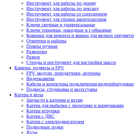
Инструмент для работы по дереву
Инструмент для работы по лексану
Инструмент для работы со сцеплением
Инструмент для сборки амортизаторов
Ключи свечные и универсальные
Ключи торцевые, накидные и г-образные
Коврики для ремонта и ящики дла мелких предмето
Отвертки и наборы
Помпы ручные
Развертки
Разное
Стенды и инструмент для настройки шасси
Камеры, подвесы и FPV
FPV, модули, передатчики, антенны
Видеокамеры
Кабели и конекторы подключения видеооборудован
Подвесы, стедикамы и аксессуары
Катера и яхты
Запчасти к катерам и яхтам
Катера для рыбалки с эхолотами и кормушками
Катера игрушки
Катера с ДВС
Катера с электродвигателем
Подводные лодки
Яхты