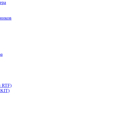
ера
мников
ра
ы RTF)
 KIT)