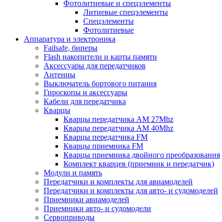
Фотолитиевые и спецэлементы
Литиевые спецэлементы
Спецэлементы
Фотолитиевые
Аппаратура и электроника
Failsafe, биперы
Flash накопители и карты памяти
Аксессуары для передатчиков
Антенны
Выключатель бортового питания
Гироскопы и аксессуары
Кабели для передатчика
Кварцы
Кварцы передатчика AM 27Mhz
Кварцы передатчика AM 40Mhz
Кварцы передатчика FM
Кварцы приемника FM
Кварцы приемника двойного преобразования
Комплект кварцев (приемник и передатчик)
Модули и память
Передатчики и комплекты для авиамоделей
Передатчики и комплекты для авто- и судомоделей
Приемники авиамоделей
Приемники авто- и судомодели
Сервоприводы