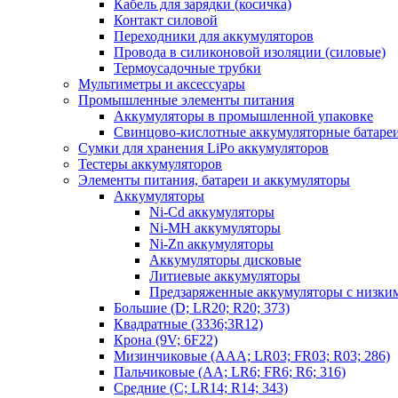
Кабель для зарядки (косичка)
Контакт силовой
Переходники для аккумуляторов
Провода в силиконовой изоляции (силовые)
Термоусадочные трубки
Мультиметры и аксессуары
Промышленные элементы питания
Аккумуляторы в промышленной упаковке
Свинцово-кислотные аккумуляторные батаре
Сумки для хранения LiPo аккумуляторов
Тестеры аккумуляторов
Элементы питания, батареи и аккумуляторы
Аккумуляторы
Ni-Cd аккумуляторы
Ni-MH аккумуляторы
Ni-Zn аккумуляторы
Аккумуляторы дисковые
Литиевые аккумуляторы
Предзаряженные аккумуляторы с низки
Большие (D; LR20; R20; 373)
Квадратные (3336;3R12)
Крона (9V; 6F22)
Мизинчиковые (AAA; LR03; FR03; R03; 286)
Пальчиковые (AA; LR6; FR6; R6; 316)
Средние (C; LR14; R14; 343)