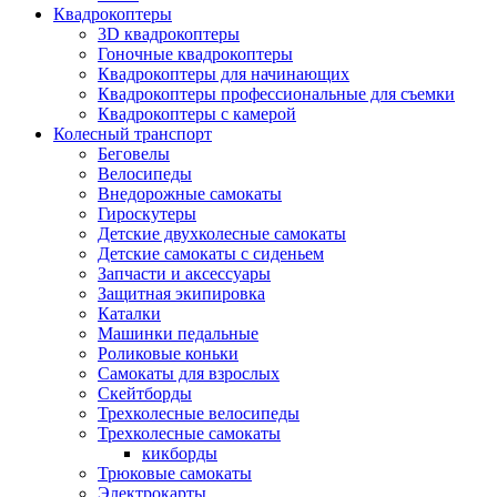
Квадрокоптеры
3D квадрокоптеры
Гоночные квадрокоптеры
Квадрокоптеры для начинающих
Квадрокоптеры профессиональные для съемки
Квадрокоптеры с камерой
Колесный транспорт
Беговелы
Велосипеды
Внедорожные самокаты
Гироскутеры
Детские двухколесные самокаты
Детские самокаты с сиденьем
Запчасти и аксессуары
Защитная экипировка
Каталки
Машинки педальные
Роликовые коньки
Самокаты для взрослых
Скейтборды
Трехколесные велосипеды
Трехколесные самокаты
кикборды
Трюковые самокаты
Электрокарты