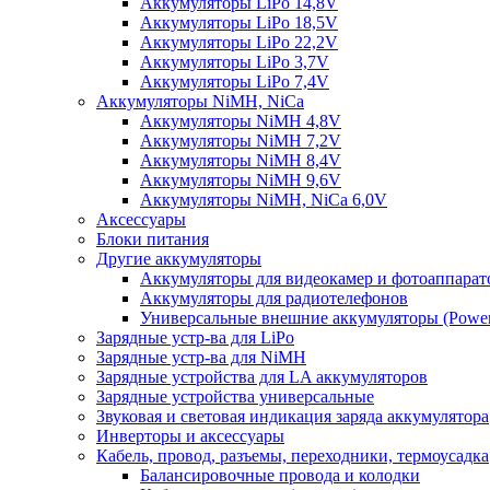
Аккумуляторы LiPo 14,8V
Аккумуляторы LiPo 18,5V
Аккумуляторы LiPo 22,2V
Аккумуляторы LiPo 3,7V
Аккумуляторы LiPo 7,4V
Аккумуляторы NiMH, NiCa
Аккумуляторы NiMH 4,8V
Аккумуляторы NiMH 7,2V
Аккумуляторы NiMH 8,4V
Аккумуляторы NiMH 9,6V
Аккумуляторы NiMH, NiCa 6,0V
Аксессуары
Блоки питания
Другие аккумуляторы
Аккумуляторы для видеокамер и фотоаппарат
Аккумуляторы для радиотелефонов
Универсальные внешние аккумуляторы (Power
Зарядные устр-ва для LiPo
Зарядные устр-ва для NiMH
Зарядные устройства для LA аккумуляторов
Зарядные устройства универсальные
Звуковая и световая индикация заряда аккумулятора
Инверторы и аксессуары
Кабель, провод, разъемы, переходники, термоусадка
Балансировочные провода и колодки