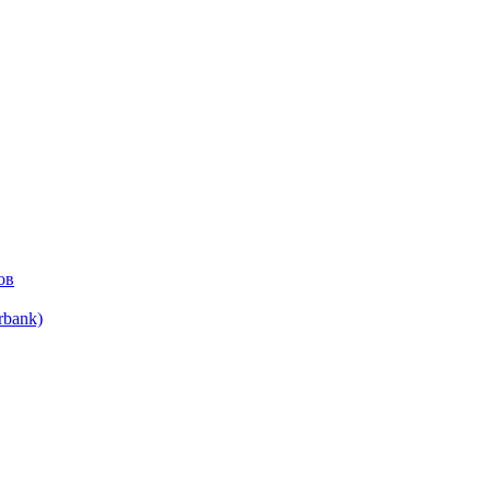
ов
bank)