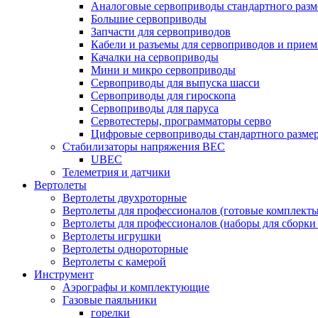
Аналоговые сервоприводы стандартного разм
Большие сервоприводы
Запчасти для сервоприводов
Кабели и разъемы для сервоприводов и прие
Качалки на сервоприводы
Мини и микро сервоприводы
Сервоприводы для выпуска шасси
Сервоприводы для гироскопа
Сервоприводы для паруса
Сервотестеры, программаторы серво
Цифровые сервоприводы стандартного разме
Стабилизаторы напряжения BEC
UBEC
Телеметрия и датчики
Вертолеты
Вертолеты двухроторные
Вертолеты для профессионалов (готовые комплект
Вертолеты для профессионалов (наборы для сборки
Вертолеты игрушки
Вертолеты однороторные
Вертолеты с камерой
Инструмент
Аэрографы и комплектующие
Газовые паяльники
горелки