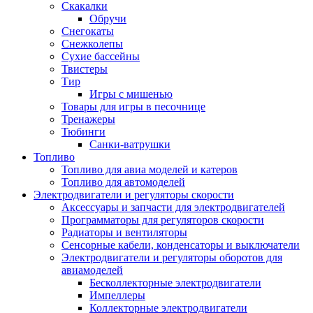
Скакалки
Обручи
Снегокаты
Снежколепы
Сухие бассейны
Твистеры
Тир
Игры с мишенью
Товары для игры в песочнице
Тренажеры
Тюбинги
Санки-ватрушки
Топливо
Топливо для авиа моделей и катеров
Топливо для автомоделей
Электродвигатели и регуляторы скорости
Аксессуары и запчасти для электродвигателей
Программаторы для регуляторов скорости
Радиаторы и вентиляторы
Сенсорные кабели, конденсаторы и выключатели
Электродвигатели и регуляторы оборотов для
авиамоделей
Бесколлекторные электродвигатели
Импеллеры
Коллекторные электродвигатели