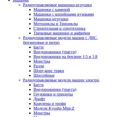
Машины
Радиоуправляемые машинки-игрушки
Машинки с камерой
Машинки с копийными кузовами
Машинки-игрушки
Мотоциклы и Трициклы
Строительная и спецтехника
Трюковые машинки и амфибии
Радиоуправляемые модели машин с ДВС,
бензиновые и нитро
Багги
Внедорожники (трагги)
Внедорожники на бензине 1:5 и 1:8
Монстры
Ралли
Шорт-корс траки
Шоссейные
Радиоуправляемые модели машин электро
Багги
Внедорожники (трагги)
Грузовики и прицепы
Дрифт
Краулеры и трофи
Модели Kyosho Mini-Z
Монстры