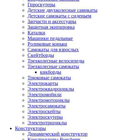
Гироскутеры
Детские двухколесные самокаты
Детские самокаты с сиденьем
Запчасти и аксессуары
Защитная экипировка
Каталки
Машинки педальные
Роликовые коньки
Самокаты для взрослых
Скейтборды
Трехколесные велосипеды
Трехколесные самокаты
кикборды
Трюковые самокаты
Электрокарты
Электроквадроциклы
Электромобили
Электромотоциклы
Электросамокаты
Электроскейты
Электроскутеры
Электротрициклы
Конструкторы
Динамический конструктор
Конструкторы Bunchems