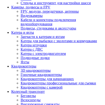
Стенды и инструмент для настройки шасси
Камеры, подвесы и FPV
FPV, модули, передатчики, антенны
Видеокамеры
Кабели и конекторы подключения
видеооборудования
Подвесы, стедикамы и аксессуары
Катера и яхты
Запчасти к катерам и яхтам
Катера для рыбалки с эхолотами и кормушками
Катера игрушки
Катера с ДВС
Катера с электродвигателем
Подводные лодки
Яхты
Квадрокоптеры
3D квадрокоптеры
Гоночные квадрокоптеры
Квадрокоптеры для начинающих
Квадрокоптеры профессиональные для съемки
Квадрокоптеры с камерой
Колесный транспорт
Беговелы
Велосипеды
Внедорожные самокаты