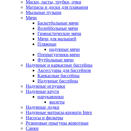
Маски, ласты, трубки, очки
Матрасы и доски для плавания
Мыльные пузыри
Мячи
Баскетбольные мячи
Волейбольные мячи
Гимнастические мячи
Мячи для малышей
Пляжные
надувные мячи
Попрыгунчики-мячи
Футбольные мячи
Надувные и каркасные бассейны
Аксессуары для бассейнов
Каркасные бассейны
Надувные бассейны
Надувные игрушки
Надувные круги
нарукавники
жилеты
Надувные лодки
Надувные матрасы-кровати Intex
Насосы и фильтры
Резиновые прыгуны животные
Санки