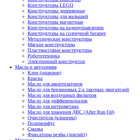
Конструкторы LEGO
Конструкторы деревянные
Конструкторы для малышей
Конструкторы магнитные
Конструкторы на радиоуправлении
Конструкторы на солнечной батарее
Металлические конструкторы
Мягкие конструкторы
Пластмассовые конструкторы
Робототехника
Электронный конструктор
Масла и автохимия
Клеи (циакрин)
Краска
Масло для амортизаторов
Масло для бензиновых 2-х тактных двигателей
Масло для воздушных фильтров
Масло для дифференциалов
Масло для нитрометана
Масло для хранения ДВС (After Run Oil)
Очистители (клинеры)
Полиморфус
Смазка
Фиксаторы резбы (локтайт)