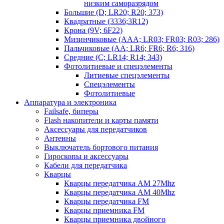
низким саморазрядом
Большие (D; LR20; R20; 373)
Квадратные (3336;3R12)
Крона (9V; 6F22)
Мизинчиковые (AAA; LR03; FR03; R03; 286)
Пальчиковые (AA; LR6; FR6; R6; 316)
Средние (C; LR14; R14; 343)
Фотолитиевые и спецэлементы
Литиевые спецэлементы
Спецэлементы
Фотолитиевые
Аппаратура и электроника
Failsafe, биперы
Flash накопители и карты памяти
Аксессуары для передатчиков
Антенны
Выключатель бортового питания
Гироскопы и аксессуары
Кабели для передатчика
Кварцы
Кварцы передатчика AM 27Mhz
Кварцы передатчика AM 40Mhz
Кварцы передатчика FM
Кварцы приемника FM
Кварцы приемника двойного