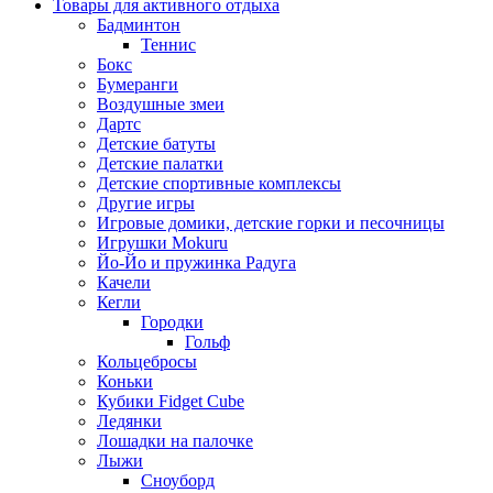
Товары для активного отдыха
Бадминтон
Теннис
Бокс
Бумеранги
Воздушные змеи
Дартс
Детские батуты
Детские палатки
Детские спортивные комплексы
Другие игры
Игровые домики, детские горки и песочницы
Игрушки Mokuru
Йо-Йо и пружинка Радуга
Качели
Кегли
Городки
Гольф
Кольцебросы
Коньки
Кубики Fidget Cube
Ледянки
Лошадки на палочке
Лыжи
Сноуборд