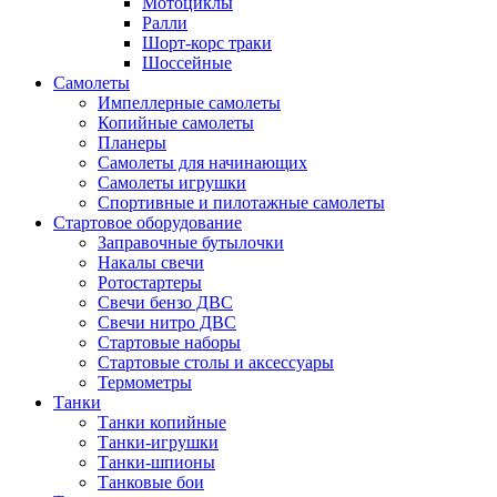
Мотоциклы
Ралли
Шорт-корс траки
Шоссейные
Самолеты
Импеллерные самолеты
Копийные самолеты
Планеры
Самолеты для начинающих
Самолеты игрушки
Спортивные и пилотажные самолеты
Стартовое оборудование
Заправочные бутылочки
Накалы свечи
Ротостартеры
Свечи бензо ДВС
Свечи нитро ДВС
Стартовые наборы
Стартовые столы и аксессуары
Термометры
Танки
Танки копийные
Танки-игрушки
Танки-шпионы
Танковые бои