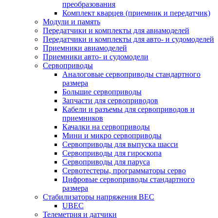
преобразования
Комплект кварцев (приемник и передатчик)
Модули и память
Передатчики и комплекты для авиамоделей
Передатчики и комплекты для авто- и судомоделей
Приемники авиамоделей
Приемники авто- и судомодели
Сервоприводы
Аналоговые сервоприводы стандартного
размера
Большие сервоприводы
Запчасти для сервоприводов
Кабели и разъемы для сервоприводов и
приемников
Качалки на сервоприводы
Мини и микро сервоприводы
Сервоприводы для выпуска шасси
Сервоприводы для гироскопа
Сервоприводы для паруса
Сервотестеры, программаторы серво
Цифровые сервоприводы стандартного
размера
Стабилизаторы напряжения BEC
UBEC
Телеметрия и датчики