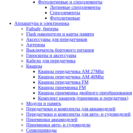
Фотолитиевые и спецэлементы
Литиевые спецэлементы
Спецэлементы
Фотолитиевые
Аппаратура и электроника
Failsafe, биперы
Flash накопители и карты памяти
Аксессуары для передатчиков
Антенны
Выключатель бортового питания
Гироскопы и аксессуары
Кабели для передатчика
Кварцы
Кварцы передатчика AM 27Mhz
Кварцы передатчика AM 40Mhz
Кварцы передатчика FM
Кварцы приемника FM
Кварцы приемника двойного преобразования
Комплект кварцев (приемник и передатчик)
Модули и память
Передатчики и комплекты для авиамоделей
Передатчики и комплекты для авто- и судомоделей
Приемники авиамоделей
Приемники авто- и судомодели
Сервоприводы