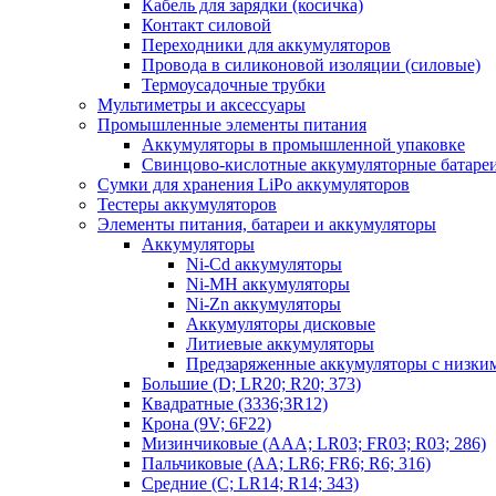
Кабель для зарядки (косичка)
Контакт силовой
Переходники для аккумуляторов
Провода в силиконовой изоляции (силовые)
Термоусадочные трубки
Мультиметры и аксессуары
Промышленные элементы питания
Аккумуляторы в промышленной упаковке
Свинцово-кислотные аккумуляторные батаре
Сумки для хранения LiPo аккумуляторов
Тестеры аккумуляторов
Элементы питания, батареи и аккумуляторы
Аккумуляторы
Ni-Cd аккумуляторы
Ni-MH аккумуляторы
Ni-Zn аккумуляторы
Аккумуляторы дисковые
Литиевые аккумуляторы
Предзаряженные аккумуляторы с низки
Большие (D; LR20; R20; 373)
Квадратные (3336;3R12)
Крона (9V; 6F22)
Мизинчиковые (AAA; LR03; FR03; R03; 286)
Пальчиковые (AA; LR6; FR6; R6; 316)
Средние (C; LR14; R14; 343)