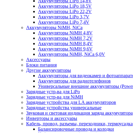
Аккумуляторы LiPo 14,8V
Аккумуляторы LiPo 18,5V
Аккумуляторы LiPo 22,2V
Аккумуляторы LiPo 3,7V
Аккумуляторы LiPo 7,4V
Аккумуляторы NiMH, NiCa
Аккумуляторы NiMH 4,8V
Аккумуляторы NiMH 7,2V
Аккумуляторы NiMH 8,4V
Аккумуляторы NiMH 9,6V
Аккумуляторы NiMH, NiCa 6,0V
Аксессуары
Блоки питания
Другие аккумуляторы
Аккумуляторы для видеокамер и фотоаппарат
Аккумуляторы для радиотелефонов
Универсальные внешние аккумуляторы (Power
Зарядные устр-ва для LiPo
Зарядные устр-ва для NiMH
Зарядные устройства для LA аккумуляторов
Зарядные устройства универсальные
Звуковая и световая индикация заряда аккумулятора
Инверторы и аксессуары
Кабель, провод, разъемы, переходники, термоусадка
Балансировочные провода и колодки