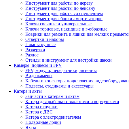
Инструмент для работы по дереву
Инструмент для работы по лексану
Инструмент для работы со сцеплением
Инструмент для сборки амортизаторов
Ключи свечные и универсальные
Ключи торцевые, накидные и г-образные
Коврики для ремонта и ящики дла мелких предмето
Отвертки и наборы
Помпы ручные
Развертки
Разное
Стенды и инструмент для настройки шасси
Камеры, подвесы и FPV
FPV, модули, передатчики, антенны
Видеокамеры
Кабели и конекторы подключения видеооборудован
Подвесы, стедикамы и аксессуары
Катера и яхты
Запчасти к катерам и яхтам
Катера для рыбалки с эхолотами и кормушками
Катера игрушки
Катера с ДВС
Катера с электродвигателем
Подводные лодки
Яхты