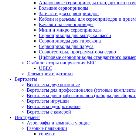
Аналоговые сервоприводы стандартного разм
Большие сервоприводы
Запчасти для сервоприводов
Кабели и разъемы для сервоприводов и прие
Качалки на сервоприводы
Мини и микро сервоприводы
Сервоприводы для выпуска шасси
Сервоприводы для гироскопа
Сервоприводы для паруса
Сервотестеры, программаторы серво
Цифровые сервоприводы стандартного разме
Стабилизаторы напряжения BEC
UBEC
Телеметрия и датчики
Вертолеты
Вертолеты двухроторные
Вертолеты для профессионалов (готовые комплект
Вертолеты для профессионалов (наборы для сборки
Вертолеты игрушки
Вертолеты однороторные
Вертолеты с камерой
Инструмент
Аэрографы и комплектующие
Газовые паяльники
горелки