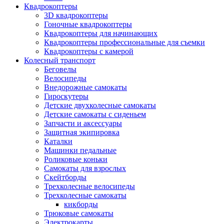
Квадрокоптеры
3D квадрокоптеры
Гоночные квадрокоптеры
Квадрокоптеры для начинающих
Квадрокоптеры профессиональные для съемки
Квадрокоптеры с камерой
Колесный транспорт
Беговелы
Велосипеды
Внедорожные самокаты
Гироскутеры
Детские двухколесные самокаты
Детские самокаты с сиденьем
Запчасти и аксессуары
Защитная экипировка
Каталки
Машинки педальные
Роликовые коньки
Самокаты для взрослых
Скейтборды
Трехколесные велосипеды
Трехколесные самокаты
кикборды
Трюковые самокаты
Электрокарты