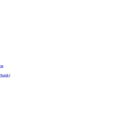
ов
bank)