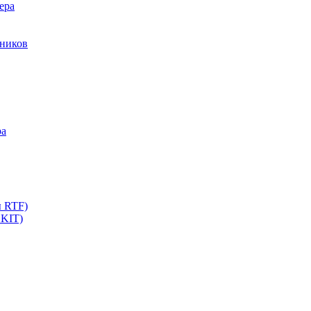
ера
мников
ра
ы RTF)
 KIT)