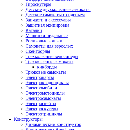
Гироскутеры
Детские двухколесные самокаты
Детские самокаты с сиденьем
Запчасти и аксессуары
Защитная экипировка
Каталки
Машинки педальные
Роликовые коньки
Самокаты для взрослых
Скейтборды
Трехколесные велосипеды
Трехколесные самокаты
кикборды
Трюковые самокаты
Электрокарты
Электроквадроциклы
Электромобили
Электромотоциклы
Электросамокаты
Электроскейты
Электроскутеры
Электротрициклы
Конструкторы
Динамический конструктор
Конструкторы Bunchems