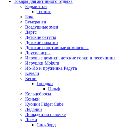
Товары для активного отдыха
Бадминтон
Теннис
Бокс
Бумеранги
Воздушные змеи
Дартс
Детские батуты
Детские палатки
Детские спортивные комплексы
Другие игры
Игровые домики, детские горки и песочницы
Игрушки Mokuru
Йо-Йо и пружинка Радуга
Качели
Кегли
Городки
Гольф
Кольцебросы
Коньки
Кубики Fidget Cube
Ледянки
Лошадки на палочке
Лыжи
Сноуборд