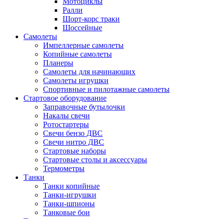
Мотоциклы
Ралли
Шорт-корс траки
Шоссейные
Самолеты
Импеллерные самолеты
Копийные самолеты
Планеры
Самолеты для начинающих
Самолеты игрушки
Спортивные и пилотажные самолеты
Стартовое оборудование
Заправочные бутылочки
Накалы свечи
Ротостартеры
Свечи бензо ДВС
Свечи нитро ДВС
Стартовые наборы
Стартовые столы и аксессуары
Термометры
Танки
Танки копийные
Танки-игрушки
Танки-шпионы
Танковые бои