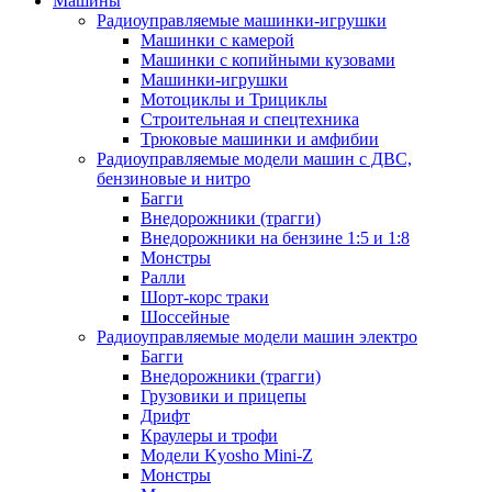
Машины
Радиоуправляемые машинки-игрушки
Машинки с камерой
Машинки с копийными кузовами
Машинки-игрушки
Мотоциклы и Трициклы
Строительная и спецтехника
Трюковые машинки и амфибии
Радиоуправляемые модели машин с ДВС,
бензиновые и нитро
Багги
Внедорожники (трагги)
Внедорожники на бензине 1:5 и 1:8
Монстры
Ралли
Шорт-корс траки
Шоссейные
Радиоуправляемые модели машин электро
Багги
Внедорожники (трагги)
Грузовики и прицепы
Дрифт
Краулеры и трофи
Модели Kyosho Mini-Z
Монстры