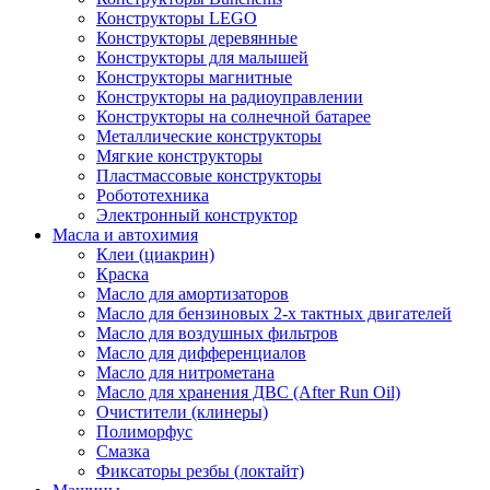
Конструкторы LEGO
Конструкторы деревянные
Конструкторы для малышей
Конструкторы магнитные
Конструкторы на радиоуправлении
Конструкторы на солнечной батарее
Металлические конструкторы
Мягкие конструкторы
Пластмассовые конструкторы
Робототехника
Электронный конструктор
Масла и автохимия
Клеи (циакрин)
Краска
Масло для амортизаторов
Масло для бензиновых 2-х тактных двигателей
Масло для воздушных фильтров
Масло для дифференциалов
Масло для нитрометана
Масло для хранения ДВС (After Run Oil)
Очистители (клинеры)
Полиморфус
Смазка
Фиксаторы резбы (локтайт)