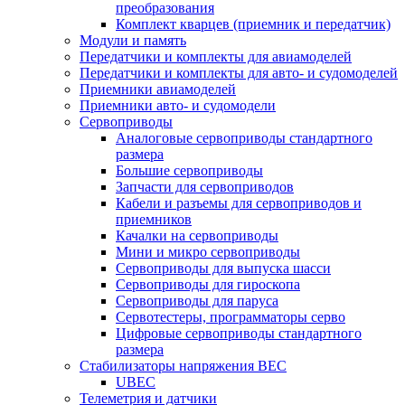
преобразования
Комплект кварцев (приемник и передатчик)
Модули и память
Передатчики и комплекты для авиамоделей
Передатчики и комплекты для авто- и судомоделей
Приемники авиамоделей
Приемники авто- и судомодели
Сервоприводы
Аналоговые сервоприводы стандартного
размера
Большие сервоприводы
Запчасти для сервоприводов
Кабели и разъемы для сервоприводов и
приемников
Качалки на сервоприводы
Мини и микро сервоприводы
Сервоприводы для выпуска шасси
Сервоприводы для гироскопа
Сервоприводы для паруса
Сервотестеры, программаторы серво
Цифровые сервоприводы стандартного
размера
Стабилизаторы напряжения BEC
UBEC
Телеметрия и датчики