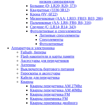
низким саморазрядом
Большие (D; LR20; R20; 373)
Квадратные (3336;3R12)
Крона (9V; 6F22)
Мизинчиковые (AAA; LR03; FR03; R03; 286)
Пальчиковые (AA; LR6; FR6; R6; 316)
Средние (C; LR14; R14; 343)
Фотолитиевые и спецэлементы
Литиевые спецэлементы
Спецэлементы
Фотолитиевые
Аппаратура и электроника
Failsafe, биперы
Flash накопители и карты памяти
Аксессуары для передатчиков
Антенны
Выключатель бортового питания
Гироскопы и аксессуары
Кабели для передатчика
Кварцы
Кварцы передатчика AM 27Mhz
Кварцы передатчика AM 40Mhz
Кварцы передатчика FM
Кварцы приемника FM
Кварцы приемника двойного