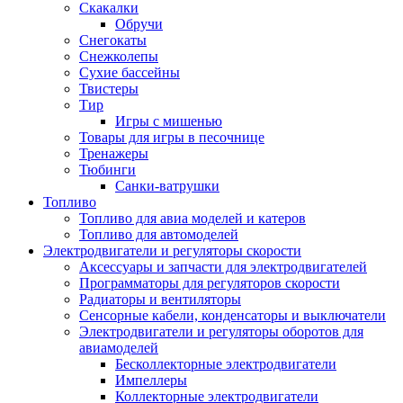
Скакалки
Обручи
Снегокаты
Снежколепы
Сухие бассейны
Твистеры
Тир
Игры с мишенью
Товары для игры в песочнице
Тренажеры
Тюбинги
Санки-ватрушки
Топливо
Топливо для авиа моделей и катеров
Топливо для автомоделей
Электродвигатели и регуляторы скорости
Аксессуары и запчасти для электродвигателей
Программаторы для регуляторов скорости
Радиаторы и вентиляторы
Сенсорные кабели, конденсаторы и выключатели
Электродвигатели и регуляторы оборотов для
авиамоделей
Бесколлекторные электродвигатели
Импеллеры
Коллекторные электродвигатели