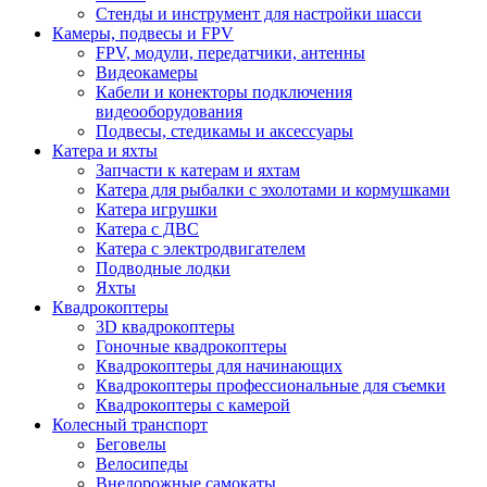
Стенды и инструмент для настройки шасси
Камеры, подвесы и FPV
FPV, модули, передатчики, антенны
Видеокамеры
Кабели и конекторы подключения
видеооборудования
Подвесы, стедикамы и аксессуары
Катера и яхты
Запчасти к катерам и яхтам
Катера для рыбалки с эхолотами и кормушками
Катера игрушки
Катера с ДВС
Катера с электродвигателем
Подводные лодки
Яхты
Квадрокоптеры
3D квадрокоптеры
Гоночные квадрокоптеры
Квадрокоптеры для начинающих
Квадрокоптеры профессиональные для съемки
Квадрокоптеры с камерой
Колесный транспорт
Беговелы
Велосипеды
Внедорожные самокаты