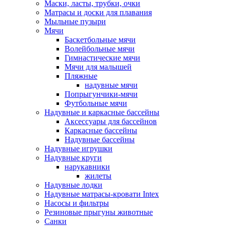
Маски, ласты, трубки, очки
Матрасы и доски для плавания
Мыльные пузыри
Мячи
Баскетбольные мячи
Волейбольные мячи
Гимнастические мячи
Мячи для малышей
Пляжные
надувные мячи
Попрыгунчики-мячи
Футбольные мячи
Надувные и каркасные бассейны
Аксессуары для бассейнов
Каркасные бассейны
Надувные бассейны
Надувные игрушки
Надувные круги
нарукавники
жилеты
Надувные лодки
Надувные матрасы-кровати Intex
Насосы и фильтры
Резиновые прыгуны животные
Санки