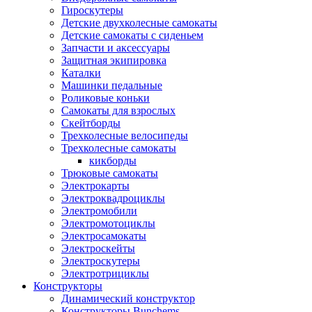
Гироскутеры
Детские двухколесные самокаты
Детские самокаты с сиденьем
Запчасти и аксессуары
Защитная экипировка
Каталки
Машинки педальные
Роликовые коньки
Самокаты для взрослых
Скейтборды
Трехколесные велосипеды
Трехколесные самокаты
кикборды
Трюковые самокаты
Электрокарты
Электроквадроциклы
Электромобили
Электромотоциклы
Электросамокаты
Электроскейты
Электроскутеры
Электротрициклы
Конструкторы
Динамический конструктор
Конструкторы Bunchems