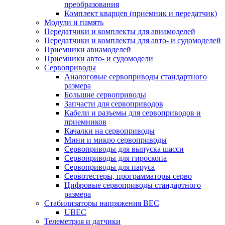
преобразования
Комплект кварцев (приемник и передатчик)
Модули и память
Передатчики и комплекты для авиамоделей
Передатчики и комплекты для авто- и судомоделей
Приемники авиамоделей
Приемники авто- и судомодели
Сервоприводы
Аналоговые сервоприводы стандартного
размера
Большие сервоприводы
Запчасти для сервоприводов
Кабели и разъемы для сервоприводов и
приемников
Качалки на сервоприводы
Мини и микро сервоприводы
Сервоприводы для выпуска шасси
Сервоприводы для гироскопа
Сервоприводы для паруса
Сервотестеры, программаторы серво
Цифровые сервоприводы стандартного
размера
Стабилизаторы напряжения BEC
UBEC
Телеметрия и датчики