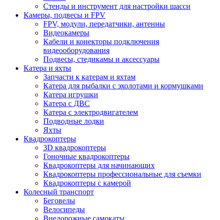
Стенды и инструмент для настройки шасси
Камеры, подвесы и FPV
FPV, модули, передатчики, антенны
Видеокамеры
Кабели и конекторы подключения
видеооборудования
Подвесы, стедикамы и аксессуары
Катера и яхты
Запчасти к катерам и яхтам
Катера для рыбалки с эхолотами и кормушками
Катера игрушки
Катера с ДВС
Катера с электродвигателем
Подводные лодки
Яхты
Квадрокоптеры
3D квадрокоптеры
Гоночные квадрокоптеры
Квадрокоптеры для начинающих
Квадрокоптеры профессиональные для съемки
Квадрокоптеры с камерой
Колесный транспорт
Беговелы
Велосипеды
Внедорожные самокаты