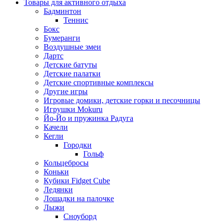
Товары для активного отдыха
Бадминтон
Теннис
Бокс
Бумеранги
Воздушные змеи
Дартс
Детские батуты
Детские палатки
Детские спортивные комплексы
Другие игры
Игровые домики, детские горки и песочницы
Игрушки Mokuru
Йо-Йо и пружинка Радуга
Качели
Кегли
Городки
Гольф
Кольцебросы
Коньки
Кубики Fidget Cube
Ледянки
Лошадки на палочке
Лыжи
Сноуборд