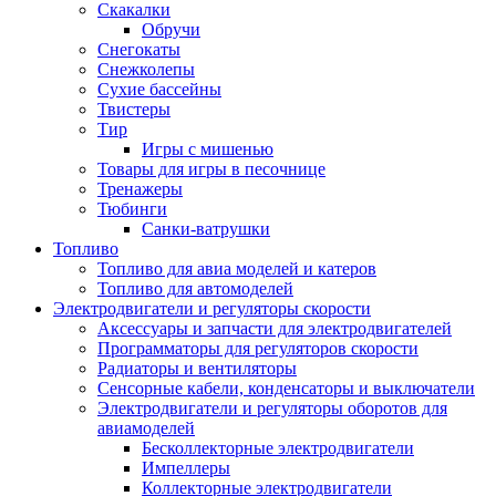
Скакалки
Обручи
Снегокаты
Снежколепы
Сухие бассейны
Твистеры
Тир
Игры с мишенью
Товары для игры в песочнице
Тренажеры
Тюбинги
Санки-ватрушки
Топливо
Топливо для авиа моделей и катеров
Топливо для автомоделей
Электродвигатели и регуляторы скорости
Аксессуары и запчасти для электродвигателей
Программаторы для регуляторов скорости
Радиаторы и вентиляторы
Сенсорные кабели, конденсаторы и выключатели
Электродвигатели и регуляторы оборотов для
авиамоделей
Бесколлекторные электродвигатели
Импеллеры
Коллекторные электродвигатели