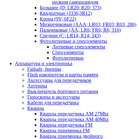
низким саморазрядом
Большие (D; LR20; R20; 373)
Квадратные (3336;3R12)
Крона (9V; 6F22)
Мизинчиковые (AAA; LR03; FR03; R03; 286)
Пальчиковые (AA; LR6; FR6; R6; 316)
Средние (C; LR14; R14; 343)
Фотолитиевые и спецэлементы
Литиевые спецэлементы
Спецэлементы
Фотолитиевые
Аппаратура и электроника
Failsafe, биперы
Flash накопители и карты памяти
Аксессуары для передатчиков
Антенны
Выключатель бортового питания
Гироскопы и аксессуары
Кабели для передатчика
Кварцы
Кварцы передатчика AM 27Mhz
Кварцы передатчика AM 40Mhz
Кварцы передатчика FM
Кварцы приемника FM
Кварцы приемника двойного