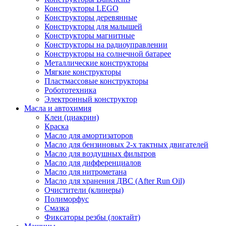
Конструкторы LEGO
Конструкторы деревянные
Конструкторы для малышей
Конструкторы магнитные
Конструкторы на радиоуправлении
Конструкторы на солнечной батарее
Металлические конструкторы
Мягкие конструкторы
Пластмассовые конструкторы
Робототехника
Электронный конструктор
Масла и автохимия
Клеи (циакрин)
Краска
Масло для амортизаторов
Масло для бензиновых 2-х тактных двигателей
Масло для воздушных фильтров
Масло для дифференциалов
Масло для нитрометана
Масло для хранения ДВС (After Run Oil)
Очистители (клинеры)
Полиморфус
Смазка
Фиксаторы резбы (локтайт)