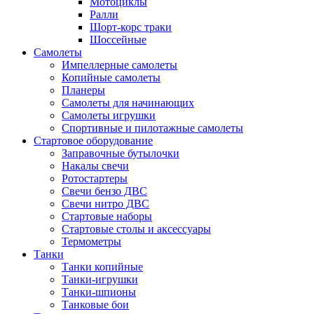
Мотоциклы
Ралли
Шорт-корс траки
Шоссейные
Самолеты
Импеллерные самолеты
Копийные самолеты
Планеры
Самолеты для начинающих
Самолеты игрушки
Спортивные и пилотажные самолеты
Стартовое оборудование
Заправочные бутылочки
Накалы свечи
Ротостартеры
Свечи бензо ДВС
Свечи нитро ДВС
Стартовые наборы
Стартовые столы и аксессуары
Термометры
Танки
Танки копийные
Танки-игрушки
Танки-шпионы
Танковые бои