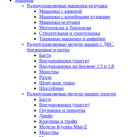
Машины
Радиоуправляемые машинки-игрушки
Машинки с камерой
Машинки с копийными кузовами
Машинки-игрушки
Мотоциклы и Трициклы
Строительная и спецтехника
Трюковые машинки и амфибии
Радиоуправляемые модели машин с ДВС,
бензиновые и нитро
Багги
Внедорожники (трагги)
Внедорожники на бензине 1:5 и 1:8
Монстры
Ралли
Шорт-корс траки
Шоссейные
Радиоуправляемые модели машин электро
Багги
Внедорожники (трагги)
Грузовики и прицепы
Дрифт
Краулеры и трофи
Модели Kyosho Mini-Z
Монстры