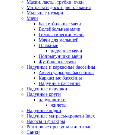
Маски, ласты, трубки, очки
Матрасы и доски для плавания
Мыльные пузыри
Мячи
Баскетбольные мячи
Волейбольные мячи
Гимнастические мячи
Мячи для малышей
Пляжные
надувные мячи
Попрыгунчики-мячи
Футбольные мячи
Надувные и каркасные бассейны
Аксессуары для бассейнов
Каркасные бассейны
Надувные бассейны
Надувные игрушки
Надувные круги
нарукавники
жилеты
Надувные лодки
Надувные матрасы-кровати Intex
Насосы и фильтры
Резиновые прыгуны животные
Санки