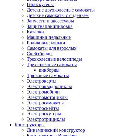
Гироскутеры
Детские двухколесные самокаты
Детские самокаты с сиденьем
Запчасти и аксессуары
Защитная экипировка
Каталки
Машинки педальные
Роликовые коньки
Самокаты для взрослых
Скейтборды
Трехколесные велосипеды
Трехколесные самокаты
кикборды
Трюковые самокаты
Электрокарты
Электроквадроциклы
Электромобили
Электромотоциклы
Электросамокаты
Электроскейты
Электроскутеры
Электротрициклы
Конструкторы
Динамический конструктор
Конструкторы Bunchems