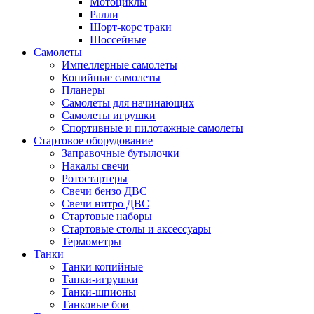
Мотоциклы
Ралли
Шорт-корс траки
Шоссейные
Самолеты
Импеллерные самолеты
Копийные самолеты
Планеры
Самолеты для начинающих
Самолеты игрушки
Спортивные и пилотажные самолеты
Стартовое оборудование
Заправочные бутылочки
Накалы свечи
Ротостартеры
Свечи бензо ДВС
Свечи нитро ДВС
Стартовые наборы
Стартовые столы и аксессуары
Термометры
Танки
Танки копийные
Танки-игрушки
Танки-шпионы
Танковые бои