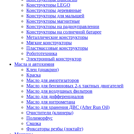
Конструкторы LEGO
Конструкторы деревянные
Конструкторы для малышей
Конструкторы магнитные
Конструкторы на радиоуправлении
Конструкторы на солнечной батарее
Металлические конструкторы
Мягкие конструкторы
Пластмассовые конструкторы
Робототехника
Электронный конструктор
Масла и автохимия
Клеи (циакрин)
Краска
Масло для амортизаторов
Масло для бензиновых 2-х тактных двигателей
Масло для воздушных фильтров
Масло для дифференциалов
Масло для нитрометана
Масло для хранения ДВС (After Run Oil)
Очистители (клинеры)
Полиморфус
Смазка
Фиксаторы резбы (локтайт)