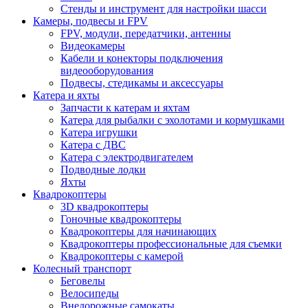
Стенды и инструмент для настройки шасси
Камеры, подвесы и FPV
FPV, модули, передатчики, антенны
Видеокамеры
Кабели и конекторы подключения
видеооборудования
Подвесы, стедикамы и аксессуары
Катера и яхты
Запчасти к катерам и яхтам
Катера для рыбалки с эхолотами и кормушками
Катера игрушки
Катера с ДВС
Катера с электродвигателем
Подводные лодки
Яхты
Квадрокоптеры
3D квадрокоптеры
Гоночные квадрокоптеры
Квадрокоптеры для начинающих
Квадрокоптеры профессиональные для съемки
Квадрокоптеры с камерой
Колесный транспорт
Беговелы
Велосипеды
Внедорожные самокаты