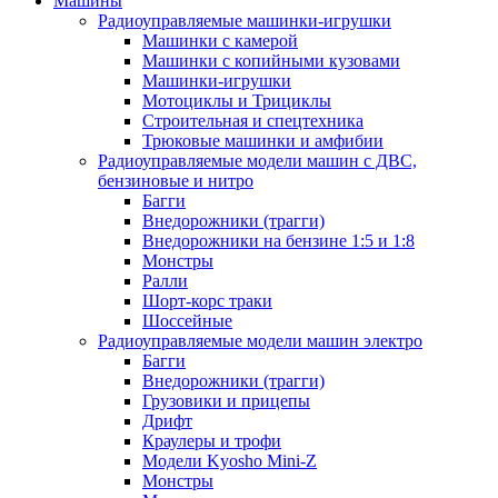
Машины
Радиоуправляемые машинки-игрушки
Машинки с камерой
Машинки с копийными кузовами
Машинки-игрушки
Мотоциклы и Трициклы
Строительная и спецтехника
Трюковые машинки и амфибии
Радиоуправляемые модели машин с ДВС,
бензиновые и нитро
Багги
Внедорожники (трагги)
Внедорожники на бензине 1:5 и 1:8
Монстры
Ралли
Шорт-корс траки
Шоссейные
Радиоуправляемые модели машин электро
Багги
Внедорожники (трагги)
Грузовики и прицепы
Дрифт
Краулеры и трофи
Модели Kyosho Mini-Z
Монстры