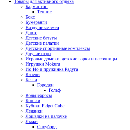
Товары для активного отдыха
Бадминтон
Теннис
Бокс
Бумеранги
Воздушные змеи
Дартс
Детские батуты
Детские палатки
Детские спортивные комплексы
Другие игры
Игровые домики, детские горки и песочницы
Игрушки Mokuru
Йо-Йо и пружинка Радуга
Качели
Кегли
Городки
Гольф
Кольцебросы
Коньки
Кубики Fidget Cube
Ледянки
Лошадки на палочке
Лыжи
Сноуборд