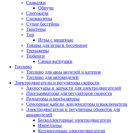
Скакалки
Обручи
Снегокаты
Снежколепы
Сухие бассейны
Твистеры
Тир
Игры с мишенью
Товары для игры в песочнице
Тренажеры
Тюбинги
Санки-ватрушки
Топливо
Топливо для авиа моделей и катеров
Топливо для автомоделей
Электродвигатели и регуляторы скорости
Аксессуары и запчасти для электродвигателей
Программаторы для регуляторов скорости
Радиаторы и вентиляторы
Сенсорные кабели, конденсаторы и выключатели
Электродвигатели и регуляторы оборотов для
авиамоделей
Бесколлекторные электродвигатели
Импеллеры
Коллекторные электродвигатели