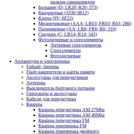
низким саморазрядом
Большие (D; LR20; R20; 373)
Квадратные (3336;3R12)
Крона (9V; 6F22)
Мизинчиковые (AAA; LR03; FR03; R03; 286)
Пальчиковые (AA; LR6; FR6; R6; 316)
Средние (C; LR14; R14; 343)
Фотолитиевые и спецэлементы
Литиевые спецэлементы
Спецэлементы
Фотолитиевые
Аппаратура и электроника
Failsafe, биперы
Flash накопители и карты памяти
Аксессуары для передатчиков
Антенны
Выключатель бортового питания
Гироскопы и аксессуары
Кабели для передатчика
Кварцы
Кварцы передатчика AM 27Mhz
Кварцы передатчика AM 40Mhz
Кварцы передатчика FM
Кварцы приемника FM
Кварцы приемника двойного