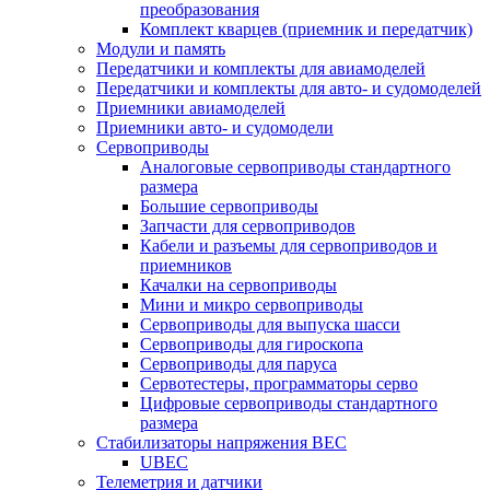
преобразования
Комплект кварцев (приемник и передатчик)
Модули и память
Передатчики и комплекты для авиамоделей
Передатчики и комплекты для авто- и судомоделей
Приемники авиамоделей
Приемники авто- и судомодели
Сервоприводы
Аналоговые сервоприводы стандартного
размера
Большие сервоприводы
Запчасти для сервоприводов
Кабели и разъемы для сервоприводов и
приемников
Качалки на сервоприводы
Мини и микро сервоприводы
Сервоприводы для выпуска шасси
Сервоприводы для гироскопа
Сервоприводы для паруса
Сервотестеры, программаторы серво
Цифровые сервоприводы стандартного
размера
Стабилизаторы напряжения BEC
UBEC
Телеметрия и датчики