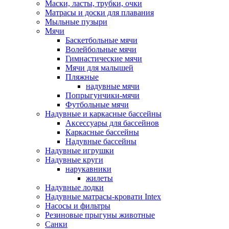
Маски, ласты, трубки, очки
Матрасы и доски для плавания
Мыльные пузыри
Мячи
Баскетбольные мячи
Волейбольные мячи
Гимнастические мячи
Мячи для малышей
Пляжные
надувные мячи
Попрыгунчики-мячи
Футбольные мячи
Надувные и каркасные бассейны
Аксессуары для бассейнов
Каркасные бассейны
Надувные бассейны
Надувные игрушки
Надувные круги
нарукавники
жилеты
Надувные лодки
Надувные матрасы-кровати Intex
Насосы и фильтры
Резиновые прыгуны животные
Санки