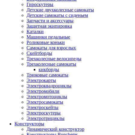
Гироскутеры
Детские двухколесные самокаты
Детские самокаты с сиденьем
Запчасти и аксессуары
Защитная экипировка
Каталки
Машинки педальные
Роликовые коньки
Самокаты для взрослых
Скейтборды
Трехколесные велосипеды
Трехколесные самокаты
кикборды
Трюковые самокаты
Электрокарты
Электроквадроциклы
Электромобили
Электромотоциклы
Электросамокаты
Электроскейты
Электроскутеры
Электротрициклы
Конструкторы
Динамический конструктор
Конструкторы Bunchems