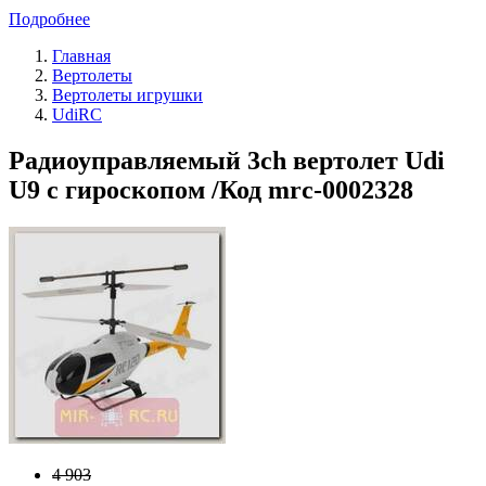
Подробнее
Главная
Вертолеты
Вертолеты игрушки
UdiRC
Радиоуправляемый 3ch вертолет Udi
U9 с гироскопом /Код mrc-0002328
4 903