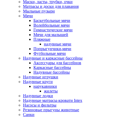
Маски, ласты, трубки, очки
Матрасы и доски для плавания
Мыльные пузыри
Мячи
Баскетбольные мячи
Волейбольные мячи
Гимнастические мячи
Мячи для малышей
Пляжные
надувные мячи
Попрыгунчики-мячи
Футбольные мячи
Надувные и каркасные бассейны
Аксессуары для бассейнов
Каркасные бассейны
Надувные бассейны
Надувные игрушки
Надувные круги
нарукавники
жилеты
Надувные лодки
Надувные матрасы-кровати Intex
Насосы и фильтры
Резиновые прыгуны животные
Санки