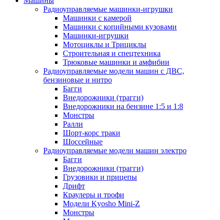
Машины
Радиоуправляемые машинки-игрушки
Машинки с камерой
Машинки с копийными кузовами
Машинки-игрушки
Мотоциклы и Трициклы
Строительная и спецтехника
Трюковые машинки и амфибии
Радиоуправляемые модели машин с ДВС,
бензиновые и нитро
Багги
Внедорожники (трагги)
Внедорожники на бензине 1:5 и 1:8
Монстры
Ралли
Шорт-корс траки
Шоссейные
Радиоуправляемые модели машин электро
Багги
Внедорожники (трагги)
Грузовики и прицепы
Дрифт
Краулеры и трофи
Модели Kyosho Mini-Z
Монстры