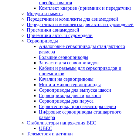
преобразования
Комплект кварцев (приемник и передатчик)
Модули и память
Передатчики и комплекты для авиамоделей
Передатчики и комплекты для авто- и судомоделей
Приемники авиамоделей
Приемники авто- и судомодели
Сервоприводы
Аналоговые сервоприводы стандартного
размера
Большие сервоприводы
Запчасти для сервоприводов
Кабели и разъемы для сервоприводов и
приемников
Качалки на сервоприводы
Мини и микро сервоприводы
Сервоприводы для выпуска шасси
Сервоприводы для гироскопа
Сервоприводы для паруса
Сервотестеры, программаторы серво
Цифровые сервоприводы стандартного
размера
Стабилизаторы напряжения BEC
UBEC
Телеметрия и датчики