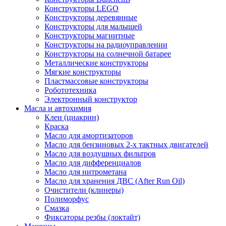
Конструкторы LEGO
Конструкторы деревянные
Конструкторы для малышей
Конструкторы магнитные
Конструкторы на радиоуправлении
Конструкторы на солнечной батарее
Металлические конструкторы
Мягкие конструкторы
Пластмассовые конструкторы
Робототехника
Электронный конструктор
Масла и автохимия
Клеи (циакрин)
Краска
Масло для амортизаторов
Масло для бензиновых 2-х тактных двигателей
Масло для воздушных фильтров
Масло для дифференциалов
Масло для нитрометана
Масло для хранения ДВС (After Run Oil)
Очистители (клинеры)
Полиморфус
Смазка
Фиксаторы резбы (локтайт)