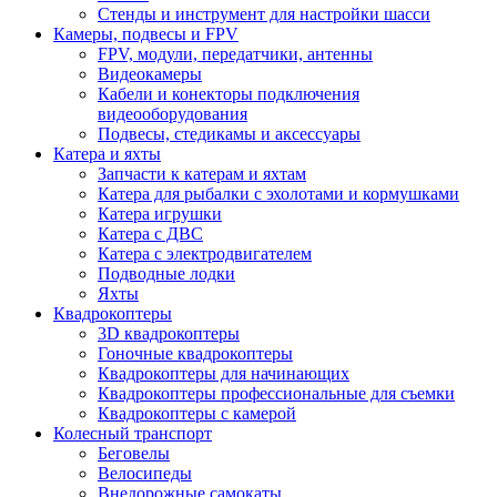
Стенды и инструмент для настройки шасси
Камеры, подвесы и FPV
FPV, модули, передатчики, антенны
Видеокамеры
Кабели и конекторы подключения
видеооборудования
Подвесы, стедикамы и аксессуары
Катера и яхты
Запчасти к катерам и яхтам
Катера для рыбалки с эхолотами и кормушками
Катера игрушки
Катера с ДВС
Катера с электродвигателем
Подводные лодки
Яхты
Квадрокоптеры
3D квадрокоптеры
Гоночные квадрокоптеры
Квадрокоптеры для начинающих
Квадрокоптеры профессиональные для съемки
Квадрокоптеры с камерой
Колесный транспорт
Беговелы
Велосипеды
Внедорожные самокаты