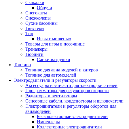
Скакалки
Обручи
Снегокаты
Снежколепы
Сухие бассейны
Твистеры
Тир
Игры с мишенью
Товары для игры в песочнице
Тренажеры
Тюбинги
Санки-ватрушки
Топливо
Топливо для авиа моделей и катеров
Топливо для автомоделей
Электродвигатели и регуляторы скорости
Аксессуары и запчасти для электродвигателей
Программаторы для регуляторов скорости
Радиаторы и вентиляторы
Сенсорные кабели, конденсаторы и выключатели
Электродвигатели и регуляторы оборотов для
авиамоделей
Бесколлекторные электродвигатели
Импеллеры
Коллекторные электродвигатели