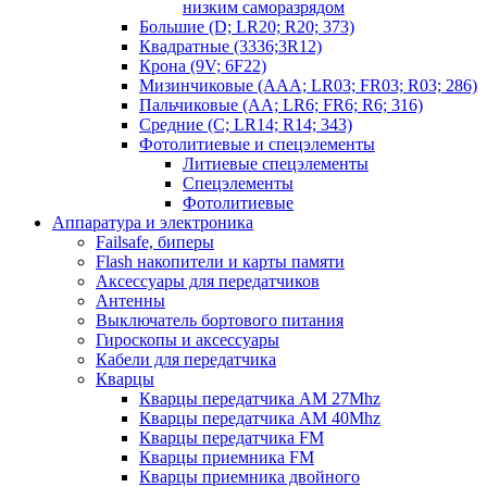
низким саморазрядом
Большие (D; LR20; R20; 373)
Квадратные (3336;3R12)
Крона (9V; 6F22)
Мизинчиковые (AAA; LR03; FR03; R03; 286)
Пальчиковые (AA; LR6; FR6; R6; 316)
Средние (C; LR14; R14; 343)
Фотолитиевые и спецэлементы
Литиевые спецэлементы
Спецэлементы
Фотолитиевые
Аппаратура и электроника
Failsafe, биперы
Flash накопители и карты памяти
Аксессуары для передатчиков
Антенны
Выключатель бортового питания
Гироскопы и аксессуары
Кабели для передатчика
Кварцы
Кварцы передатчика AM 27Mhz
Кварцы передатчика AM 40Mhz
Кварцы передатчика FM
Кварцы приемника FM
Кварцы приемника двойного