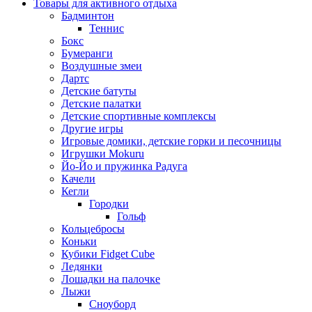
Товары для активного отдыха
Бадминтон
Теннис
Бокс
Бумеранги
Воздушные змеи
Дартс
Детские батуты
Детские палатки
Детские спортивные комплексы
Другие игры
Игровые домики, детские горки и песочницы
Игрушки Mokuru
Йо-Йо и пружинка Радуга
Качели
Кегли
Городки
Гольф
Кольцебросы
Коньки
Кубики Fidget Cube
Ледянки
Лошадки на палочке
Лыжи
Сноуборд