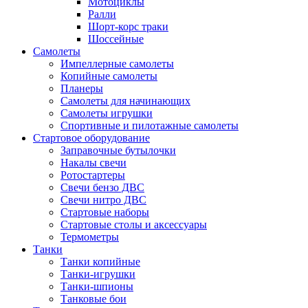
Мотоциклы
Ралли
Шорт-корс траки
Шоссейные
Самолеты
Импеллерные самолеты
Копийные самолеты
Планеры
Самолеты для начинающих
Самолеты игрушки
Спортивные и пилотажные самолеты
Стартовое оборудование
Заправочные бутылочки
Накалы свечи
Ротостартеры
Свечи бензо ДВС
Свечи нитро ДВС
Стартовые наборы
Стартовые столы и аксессуары
Термометры
Танки
Танки копийные
Танки-игрушки
Танки-шпионы
Танковые бои