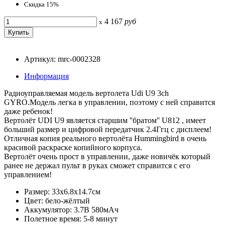
Скидка 15%
4 167
руб
x
Артикул: mrc-0002328
Информация
Радиоуправляемая модель вертолета Udi U9 3ch
GYRO.Модель легка в управлении, поэтому с ней справится
даже ребенок!
Вертолёт UDI U9 является старшим ''братом'' U812 , имеет
больший размер и цифровой передатчик 2.4Ггц с дисплеем!
Отличная копия реального вертолёта Hummingbird в очень
красивой раскраске копийного корпуса.
Вертолёт очень прост в управлении, даже новичёк который
ранее не держал пульт в руках сможет справится с его
управлением!
Размер: 33х6.8х14.7см
Цвет: бело-жёлтый
Аккумулятор: 3.7В 580мАч
Полетное время: 5-8 минут