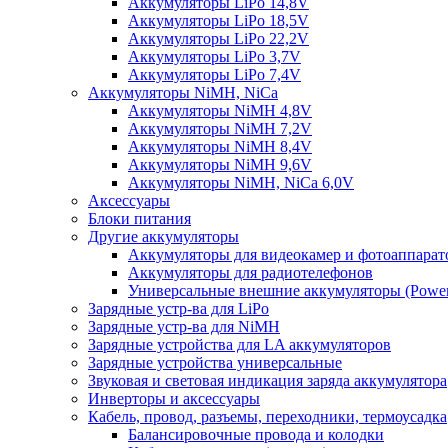
Аккумуляторы LiPo 14,8V
Аккумуляторы LiPo 18,5V
Аккумуляторы LiPo 22,2V
Аккумуляторы LiPo 3,7V
Аккумуляторы LiPo 7,4V
Аккумуляторы NiMH, NiCa
Аккумуляторы NiMH 4,8V
Аккумуляторы NiMH 7,2V
Аккумуляторы NiMH 8,4V
Аккумуляторы NiMH 9,6V
Аккумуляторы NiMH, NiCa 6,0V
Аксессуары
Блоки питания
Другие аккумуляторы
Аккумуляторы для видеокамер и фотоаппарат
Аккумуляторы для радиотелефонов
Универсальные внешние аккумуляторы (Power
Зарядные устр-ва для LiPo
Зарядные устр-ва для NiMH
Зарядные устройства для LA аккумуляторов
Зарядные устройства универсальные
Звуковая и световая индикация заряда аккумулятора
Инверторы и аксессуары
Кабель, провод, разъемы, переходники, термоусадка
Балансировочные провода и колодки