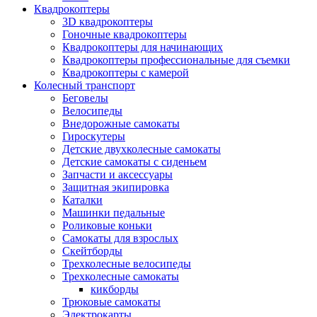
Квадрокоптеры
3D квадрокоптеры
Гоночные квадрокоптеры
Квадрокоптеры для начинающих
Квадрокоптеры профессиональные для съемки
Квадрокоптеры с камерой
Колесный транспорт
Беговелы
Велосипеды
Внедорожные самокаты
Гироскутеры
Детские двухколесные самокаты
Детские самокаты с сиденьем
Запчасти и аксессуары
Защитная экипировка
Каталки
Машинки педальные
Роликовые коньки
Самокаты для взрослых
Скейтборды
Трехколесные велосипеды
Трехколесные самокаты
кикборды
Трюковые самокаты
Электрокарты