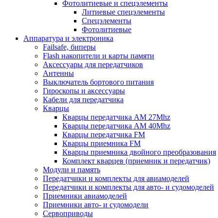
Фотолитиевые и спецэлементы
Литиевые спецэлементы
Спецэлементы
Фотолитиевые
Аппаратура и электроника
Failsafe, биперы
Flash накопители и карты памяти
Аксессуары для передатчиков
Антенны
Выключатель бортового питания
Гироскопы и аксессуары
Кабели для передатчика
Кварцы
Кварцы передатчика AM 27Mhz
Кварцы передатчика AM 40Mhz
Кварцы передатчика FM
Кварцы приемника FM
Кварцы приемника двойного преобразования
Комплект кварцев (приемник и передатчик)
Модули и память
Передатчики и комплекты для авиамоделей
Передатчики и комплекты для авто- и судомоделей
Приемники авиамоделей
Приемники авто- и судомодели
Сервоприводы