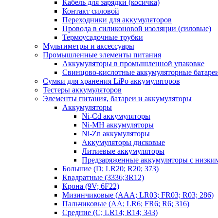
Кабель для зарядки (косичка)
Контакт силовой
Переходники для аккумуляторов
Провода в силиконовой изоляции (силовые)
Термоусадочные трубки
Мультиметры и аксессуары
Промышленные элементы питания
Аккумуляторы в промышленной упаковке
Свинцово-кислотные аккумуляторные батаре
Сумки для хранения LiPo аккумуляторов
Тестеры аккумуляторов
Элементы питания, батареи и аккумуляторы
Аккумуляторы
Ni-Cd аккумуляторы
Ni-MH аккумуляторы
Ni-Zn аккумуляторы
Аккумуляторы дисковые
Литиевые аккумуляторы
Предзаряженные аккумуляторы с низки
Большие (D; LR20; R20; 373)
Квадратные (3336;3R12)
Крона (9V; 6F22)
Мизинчиковые (AAA; LR03; FR03; R03; 286)
Пальчиковые (AA; LR6; FR6; R6; 316)
Средние (C; LR14; R14; 343)