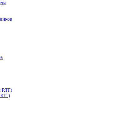
ера
мников
ра
ы RTF)
 KIT)