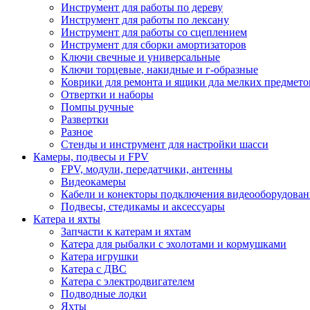
Инструмент для работы по дереву
Инструмент для работы по лексану
Инструмент для работы со сцеплением
Инструмент для сборки амортизаторов
Ключи свечные и универсальные
Ключи торцевые, накидные и г-образные
Коврики для ремонта и ящики дла мелких предмето
Отвертки и наборы
Помпы ручные
Развертки
Разное
Стенды и инструмент для настройки шасси
Камеры, подвесы и FPV
FPV, модули, передатчики, антенны
Видеокамеры
Кабели и конекторы подключения видеооборудован
Подвесы, стедикамы и аксессуары
Катера и яхты
Запчасти к катерам и яхтам
Катера для рыбалки с эхолотами и кормушками
Катера игрушки
Катера с ДВС
Катера с электродвигателем
Подводные лодки
Яхты