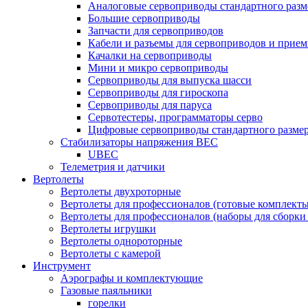
Аналоговые сервоприводы стандартного разм
Большие сервоприводы
Запчасти для сервоприводов
Кабели и разъемы для сервоприводов и прие
Качалки на сервоприводы
Мини и микро сервоприводы
Сервоприводы для выпуска шасси
Сервоприводы для гироскопа
Сервоприводы для паруса
Сервотестеры, программаторы серво
Цифровые сервоприводы стандартного разме
Стабилизаторы напряжения BEC
UBEC
Телеметрия и датчики
Вертолеты
Вертолеты двухроторные
Вертолеты для профессионалов (готовые комплект
Вертолеты для профессионалов (наборы для сборки
Вертолеты игрушки
Вертолеты однороторные
Вертолеты с камерой
Инструмент
Аэрографы и комплектующие
Газовые паяльники
горелки