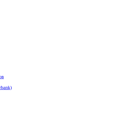
ов
bank)