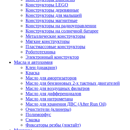
Конструкторы LEGO
Конструкторы деревянные
Конструкторы для малышей
Конструкторы магнитные
Конструкторы на радиоуправлении
Конструкторы на солнечной батарее
Металлические конструкторы
Мягкие конструкторы
Пластмассовые конструкторы
Робототехника
Электронный конструктор
Масла и автохимия
Клеи (циакрин)
Краска
Масло для амортизаторов
Масло для бензиновых 2-х тактных двигателей
Масло для воздушных фильтров
Масло для дифференциалов
Масло для нитрометана
Масло для хранения ДВС (After Run Oil)
Очистители (клинеры)
Полиморфус
Смазка
Фиксаторы резбы (локтайт)