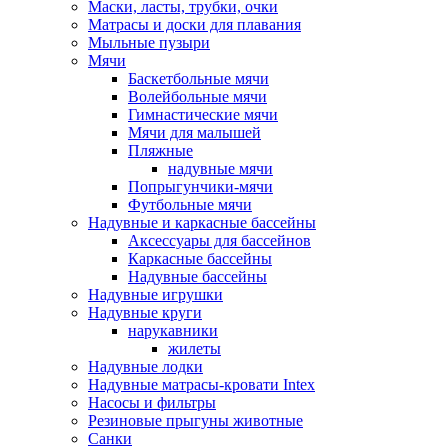
Маски, ласты, трубки, очки
Матрасы и доски для плавания
Мыльные пузыри
Мячи
Баскетбольные мячи
Волейбольные мячи
Гимнастические мячи
Мячи для малышей
Пляжные
надувные мячи
Попрыгунчики-мячи
Футбольные мячи
Надувные и каркасные бассейны
Аксессуары для бассейнов
Каркасные бассейны
Надувные бассейны
Надувные игрушки
Надувные круги
нарукавники
жилеты
Надувные лодки
Надувные матрасы-кровати Intex
Насосы и фильтры
Резиновые прыгуны животные
Санки