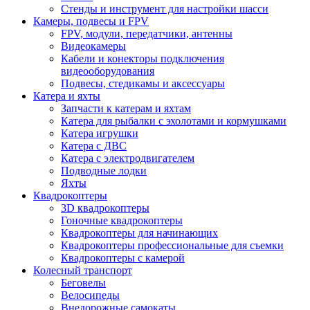
Стенды и инструмент для настройки шасси
Камеры, подвесы и FPV
FPV, модули, передатчики, антенны
Видеокамеры
Кабели и конекторы подключения
видеооборудования
Подвесы, стедикамы и аксессуары
Катера и яхты
Запчасти к катерам и яхтам
Катера для рыбалки с эхолотами и кормушками
Катера игрушки
Катера с ДВС
Катера с электродвигателем
Подводные лодки
Яхты
Квадрокоптеры
3D квадрокоптеры
Гоночные квадрокоптеры
Квадрокоптеры для начинающих
Квадрокоптеры профессиональные для съемки
Квадрокоптеры с камерой
Колесный транспорт
Беговелы
Велосипеды
Внедорожные самокаты