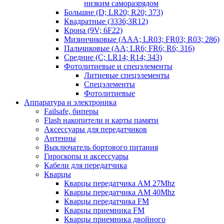
низким саморазрядом
Большие (D; LR20; R20; 373)
Квадратные (3336;3R12)
Крона (9V; 6F22)
Мизинчиковые (AAA; LR03; FR03; R03; 286)
Пальчиковые (AA; LR6; FR6; R6; 316)
Средние (C; LR14; R14; 343)
Фотолитиевые и спецэлементы
Литиевые спецэлементы
Спецэлементы
Фотолитиевые
Аппаратура и электроника
Failsafe, биперы
Flash накопители и карты памяти
Аксессуары для передатчиков
Антенны
Выключатель бортового питания
Гироскопы и аксессуары
Кабели для передатчика
Кварцы
Кварцы передатчика AM 27Mhz
Кварцы передатчика AM 40Mhz
Кварцы передатчика FM
Кварцы приемника FM
Кварцы приемника двойного