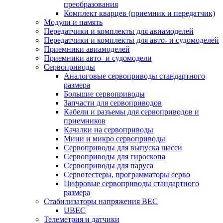
преобразования
Комплект кварцев (приемник и передатчик)
Модули и память
Передатчики и комплекты для авиамоделей
Передатчики и комплекты для авто- и судомоделей
Приемники авиамоделей
Приемники авто- и судомодели
Сервоприводы
Аналоговые сервоприводы стандартного
размера
Большие сервоприводы
Запчасти для сервоприводов
Кабели и разъемы для сервоприводов и
приемников
Качалки на сервоприводы
Мини и микро сервоприводы
Сервоприводы для выпуска шасси
Сервоприводы для гироскопа
Сервоприводы для паруса
Сервотестеры, программаторы серво
Цифровые сервоприводы стандартного
размера
Стабилизаторы напряжения BEC
UBEC
Телеметрия и датчики