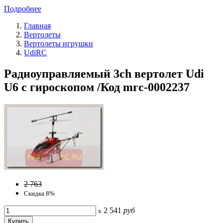
Подробнее
Главная
Вертолеты
Вертолеты игрушки
UdiRC
Радиоуправляемый 3ch вертолет Udi
U6 с гироскопом /Код mrc-0002237
2 763
Скидка 8%
2 541
руб
x