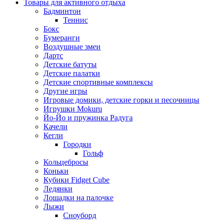
Товары для активного отдыха
Бадминтон
Теннис
Бокс
Бумеранги
Воздушные змеи
Дартс
Детские батуты
Детские палатки
Детские спортивные комплексы
Другие игры
Игровые домики, детские горки и песочницы
Игрушки Mokuru
Йо-Йо и пружинка Радуга
Качели
Кегли
Городки
Гольф
Кольцебросы
Коньки
Кубики Fidget Cube
Ледянки
Лошадки на палочке
Лыжи
Сноуборд