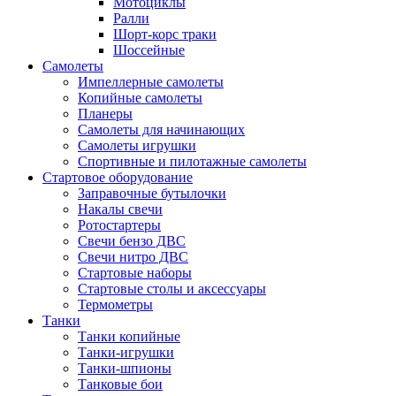
Мотоциклы
Ралли
Шорт-корс траки
Шоссейные
Самолеты
Импеллерные самолеты
Копийные самолеты
Планеры
Самолеты для начинающих
Самолеты игрушки
Спортивные и пилотажные самолеты
Стартовое оборудование
Заправочные бутылочки
Накалы свечи
Ротостартеры
Свечи бензо ДВС
Свечи нитро ДВС
Стартовые наборы
Стартовые столы и аксессуары
Термометры
Танки
Танки копийные
Танки-игрушки
Танки-шпионы
Танковые бои