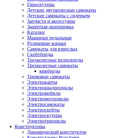
Гироскутеры
Детские двухколесные самокаты
Детские самокаты с сиденьем
Запчасти и аксессуары
Защитная экипировка
Каталки
Машинки педальные
Роликовые коньки
Самокаты для взрослых
Скейтборды
Трехколесные велосипеды
Трехколесные самокаты
кикборды
Трюковые самокаты
Электрокарты
Электроквадроциклы
Электромобили
Электромотоциклы
Электросамокаты
Электроскейты
Электроскутеры
Электротрициклы
Конструкторы
Динамический конструктор
Конструкторы Bunchems