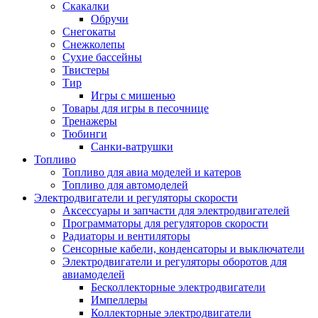
Скакалки
Обручи
Снегокаты
Снежколепы
Сухие бассейны
Твистеры
Тир
Игры с мишенью
Товары для игры в песочнице
Тренажеры
Тюбинги
Санки-ватрушки
Топливо
Топливо для авиа моделей и катеров
Топливо для автомоделей
Электродвигатели и регуляторы скорости
Аксессуары и запчасти для электродвигателей
Программаторы для регуляторов скорости
Радиаторы и вентиляторы
Сенсорные кабели, конденсаторы и выключатели
Электродвигатели и регуляторы оборотов для
авиамоделей
Бесколлекторные электродвигатели
Импеллеры
Коллекторные электродвигатели