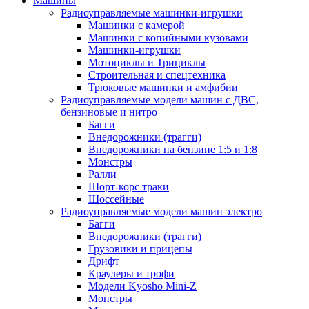
Машины
Радиоуправляемые машинки-игрушки
Машинки с камерой
Машинки с копийными кузовами
Машинки-игрушки
Мотоциклы и Трициклы
Строительная и спецтехника
Трюковые машинки и амфибии
Радиоуправляемые модели машин с ДВС,
бензиновые и нитро
Багги
Внедорожники (трагги)
Внедорожники на бензине 1:5 и 1:8
Монстры
Ралли
Шорт-корс траки
Шоссейные
Радиоуправляемые модели машин электро
Багги
Внедорожники (трагги)
Грузовики и прицепы
Дрифт
Краулеры и трофи
Модели Kyosho Mini-Z
Монстры