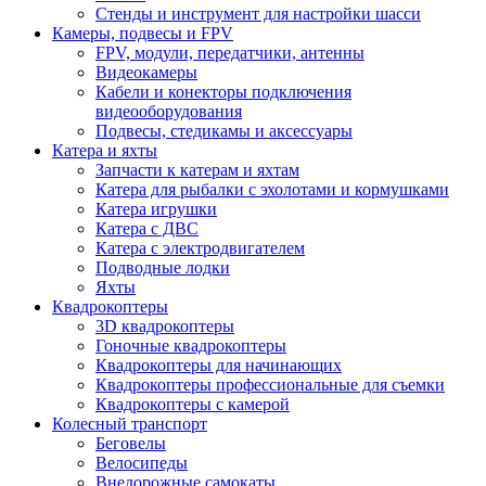
Стенды и инструмент для настройки шасси
Камеры, подвесы и FPV
FPV, модули, передатчики, антенны
Видеокамеры
Кабели и конекторы подключения
видеооборудования
Подвесы, стедикамы и аксессуары
Катера и яхты
Запчасти к катерам и яхтам
Катера для рыбалки с эхолотами и кормушками
Катера игрушки
Катера с ДВС
Катера с электродвигателем
Подводные лодки
Яхты
Квадрокоптеры
3D квадрокоптеры
Гоночные квадрокоптеры
Квадрокоптеры для начинающих
Квадрокоптеры профессиональные для съемки
Квадрокоптеры с камерой
Колесный транспорт
Беговелы
Велосипеды
Внедорожные самокаты