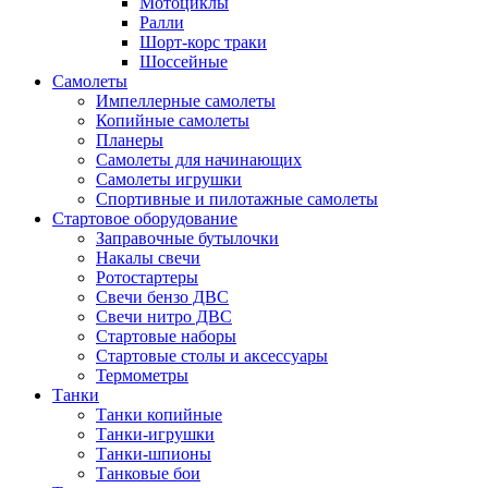
Мотоциклы
Ралли
Шорт-корс траки
Шоссейные
Самолеты
Импеллерные самолеты
Копийные самолеты
Планеры
Самолеты для начинающих
Самолеты игрушки
Спортивные и пилотажные самолеты
Стартовое оборудование
Заправочные бутылочки
Накалы свечи
Ротостартеры
Свечи бензо ДВС
Свечи нитро ДВС
Стартовые наборы
Стартовые столы и аксессуары
Термометры
Танки
Танки копийные
Танки-игрушки
Танки-шпионы
Танковые бои