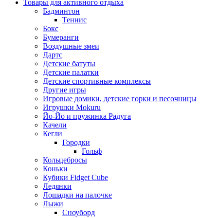
Товары для активного отдыха
Бадминтон
Теннис
Бокс
Бумеранги
Воздушные змеи
Дартс
Детские батуты
Детские палатки
Детские спортивные комплексы
Другие игры
Игровые домики, детские горки и песочницы
Игрушки Mokuru
Йо-Йо и пружинка Радуга
Качели
Кегли
Городки
Гольф
Кольцебросы
Коньки
Кубики Fidget Cube
Ледянки
Лошадки на палочке
Лыжи
Сноуборд