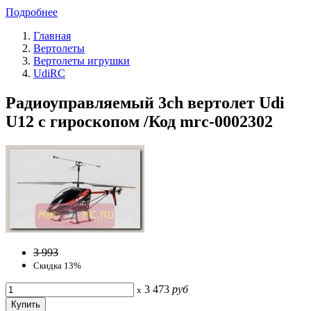
Подробнее
Главная
Вертолеты
Вертолеты игрушки
UdiRC
Радиоуправляемый 3ch вертолет Udi
U12 с гироскопом /Код mrc-0002302
3 993
Скидка 13%
3 473
руб
x