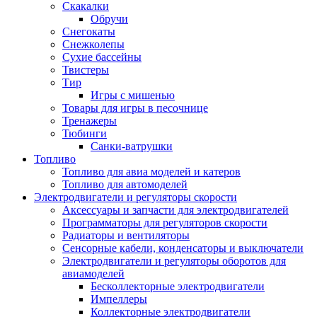
Скакалки
Обручи
Снегокаты
Снежколепы
Сухие бассейны
Твистеры
Тир
Игры с мишенью
Товары для игры в песочнице
Тренажеры
Тюбинги
Санки-ватрушки
Топливо
Топливо для авиа моделей и катеров
Топливо для автомоделей
Электродвигатели и регуляторы скорости
Аксессуары и запчасти для электродвигателей
Программаторы для регуляторов скорости
Радиаторы и вентиляторы
Сенсорные кабели, конденсаторы и выключатели
Электродвигатели и регуляторы оборотов для
авиамоделей
Бесколлекторные электродвигатели
Импеллеры
Коллекторные электродвигатели