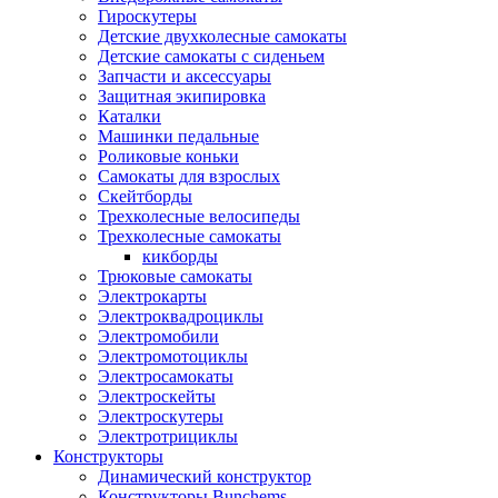
Гироскутеры
Детские двухколесные самокаты
Детские самокаты с сиденьем
Запчасти и аксессуары
Защитная экипировка
Каталки
Машинки педальные
Роликовые коньки
Самокаты для взрослых
Скейтборды
Трехколесные велосипеды
Трехколесные самокаты
кикборды
Трюковые самокаты
Электрокарты
Электроквадроциклы
Электромобили
Электромотоциклы
Электросамокаты
Электроскейты
Электроскутеры
Электротрициклы
Конструкторы
Динамический конструктор
Конструкторы Bunchems