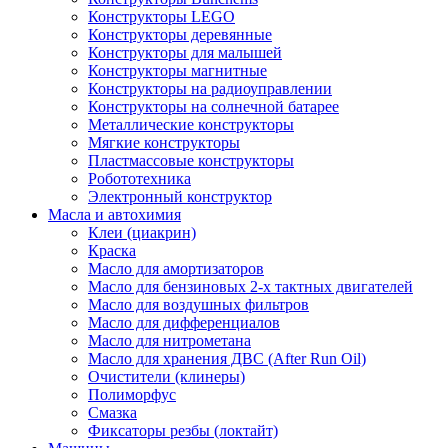
Конструкторы LEGO
Конструкторы деревянные
Конструкторы для малышей
Конструкторы магнитные
Конструкторы на радиоуправлении
Конструкторы на солнечной батарее
Металлические конструкторы
Мягкие конструкторы
Пластмассовые конструкторы
Робототехника
Электронный конструктор
Масла и автохимия
Клеи (циакрин)
Краска
Масло для амортизаторов
Масло для бензиновых 2-х тактных двигателей
Масло для воздушных фильтров
Масло для дифференциалов
Масло для нитрометана
Масло для хранения ДВС (After Run Oil)
Очистители (клинеры)
Полиморфус
Смазка
Фиксаторы резбы (локтайт)