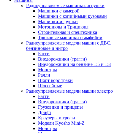
Машины
Радиоуправляемые машинки-игрушки
Машинки с камерой
Машинки с копийными кузовами
Машинки-игрушки
Мотоциклы и Трициклы
Строительная и спецтехника
Трюковые машинки и амфибии
Радиоуправляемые модели машин с ДВС,
бензиновые и нитро
Багги
Внедорожники (трагги)
Внедорожники на бензине 1:5 и 1:8
Монстры
Ралли
Шорт-корс траки
Шоссейные
Радиоуправляемые модели машин электро
Багги
Внедорожники (трагги)
Грузовики и прицепы
Дрифт
Краулеры и трофи
Модели Kyosho Mini-Z
Монстры