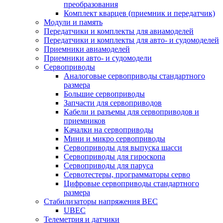
преобразования
Комплект кварцев (приемник и передатчик)
Модули и память
Передатчики и комплекты для авиамоделей
Передатчики и комплекты для авто- и судомоделей
Приемники авиамоделей
Приемники авто- и судомодели
Сервоприводы
Аналоговые сервоприводы стандартного
размера
Большие сервоприводы
Запчасти для сервоприводов
Кабели и разъемы для сервоприводов и
приемников
Качалки на сервоприводы
Мини и микро сервоприводы
Сервоприводы для выпуска шасси
Сервоприводы для гироскопа
Сервоприводы для паруса
Сервотестеры, программаторы серво
Цифровые сервоприводы стандартного
размера
Стабилизаторы напряжения BEC
UBEC
Телеметрия и датчики