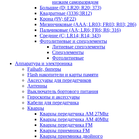
низким саморазрядом
Большие (D; LR20; R20; 373)
Квадратные (3336;3R12)
Крона (9V; 6F22)
Мизинчиковые (AAA; LR03; FR03; R03; 286)
Пальчиковые (AA; LR6; FR6; R6; 316)
Средние (C; LR14; R14; 343)
Фотолитиевые и спецэлементы
Литиевые спецэлементы
Спецэлементы
Фотолитиевые
Аппаратура и электроника
Failsafe, биперы
Flash накопители и карты памяти
Аксессуары для передатчиков
Антенны
Выключатель бортового питания
Гироскопы и аксессуары
Кабели для передатчика
Кварцы
Кварцы передатчика AM 27Mhz
Кварцы передатчика AM 40Mhz
Кварцы передатчика FM
Кварцы приемника FM
Кварцы приемника двойного