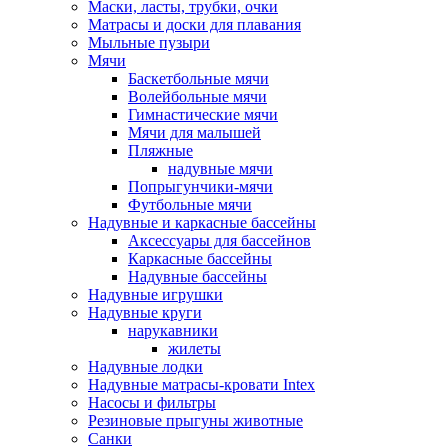
Маски, ласты, трубки, очки
Матрасы и доски для плавания
Мыльные пузыри
Мячи
Баскетбольные мячи
Волейбольные мячи
Гимнастические мячи
Мячи для малышей
Пляжные
надувные мячи
Попрыгунчики-мячи
Футбольные мячи
Надувные и каркасные бассейны
Аксессуары для бассейнов
Каркасные бассейны
Надувные бассейны
Надувные игрушки
Надувные круги
нарукавники
жилеты
Надувные лодки
Надувные матрасы-кровати Intex
Насосы и фильтры
Резиновые прыгуны животные
Санки