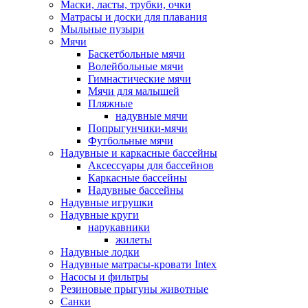
Маски, ласты, трубки, очки
Матрасы и доски для плавания
Мыльные пузыри
Мячи
Баскетбольные мячи
Волейбольные мячи
Гимнастические мячи
Мячи для малышей
Пляжные
надувные мячи
Попрыгунчики-мячи
Футбольные мячи
Надувные и каркасные бассейны
Аксессуары для бассейнов
Каркасные бассейны
Надувные бассейны
Надувные игрушки
Надувные круги
нарукавники
жилеты
Надувные лодки
Надувные матрасы-кровати Intex
Насосы и фильтры
Резиновые прыгуны животные
Санки