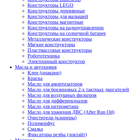
Конструкторы LEGO
Конструкторы деревянные
Конструкторы для малышей
Конструкторы магнитные
Конструкторы на радиоуправлении
Конструкторы на солнечной батарее
Металлические конструкторы
Мягкие конструкторы
Пластмассовые конструкторы
Робототехника
Электронный конструктор
Масла и автохимия
Клеи (циакрин)
Краска
Масло для амортизаторов
Масло для бензиновых 2-х тактных двигателей
Масло для воздушных фильтров
Масло для дифференциалов
Масло для нитрометана
Масло для хранения ДВС (After Run Oil)
Очистители (клинеры)
Полиморфус
Смазка
Фиксаторы резбы (локтайт)