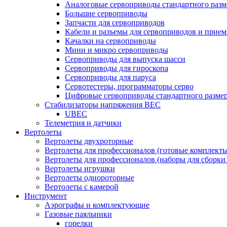
Аналоговые сервоприводы стандартного разм
Большие сервоприводы
Запчасти для сервоприводов
Кабели и разъемы для сервоприводов и прие
Качалки на сервоприводы
Мини и микро сервоприводы
Сервоприводы для выпуска шасси
Сервоприводы для гироскопа
Сервоприводы для паруса
Сервотестеры, программаторы серво
Цифровые сервоприводы стандартного разме
Стабилизаторы напряжения BEC
UBEC
Телеметрия и датчики
Вертолеты
Вертолеты двухроторные
Вертолеты для профессионалов (готовые комплект
Вертолеты для профессионалов (наборы для сборки
Вертолеты игрушки
Вертолеты однороторные
Вертолеты с камерой
Инструмент
Аэрографы и комплектующие
Газовые паяльники
горелки