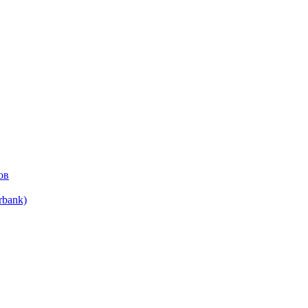
ов
bank)