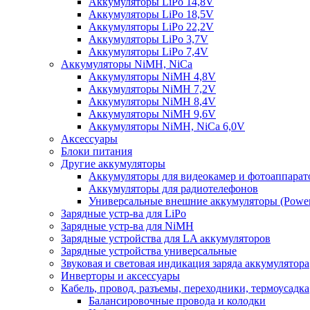
Аккумуляторы LiPo 14,8V
Аккумуляторы LiPo 18,5V
Аккумуляторы LiPo 22,2V
Аккумуляторы LiPo 3,7V
Аккумуляторы LiPo 7,4V
Аккумуляторы NiMH, NiCa
Аккумуляторы NiMH 4,8V
Аккумуляторы NiMH 7,2V
Аккумуляторы NiMH 8,4V
Аккумуляторы NiMH 9,6V
Аккумуляторы NiMH, NiCa 6,0V
Аксессуары
Блоки питания
Другие аккумуляторы
Аккумуляторы для видеокамер и фотоаппарат
Аккумуляторы для радиотелефонов
Универсальные внешние аккумуляторы (Power
Зарядные устр-ва для LiPo
Зарядные устр-ва для NiMH
Зарядные устройства для LA аккумуляторов
Зарядные устройства универсальные
Звуковая и световая индикация заряда аккумулятора
Инверторы и аксессуары
Кабель, провод, разъемы, переходники, термоусадка
Балансировочные провода и колодки