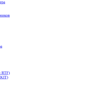
ера
мников
ра
ы RTF)
 KIT)