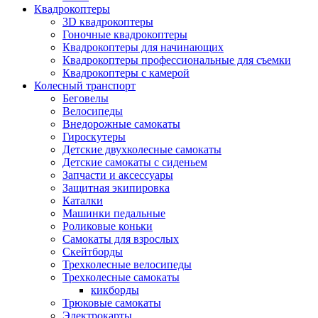
Квадрокоптеры
3D квадрокоптеры
Гоночные квадрокоптеры
Квадрокоптеры для начинающих
Квадрокоптеры профессиональные для съемки
Квадрокоптеры с камерой
Колесный транспорт
Беговелы
Велосипеды
Внедорожные самокаты
Гироскутеры
Детские двухколесные самокаты
Детские самокаты с сиденьем
Запчасти и аксессуары
Защитная экипировка
Каталки
Машинки педальные
Роликовые коньки
Самокаты для взрослых
Скейтборды
Трехколесные велосипеды
Трехколесные самокаты
кикборды
Трюковые самокаты
Электрокарты