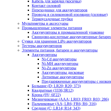
Кабель для зарядки (косичка)
Контакт силовой
Переходники для аккумуляторов
Провода в силиконовой изоляции (силовые)
Термоусадочные трубки
Мультиметры и аксессуары
Промышленные элементы питания
Аккумуляторы в промышленной упаковке
Свинцово-кислотные аккумуляторные батаре
Сумки для хранения LiPo аккумуляторов
Тестеры аккумуляторов
Элементы питания, батареи и аккумуляторы
Аккумуляторы
Ni-Cd аккумуляторы
Ni-MH аккумуляторы
Ni-Zn аккумуляторы
Аккумуляторы дисковые
Литиевые аккумуляторы
Предзаряженные аккумуляторы с низки
Большие (D; LR20; R20; 373)
Квадратные (3336;3R12)
Крона (9V; 6F22)
Мизинчиковые (AAA; LR03; FR03; R03; 286)
Пальчиковые (AA; LR6; FR6; R6; 316)
Средние (C; LR14; R14; 343)