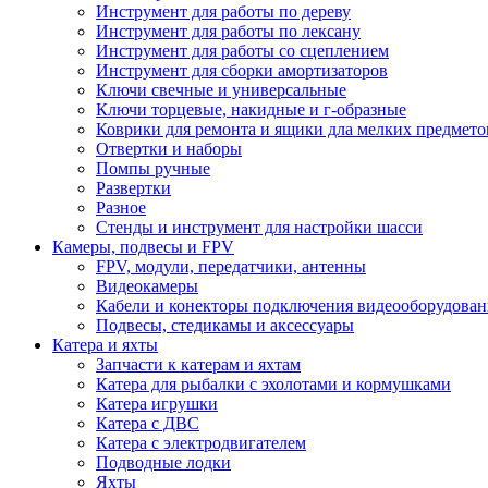
Инструмент для работы по дереву
Инструмент для работы по лексану
Инструмент для работы со сцеплением
Инструмент для сборки амортизаторов
Ключи свечные и универсальные
Ключи торцевые, накидные и г-образные
Коврики для ремонта и ящики дла мелких предмето
Отвертки и наборы
Помпы ручные
Развертки
Разное
Стенды и инструмент для настройки шасси
Камеры, подвесы и FPV
FPV, модули, передатчики, антенны
Видеокамеры
Кабели и конекторы подключения видеооборудован
Подвесы, стедикамы и аксессуары
Катера и яхты
Запчасти к катерам и яхтам
Катера для рыбалки с эхолотами и кормушками
Катера игрушки
Катера с ДВС
Катера с электродвигателем
Подводные лодки
Яхты