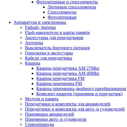
Фотолитиевые и спецэлементы
Литиевые спецэлементы
Спецэлементы
Фотолитиевые
Аппаратура и электроника
Failsafe, биперы
Flash накопители и карты памяти
Аксессуары для передатчиков
Антенны
Выключатель бортового питания
Гироскопы и аксессуары
Кабели для передатчика
Кварцы
Кварцы передатчика AM 27Mhz
Кварцы передатчика AM 40Mhz
Кварцы передатчика FM
Кварцы приемника FM
Кварцы приемника двойного преобразования
Комплект кварцев (приемник и передатчик)
Модули и память
Передатчики и комплекты для авиамоделей
Передатчики и комплекты для авто- и судомоделей
Приемники авиамоделей
Приемники авто- и судомодели
Сервоприводы