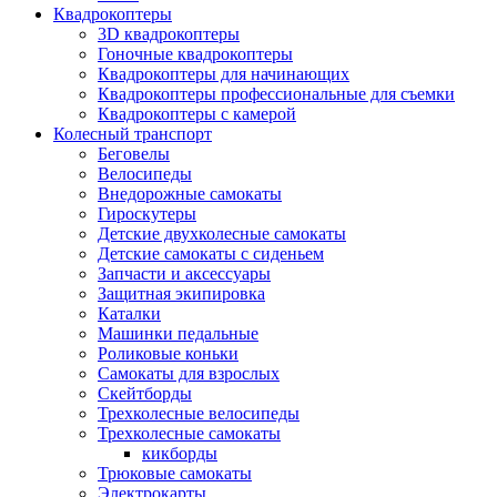
Квадрокоптеры
3D квадрокоптеры
Гоночные квадрокоптеры
Квадрокоптеры для начинающих
Квадрокоптеры профессиональные для съемки
Квадрокоптеры с камерой
Колесный транспорт
Беговелы
Велосипеды
Внедорожные самокаты
Гироскутеры
Детские двухколесные самокаты
Детские самокаты с сиденьем
Запчасти и аксессуары
Защитная экипировка
Каталки
Машинки педальные
Роликовые коньки
Самокаты для взрослых
Скейтборды
Трехколесные велосипеды
Трехколесные самокаты
кикборды
Трюковые самокаты
Электрокарты