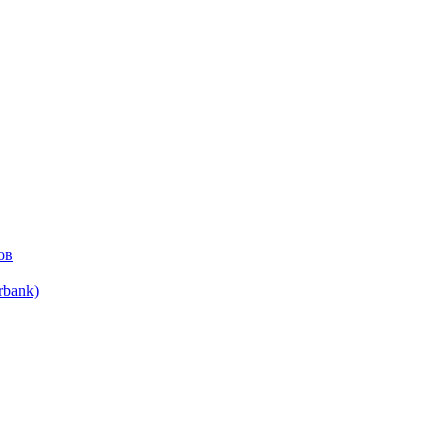
ов
bank)