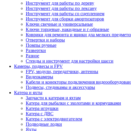
Инструмент для работы по дереву
Инструмент для работы по лексану
Инструмент для работы со сцеплением
Инструмент для сборки амортизаторов
Ключи свечные и универсальные
Ключи торцевые, накидные и г-образные
Коврики для ремонта и ящики дла мелких предмето
Отвертки и наборы
Помпы ручные
Развертки
Разное
Стенды и инструмент для настройки шасси
Камеры, подвесы и FPV
FPV, модули, передатчики, антенны
Видеокамеры
Кабели и конекторы подключения видеооборудован
Подвесы, стедикамы и аксессуары
Катера и яхты
Запчасти к катерам и яхтам
Катера для рыбалки с эхолотами и кормушками
Катера игрушки
Катера с ДВС
Катера с электродвигателем
Подводные лодки
Яхты