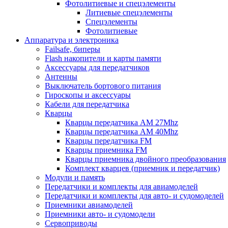
Фотолитиевые и спецэлементы
Литиевые спецэлементы
Спецэлементы
Фотолитиевые
Аппаратура и электроника
Failsafe, биперы
Flash накопители и карты памяти
Аксессуары для передатчиков
Антенны
Выключатель бортового питания
Гироскопы и аксессуары
Кабели для передатчика
Кварцы
Кварцы передатчика AM 27Mhz
Кварцы передатчика AM 40Mhz
Кварцы передатчика FM
Кварцы приемника FM
Кварцы приемника двойного преобразования
Комплект кварцев (приемник и передатчик)
Модули и память
Передатчики и комплекты для авиамоделей
Передатчики и комплекты для авто- и судомоделей
Приемники авиамоделей
Приемники авто- и судомодели
Сервоприводы