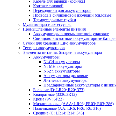
Кабель для зарядки (косичка)
Контакт силовой
Переходники для аккумуляторов
Провода в силиконовой изоляции (силовые)
Термоусадочные трубки
Мультиметры и аксессуары
Промышленные элементы питания
Аккумуляторы в промышленной упаковке
Свинцово-кислотные аккумуляторные батаре
Сумки для хранения LiPo аккумуляторов
Тестеры аккумуляторов
Элементы питания, батареи и аккумуляторы
Аккумуляторы
Ni-Cd аккумуляторы
Ni-MH аккумуляторы
Ni-Zn аккумуляторы
Аккумуляторы дисковые
Литиевые аккумуляторы
Предзаряженные аккумуляторы с низки
Большие (D; LR20; R20; 373)
Квадратные (3336;3R12)
Крона (9V; 6F22)
Мизинчиковые (AAA; LR03; FR03; R03; 286)
Пальчиковые (AA; LR6; FR6; R6; 316)
Средние (C; LR14; R14; 343)