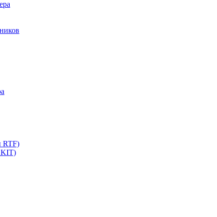
ера
мников
ра
ы RTF)
 KIT)