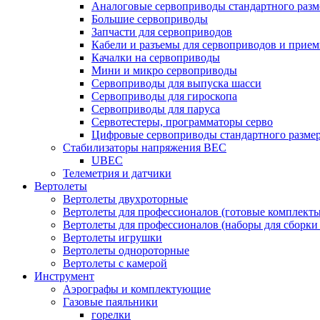
Аналоговые сервоприводы стандартного разм
Большие сервоприводы
Запчасти для сервоприводов
Кабели и разъемы для сервоприводов и прие
Качалки на сервоприводы
Мини и микро сервоприводы
Сервоприводы для выпуска шасси
Сервоприводы для гироскопа
Сервоприводы для паруса
Сервотестеры, программаторы серво
Цифровые сервоприводы стандартного разме
Стабилизаторы напряжения BEC
UBEC
Телеметрия и датчики
Вертолеты
Вертолеты двухроторные
Вертолеты для профессионалов (готовые комплект
Вертолеты для профессионалов (наборы для сборки
Вертолеты игрушки
Вертолеты однороторные
Вертолеты с камерой
Инструмент
Аэрографы и комплектующие
Газовые паяльники
горелки