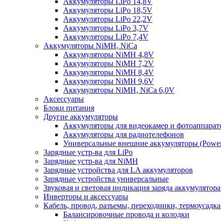
Аккумуляторы LiPo 14,8V
Аккумуляторы LiPo 18,5V
Аккумуляторы LiPo 22,2V
Аккумуляторы LiPo 3,7V
Аккумуляторы LiPo 7,4V
Аккумуляторы NiMH, NiCa
Аккумуляторы NiMH 4,8V
Аккумуляторы NiMH 7,2V
Аккумуляторы NiMH 8,4V
Аккумуляторы NiMH 9,6V
Аккумуляторы NiMH, NiCa 6,0V
Аксессуары
Блоки питания
Другие аккумуляторы
Аккумуляторы для видеокамер и фотоаппарат
Аккумуляторы для радиотелефонов
Универсальные внешние аккумуляторы (Power
Зарядные устр-ва для LiPo
Зарядные устр-ва для NiMH
Зарядные устройства для LA аккумуляторов
Зарядные устройства универсальные
Звуковая и световая индикация заряда аккумулятора
Инверторы и аксессуары
Кабель, провод, разъемы, переходники, термоусадка
Балансировочные провода и колодки