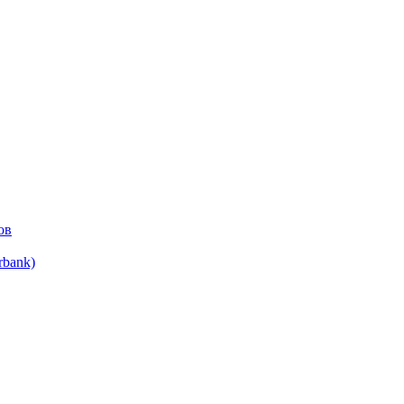
ов
bank)