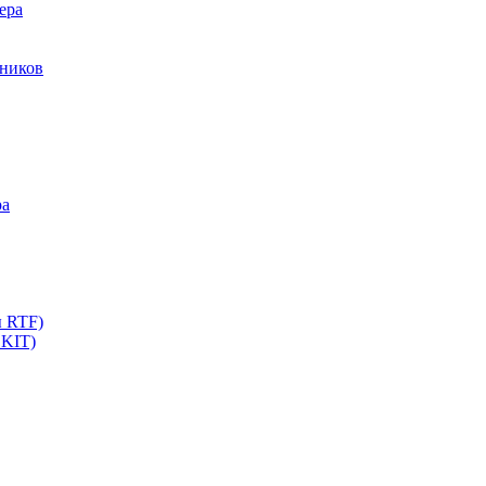
ера
мников
ра
ы RTF)
 KIT)