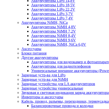
Аккумуляторы LiPo 14,8V
Аккумуляторы LiPo 18,5V
Аккумуляторы LiPo 22,2V
Аккумуляторы LiPo 3,7V
Аккумуляторы LiPo 7,4V
Аккумуляторы NiMH, NiCa
Аккумуляторы NiMH 4,8V
Аккумуляторы NiMH 7,2V
Аккумуляторы NiMH 8,4V
Аккумуляторы NiMH 9,6V
Аккумуляторы NiMH, NiCa 6,0V
Аксессуары
Блоки питания
Другие аккумуляторы
Аккумуляторы для видеокамер и фотоаппарат
Аккумуляторы для радиотелефонов
Универсальные внешние аккумуляторы (Power
Зарядные устр-ва для LiPo
Зарядные устр-ва для NiMH
Зарядные устройства для LA аккумуляторов
Зарядные устройства универсальные
Звуковая и световая индикация заряда аккумулятора
Инверторы и аксессуары
Кабель, провод, разъемы, переходники, термоусадка
Балансировочные провода и колодки