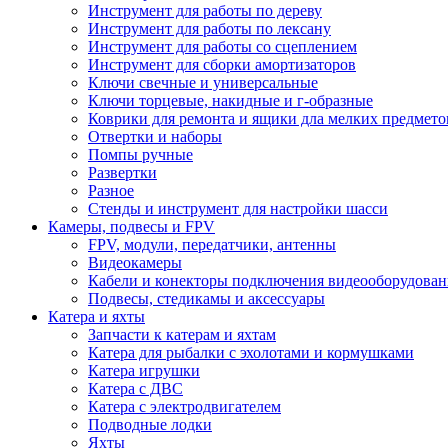
Инструмент для работы по дереву
Инструмент для работы по лексану
Инструмент для работы со сцеплением
Инструмент для сборки амортизаторов
Ключи свечные и универсальные
Ключи торцевые, накидные и г-образные
Коврики для ремонта и ящики дла мелких предмето
Отвертки и наборы
Помпы ручные
Развертки
Разное
Стенды и инструмент для настройки шасси
Камеры, подвесы и FPV
FPV, модули, передатчики, антенны
Видеокамеры
Кабели и конекторы подключения видеооборудован
Подвесы, стедикамы и аксессуары
Катера и яхты
Запчасти к катерам и яхтам
Катера для рыбалки с эхолотами и кормушками
Катера игрушки
Катера с ДВС
Катера с электродвигателем
Подводные лодки
Яхты