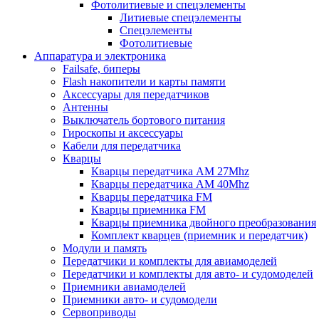
Фотолитиевые и спецэлементы
Литиевые спецэлементы
Спецэлементы
Фотолитиевые
Аппаратура и электроника
Failsafe, биперы
Flash накопители и карты памяти
Аксессуары для передатчиков
Антенны
Выключатель бортового питания
Гироскопы и аксессуары
Кабели для передатчика
Кварцы
Кварцы передатчика AM 27Mhz
Кварцы передатчика AM 40Mhz
Кварцы передатчика FM
Кварцы приемника FM
Кварцы приемника двойного преобразования
Комплект кварцев (приемник и передатчик)
Модули и память
Передатчики и комплекты для авиамоделей
Передатчики и комплекты для авто- и судомоделей
Приемники авиамоделей
Приемники авто- и судомодели
Сервоприводы