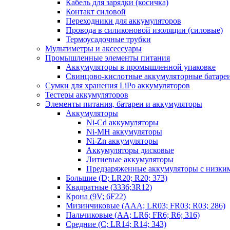
Кабель для зарядки (косичка)
Контакт силовой
Переходники для аккумуляторов
Провода в силиконовой изоляции (силовые)
Термоусадочные трубки
Мультиметры и аксессуары
Промышленные элементы питания
Аккумуляторы в промышленной упаковке
Свинцово-кислотные аккумуляторные батаре
Сумки для хранения LiPo аккумуляторов
Тестеры аккумуляторов
Элементы питания, батареи и аккумуляторы
Аккумуляторы
Ni-Cd аккумуляторы
Ni-MH аккумуляторы
Ni-Zn аккумуляторы
Аккумуляторы дисковые
Литиевые аккумуляторы
Предзаряженные аккумуляторы с низки
Большие (D; LR20; R20; 373)
Квадратные (3336;3R12)
Крона (9V; 6F22)
Мизинчиковые (AAA; LR03; FR03; R03; 286)
Пальчиковые (AA; LR6; FR6; R6; 316)
Средние (C; LR14; R14; 343)