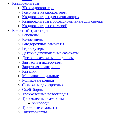
Квадрокоптеры
3D квадрокоптеры
Гоночные квадрокоптеры
Квадрокоптеры для начинающих
Квадрокоптеры профессиональные для съемки
Квадрокоптеры с камерой
Колесный транспорт
Беговелы
Велосипеды
Внедорожные самокаты
Гироскутеры
Детские двухколесные самокаты
Детские самокаты с сиденьем
Запчасти и аксессуары
Защитная экипировка
Каталки
Машинки педальные
Роликовые коньки
Самокаты для взрослых
Скейтборды
Трехколесные велосипеды
Трехколесные самокаты
кикборды
Трюковые самокаты
Электрокарты