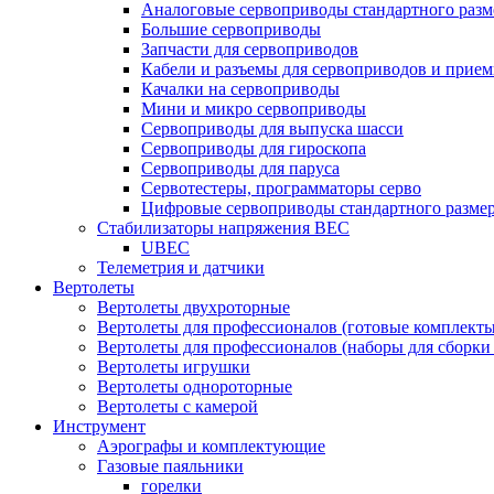
Аналоговые сервоприводы стандартного разм
Большие сервоприводы
Запчасти для сервоприводов
Кабели и разъемы для сервоприводов и прие
Качалки на сервоприводы
Мини и микро сервоприводы
Сервоприводы для выпуска шасси
Сервоприводы для гироскопа
Сервоприводы для паруса
Сервотестеры, программаторы серво
Цифровые сервоприводы стандартного разме
Стабилизаторы напряжения BEC
UBEC
Телеметрия и датчики
Вертолеты
Вертолеты двухроторные
Вертолеты для профессионалов (готовые комплект
Вертолеты для профессионалов (наборы для сборки
Вертолеты игрушки
Вертолеты однороторные
Вертолеты с камерой
Инструмент
Аэрографы и комплектующие
Газовые паяльники
горелки