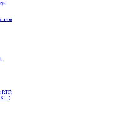
ера
мников
ра
ы RTF)
 KIT)