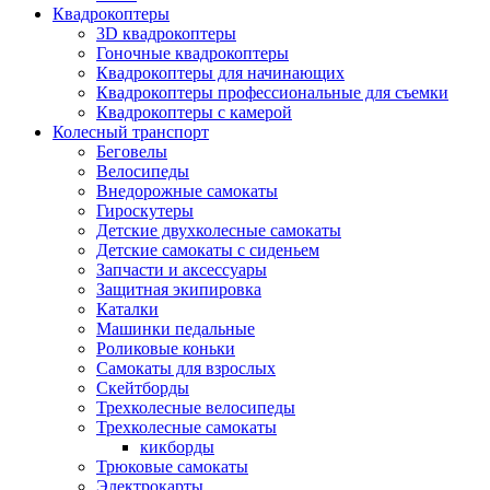
Квадрокоптеры
3D квадрокоптеры
Гоночные квадрокоптеры
Квадрокоптеры для начинающих
Квадрокоптеры профессиональные для съемки
Квадрокоптеры с камерой
Колесный транспорт
Беговелы
Велосипеды
Внедорожные самокаты
Гироскутеры
Детские двухколесные самокаты
Детские самокаты с сиденьем
Запчасти и аксессуары
Защитная экипировка
Каталки
Машинки педальные
Роликовые коньки
Самокаты для взрослых
Скейтборды
Трехколесные велосипеды
Трехколесные самокаты
кикборды
Трюковые самокаты
Электрокарты