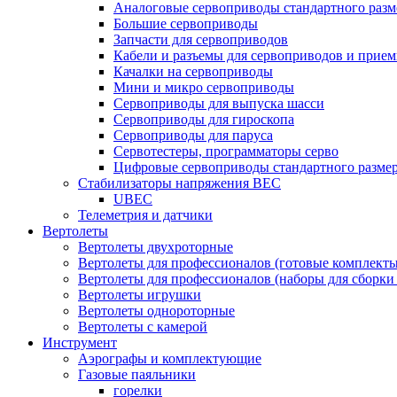
Аналоговые сервоприводы стандартного разм
Большие сервоприводы
Запчасти для сервоприводов
Кабели и разъемы для сервоприводов и прие
Качалки на сервоприводы
Мини и микро сервоприводы
Сервоприводы для выпуска шасси
Сервоприводы для гироскопа
Сервоприводы для паруса
Сервотестеры, программаторы серво
Цифровые сервоприводы стандартного разме
Стабилизаторы напряжения BEC
UBEC
Телеметрия и датчики
Вертолеты
Вертолеты двухроторные
Вертолеты для профессионалов (готовые комплект
Вертолеты для профессионалов (наборы для сборки
Вертолеты игрушки
Вертолеты однороторные
Вертолеты с камерой
Инструмент
Аэрографы и комплектующие
Газовые паяльники
горелки