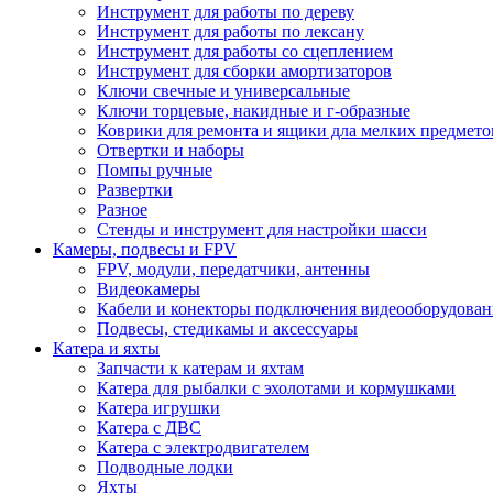
Инструмент для работы по дереву
Инструмент для работы по лексану
Инструмент для работы со сцеплением
Инструмент для сборки амортизаторов
Ключи свечные и универсальные
Ключи торцевые, накидные и г-образные
Коврики для ремонта и ящики дла мелких предмето
Отвертки и наборы
Помпы ручные
Развертки
Разное
Стенды и инструмент для настройки шасси
Камеры, подвесы и FPV
FPV, модули, передатчики, антенны
Видеокамеры
Кабели и конекторы подключения видеооборудован
Подвесы, стедикамы и аксессуары
Катера и яхты
Запчасти к катерам и яхтам
Катера для рыбалки с эхолотами и кормушками
Катера игрушки
Катера с ДВС
Катера с электродвигателем
Подводные лодки
Яхты