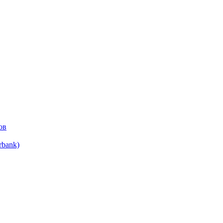
ов
bank)