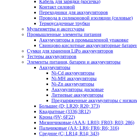
Кабель для зарядки (косичка)
Контакт силовой
Переходники для аккумуляторов
Провода в силиконовой изоляции (силовые)
Термоусадочные трубки
Мультиметры и аксессуары
Промышленные элементы питания
Аккумуляторы в промышленной упаковке
Свинцово-кислотные аккумуляторные батаре
Сумки для хранения LiPo аккумуляторов
Тестеры аккумуляторов
Элементы питания, батареи и аккумуляторы
Аккумуляторы
Ni-Cd аккумуляторы
Ni-MH аккумуляторы
Ni-Zn аккумуляторы
Аккумуляторы дисковые
Литиевые аккумуляторы
Предзаряженные аккумуляторы с низки
Большие (D; LR20; R20; 373)
Квадратные (3336;3R12)
Крона (9V; 6F22)
Мизинчиковые (AAA; LR03; FR03; R03; 286)
Пальчиковые (AA; LR6; FR6; R6; 316)
Средние (C; LR14; R14; 343)