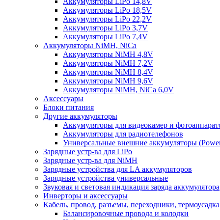
Аккумуляторы LiPo 14,8V
Аккумуляторы LiPo 18,5V
Аккумуляторы LiPo 22,2V
Аккумуляторы LiPo 3,7V
Аккумуляторы LiPo 7,4V
Аккумуляторы NiMH, NiCa
Аккумуляторы NiMH 4,8V
Аккумуляторы NiMH 7,2V
Аккумуляторы NiMH 8,4V
Аккумуляторы NiMH 9,6V
Аккумуляторы NiMH, NiCa 6,0V
Аксессуары
Блоки питания
Другие аккумуляторы
Аккумуляторы для видеокамер и фотоаппарат
Аккумуляторы для радиотелефонов
Универсальные внешние аккумуляторы (Power
Зарядные устр-ва для LiPo
Зарядные устр-ва для NiMH
Зарядные устройства для LA аккумуляторов
Зарядные устройства универсальные
Звуковая и световая индикация заряда аккумулятора
Инверторы и аксессуары
Кабель, провод, разъемы, переходники, термоусадка
Балансировочные провода и колодки