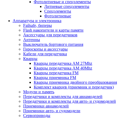
Фотолитиевые и спецэлементы
Литиевые спецэлементы
Спецэлементы
Фотолитиевые
Аппаратура и электроника
Failsafe, биперы
Flash накопители и карты памяти
Аксессуары для передатчиков
Антенны
Выключатель бортового питания
Гироскопы и аксессуары
Кабели для передатчика
Кварцы
Кварцы передатчика AM 27Mhz
Кварцы передатчика AM 40Mhz
Кварцы передатчика FM
Кварцы приемника FM
Кварцы приемника двойного преобразования
Комплект кварцев (приемник и передатчик)
Модули и память
Передатчики и комплекты для авиамоделей
Передатчики и комплекты для авто- и судомоделей
Приемники авиамоделей
Приемники авто- и судомодели
Сервоприводы