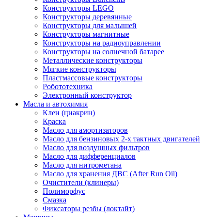
Конструкторы LEGO
Конструкторы деревянные
Конструкторы для малышей
Конструкторы магнитные
Конструкторы на радиоуправлении
Конструкторы на солнечной батарее
Металлические конструкторы
Мягкие конструкторы
Пластмассовые конструкторы
Робототехника
Электронный конструктор
Масла и автохимия
Клеи (циакрин)
Краска
Масло для амортизаторов
Масло для бензиновых 2-х тактных двигателей
Масло для воздушных фильтров
Масло для дифференциалов
Масло для нитрометана
Масло для хранения ДВС (After Run Oil)
Очистители (клинеры)
Полиморфус
Смазка
Фиксаторы резбы (локтайт)