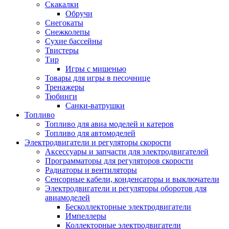
Скакалки
Обручи
Снегокаты
Снежколепы
Сухие бассейны
Твистеры
Тир
Игры с мишенью
Товары для игры в песочнице
Тренажеры
Тюбинги
Санки-ватрушки
Топливо
Топливо для авиа моделей и катеров
Топливо для автомоделей
Электродвигатели и регуляторы скорости
Аксессуары и запчасти для электродвигателей
Программаторы для регуляторов скорости
Радиаторы и вентиляторы
Сенсорные кабели, конденсаторы и выключатели
Электродвигатели и регуляторы оборотов для
авиамоделей
Бесколлекторные электродвигатели
Импеллеры
Коллекторные электродвигатели