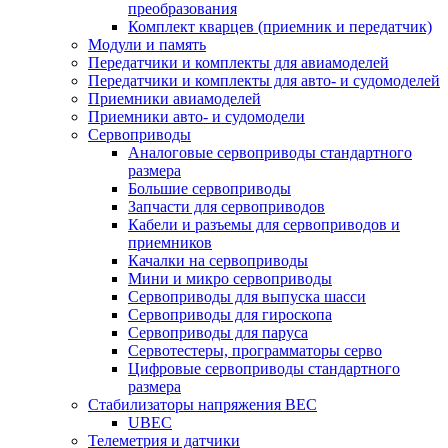
преобразования
Комплект кварцев (приемник и передатчик)
Модули и память
Передатчики и комплекты для авиамоделей
Передатчики и комплекты для авто- и судомоделей
Приемники авиамоделей
Приемники авто- и судомодели
Сервоприводы
Аналоговые сервоприводы стандартного
размера
Большие сервоприводы
Запчасти для сервоприводов
Кабели и разъемы для сервоприводов и
приемников
Качалки на сервоприводы
Мини и микро сервоприводы
Сервоприводы для выпуска шасси
Сервоприводы для гироскопа
Сервоприводы для паруса
Сервотестеры, программаторы серво
Цифровые сервоприводы стандартного
размера
Стабилизаторы напряжения BEC
UBEC
Телеметрия и датчики