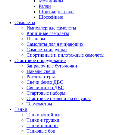
Мотоциклы
Ралли
Шорт-корс траки
Шоссейные
Самолеты
Импеллерные самолеты
Копийные самолеты
Планеры
Самолеты для начинающих
Самолеты игрушки
Спортивные и пилотажные самолеты
Стартовое оборудование
Заправочные бутылочки
Накалы свечи
Ротостартеры
Свечи бензо ДВС
Свечи нитро ДВС
Стартовые наборы
Стартовые столы и аксессуары
Термометры
Танки
Танки копийные
Танки-игрушки
Танки-шпионы
Танковые бои