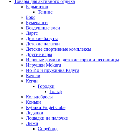
Товары для активного отдыха
Бадминтон
Теннис
Бокс
Бумеранги
Воздушные змеи
Дартс
Детские батуты
Детские палатки
Детские спортивные комплексы
Другие игры
Игровые домики, детские горки и песочницы
Игрушки Mokuru
Йо-Йо и пружинка Радуга
Качели
Кегли
Городки
Гольф
Кольцебросы
Коньки
Кубики Fidget Cube
Ледянки
Лошадки на палочке
Лыжи
Сноуборд