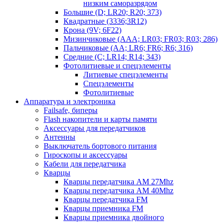
низким саморазрядом
Большие (D; LR20; R20; 373)
Квадратные (3336;3R12)
Крона (9V; 6F22)
Мизинчиковые (AAA; LR03; FR03; R03; 286)
Пальчиковые (AA; LR6; FR6; R6; 316)
Средние (C; LR14; R14; 343)
Фотолитиевые и спецэлементы
Литиевые спецэлементы
Спецэлементы
Фотолитиевые
Аппаратура и электроника
Failsafe, биперы
Flash накопители и карты памяти
Аксессуары для передатчиков
Антенны
Выключатель бортового питания
Гироскопы и аксессуары
Кабели для передатчика
Кварцы
Кварцы передатчика AM 27Mhz
Кварцы передатчика AM 40Mhz
Кварцы передатчика FM
Кварцы приемника FM
Кварцы приемника двойного