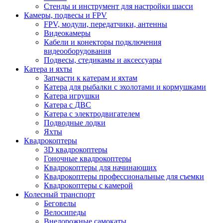
Стенды и инструмент для настройки шасси
Камеры, подвесы и FPV
FPV, модули, передатчики, антенны
Видеокамеры
Кабели и конекторы подключения
видеооборудования
Подвесы, стедикамы и аксессуары
Катера и яхты
Запчасти к катерам и яхтам
Катера для рыбалки с эхолотами и кормушками
Катера игрушки
Катера с ДВС
Катера с электродвигателем
Подводные лодки
Яхты
Квадрокоптеры
3D квадрокоптеры
Гоночные квадрокоптеры
Квадрокоптеры для начинающих
Квадрокоптеры профессиональные для съемки
Квадрокоптеры с камерой
Колесный транспорт
Беговелы
Велосипеды
Внедорожные самокаты