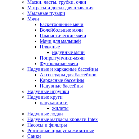
Маски, ласты, трубки, очки
Матрасы и доски для плавания
Мыльные пузыри
Мячи
Баскетбольные мячи
Волейбольные мячи
Гимнастические мячи
Мячи для малышей
Пляжные
надувные мячи
Попрыгунчики-мячи
Футбольные мячи
Надувные и каркасные бассейны
Аксессуары для бассейнов
Каркасные бассейны
Надувные бассейны
Надувные игрушки
Надувные круги
нарукавники
жилеты
Надувные лодки
Надувные матрасы-кровати Intex
Насосы и фильтры
Резиновые прыгуны животные
Санки