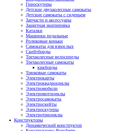
Гироскутеры
Детские двухколесные самокаты
Детские самокаты с сиденьем
Запчасти и аксессуары
Защитная экипировка
Каталки
Машинки педальные
Роликовые коньки
Самокаты для взрослых
Скейтборды
Трехколесные велосипеды
Трехколесные самокаты
кикборды
Трюковые самокаты
Электрокарты
Электроквадроциклы
Электромобили
Электромотоциклы
Электросамокаты
Электроскейты
Электроскутеры
Электротрициклы
Конструкторы
Динамический конструктор
Конструкторы Bunchems