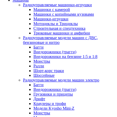
Машины
Радиоуправляемые машинки-игрушки
Машинки с камерой
Машинки с копийными кузовами
Машинки-игрушки
Мотоциклы и Трициклы
Строительная и спецтехника
Трюковые машинки и амфибии
Радиоуправляемые модели машин с ДВС,
бензиновые и нитро
Багги
Внедорожники (трагги)
Внедорожники на бензине 1:5 и 1:8
Монстры
Ралли
Шорт-корс траки
Шоссейные
Радиоуправляемые модели машин электро
Багги
Внедорожники (трагги)
Грузовики и прицепы
Дрифт
Краулеры и трофи
Модели Kyosho Mini-Z
Монстры