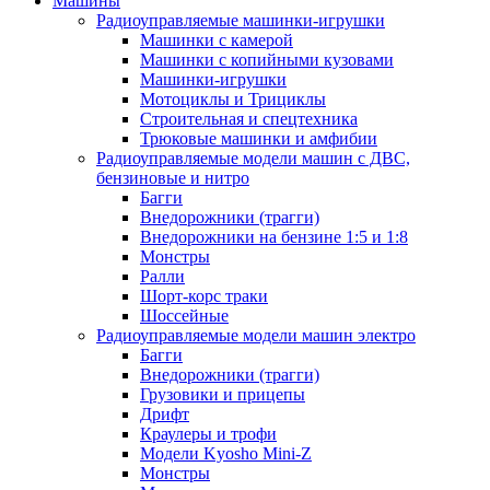
Машины
Радиоуправляемые машинки-игрушки
Машинки с камерой
Машинки с копийными кузовами
Машинки-игрушки
Мотоциклы и Трициклы
Строительная и спецтехника
Трюковые машинки и амфибии
Радиоуправляемые модели машин с ДВС,
бензиновые и нитро
Багги
Внедорожники (трагги)
Внедорожники на бензине 1:5 и 1:8
Монстры
Ралли
Шорт-корс траки
Шоссейные
Радиоуправляемые модели машин электро
Багги
Внедорожники (трагги)
Грузовики и прицепы
Дрифт
Краулеры и трофи
Модели Kyosho Mini-Z
Монстры