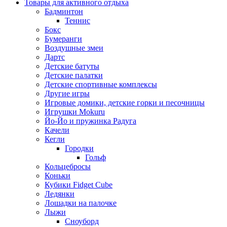
Товары для активного отдыха
Бадминтон
Теннис
Бокс
Бумеранги
Воздушные змеи
Дартс
Детские батуты
Детские палатки
Детские спортивные комплексы
Другие игры
Игровые домики, детские горки и песочницы
Игрушки Mokuru
Йо-Йо и пружинка Радуга
Качели
Кегли
Городки
Гольф
Кольцебросы
Коньки
Кубики Fidget Cube
Ледянки
Лошадки на палочке
Лыжи
Сноуборд