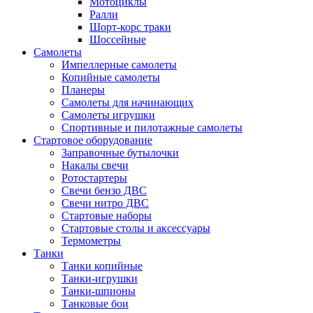
Мотоциклы
Ралли
Шорт-корс траки
Шоссейные
Самолеты
Импеллерные самолеты
Копийные самолеты
Планеры
Самолеты для начинающих
Самолеты игрушки
Спортивные и пилотажные самолеты
Стартовое оборудование
Заправочные бутылочки
Накалы свечи
Ротостартеры
Свечи бензо ДВС
Свечи нитро ДВС
Стартовые наборы
Стартовые столы и аксессуары
Термометры
Танки
Танки копийные
Танки-игрушки
Танки-шпионы
Танковые бои