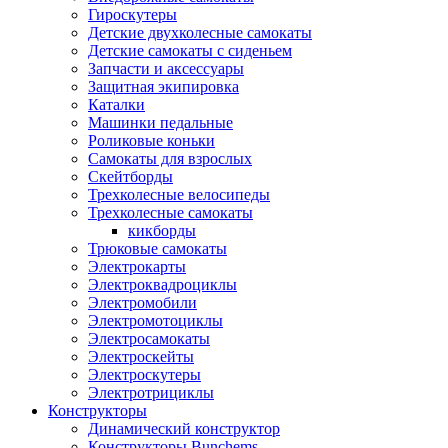
Гироскутеры
Детские двухколесные самокаты
Детские самокаты с сиденьем
Запчасти и аксессуары
Защитная экипировка
Каталки
Машинки педальные
Роликовые коньки
Самокаты для взрослых
Скейтборды
Трехколесные велосипеды
Трехколесные самокаты
кикборды
Трюковые самокаты
Электрокарты
Электроквадроциклы
Электромобили
Электромотоциклы
Электросамокаты
Электроскейты
Электроскутеры
Электротрициклы
Конструкторы
Динамический конструктор
Конструкторы Bunchems