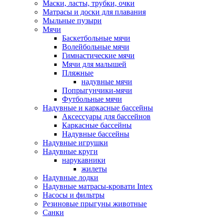
Маски, ласты, трубки, очки
Матрасы и доски для плавания
Мыльные пузыри
Мячи
Баскетбольные мячи
Волейбольные мячи
Гимнастические мячи
Мячи для малышей
Пляжные
надувные мячи
Попрыгунчики-мячи
Футбольные мячи
Надувные и каркасные бассейны
Аксессуары для бассейнов
Каркасные бассейны
Надувные бассейны
Надувные игрушки
Надувные круги
нарукавники
жилеты
Надувные лодки
Надувные матрасы-кровати Intex
Насосы и фильтры
Резиновые прыгуны животные
Санки