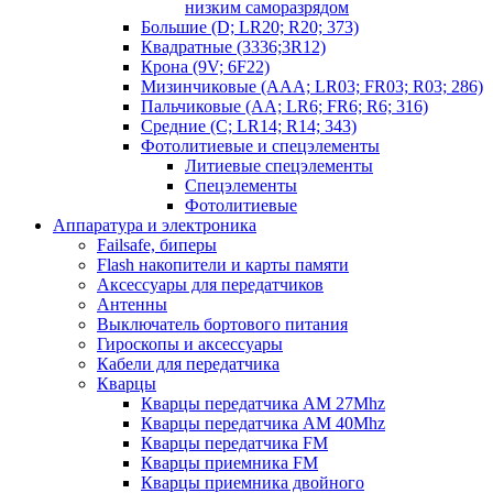
низким саморазрядом
Большие (D; LR20; R20; 373)
Квадратные (3336;3R12)
Крона (9V; 6F22)
Мизинчиковые (AAA; LR03; FR03; R03; 286)
Пальчиковые (AA; LR6; FR6; R6; 316)
Средние (C; LR14; R14; 343)
Фотолитиевые и спецэлементы
Литиевые спецэлементы
Спецэлементы
Фотолитиевые
Аппаратура и электроника
Failsafe, биперы
Flash накопители и карты памяти
Аксессуары для передатчиков
Антенны
Выключатель бортового питания
Гироскопы и аксессуары
Кабели для передатчика
Кварцы
Кварцы передатчика AM 27Mhz
Кварцы передатчика AM 40Mhz
Кварцы передатчика FM
Кварцы приемника FM
Кварцы приемника двойного