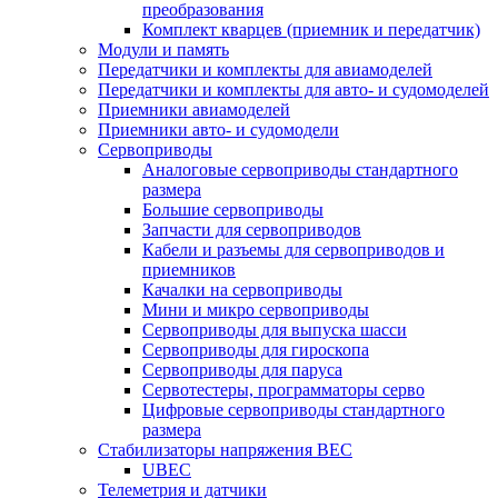
преобразования
Комплект кварцев (приемник и передатчик)
Модули и память
Передатчики и комплекты для авиамоделей
Передатчики и комплекты для авто- и судомоделей
Приемники авиамоделей
Приемники авто- и судомодели
Сервоприводы
Аналоговые сервоприводы стандартного
размера
Большие сервоприводы
Запчасти для сервоприводов
Кабели и разъемы для сервоприводов и
приемников
Качалки на сервоприводы
Мини и микро сервоприводы
Сервоприводы для выпуска шасси
Сервоприводы для гироскопа
Сервоприводы для паруса
Сервотестеры, программаторы серво
Цифровые сервоприводы стандартного
размера
Стабилизаторы напряжения BEC
UBEC
Телеметрия и датчики