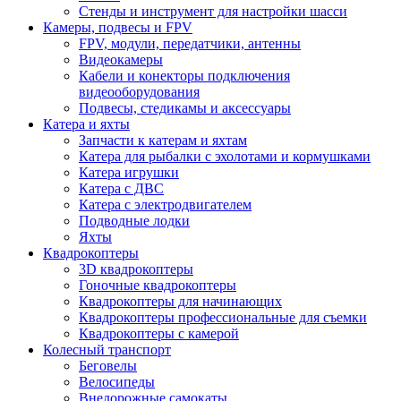
Стенды и инструмент для настройки шасси
Камеры, подвесы и FPV
FPV, модули, передатчики, антенны
Видеокамеры
Кабели и конекторы подключения
видеооборудования
Подвесы, стедикамы и аксессуары
Катера и яхты
Запчасти к катерам и яхтам
Катера для рыбалки с эхолотами и кормушками
Катера игрушки
Катера с ДВС
Катера с электродвигателем
Подводные лодки
Яхты
Квадрокоптеры
3D квадрокоптеры
Гоночные квадрокоптеры
Квадрокоптеры для начинающих
Квадрокоптеры профессиональные для съемки
Квадрокоптеры с камерой
Колесный транспорт
Беговелы
Велосипеды
Внедорожные самокаты