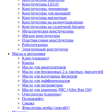
Конструкторы LEGO
Конструкторы деревянные
Конструкторы для малышей
Конструкторы магнитные
Конструкторы на радиоуправлении
Конструкторы на солнечной батарее
Металлические конструкторы
Мягкие конструкторы
Пластмассовые конструкторы
Робототехника
Электронный конструктор
Масла и автохимия
Клеи (циакрин)
Краска
Масло для амортизаторов
Масло для бензиновых 2-х тактных двигателей
Масло для воздушных фильтров
Масло для дифференциалов
Масло для нитрометана
Масло для хранения ДВС (After Run Oil)
Очистители (клинеры)
Полиморфус
Смазка
Фиксаторы резбы (локтайт)