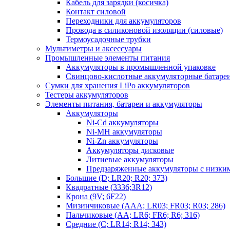
Кабель для зарядки (косичка)
Контакт силовой
Переходники для аккумуляторов
Провода в силиконовой изоляции (силовые)
Термоусадочные трубки
Мультиметры и аксессуары
Промышленные элементы питания
Аккумуляторы в промышленной упаковке
Свинцово-кислотные аккумуляторные батаре
Сумки для хранения LiPo аккумуляторов
Тестеры аккумуляторов
Элементы питания, батареи и аккумуляторы
Аккумуляторы
Ni-Cd аккумуляторы
Ni-MH аккумуляторы
Ni-Zn аккумуляторы
Аккумуляторы дисковые
Литиевые аккумуляторы
Предзаряженные аккумуляторы с низки
Большие (D; LR20; R20; 373)
Квадратные (3336;3R12)
Крона (9V; 6F22)
Мизинчиковые (AAA; LR03; FR03; R03; 286)
Пальчиковые (AA; LR6; FR6; R6; 316)
Средние (C; LR14; R14; 343)