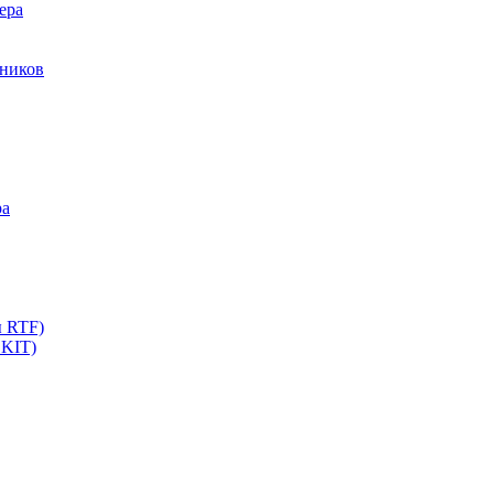
ера
мников
ра
ы RTF)
 KIT)