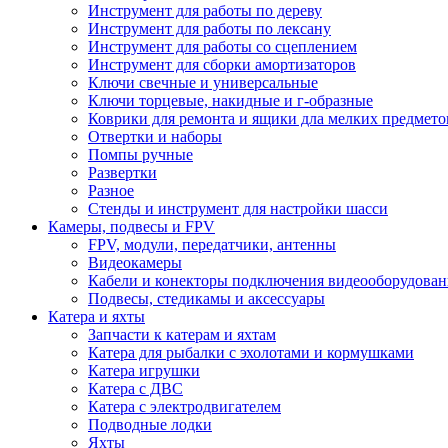
Инструмент для работы по дереву
Инструмент для работы по лексану
Инструмент для работы со сцеплением
Инструмент для сборки амортизаторов
Ключи свечные и универсальные
Ключи торцевые, накидные и г-образные
Коврики для ремонта и ящики дла мелких предмето
Отвертки и наборы
Помпы ручные
Развертки
Разное
Стенды и инструмент для настройки шасси
Камеры, подвесы и FPV
FPV, модули, передатчики, антенны
Видеокамеры
Кабели и конекторы подключения видеооборудован
Подвесы, стедикамы и аксессуары
Катера и яхты
Запчасти к катерам и яхтам
Катера для рыбалки с эхолотами и кормушками
Катера игрушки
Катера с ДВС
Катера с электродвигателем
Подводные лодки
Яхты