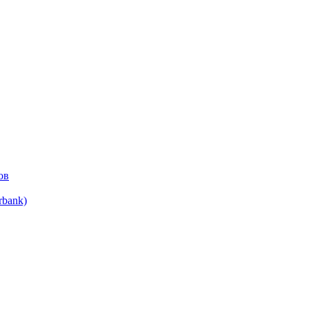
ов
bank)