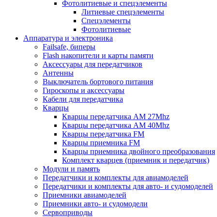
Фотолитиевые и спецэлементы
Литиевые спецэлементы
Спецэлементы
Фотолитиевые
Аппаратура и электроника
Failsafe, биперы
Flash накопители и карты памяти
Аксессуары для передатчиков
Антенны
Выключатель бортового питания
Гироскопы и аксессуары
Кабели для передатчика
Кварцы
Кварцы передатчика AM 27Mhz
Кварцы передатчика AM 40Mhz
Кварцы передатчика FM
Кварцы приемника FM
Кварцы приемника двойного преобразования
Комплект кварцев (приемник и передатчик)
Модули и память
Передатчики и комплекты для авиамоделей
Передатчики и комплекты для авто- и судомоделей
Приемники авиамоделей
Приемники авто- и судомодели
Сервоприводы