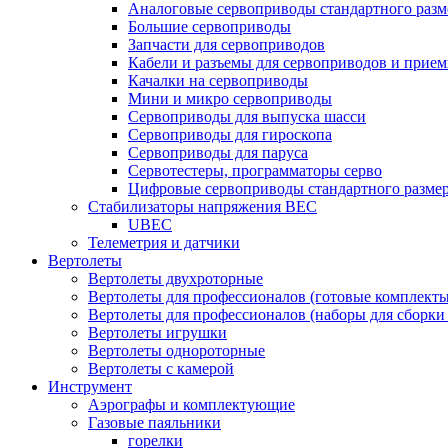
Аналоговые сервоприводы стандартного разм
Большие сервоприводы
Запчасти для сервоприводов
Кабели и разъемы для сервоприводов и прие
Качалки на сервоприводы
Мини и микро сервоприводы
Сервоприводы для выпуска шасси
Сервоприводы для гироскопа
Сервоприводы для паруса
Сервотестеры, программаторы серво
Цифровые сервоприводы стандартного разме
Стабилизаторы напряжения BEC
UBEC
Телеметрия и датчики
Вертолеты
Вертолеты двухроторные
Вертолеты для профессионалов (готовые комплект
Вертолеты для профессионалов (наборы для сборки
Вертолеты игрушки
Вертолеты однороторные
Вертолеты с камерой
Инструмент
Аэрографы и комплектующие
Газовые паяльники
горелки