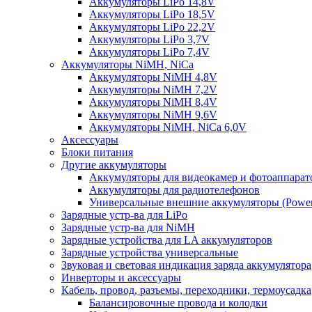
Аккумуляторы LiPo 14,8V
Аккумуляторы LiPo 18,5V
Аккумуляторы LiPo 22,2V
Аккумуляторы LiPo 3,7V
Аккумуляторы LiPo 7,4V
Аккумуляторы NiMH, NiCa
Аккумуляторы NiMH 4,8V
Аккумуляторы NiMH 7,2V
Аккумуляторы NiMH 8,4V
Аккумуляторы NiMH 9,6V
Аккумуляторы NiMH, NiCa 6,0V
Аксессуары
Блоки питания
Другие аккумуляторы
Аккумуляторы для видеокамер и фотоаппарат
Аккумуляторы для радиотелефонов
Универсальные внешние аккумуляторы (Power
Зарядные устр-ва для LiPo
Зарядные устр-ва для NiMH
Зарядные устройства для LA аккумуляторов
Зарядные устройства универсальные
Звуковая и световая индикация заряда аккумулятора
Инверторы и аксессуары
Кабель, провод, разъемы, переходники, термоусадка
Балансировочные провода и колодки