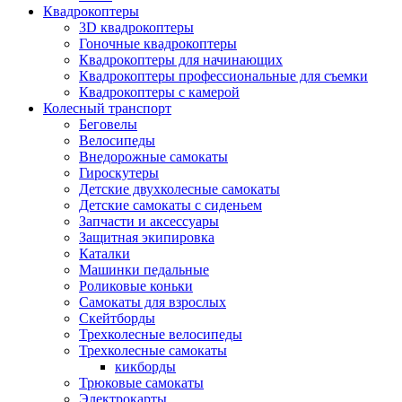
Квадрокоптеры
3D квадрокоптеры
Гоночные квадрокоптеры
Квадрокоптеры для начинающих
Квадрокоптеры профессиональные для съемки
Квадрокоптеры с камерой
Колесный транспорт
Беговелы
Велосипеды
Внедорожные самокаты
Гироскутеры
Детские двухколесные самокаты
Детские самокаты с сиденьем
Запчасти и аксессуары
Защитная экипировка
Каталки
Машинки педальные
Роликовые коньки
Самокаты для взрослых
Скейтборды
Трехколесные велосипеды
Трехколесные самокаты
кикборды
Трюковые самокаты
Электрокарты