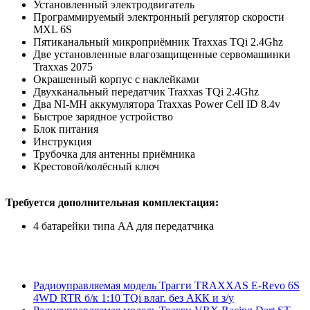
Установленный электродвигатель
Программируемый электронный регулятор скорости
MXL 6S
Пятиканальный микроприёмник Traxxas TQi 2.4Ghz
Две установленные влагозащищенные сервомашинки
Traxxas 2075
Окрашенный корпус с наклейками
Двухканальный передатчик Traxxas TQi 2.4Ghz
Два NI-MH аккумулятора Traxxas Power Cell ID 8.4v
Быстрое зарядное устройство
Блок питания
Инструкция
Трубочка для антенны приёмника
Крестовой/колёсный ключ
Требуется дополнительная комплектация:
4 батарейки типа AA для передатчика
Радиоуправляемая модель Трагги TRAXXAS E-Revo 6S
4WD RTR б/к 1:10 TQi влаг. без АКК и з/у