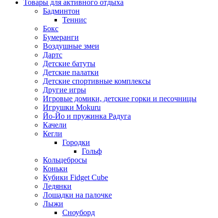
Товары для активного отдыха
Бадминтон
Теннис
Бокс
Бумеранги
Воздушные змеи
Дартс
Детские батуты
Детские палатки
Детские спортивные комплексы
Другие игры
Игровые домики, детские горки и песочницы
Игрушки Mokuru
Йо-Йо и пружинка Радуга
Качели
Кегли
Городки
Гольф
Кольцебросы
Коньки
Кубики Fidget Cube
Ледянки
Лошадки на палочке
Лыжи
Сноуборд