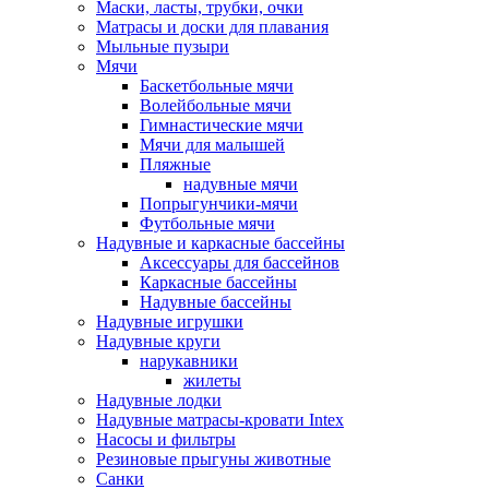
Маски, ласты, трубки, очки
Матрасы и доски для плавания
Мыльные пузыри
Мячи
Баскетбольные мячи
Волейбольные мячи
Гимнастические мячи
Мячи для малышей
Пляжные
надувные мячи
Попрыгунчики-мячи
Футбольные мячи
Надувные и каркасные бассейны
Аксессуары для бассейнов
Каркасные бассейны
Надувные бассейны
Надувные игрушки
Надувные круги
нарукавники
жилеты
Надувные лодки
Надувные матрасы-кровати Intex
Насосы и фильтры
Резиновые прыгуны животные
Санки