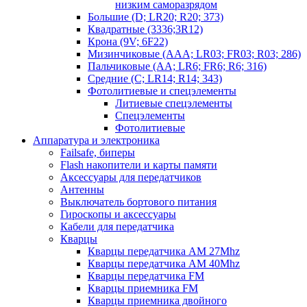
низким саморазрядом
Большие (D; LR20; R20; 373)
Квадратные (3336;3R12)
Крона (9V; 6F22)
Мизинчиковые (AAA; LR03; FR03; R03; 286)
Пальчиковые (AA; LR6; FR6; R6; 316)
Средние (C; LR14; R14; 343)
Фотолитиевые и спецэлементы
Литиевые спецэлементы
Спецэлементы
Фотолитиевые
Аппаратура и электроника
Failsafe, биперы
Flash накопители и карты памяти
Аксессуары для передатчиков
Антенны
Выключатель бортового питания
Гироскопы и аксессуары
Кабели для передатчика
Кварцы
Кварцы передатчика AM 27Mhz
Кварцы передатчика AM 40Mhz
Кварцы передатчика FM
Кварцы приемника FM
Кварцы приемника двойного