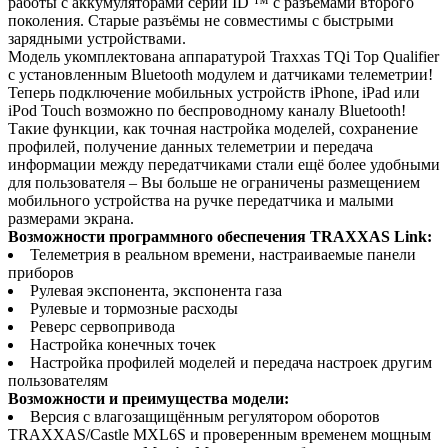
работы с аккумуляторами серии ID ™ с разъёмами второго
поколения. Старые разъёмы не совместимы с быстрыми
зарядными устройствами.
Модель укомплектована аппаратурой Traxxas TQi Top Qualifier
с установленным Bluetooth модулем и датчиками телеметрии!
Теперь подключение мобильных устройств iPhone, iPad или
iPod Touch возможно по беспроводному каналу Bluetooth!
Такие функции, как точная настройка моделей, сохранение
профилей, получение данных телеметрии и передача
информации между передатчиками стали ещё более удобными
для пользователя – Вы больше не ограничены размещением
мобильного устройства на ручке передатчика и малыми
размерами экрана.
Возможности программного обеспечения TRAXXAS Link:
Телеметрия в реальном времени, настраиваемые панели
приборов
Рулевая экспонента, экспонента газа
Рулевые и тормозные расходы
Реверс сервопривода
Настройка конечных точек
Настройка профилей моделей и передача настроек другим
пользователям
Возможности и преимущества модели:
Версия с влагозащищённым регулятором оборотов
TRAXXAS/Castle MXL6S и проверенным временем мощным