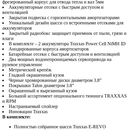
фрезерованный корпус для отвода тепла и вал 5мм
Аккумуляторные отсеки с быстрым доступом и
вентиляцией
Закрытая подвеска с горизонтальными амортизаторами
Уникальный дизайн шасси со встроенными отсеками для
аккумуляторов
Закрытый радиобокс защищает приемник от пыли, грязи и
влаги
В комплекте – 2 аккумулятора Traxxas Power Cell NiMH ID
Анодированные корпуса амортизаторов
Батарейные отсеки с быстрым доступом и вентиляцией
Два мощных водонепроницаемых сервопривода на
рулевое управление
Метрический крепёж
Гладкий окрашенный кузов
Черные хромированные диски диаметром 3.8”
Покрышки Talon диаметром 3.8”
Окрашенный и вырезанный кузов
Большой ассортимент опционального тюнинга TRAXXAS
и RPM
Настраиваемый спойлер
Инновации Traxxas
В комплекте:
Полностью собранное шасси Traxxas E-REVO