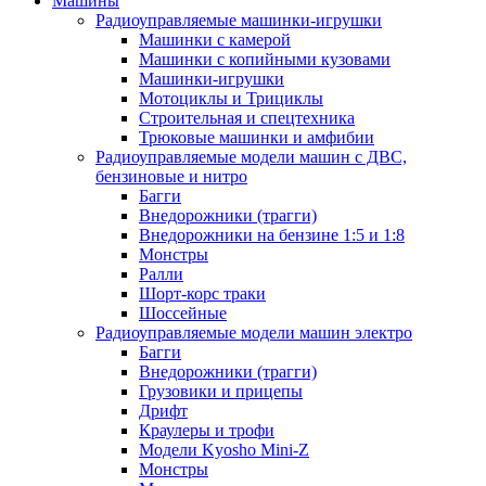
Машины
Радиоуправляемые машинки-игрушки
Машинки с камерой
Машинки с копийными кузовами
Машинки-игрушки
Мотоциклы и Трициклы
Строительная и спецтехника
Трюковые машинки и амфибии
Радиоуправляемые модели машин с ДВС,
бензиновые и нитро
Багги
Внедорожники (трагги)
Внедорожники на бензине 1:5 и 1:8
Монстры
Ралли
Шорт-корс траки
Шоссейные
Радиоуправляемые модели машин электро
Багги
Внедорожники (трагги)
Грузовики и прицепы
Дрифт
Краулеры и трофи
Модели Kyosho Mini-Z
Монстры