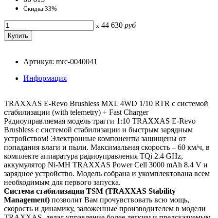
Скидка 33%
44 630
руб
x
Артикул: mrc-0040041
Информация
TRAXXAS E-Revo Brushless MXL 4WD 1/10 RTR с системой
стабилизации (with telemetry) + Fast Charger
Радиоуправляемая модель трагги 1:10 TRAXXAS E-Revo
Brushless с системой стабилизации и быстрым зарядным
устройством! Электронные компоненты защищены от
попадания влаги и пыли. Максимальная скорость – 60 км/ч, в
комплекте аппаратура радиоуправления TQi 2.4 GHz,
аккумулятор Ni-MH TRAXXAS Power Cell 3000 mAh 8.4 V и
зарядное устройство. Модель собрана и укомплектована всем
необходимым для первого запуска.
Система стабилизации TSM (TRAXXAS Stability
Management)
позволит Вам прочувствовать всю мощь,
скорость и динамику, заложенные производителем в модели
TRAXXAS, делая управление более легким и предсказуемым