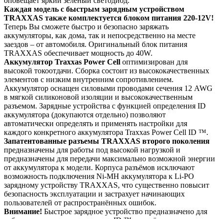
оповещает яркий зелёный светодиод.
Каждая модель с быстрым зарядным устройством
TRAXXAS также комплектуется блоком питания 220-12V!
Теперь Вы сможете быстро и безопасно заряжать
аккумуляторы, как дома, так и непосредственно на месте
заездов – от автомобиля. Оригинальный блок питания
TRAXXAS обеспечивает мощность до 40W.
Аккумулятор Traxxas Power Cell
оптимизирован для
высокой токоотдачи. Сборка состоит из высококачественных
элементов с низким внутренним сопротивлением.
Аккумулятор оснащен силовыми проводами сечения 12 AWG
в мягкой силиконовой изоляции и высококачественным
разъемом. Зарядные устройства с функцией определения ID
аккумулятора (докупаются отдельно) позволяют
автоматически определять и применять настройки для
каждого конкретного аккумулятора Traxxas Power Cell ID ™.
Запатентованные разъемы TRAXXAS второго поколения
предназначены для работы под высокой нагрузкой и
предназначены для передачи максимально возможной энергии
от аккумулятора к модели. Корпуса разъёмов исключают
возможность подключения Ni-MH аккумулятора к Li-PO
зарядному устройству TRAXXAS, что существенно повысит
безопасность эксплуатации и застрахует начинающих
пользователей от распространённых ошибок.
Внимание!
Быстрое зарядное устройство предназначено для