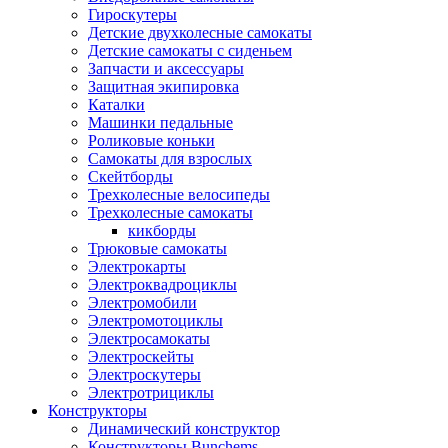
Гироскутеры
Детские двухколесные самокаты
Детские самокаты с сиденьем
Запчасти и аксессуары
Защитная экипировка
Каталки
Машинки педальные
Роликовые коньки
Самокаты для взрослых
Скейтборды
Трехколесные велосипеды
Трехколесные самокаты
кикборды
Трюковые самокаты
Электрокарты
Электроквадроциклы
Электромобили
Электромотоциклы
Электросамокаты
Электроскейты
Электроскутеры
Электротрициклы
Конструкторы
Динамический конструктор
Конструкторы Bunchems