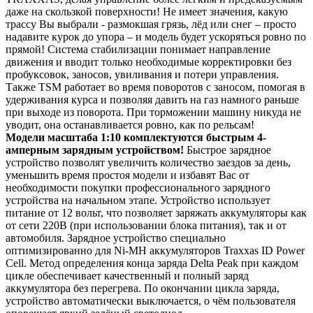
даже на скользкой поверхности! Не имеет значения, какую
трассу Вы выбрали - размокшая грязь, лёд или снег – просто
надавите курок до упора – и модель будет ускоряться ровно по
прямой! Система стабилизации понимает направление
движения и вводит только необходимые корректировки без
пробуксовок, заносов, увиливания и потери управления.
Также TSM работает во время поворотов c заносом, помогая в
удерживания курса и позволяя давить на газ намного раньше
при выходе из поворота. При торможении машину никуда не
уводит, она останавливается ровно, как по рельсам!
Модели масштаба 1:10 комплектуются быстрым 4-
амперным зарядным устройством!
Быстрое зарядное
устройство позволят увеличить количество заездов за день,
уменьшить время простоя модели и избавят Вас от
необходимости покупки профессионального зарядного
устройства на начальном этапе. Устройство использует
питание от 12 вольт, что позволяет заряжать аккумуляторы как
от сети 220В (при использовании блока питания), так и от
автомобиля. Зарядное устройство специально
оптимизированно для Ni-MH аккумуляторов Traxxas ID Power
Cell. Метод определения конца заряда Delta Peak при каждом
цикле обеспечивает качественный и полный заряд
аккумулятора без перегрева. По окончании цикла заряда,
устройство автоматически выключается, о чём пользователя