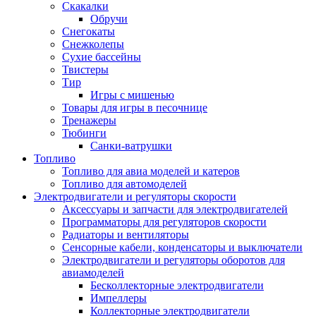
Скакалки
Обручи
Снегокаты
Снежколепы
Сухие бассейны
Твистеры
Тир
Игры с мишенью
Товары для игры в песочнице
Тренажеры
Тюбинги
Санки-ватрушки
Топливо
Топливо для авиа моделей и катеров
Топливо для автомоделей
Электродвигатели и регуляторы скорости
Аксессуары и запчасти для электродвигателей
Программаторы для регуляторов скорости
Радиаторы и вентиляторы
Сенсорные кабели, конденсаторы и выключатели
Электродвигатели и регуляторы оборотов для
авиамоделей
Бесколлекторные электродвигатели
Импеллеры
Коллекторные электродвигатели