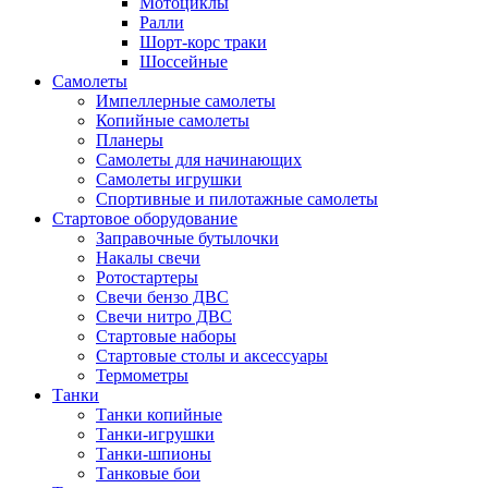
Мотоциклы
Ралли
Шорт-корс траки
Шоссейные
Самолеты
Импеллерные самолеты
Копийные самолеты
Планеры
Самолеты для начинающих
Самолеты игрушки
Спортивные и пилотажные самолеты
Стартовое оборудование
Заправочные бутылочки
Накалы свечи
Ротостартеры
Свечи бензо ДВС
Свечи нитро ДВС
Стартовые наборы
Стартовые столы и аксессуары
Термометры
Танки
Танки копийные
Танки-игрушки
Танки-шпионы
Танковые бои