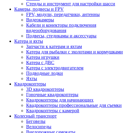
Стенды и инструмент для настройки шасси
Камеры, подвесы и FPV
FPV, модули, передатчики, антенны
Видеокамеры
Кабели и конекторы подключения
видеооборудования
Подвесы, стедикамы и аксессуары
Катера и яхты
Запчасти к катерам и яхтам
Катера для рыбалки с эхолотами и кормушками
Катера игрушки
Катера с ДВС
Катера с электродвигателем
Подводные лодки
Яхты
Квадрокоптеры
3D квадрокоптеры
Гоночные квадрокоптеры
Квадрокоптеры для начинающих
Квадрокоптеры профессиональные для съемки
Квадрокоптеры с камерой
Колесный транспорт
Беговелы
Велосипеды
Внедорожные самокаты