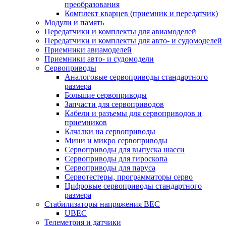
преобразования
Комплект кварцев (приемник и передатчик)
Модули и память
Передатчики и комплекты для авиамоделей
Передатчики и комплекты для авто- и судомоделей
Приемники авиамоделей
Приемники авто- и судомодели
Сервоприводы
Аналоговые сервоприводы стандартного
размера
Большие сервоприводы
Запчасти для сервоприводов
Кабели и разъемы для сервоприводов и
приемников
Качалки на сервоприводы
Мини и микро сервоприводы
Сервоприводы для выпуска шасси
Сервоприводы для гироскопа
Сервоприводы для паруса
Сервотестеры, программаторы серво
Цифровые сервоприводы стандартного
размера
Стабилизаторы напряжения BEC
UBEC
Телеметрия и датчики