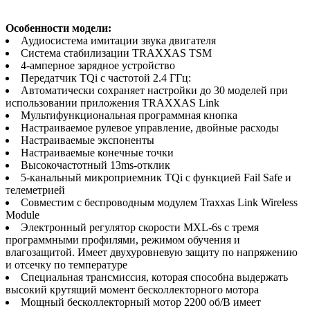
Особенности модели:
Аудиосистема имитации звука двигателя
Система стабилизации TRAXXAS TSM
4-амперное зарядное устройство
Передатчик TQi с частотой 2.4 ГГц:
Автоматически сохраняет настройки до 30 моделей при
использовании приложения TRAXXAS Link
Мультифункциональная программная кнопка
Настраиваемое рулевое управление, двойные расходы
Настраиваемые экспоненты
Настраиваемые конечные точки
Высокочастотный 13ms-отклик
5-канальный микроприемник TQi с функцией Fail Safe и
телеметрией
Совместим с беспроводным модулем Traxxas Link Wireless
Module
Электронный регулятор скорости MXL-6s с тремя
программными профилями, режимом обучения и
влагозащитой. Имеет двухуровневую защиту по напряжению
и отсечку по температуре
Специальная трансмиссия, которая способна выдержать
высокий крутящий момент бесколлекторного мотора
Мощный бесколлекторный мотор 2200 об/В имеет