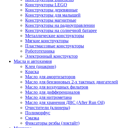
Конструкторы LEGO
Конструкторы деревянные
Конструкторы для малышей
Конструкторы магнитные
Конструкторы на радиоуправлении
Конструкторы на солнечной батарее
Металлические конструкторы
Мягкие конструкторы
Пластмассовые конструкторы
Робототехника
Электронный конструктор
Масла и автохимия
Клеи (циакрин)
Краска
Масло для амортизаторов
Масло для бензиновых 2-х тактных двигателей
Масло для воздушных фильтров
Масло для дифференциалов
Масло для нитрометана
Масло для хранения ДВС (After Run Oil)
Очистители (клинеры)
Полиморфус
Смазка
Фиксаторы резбы (локтайт)