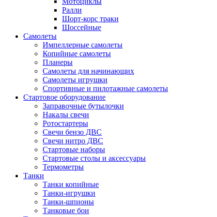
Мотоциклы
Ралли
Шорт-корс траки
Шоссейные
Самолеты
Импеллерные самолеты
Копийные самолеты
Планеры
Самолеты для начинающих
Самолеты игрушки
Спортивные и пилотажные самолеты
Стартовое оборудование
Заправочные бутылочки
Накалы свечи
Ротостартеры
Свечи бензо ДВС
Свечи нитро ДВС
Стартовые наборы
Стартовые столы и аксессуары
Термометры
Танки
Танки копийные
Танки-игрушки
Танки-шпионы
Танковые бои