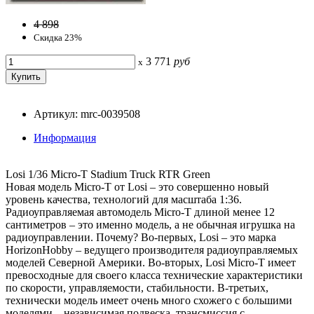
4 898
Скидка 23%
3 771
руб
x
Артикул: mrc-0039508
Информация
Losi 1/36 Micro-T Stadium Truck RTR Green
Новая модель Micro-T от Losi – это совершенно новый
уровень качества, технологий для масштаба 1:36.
Радиоуправляемая автомодель Micro-T длиной менее 12
сантиметров – это именно модель, а не обычная игрушка на
радиоуправлении. Почему? Во-первых, Losi – это марка
HorizonHobby – ведущего производителя радиоуправляемых
моделей Северной Америки. Во-вторых, Losi Micro-T имеет
превосходные для своего класса технические характеристики
по скорости, управляемости, стабильности. В-третьих,
технически модель имеет очень много схожего с большими
моделями – независимая подвеска, трансмиссия с