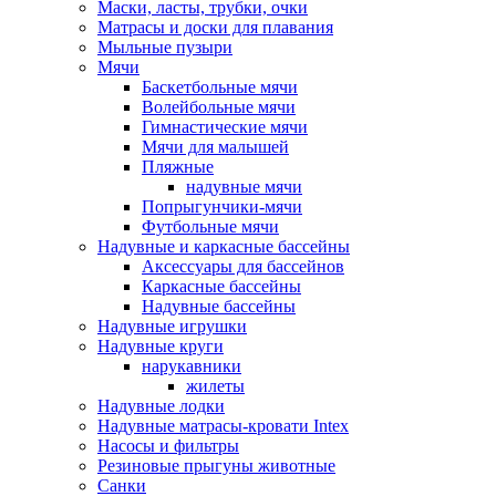
Маски, ласты, трубки, очки
Матрасы и доски для плавания
Мыльные пузыри
Мячи
Баскетбольные мячи
Волейбольные мячи
Гимнастические мячи
Мячи для малышей
Пляжные
надувные мячи
Попрыгунчики-мячи
Футбольные мячи
Надувные и каркасные бассейны
Аксессуары для бассейнов
Каркасные бассейны
Надувные бассейны
Надувные игрушки
Надувные круги
нарукавники
жилеты
Надувные лодки
Надувные матрасы-кровати Intex
Насосы и фильтры
Резиновые прыгуны животные
Санки