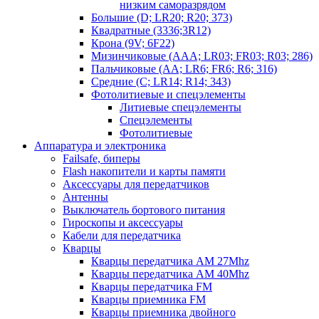
низким саморазрядом
Большие (D; LR20; R20; 373)
Квадратные (3336;3R12)
Крона (9V; 6F22)
Мизинчиковые (AAA; LR03; FR03; R03; 286)
Пальчиковые (AA; LR6; FR6; R6; 316)
Средние (C; LR14; R14; 343)
Фотолитиевые и спецэлементы
Литиевые спецэлементы
Спецэлементы
Фотолитиевые
Аппаратура и электроника
Failsafe, биперы
Flash накопители и карты памяти
Аксессуары для передатчиков
Антенны
Выключатель бортового питания
Гироскопы и аксессуары
Кабели для передатчика
Кварцы
Кварцы передатчика AM 27Mhz
Кварцы передатчика AM 40Mhz
Кварцы передатчика FM
Кварцы приемника FM
Кварцы приемника двойного