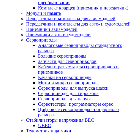
преобразования
Комплект кварцев (приемник и передатчик)
Модули и память
Передатчики и комплекты для авиамоделей
Передатчики и комплекты для авто- и судомоделей
Приемники авиамоделей
Приемники авто- и судомодели
Сервоприводы
Аналоговые сервоприводы стандартного
размера
Большие сервоприводы
Запчасти для сервоприводов
Кабели и разъемы для сервоприводов и
приемников
Качалки на сервоприводы
Мини и микро сервоприводы
Сервоприводы для выпуска шасси
Сервоприводы для гироскопа
Сервоприводы для паруса
Сервотестеры, программаторы серво
Цифровые сервоприводы стандартного
размера
Стабилизаторы напряжения BEC
UBEC
Телеметрия и датчики