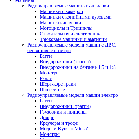
Машины
Радиоуправляемые машинки-игрушки
Машинки с камерой
Машинки с копийными кузовами
Машинки-игрушки
Мотоциклы и Трициклы
Строительная и спецтехника
Трюковые машинки и амфибии
Радиоуправляемые модели машин с ДВС,
бензиновые и нитро
Багги
Внедорожники (трагги)
Внедорожники на бензине 1:5 и 1:8
Монстры
Ралли
Шорт-корс траки
Шоссейные
Радиоуправляемые модели машин электро
Багги
Внедорожники (трагги)
Грузовики и прицепы
Дрифт
Краулеры и трофи
Модели Kyosho Mini-Z
Монстры