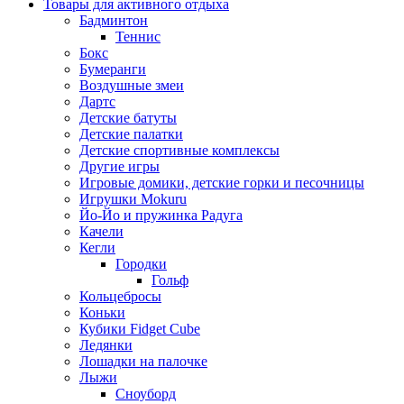
Товары для активного отдыха
Бадминтон
Теннис
Бокс
Бумеранги
Воздушные змеи
Дартс
Детские батуты
Детские палатки
Детские спортивные комплексы
Другие игры
Игровые домики, детские горки и песочницы
Игрушки Mokuru
Йо-Йо и пружинка Радуга
Качели
Кегли
Городки
Гольф
Кольцебросы
Коньки
Кубики Fidget Cube
Ледянки
Лошадки на палочке
Лыжи
Сноуборд