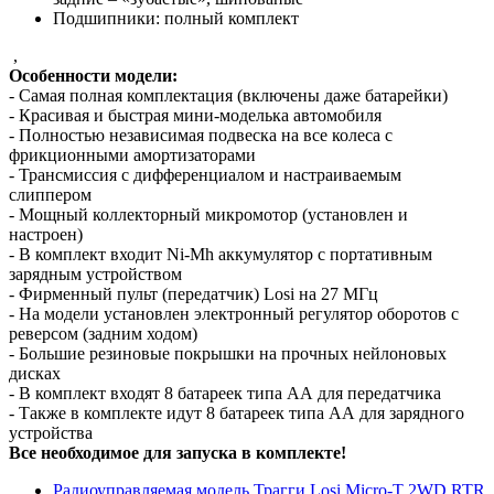
Подшипники: полный комплект
,
Особенности модели:
- Самая полная комплектация (включены даже батарейки)
- Красивая и быстрая мини-моделька автомобиля
- Полностью независимая подвеска на все колеса с
фрикционными амортизаторами
- Трансмиссия с дифференциалом и настраиваемым
слиппером
- Мощный коллекторный микромотор (установлен и
настроен)
- В комплект входит Ni-Mh аккумулятор с портативным
зарядным устройством
- Фирменный пульт (передатчик) Losi на 27 МГц
- На модели установлен электронный регулятор оборотов с
реверсом (задним ходом)
- Большие резиновые покрышки на прочных нейлоновых
дисках
- В комплект входят 8 батареек типа АА для передатчика
- Также в комплекте идут 8 батареек типа АА для зарядного
устройства
Все необходимое для запуска в комплекте!
Радиоуправляемая модель Трагги Losi Micro-T 2WD RTR