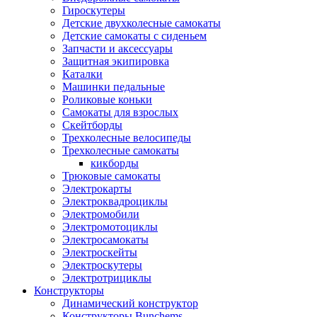
Гироскутеры
Детские двухколесные самокаты
Детские самокаты с сиденьем
Запчасти и аксессуары
Защитная экипировка
Каталки
Машинки педальные
Роликовые коньки
Самокаты для взрослых
Скейтборды
Трехколесные велосипеды
Трехколесные самокаты
кикборды
Трюковые самокаты
Электрокарты
Электроквадроциклы
Электромобили
Электромотоциклы
Электросамокаты
Электроскейты
Электроскутеры
Электротрициклы
Конструкторы
Динамический конструктор
Конструкторы Bunchems