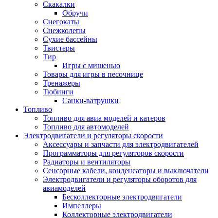
Скакалки
Обручи
Снегокаты
Снежколепы
Сухие бассейны
Твистеры
Тир
Игры с мишенью
Товары для игры в песочнице
Тренажеры
Тюбинги
Санки-ватрушки
Топливо
Топливо для авиа моделей и катеров
Топливо для автомоделей
Электродвигатели и регуляторы скорости
Аксессуары и запчасти для электродвигателей
Программаторы для регуляторов скорости
Радиаторы и вентиляторы
Сенсорные кабели, конденсаторы и выключатели
Электродвигатели и регуляторы оборотов для
авиамоделей
Бесколлекторные электродвигатели
Импеллеры
Коллекторные электродвигатели