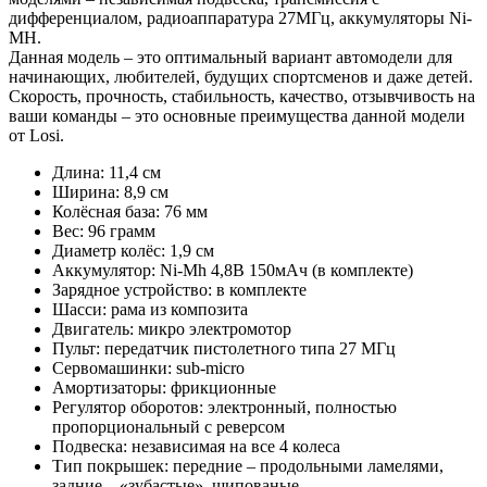
дифференциалом, радиоаппаратура 27МГц, аккумуляторы Ni-
MH.
Данная модель – это оптимальный вариант автомодели для
начинающих, любителей, будущих спортсменов и даже детей.
Скорость, прочность, стабильность, качество, отзывчивость на
ваши команды – это основные преимущества данной модели
от Losi.
Длина: 11,4 см
Ширина: 8,9 см
Колёсная база: 76 мм
Вес: 96 грамм
Диаметр колёс: 1,9 см
Аккумулятор: Ni-Mh 4,8В 150мАч (в комплекте)
Зарядное устройство: в комплекте
Шасси: рама из композита
Двигатель: микро электромотор
Пульт: передатчик пистолетного типа 27 МГц
Сервомашинки: sub-micro
Амортизаторы: фрикционные
Регулятор оборотов: электронный, полностью
пропорциональный с реверсом
Подвеска: независимая на все 4 колеса
Тип покрышек: передние – продольными ламелями,
задние – «зубастые», шипованые