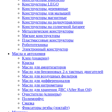
Конструкторы LEGO
Конструкторы деревянные
Конструкторы для малышей
Конструкторы магнитные
Конструкторы на радиоуправлении
Конструкторы на солнечной батарее
Металлические конструкторы
Мягкие конструкторы
Пластмассовые конструкторы
Робототехника
Электронный конструктор
Масла и автохимия
Клеи (циакрин)
Краска
Масло для амортизаторов
Масло для бензиновых 2-х тактных двигателей
Масло для воздушных фильтров
Масло для дифференциалов
Масло для нитрометана
Масло для хранения ДВС (After Run Oil)
Очистители (клинеры)
Полиморфус
Смазка
Фиксаторы резбы (локтайт)