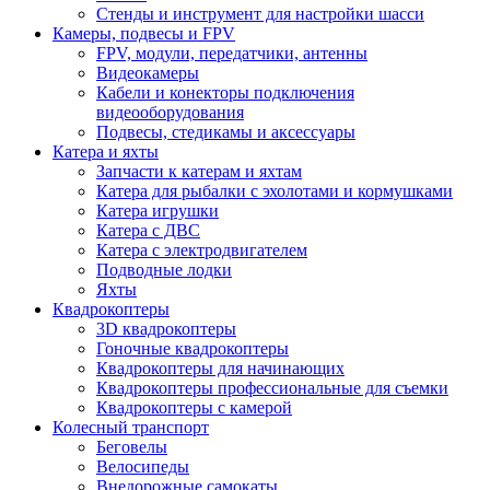
Стенды и инструмент для настройки шасси
Камеры, подвесы и FPV
FPV, модули, передатчики, антенны
Видеокамеры
Кабели и конекторы подключения
видеооборудования
Подвесы, стедикамы и аксессуары
Катера и яхты
Запчасти к катерам и яхтам
Катера для рыбалки с эхолотами и кормушками
Катера игрушки
Катера с ДВС
Катера с электродвигателем
Подводные лодки
Яхты
Квадрокоптеры
3D квадрокоптеры
Гоночные квадрокоптеры
Квадрокоптеры для начинающих
Квадрокоптеры профессиональные для съемки
Квадрокоптеры с камерой
Колесный транспорт
Беговелы
Велосипеды
Внедорожные самокаты