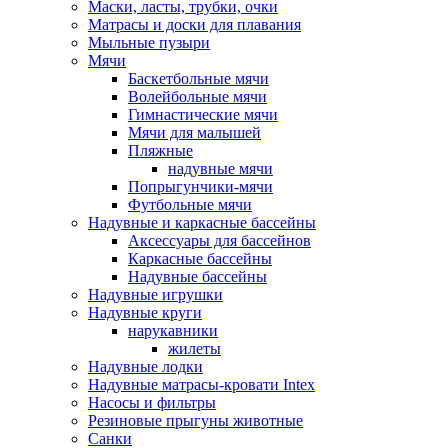
Маски, ласты, трубки, очки
Матрасы и доски для плавания
Мыльные пузыри
Мячи
Баскетбольные мячи
Волейбольные мячи
Гимнастические мячи
Мячи для малышей
Пляжные
надувные мячи
Попрыгунчики-мячи
Футбольные мячи
Надувные и каркасные бассейны
Аксессуары для бассейнов
Каркасные бассейны
Надувные бассейны
Надувные игрушки
Надувные круги
нарукавники
жилеты
Надувные лодки
Надувные матрасы-кровати Intex
Насосы и фильтры
Резиновые прыгуны животные
Санки