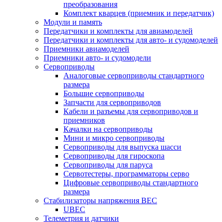
преобразования
Комплект кварцев (приемник и передатчик)
Модули и память
Передатчики и комплекты для авиамоделей
Передатчики и комплекты для авто- и судомоделей
Приемники авиамоделей
Приемники авто- и судомодели
Сервоприводы
Аналоговые сервоприводы стандартного
размера
Большие сервоприводы
Запчасти для сервоприводов
Кабели и разъемы для сервоприводов и
приемников
Качалки на сервоприводы
Мини и микро сервоприводы
Сервоприводы для выпуска шасси
Сервоприводы для гироскопа
Сервоприводы для паруса
Сервотестеры, программаторы серво
Цифровые сервоприводы стандартного
размера
Стабилизаторы напряжения BEC
UBEC
Телеметрия и датчики