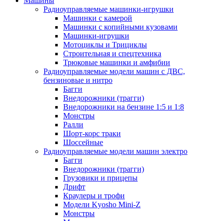
Машины
Радиоуправляемые машинки-игрушки
Машинки с камерой
Машинки с копийными кузовами
Машинки-игрушки
Мотоциклы и Трициклы
Строительная и спецтехника
Трюковые машинки и амфибии
Радиоуправляемые модели машин с ДВС,
бензиновые и нитро
Багги
Внедорожники (трагги)
Внедорожники на бензине 1:5 и 1:8
Монстры
Ралли
Шорт-корс траки
Шоссейные
Радиоуправляемые модели машин электро
Багги
Внедорожники (трагги)
Грузовики и прицепы
Дрифт
Краулеры и трофи
Модели Kyosho Mini-Z
Монстры