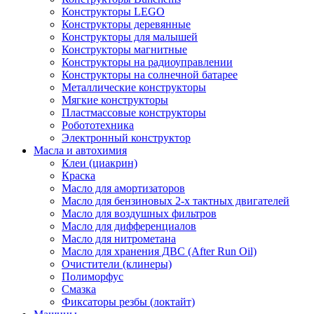
Конструкторы LEGO
Конструкторы деревянные
Конструкторы для малышей
Конструкторы магнитные
Конструкторы на радиоуправлении
Конструкторы на солнечной батарее
Металлические конструкторы
Мягкие конструкторы
Пластмассовые конструкторы
Робототехника
Электронный конструктор
Масла и автохимия
Клеи (циакрин)
Краска
Масло для амортизаторов
Масло для бензиновых 2-х тактных двигателей
Масло для воздушных фильтров
Масло для дифференциалов
Масло для нитрометана
Масло для хранения ДВС (After Run Oil)
Очистители (клинеры)
Полиморфус
Смазка
Фиксаторы резбы (локтайт)