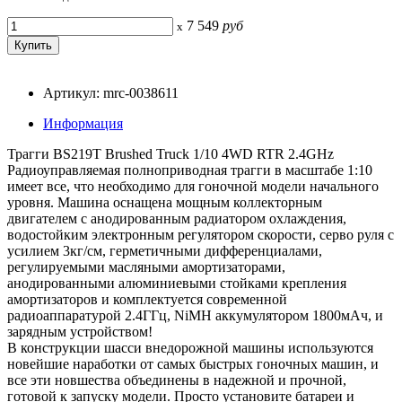
7 549
руб
x
Артикул: mrc-0038611
Информация
Трагги BS219T Brushed Truck 1/10 4WD RTR 2.4GHz
Радиоуправляемая полноприводная трагги в масштабе 1:10
имеет все, что необходимо для гоночной модели начального
уровня. Машина оснащена мощным коллекторным
двигателем с анодированным радиатором охлаждения,
водостойким электронным регулятором скорости, серво руля с
усилием 3кг/см, герметичными дифференциалами,
регулируемыми масляными амортизаторами,
анодированными алюминиевыми стойками крепления
амортизаторов и комплектуется современной
радиоаппаратурой 2.4ГГц, NiMH аккумулятором 1800мАч, и
зарядным устройством!
В конструкции шасси внедорожной машины используются
новейшие наработки от самых быстрых гоночных машин, и
все эти новшества объединены в надежной и прочной,
готовой к запуску модели. Просто установите батареи и