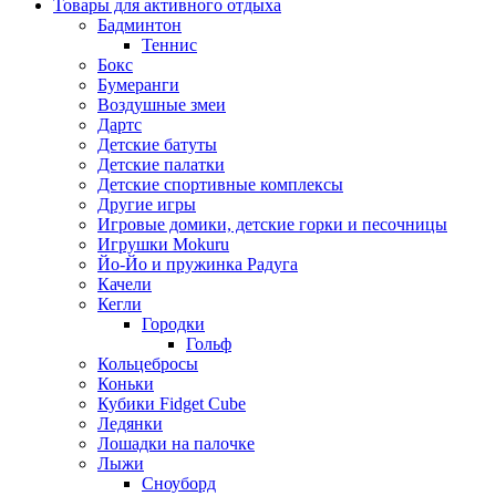
Товары для активного отдыха
Бадминтон
Теннис
Бокс
Бумеранги
Воздушные змеи
Дартс
Детские батуты
Детские палатки
Детские спортивные комплексы
Другие игры
Игровые домики, детские горки и песочницы
Игрушки Mokuru
Йо-Йо и пружинка Радуга
Качели
Кегли
Городки
Гольф
Кольцебросы
Коньки
Кубики Fidget Cube
Ледянки
Лошадки на палочке
Лыжи
Сноуборд