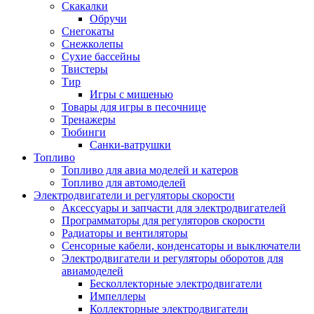
Скакалки
Обручи
Снегокаты
Снежколепы
Сухие бассейны
Твистеры
Тир
Игры с мишенью
Товары для игры в песочнице
Тренажеры
Тюбинги
Санки-ватрушки
Топливо
Топливо для авиа моделей и катеров
Топливо для автомоделей
Электродвигатели и регуляторы скорости
Аксессуары и запчасти для электродвигателей
Программаторы для регуляторов скорости
Радиаторы и вентиляторы
Сенсорные кабели, конденсаторы и выключатели
Электродвигатели и регуляторы оборотов для
авиамоделей
Бесколлекторные электродвигатели
Импеллеры
Коллекторные электродвигатели