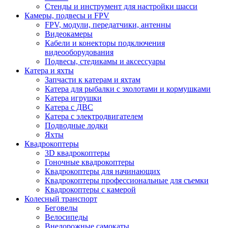
Стенды и инструмент для настройки шасси
Камеры, подвесы и FPV
FPV, модули, передатчики, антенны
Видеокамеры
Кабели и конекторы подключения
видеооборудования
Подвесы, стедикамы и аксессуары
Катера и яхты
Запчасти к катерам и яхтам
Катера для рыбалки с эхолотами и кормушками
Катера игрушки
Катера с ДВС
Катера с электродвигателем
Подводные лодки
Яхты
Квадрокоптеры
3D квадрокоптеры
Гоночные квадрокоптеры
Квадрокоптеры для начинающих
Квадрокоптеры профессиональные для съемки
Квадрокоптеры с камерой
Колесный транспорт
Беговелы
Велосипеды
Внедорожные самокаты