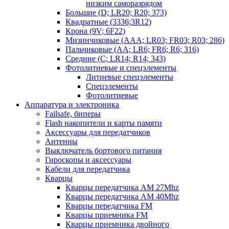
низким саморазрядом
Большие (D; LR20; R20; 373)
Квадратные (3336;3R12)
Крона (9V; 6F22)
Мизинчиковые (AAA; LR03; FR03; R03; 286)
Пальчиковые (AA; LR6; FR6; R6; 316)
Средние (C; LR14; R14; 343)
Фотолитиевые и спецэлементы
Литиевые спецэлементы
Спецэлементы
Фотолитиевые
Аппаратура и электроника
Failsafe, биперы
Flash накопители и карты памяти
Аксессуары для передатчиков
Антенны
Выключатель бортового питания
Гироскопы и аксессуары
Кабели для передатчика
Кварцы
Кварцы передатчика AM 27Mhz
Кварцы передатчика AM 40Mhz
Кварцы передатчика FM
Кварцы приемника FM
Кварцы приемника двойного