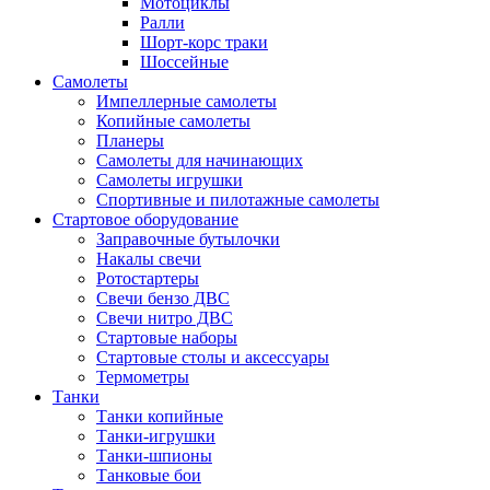
Мотоциклы
Ралли
Шорт-корс траки
Шоссейные
Самолеты
Импеллерные самолеты
Копийные самолеты
Планеры
Самолеты для начинающих
Самолеты игрушки
Спортивные и пилотажные самолеты
Стартовое оборудование
Заправочные бутылочки
Накалы свечи
Ротостартеры
Свечи бензо ДВС
Свечи нитро ДВС
Стартовые наборы
Стартовые столы и аксессуары
Термометры
Танки
Танки копийные
Танки-игрушки
Танки-шпионы
Танковые бои