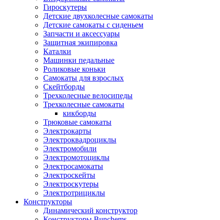
Гироскутеры
Детские двухколесные самокаты
Детские самокаты с сиденьем
Запчасти и аксессуары
Защитная экипировка
Каталки
Машинки педальные
Роликовые коньки
Самокаты для взрослых
Скейтборды
Трехколесные велосипеды
Трехколесные самокаты
кикборды
Трюковые самокаты
Электрокарты
Электроквадроциклы
Электромобили
Электромотоциклы
Электросамокаты
Электроскейты
Электроскутеры
Электротрициклы
Конструкторы
Динамический конструктор
Конструкторы Bunchems