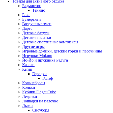
Товары для активного отдыха
Бадминтон
Теннис
Бокс
Бумеранги
Воздушные змеи
Дартс
Детские батуты
Детские палатки
Детские спортивные комплексы
Другие игры
Игровые домики, детские горки и песочницы
Игрушки Mokuru
Йо-Йо и пружинка Радуга
Качели
Кегли
Городки
Гольф
Кольцебросы
Коньки
Кубики Fidget Cube
Ледянки
Лошадки на палочке
Лыжи
Сноуборд