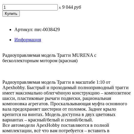
9 044
руб
x
Артикул: mrc-0038429
Информация
Радиоуправляемая модель Трагги MURENA с
бесколлекторным мотором (красная)
Радиоуправляемая модель Трагги в масштабе 1:10 от
Apexhobby. Быстрый и проходимый полноприводный трагги
имеет максимально облегчённую конструкцию – композитное
шасси, пластиковые рычаги подвески, рациональная
компоновка агрегатов. Проскальзывающая муфта основного
вала предохраняет шестерни от поломок. Заднее крыло
крепится на винтах. Модель доступна в двух цветовых
вариантах – красный/белый и синий/белый.
Все автомодели ApexHobby поставляются в полной
комплектации, всё что вам потребуется – вставить в