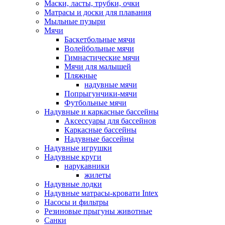
Маски, ласты, трубки, очки
Матрасы и доски для плавания
Мыльные пузыри
Мячи
Баскетбольные мячи
Волейбольные мячи
Гимнастические мячи
Мячи для малышей
Пляжные
надувные мячи
Попрыгунчики-мячи
Футбольные мячи
Надувные и каркасные бассейны
Аксессуары для бассейнов
Каркасные бассейны
Надувные бассейны
Надувные игрушки
Надувные круги
нарукавники
жилеты
Надувные лодки
Надувные матрасы-кровати Intex
Насосы и фильтры
Резиновые прыгуны животные
Санки