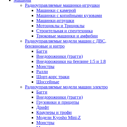
Машины
Радиоуправляемые машинки-игрушки
Машинки с камерой
Машинки с копийными кузовами
Машинки-игрушки
Мотоциклы и Трициклы
Строительная и спецтехника
Трюковые машинки и амфибии
Радиоуправляемые модели машин с ДВС,
бензиновые и нитро
Багги
Внедорожники (трагги)
Внедорожники на бензине 1:5 и 1:8
Монстры
Ралли
Шорт-корс траки
Шоссейные
Радиоуправляемые модели машин электро
Багги
Внедорожники (трагги)
Грузовики и прицепы
Дрифт
Краулеры и трофи
Модели Kyosho Mini-Z
Монстры