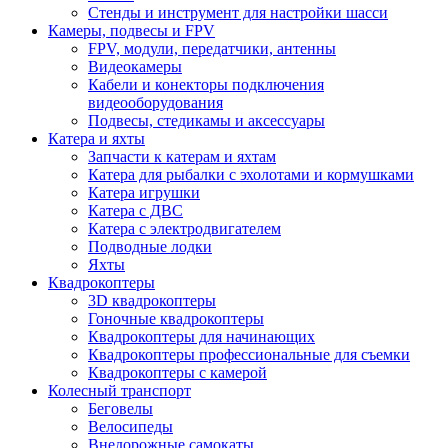
Стенды и инструмент для настройки шасси
Камеры, подвесы и FPV
FPV, модули, передатчики, антенны
Видеокамеры
Кабели и конекторы подключения
видеооборудования
Подвесы, стедикамы и аксессуары
Катера и яхты
Запчасти к катерам и яхтам
Катера для рыбалки с эхолотами и кормушками
Катера игрушки
Катера с ДВС
Катера с электродвигателем
Подводные лодки
Яхты
Квадрокоптеры
3D квадрокоптеры
Гоночные квадрокоптеры
Квадрокоптеры для начинающих
Квадрокоптеры профессиональные для съемки
Квадрокоптеры с камерой
Колесный транспорт
Беговелы
Велосипеды
Внедорожные самокаты