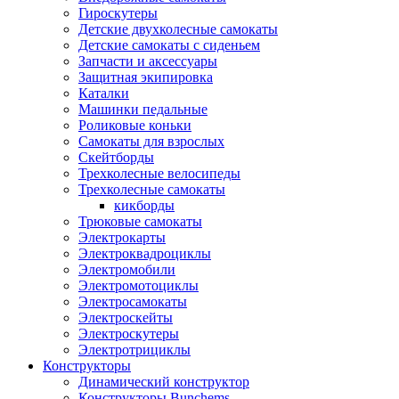
Гироскутеры
Детские двухколесные самокаты
Детские самокаты с сиденьем
Запчасти и аксессуары
Защитная экипировка
Каталки
Машинки педальные
Роликовые коньки
Самокаты для взрослых
Скейтборды
Трехколесные велосипеды
Трехколесные самокаты
кикборды
Трюковые самокаты
Электрокарты
Электроквадроциклы
Электромобили
Электромотоциклы
Электросамокаты
Электроскейты
Электроскутеры
Электротрициклы
Конструкторы
Динамический конструктор
Конструкторы Bunchems