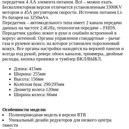
передатчик 4 АА элемента питания. Всё – можно ехать.
Бесколлекторная версия отличается установленным 3300KV
мотором и 45А регулятором скорости. Источник питания Li-
Po батарея на 3250мАч.
Передатчик – автомодельного типа имеет 2 канала передачи
данных на частоте 2.4GHz, технология передачи – FHDS.
Передатчик удобно лежит в руке и снабжён встроенной в
корпус антенной. Органы управления стандартные – рычаг
газа и рулевое колесо, на которое установлен поролоновый
кожух. Все органы настройки находятся на верхней панели и
всегда под рукой, реверс обоих каналов, триммеры, двойные
расходы, кнопка привязки и тумблер ВКЛ/ВЫКЛ.
Длина: 415мм
Ширина: 255мм
Высота: 156мм
Колёсная база: 290/295мм
Диаметр колеса 120мм
Ширина колеса: 66мм
Особенности модели:
Полноприводная модель в версии RTR
Уникальный дизайн редукторов для низкого центра
тяжести