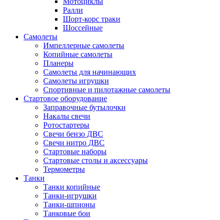
Мотоциклы
Ралли
Шорт-корс траки
Шоссейные
Самолеты
Импеллерные самолеты
Копийные самолеты
Планеры
Самолеты для начинающих
Самолеты игрушки
Спортивные и пилотажные самолеты
Стартовое оборудование
Заправочные бутылочки
Накалы свечи
Ротостартеры
Свечи бензо ДВС
Свечи нитро ДВС
Стартовые наборы
Стартовые столы и аксессуары
Термометры
Танки
Танки копийные
Танки-игрушки
Танки-шпионы
Танковые бои