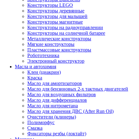
Конструкторы LEGO
Конструкторы деревянные
Конструкторы для малышей
Конструкторы магнитные
Конструкторы на радиоуправлении
Конструкторы на солнечной батарее
Металлические конструкторы
Мягкие конструкторы
Пластмассовые конструкторы
Робототехника
Электронный конструктор
Масла и автохимия
Клеи (циакрин)
Краска
Масло для амортизаторов
Масло для бензиновых 2-х тактных двигателей
Масло для воздушных фильтров
Масло для дифференциалов
Масло для нитрометана
Масло для хранения ДВС (After Run Oil)
Очистители (клинеры)
Полиморфус
Смазка
Фиксаторы резбы (локтайт)