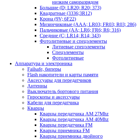
низким саморазрядом
Большие (D; LR20; R20; 373)
Квадратные (3336;3R12)
Крона (9V; 6F22)
Мизинчиковые (AAA; LR03; FR03; R03; 286)
Пальчиковые (AA; LR6; FR6; R6; 316)
Средние (C; LR14; R14; 343)
Фотолитиевые и спецэлементы
Литиевые спецэлементы
Спецэлементы
Фотолитиевые
Аппаратура и электроника
Failsafe, биперы
Flash накопители и карты памяти
Аксессуары для передатчиков
Антенны
Выключатель бортового питания
Гироскопы и аксессуары
Кабели для передатчика
Кварцы
Кварцы передатчика AM 27Mhz
Кварцы передатчика AM 40Mhz
Кварцы передатчика FM
Кварцы приемника FM
Кварцы приемника двойного