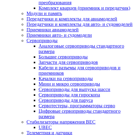
преобразования
Комплект кварцев (приемник и передатчик)
Модули и память
Передатчики и комплекты для авиамоделей
Передатчики и комплекты для авто- и судомоделей
Приемники авиамоделей
Приемники авто- и судомодели
Сервоприводы
Аналоговые сервоприводы стандартного
размера
Большие сервоприводы
Запчасти для сервоприводов
Кабели и разъемы для сервоприводов и
приемников
Качалки на сервоприводы
Мини и микро сервоприводы
Сервоприводы для выпуска шасси
Сервоприводы для гироскопа
Сервоприводы для паруса
Сервотестеры, программаторы серво
Цифровые сервоприводы стандартного
размера
Стабилизаторы напряжения BEC
UBEC
Телеметрия и датчики