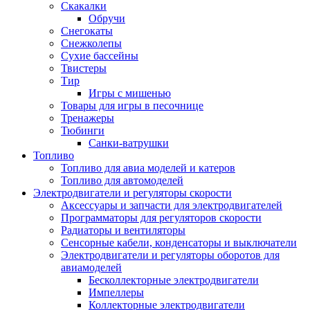
Скакалки
Обручи
Снегокаты
Снежколепы
Сухие бассейны
Твистеры
Тир
Игры с мишенью
Товары для игры в песочнице
Тренажеры
Тюбинги
Санки-ватрушки
Топливо
Топливо для авиа моделей и катеров
Топливо для автомоделей
Электродвигатели и регуляторы скорости
Аксессуары и запчасти для электродвигателей
Программаторы для регуляторов скорости
Радиаторы и вентиляторы
Сенсорные кабели, конденсаторы и выключатели
Электродвигатели и регуляторы оборотов для
авиамоделей
Бесколлекторные электродвигатели
Импеллеры
Коллекторные электродвигатели