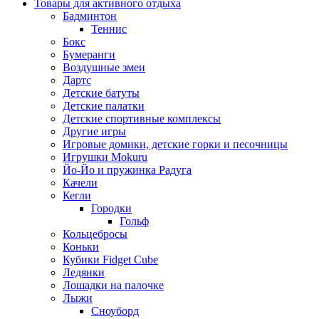
Товары для активного отдыха
Бадминтон
Теннис
Бокс
Бумеранги
Воздушные змеи
Дартс
Детские батуты
Детские палатки
Детские спортивные комплексы
Другие игры
Игровые домики, детские горки и песочницы
Игрушки Mokuru
Йо-Йо и пружинка Радуга
Качели
Кегли
Городки
Гольф
Кольцебросы
Коньки
Кубики Fidget Cube
Ледянки
Лошадки на палочке
Лыжи
Сноуборд