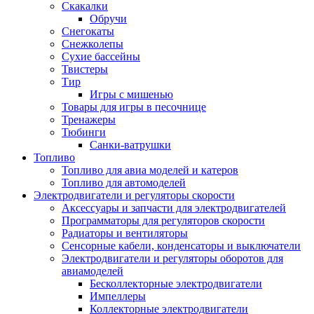
Скакалки
Обручи
Снегокаты
Снежколепы
Сухие бассейны
Твистеры
Тир
Игры с мишенью
Товары для игры в песочнице
Тренажеры
Тюбинги
Санки-ватрушки
Топливо
Топливо для авиа моделей и катеров
Топливо для автомоделей
Электродвигатели и регуляторы скорости
Аксессуары и запчасти для электродвигателей
Программаторы для регуляторов скорости
Радиаторы и вентиляторы
Сенсорные кабели, конденсаторы и выключатели
Электродвигатели и регуляторы оборотов для
авиамоделей
Бесколлекторные электродвигатели
Импеллеры
Коллекторные электродвигатели