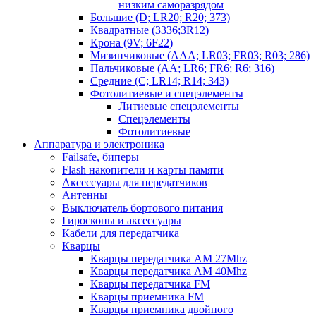
низким саморазрядом
Большие (D; LR20; R20; 373)
Квадратные (3336;3R12)
Крона (9V; 6F22)
Мизинчиковые (AAA; LR03; FR03; R03; 286)
Пальчиковые (AA; LR6; FR6; R6; 316)
Средние (C; LR14; R14; 343)
Фотолитиевые и спецэлементы
Литиевые спецэлементы
Спецэлементы
Фотолитиевые
Аппаратура и электроника
Failsafe, биперы
Flash накопители и карты памяти
Аксессуары для передатчиков
Антенны
Выключатель бортового питания
Гироскопы и аксессуары
Кабели для передатчика
Кварцы
Кварцы передатчика AM 27Mhz
Кварцы передатчика AM 40Mhz
Кварцы передатчика FM
Кварцы приемника FM
Кварцы приемника двойного