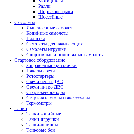
Мотоциклы
Ралли
Шорт-корс траки
Шоссейные
Самолеты
Импеллерные самолеты
Копийные самолеты
Планеры
Самолеты для начинающих
Самолеты игрушки
Спортивные и пилотажные самолеты
Стартовое оборудование
Заправочные бутылочки
Накалы свечи
Ротостартеры
Свечи бензо ДВС
Свечи нитро ДВС
Стартовые наборы
Стартовые столы и аксессуары
Термометры
Танки
Танки копийные
Танки-игрушки
Танки-шпионы
Танковые бои