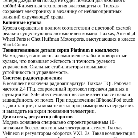
Теперь дождливая погода не будет помехой для любимого
хобби! Фирменная технология влагозащиты от Traxxas
сохраняет электронику и механику от неблагоприятных
влияний окружающей среды.
Копийные кузова
Кузова окрашены в полном соответствии с цветовой схемой
реально существующих автомобилей команд Traxxas, Amsoil ,4
Wheel Parts и Chet Huffman Motorsports, выступающих в классе
Short-Course
Тюнингованные детали серии Platinum в комплекте
На модели установлены алюминиевые хабы и поворотные
кулаки, что повышает жёсткость и точность рулевого
управления. Стальные стабилизаторы повышают
устойчивость и управляемость.
Система радиоуправления
В комплект включена радиоаппаратура Traxxas TQi. Рабочая
частота 2.4 ГГц, современный протокол передачи данных и
функция Fail Safe обеспечивают высокое качество сигнала и
защищённость от помех. При подключении IiPhone/iPod touch
к док-станции, вы можете легко программировать передатчик
и выводить на экран показания телеметрии.
Двигатель, регулятор оборотов
Модель оснащена специально спроектированным 10-
витковым бессколлекторным электродвигателем Traxxas
Velineon и регулятором оборотов VXL-3s. Такая комплектация