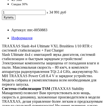
Скидка 30%
34 991
руб
x
Артикул: mrc-0050883
Информация
TRAXXAS Slash 4x4 Ultimate VXL Brushless 1/10 RTR с
системой стабилизации + Fast Charger
Slash Ultimate 4x4 с имитацией звука двигателя, системой
стабилизации и быстрым зарядным устройством!
Электронные компоненты защищены от попадания влаги и
пыли. Максимальная скорость – 80 км/ч, в комплекте
аппаратура радиоуправления TQi 2.4 GHz, аккумулятор Ni-
MH TRAXXAS Power Cell 8.4 V и зарядное устройство.
Модель собрана и укомплектована всем необходимым для
первого запуска.
Система стабилизации TSM
(TRAXXAS Stability
Management) позволит Вам прочувствовать всю мощь,
скорость и динамику, заложенные производителем в модели
TRAXXAS, делая управление более легким и предсказуемым
даже на скользкой поверхности! Не имеет значения, какую