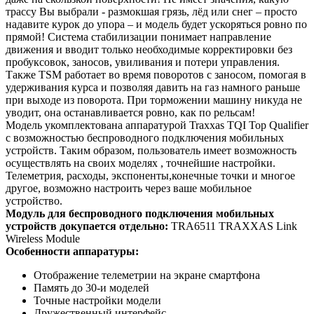
трассу Вы выбрали - размокшая грязь, лёд или снег – просто
надавите курок до упора – и модель будет ускоряться ровно по
прямой! Система стабилизации понимает направление
движения и вводит только необходимые корректировки без
пробуксовок, заносов, увиливания и потери управления.
Также TSM работает во время поворотов c заносом, помогая в
удерживания курса и позволяя давить на газ намного раньше
при выходе из поворота. При торможении машину никуда не
уводит, она останавливается ровно, как по рельсам!
Модель укомплектована аппаратурой Traxxas TQI Top Qualifier
с возможностью беспроводного подключения мобильных
устройств. Таким образом, пользователь имеет возможность
осуществлять на своих моделях , точнейшие настройки.
Телеметрия, расходы, экспоненты,конечные точки и многое
другое, возможно настроить через ваше мобильное
устройство.
Модуль для беспроводного подключения мобильных
устройств докупается отдельно:
TRA6511 TRAXXAS Link
Wireless Module
Особенности аппаратуры:
Отображение телеметрии на экране смартфона
Память до 30-и моделей
Точные настройки модели
Дружественный интерфейс