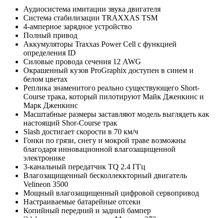
Аудиосистема имитации звука двигателя
Система стабилизации TRAXXAS TSM
4-амперное зарядное устройство
Полный привод
Аккумуляторы Traxxas Power Cell с функцией
определения ID
Силовые провода сечения 12 AWG
Окрашенный кузов ProGraphix доступен в синем и
белом цветах
Реплика знаменитого реально существующего Short-
Course трака, который пилотируют Майк Дженкинс и
Марк Дженкинс
Масштабные размеры заставляют модель выглядеть как
настоящий Shor-Course трак
Slash достигает скорости в 70 км/ч
Гонки по грязи, снегу и мокрой траве возможны
благодаря инновационной влагозащищенной
электронике
3-канальный передатчик TQ 2.4 ГГц
Влагозащищенный бесколлеккторный двигатель
Velineon 3500
Мощный влагозащищенный цифровой сервопривод
Настраиваемые батарейные отсеки
Копийный передний и задний бампер