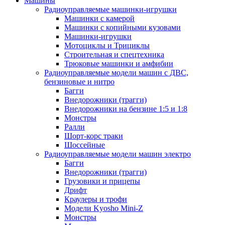
Машины
Радиоуправляемые машинки-игрушки
Машинки с камерой
Машинки с копийными кузовами
Машинки-игрушки
Мотоциклы и Трициклы
Строительная и спецтехника
Трюковые машинки и амфибии
Радиоуправляемые модели машин с ДВС,
бензиновые и нитро
Багги
Внедорожники (трагги)
Внедорожники на бензине 1:5 и 1:8
Монстры
Ралли
Шорт-корс траки
Шоссейные
Радиоуправляемые модели машин электро
Багги
Внедорожники (трагги)
Грузовики и прицепы
Дрифт
Краулеры и трофи
Модели Kyosho Mini-Z
Монстры