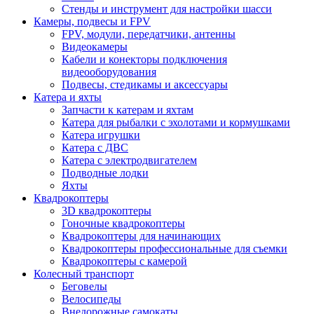
Стенды и инструмент для настройки шасси
Камеры, подвесы и FPV
FPV, модули, передатчики, антенны
Видеокамеры
Кабели и конекторы подключения
видеооборудования
Подвесы, стедикамы и аксессуары
Катера и яхты
Запчасти к катерам и яхтам
Катера для рыбалки с эхолотами и кормушками
Катера игрушки
Катера с ДВС
Катера с электродвигателем
Подводные лодки
Яхты
Квадрокоптеры
3D квадрокоптеры
Гоночные квадрокоптеры
Квадрокоптеры для начинающих
Квадрокоптеры профессиональные для съемки
Квадрокоптеры с камерой
Колесный транспорт
Беговелы
Велосипеды
Внедорожные самокаты