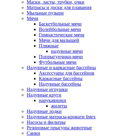
Маски, ласты, трубки, очки
Матрасы и доски для плавания
Мыльные пузыри
Мячи
Баскетбольные мячи
Волейбольные мячи
Гимнастические мячи
Мячи для малышей
Пляжные
надувные мячи
Попрыгунчики-мячи
Футбольные мячи
Надувные и каркасные бассейны
Аксессуары для бассейнов
Каркасные бассейны
Надувные бассейны
Надувные игрушки
Надувные круги
нарукавники
жилеты
Надувные лодки
Надувные матрасы-кровати Intex
Насосы и фильтры
Резиновые прыгуны животные
Санки