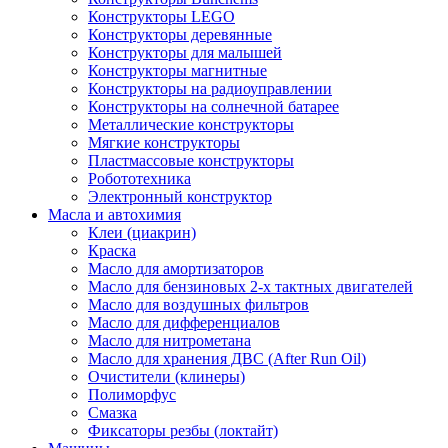
Конструкторы LEGO
Конструкторы деревянные
Конструкторы для малышей
Конструкторы магнитные
Конструкторы на радиоуправлении
Конструкторы на солнечной батарее
Металлические конструкторы
Мягкие конструкторы
Пластмассовые конструкторы
Робототехника
Электронный конструктор
Масла и автохимия
Клеи (циакрин)
Краска
Масло для амортизаторов
Масло для бензиновых 2-х тактных двигателей
Масло для воздушных фильтров
Масло для дифференциалов
Масло для нитрометана
Масло для хранения ДВС (After Run Oil)
Очистители (клинеры)
Полиморфус
Смазка
Фиксаторы резбы (локтайт)