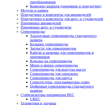
преобразования
Комплект кварцев (приемник и передатчик)
Модули и память
Передатчики и комплекты для авиамоделей
Передатчики и комплекты для авто- и судомоделей
Приемники авиамоделей
Приемники авто- и судомодели
Сервоприводы
Аналоговые сервоприводы стандартного
размера
Большие сервоприводы
Запчасти для сервоприводов
Кабели и разъемы для сервоприводов и
приемников
Качалки на сервоприводы
Мини и микро сервоприводы
Сервоприводы для выпуска шасси
Сервоприводы для гироскопа
Сервоприводы для паруса
Сервотестеры, программаторы серво
Цифровые сервоприводы стандартного
размера
Стабилизаторы напряжения BEC
UBEC
Телеметрия и датчики