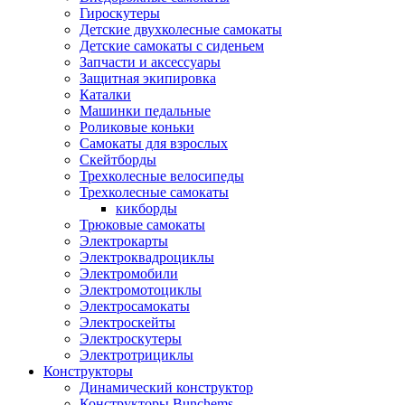
Гироскутеры
Детские двухколесные самокаты
Детские самокаты с сиденьем
Запчасти и аксессуары
Защитная экипировка
Каталки
Машинки педальные
Роликовые коньки
Самокаты для взрослых
Скейтборды
Трехколесные велосипеды
Трехколесные самокаты
кикборды
Трюковые самокаты
Электрокарты
Электроквадроциклы
Электромобили
Электромотоциклы
Электросамокаты
Электроскейты
Электроскутеры
Электротрициклы
Конструкторы
Динамический конструктор
Конструкторы Bunchems