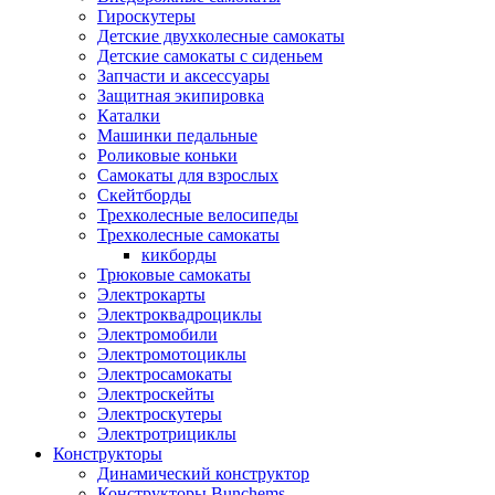
Гироскутеры
Детские двухколесные самокаты
Детские самокаты с сиденьем
Запчасти и аксессуары
Защитная экипировка
Каталки
Машинки педальные
Роликовые коньки
Самокаты для взрослых
Скейтборды
Трехколесные велосипеды
Трехколесные самокаты
кикборды
Трюковые самокаты
Электрокарты
Электроквадроциклы
Электромобили
Электромотоциклы
Электросамокаты
Электроскейты
Электроскутеры
Электротрициклы
Конструкторы
Динамический конструктор
Конструкторы Bunchems