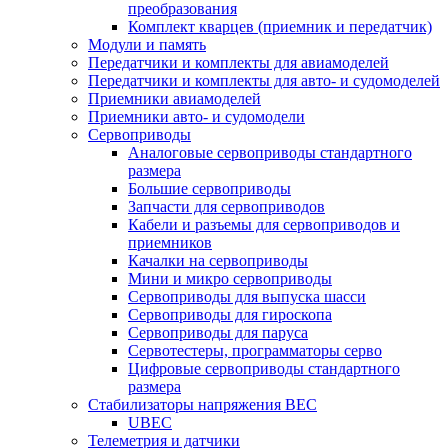
преобразования
Комплект кварцев (приемник и передатчик)
Модули и память
Передатчики и комплекты для авиамоделей
Передатчики и комплекты для авто- и судомоделей
Приемники авиамоделей
Приемники авто- и судомодели
Сервоприводы
Аналоговые сервоприводы стандартного
размера
Большие сервоприводы
Запчасти для сервоприводов
Кабели и разъемы для сервоприводов и
приемников
Качалки на сервоприводы
Мини и микро сервоприводы
Сервоприводы для выпуска шасси
Сервоприводы для гироскопа
Сервоприводы для паруса
Сервотестеры, программаторы серво
Цифровые сервоприводы стандартного
размера
Стабилизаторы напряжения BEC
UBEC
Телеметрия и датчики