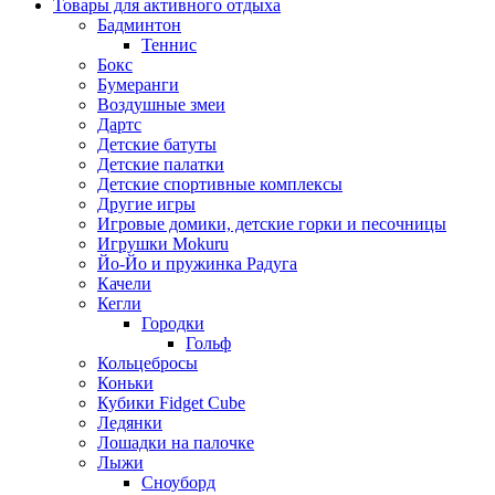
Товары для активного отдыха
Бадминтон
Теннис
Бокс
Бумеранги
Воздушные змеи
Дартс
Детские батуты
Детские палатки
Детские спортивные комплексы
Другие игры
Игровые домики, детские горки и песочницы
Игрушки Mokuru
Йо-Йо и пружинка Радуга
Качели
Кегли
Городки
Гольф
Кольцебросы
Коньки
Кубики Fidget Cube
Ледянки
Лошадки на палочке
Лыжи
Сноуборд