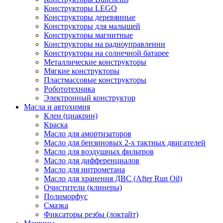
Конструкторы LEGO
Конструкторы деревянные
Конструкторы для малышей
Конструкторы магнитные
Конструкторы на радиоуправлении
Конструкторы на солнечной батарее
Металлические конструкторы
Мягкие конструкторы
Пластмассовые конструкторы
Робототехника
Электронный конструктор
Масла и автохимия
Клеи (циакрин)
Краска
Масло для амортизаторов
Масло для бензиновых 2-х тактных двигателей
Масло для воздушных фильтров
Масло для дифференциалов
Масло для нитрометана
Масло для хранения ДВС (After Run Oil)
Очистители (клинеры)
Полиморфус
Смазка
Фиксаторы резбы (локтайт)