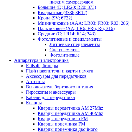
низким саморазрядом
Большие (D; LR20; R20; 373)
Квадратные (3336;3R12)
Крона (9V; 6F22)
Мизинчиковые (AAA; LR03; FR03; R03; 286)
Пальчиковые (AA; LR6; FR6; R6; 316)
Средние (C; LR14; R14; 343)
Фотолитиевые и спецэлементы
Литиевые спецэлементы
Спецэлементы
Фотолитиевые
Аппаратура и электроника
Failsafe, биперы
Flash накопители и карты памяти
Аксессуары для передатчиков
Антенны
Выключатель бортового питания
Гироскопы и аксессуары
Кабели для передатчика
Кварцы
Кварцы передатчика AM 27Mhz
Кварцы передатчика AM 40Mhz
Кварцы передатчика FM
Кварцы приемника FM
Кварцы приемника двойного