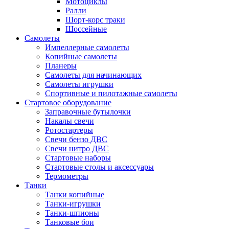
Мотоциклы
Ралли
Шорт-корс траки
Шоссейные
Самолеты
Импеллерные самолеты
Копийные самолеты
Планеры
Самолеты для начинающих
Самолеты игрушки
Спортивные и пилотажные самолеты
Стартовое оборудование
Заправочные бутылочки
Накалы свечи
Ротостартеры
Свечи бензо ДВС
Свечи нитро ДВС
Стартовые наборы
Стартовые столы и аксессуары
Термометры
Танки
Танки копийные
Танки-игрушки
Танки-шпионы
Танковые бои