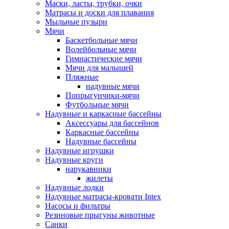
Маски, ласты, трубки, очки
Матрасы и доски для плавания
Мыльные пузыри
Мячи
Баскетбольные мячи
Волейбольные мячи
Гимнастические мячи
Мячи для малышей
Пляжные
надувные мячи
Попрыгунчики-мячи
Футбольные мячи
Надувные и каркасные бассейны
Аксессуары для бассейнов
Каркасные бассейны
Надувные бассейны
Надувные игрушки
Надувные круги
нарукавники
жилеты
Надувные лодки
Надувные матрасы-кровати Intex
Насосы и фильтры
Резиновые прыгуны животные
Санки