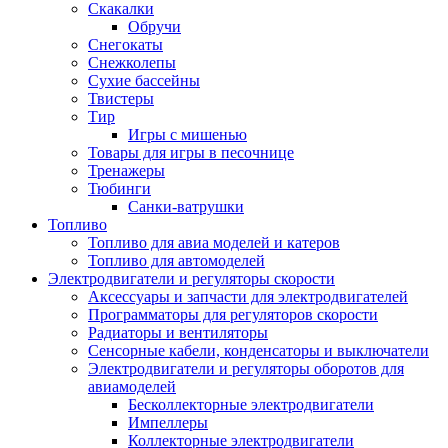
Скакалки
Обручи
Снегокаты
Снежколепы
Сухие бассейны
Твистеры
Тир
Игры с мишенью
Товары для игры в песочнице
Тренажеры
Тюбинги
Санки-ватрушки
Топливо
Топливо для авиа моделей и катеров
Топливо для автомоделей
Электродвигатели и регуляторы скорости
Аксессуары и запчасти для электродвигателей
Программаторы для регуляторов скорости
Радиаторы и вентиляторы
Сенсорные кабели, конденсаторы и выключатели
Электродвигатели и регуляторы оборотов для
авиамоделей
Бесколлекторные электродвигатели
Импеллеры
Коллекторные электродвигатели