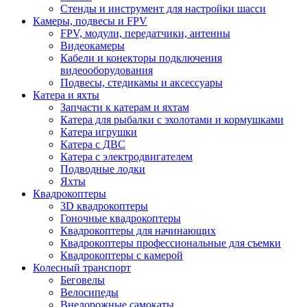
Стенды и инструмент для настройки шасси
Камеры, подвесы и FPV
FPV, модули, передатчики, антенны
Видеокамеры
Кабели и конекторы подключения
видеооборудования
Подвесы, стедикамы и аксессуары
Катера и яхты
Запчасти к катерам и яхтам
Катера для рыбалки с эхолотами и кормушками
Катера игрушки
Катера с ДВС
Катера с электродвигателем
Подводные лодки
Яхты
Квадрокоптеры
3D квадрокоптеры
Гоночные квадрокоптеры
Квадрокоптеры для начинающих
Квадрокоптеры профессиональные для съемки
Квадрокоптеры с камерой
Колесный транспорт
Беговелы
Велосипеды
Внедорожные самокаты