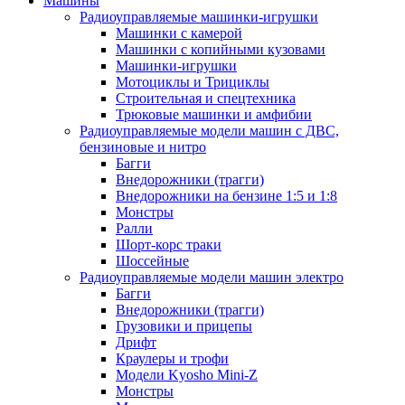
Машины
Радиоуправляемые машинки-игрушки
Машинки с камерой
Машинки с копийными кузовами
Машинки-игрушки
Мотоциклы и Трициклы
Строительная и спецтехника
Трюковые машинки и амфибии
Радиоуправляемые модели машин с ДВС,
бензиновые и нитро
Багги
Внедорожники (трагги)
Внедорожники на бензине 1:5 и 1:8
Монстры
Ралли
Шорт-корс траки
Шоссейные
Радиоуправляемые модели машин электро
Багги
Внедорожники (трагги)
Грузовики и прицепы
Дрифт
Краулеры и трофи
Модели Kyosho Mini-Z
Монстры