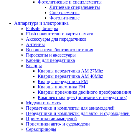
Фотолитиевые и спецэлементы
Литиевые спецэлементы
Спецэлементы
Фотолитиевые
Аппаратура и электроника
Failsafe, биперы
Flash накопители и карты памяти
Аксессуары для передатчиков
Антенны
Выключатель бортового питания
Гироскопы и аксессуары
Кабели для передатчика
Кварцы
Кварцы передатчика AM 27Mhz
Кварцы передатчика AM 40Mhz
Кварцы передатчика FM
Кварцы приемника FM
Кварцы приемника двойного преобразования
Комплект кварцев (приемник и передатчик)
Модули и память
Передатчики и комплекты для авиамоделей
Передатчики и комплекты для авто- и судомоделей
Приемники авиамоделей
Приемники авто- и судомодели
Сервоприводы