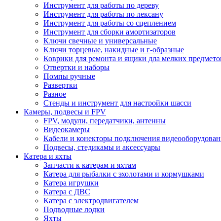
Инструмент для работы по дереву
Инструмент для работы по лексану
Инструмент для работы со сцеплением
Инструмент для сборки амортизаторов
Ключи свечные и универсальные
Ключи торцевые, накидные и г-образные
Коврики для ремонта и ящики дла мелких предмето
Отвертки и наборы
Помпы ручные
Развертки
Разное
Стенды и инструмент для настройки шасси
Камеры, подвесы и FPV
FPV, модули, передатчики, антенны
Видеокамеры
Кабели и конекторы подключения видеооборудован
Подвесы, стедикамы и аксессуары
Катера и яхты
Запчасти к катерам и яхтам
Катера для рыбалки с эхолотами и кормушками
Катера игрушки
Катера с ДВС
Катера с электродвигателем
Подводные лодки
Яхты