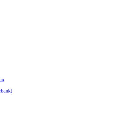
ов
bank)