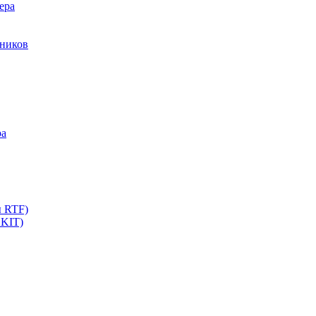
ера
мников
ра
ы RTF)
 KIT)