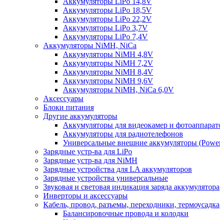
Аккумуляторы LiPo 14,8V
Аккумуляторы LiPo 18,5V
Аккумуляторы LiPo 22,2V
Аккумуляторы LiPo 3,7V
Аккумуляторы LiPo 7,4V
Аккумуляторы NiMH, NiCa
Аккумуляторы NiMH 4,8V
Аккумуляторы NiMH 7,2V
Аккумуляторы NiMH 8,4V
Аккумуляторы NiMH 9,6V
Аккумуляторы NiMH, NiCa 6,0V
Аксессуары
Блоки питания
Другие аккумуляторы
Аккумуляторы для видеокамер и фотоаппарат
Аккумуляторы для радиотелефонов
Универсальные внешние аккумуляторы (Power
Зарядные устр-ва для LiPo
Зарядные устр-ва для NiMH
Зарядные устройства для LA аккумуляторов
Зарядные устройства универсальные
Звуковая и световая индикация заряда аккумулятора
Инверторы и аксессуары
Кабель, провод, разъемы, переходники, термоусадка
Балансировочные провода и колодки