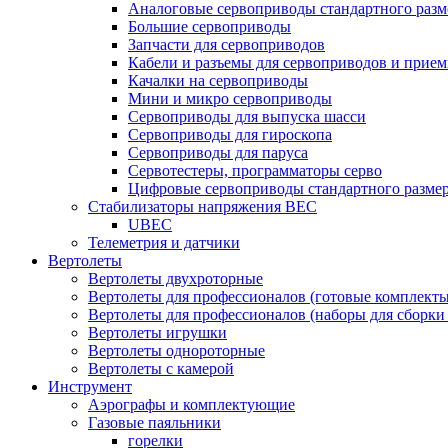
Аналоговые сервоприводы стандартного разм
Большие сервоприводы
Запчасти для сервоприводов
Кабели и разъемы для сервоприводов и прие
Качалки на сервоприводы
Мини и микро сервоприводы
Сервоприводы для выпуска шасси
Сервоприводы для гироскопа
Сервоприводы для паруса
Сервотестеры, программаторы серво
Цифровые сервоприводы стандартного разме
Стабилизаторы напряжения BEC
UBEC
Телеметрия и датчики
Вертолеты
Вертолеты двухроторные
Вертолеты для профессионалов (готовые комплект
Вертолеты для профессионалов (наборы для сборки
Вертолеты игрушки
Вертолеты однороторные
Вертолеты с камерой
Инструмент
Аэрографы и комплектующие
Газовые паяльники
горелки