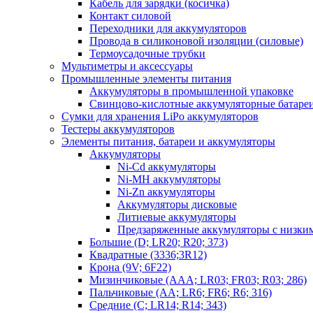
Кабель для зарядки (косичка)
Контакт силовой
Переходники для аккумуляторов
Провода в силиконовой изоляции (силовые)
Термоусадочные трубки
Мультиметры и аксессуары
Промышленные элементы питания
Аккумуляторы в промышленной упаковке
Свинцово-кислотные аккумуляторные батаре
Сумки для хранения LiPo аккумуляторов
Тестеры аккумуляторов
Элементы питания, батареи и аккумуляторы
Аккумуляторы
Ni-Cd аккумуляторы
Ni-MH аккумуляторы
Ni-Zn аккумуляторы
Аккумуляторы дисковые
Литиевые аккумуляторы
Предзаряженные аккумуляторы с низки
Большие (D; LR20; R20; 373)
Квадратные (3336;3R12)
Крона (9V; 6F22)
Мизинчиковые (AAA; LR03; FR03; R03; 286)
Пальчиковые (AA; LR6; FR6; R6; 316)
Средние (C; LR14; R14; 343)