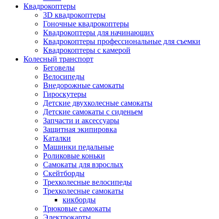
Квадрокоптеры
3D квадрокоптеры
Гоночные квадрокоптеры
Квадрокоптеры для начинающих
Квадрокоптеры профессиональные для съемки
Квадрокоптеры с камерой
Колесный транспорт
Беговелы
Велосипеды
Внедорожные самокаты
Гироскутеры
Детские двухколесные самокаты
Детские самокаты с сиденьем
Запчасти и аксессуары
Защитная экипировка
Каталки
Машинки педальные
Роликовые коньки
Самокаты для взрослых
Скейтборды
Трехколесные велосипеды
Трехколесные самокаты
кикборды
Трюковые самокаты
Электрокарты