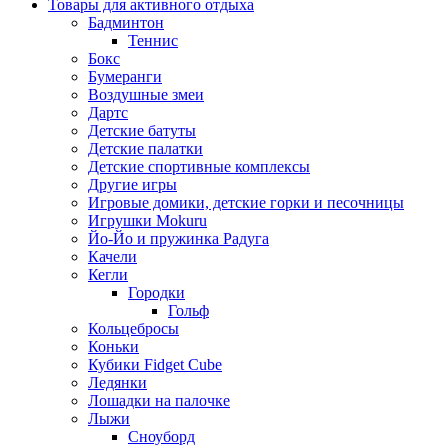
Товары для активного отдыха
Бадминтон
Теннис
Бокс
Бумеранги
Воздушные змеи
Дартс
Детские батуты
Детские палатки
Детские спортивные комплексы
Другие игры
Игровые домики, детские горки и песочницы
Игрушки Mokuru
Йо-Йо и пружинка Радуга
Качели
Кегли
Городки
Гольф
Кольцебросы
Коньки
Кубики Fidget Cube
Ледянки
Лошадки на палочке
Лыжи
Сноуборд