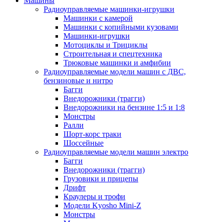
Машины
Радиоуправляемые машинки-игрушки
Машинки с камерой
Машинки с копийными кузовами
Машинки-игрушки
Мотоциклы и Трициклы
Строительная и спецтехника
Трюковые машинки и амфибии
Радиоуправляемые модели машин с ДВС,
бензиновые и нитро
Багги
Внедорожники (трагги)
Внедорожники на бензине 1:5 и 1:8
Монстры
Ралли
Шорт-корс траки
Шоссейные
Радиоуправляемые модели машин электро
Багги
Внедорожники (трагги)
Грузовики и прицепы
Дрифт
Краулеры и трофи
Модели Kyosho Mini-Z
Монстры