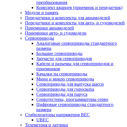
преобразования
Комплект кварцев (приемник и передатчик)
Модули и память
Передатчики и комплекты для авиамоделей
Передатчики и комплекты для авто- и судомоделей
Приемники авиамоделей
Приемники авто- и судомодели
Сервоприводы
Аналоговые сервоприводы стандартного
размера
Большие сервоприводы
Запчасти для сервоприводов
Кабели и разъемы для сервоприводов и
приемников
Качалки на сервоприводы
Мини и микро сервоприводы
Сервоприводы для выпуска шасси
Сервоприводы для гироскопа
Сервоприводы для паруса
Сервотестеры, программаторы серво
Цифровые сервоприводы стандартного
размера
Стабилизаторы напряжения BEC
UBEC
Телеметрия и датчики