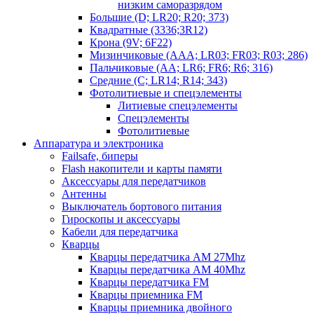
низким саморазрядом
Большие (D; LR20; R20; 373)
Квадратные (3336;3R12)
Крона (9V; 6F22)
Мизинчиковые (AAA; LR03; FR03; R03; 286)
Пальчиковые (AA; LR6; FR6; R6; 316)
Средние (C; LR14; R14; 343)
Фотолитиевые и спецэлементы
Литиевые спецэлементы
Спецэлементы
Фотолитиевые
Аппаратура и электроника
Failsafe, биперы
Flash накопители и карты памяти
Аксессуары для передатчиков
Антенны
Выключатель бортового питания
Гироскопы и аксессуары
Кабели для передатчика
Кварцы
Кварцы передатчика AM 27Mhz
Кварцы передатчика AM 40Mhz
Кварцы передатчика FM
Кварцы приемника FM
Кварцы приемника двойного