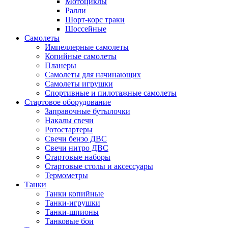
Мотоциклы
Ралли
Шорт-корс траки
Шоссейные
Самолеты
Импеллерные самолеты
Копийные самолеты
Планеры
Самолеты для начинающих
Самолеты игрушки
Спортивные и пилотажные самолеты
Стартовое оборудование
Заправочные бутылочки
Накалы свечи
Ротостартеры
Свечи бензо ДВС
Свечи нитро ДВС
Стартовые наборы
Стартовые столы и аксессуары
Термометры
Танки
Танки копийные
Танки-игрушки
Танки-шпионы
Танковые бои