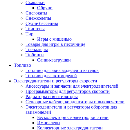
Скакалки
Обручи
Снегокаты
Снежколепы
Сухие бассейны
Твистеры
Тир
Игры с мишенью
Товары для игры в песочнице
Тренажеры
Тюбинги
Санки-ватрушки
Топливо
Топливо для авиа моделей и катеров
Топливо для автомоделей
Электродвигатели и регуляторы скорости
Аксессуары и запчасти для электродвигателей
Программаторы для регуляторов скорости
Радиаторы и вентиляторы
Сенсорные кабели, конденсаторы и выключатели
Электродвигатели и регуляторы оборотов для
авиамоделей
Бесколлекторные электродвигатели
Импеллеры
Коллекторные электродвигатели