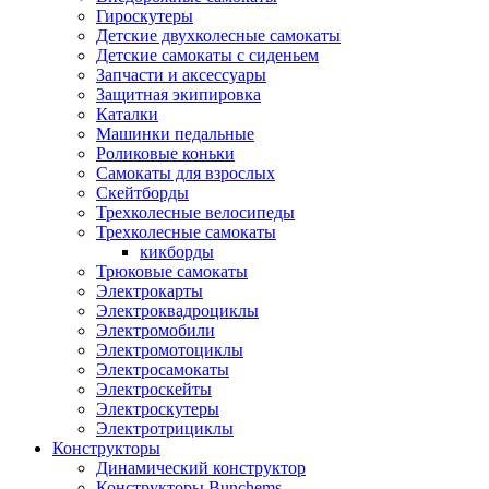
Гироскутеры
Детские двухколесные самокаты
Детские самокаты с сиденьем
Запчасти и аксессуары
Защитная экипировка
Каталки
Машинки педальные
Роликовые коньки
Самокаты для взрослых
Скейтборды
Трехколесные велосипеды
Трехколесные самокаты
кикборды
Трюковые самокаты
Электрокарты
Электроквадроциклы
Электромобили
Электромотоциклы
Электросамокаты
Электроскейты
Электроскутеры
Электротрициклы
Конструкторы
Динамический конструктор
Конструкторы Bunchems