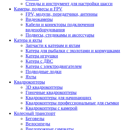
Стенды и инструмент для настройки шасси
Камеры, подвесы и FPV
FPV, модули, передатчики, антенны
Видеокамеры
Кабели и конекторы подключения
видеооборудования
Подвесы, стедикамы и аксессуары
Катера и яхты
Запчасти к катерам и яхтам
Катера для рыбалки с эхолотами и кормушками
Катера игрушки
Катера с ДВС
Катера с электродвигателем
Подводные лодки
Яхты
Квадрокоптеры
3D квадрокоптеры
Гоночные квадрокоптеры
Квадрокоптеры для начинающих
Квадрокоптеры профессиональные для съемки
Квадрокоптеры с камерой
Колесный транспорт
Беговелы
Велосипеды
Внедорожные самокаты