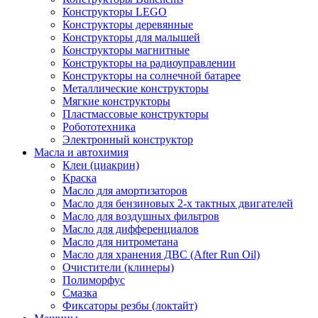
Конструкторы LEGO
Конструкторы деревянные
Конструкторы для малышей
Конструкторы магнитные
Конструкторы на радиоуправлении
Конструкторы на солнечной батарее
Металлические конструкторы
Мягкие конструкторы
Пластмассовые конструкторы
Робототехника
Электронный конструктор
Масла и автохимия
Клеи (циакрин)
Краска
Масло для амортизаторов
Масло для бензиновых 2-х тактных двигателей
Масло для воздушных фильтров
Масло для дифференциалов
Масло для нитрометана
Масло для хранения ДВС (After Run Oil)
Очистители (клинеры)
Полиморфус
Смазка
Фиксаторы резбы (локтайт)