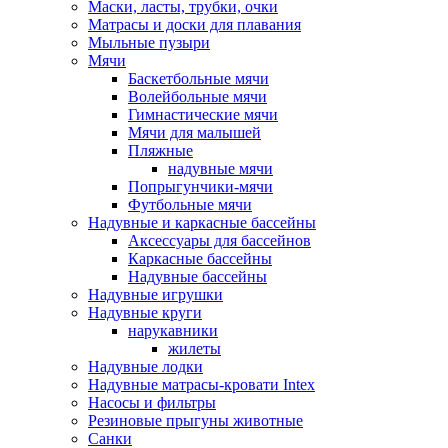
Маски, ласты, трубки, очки
Матрасы и доски для плавания
Мыльные пузыри
Мячи
Баскетбольные мячи
Волейбольные мячи
Гимнастические мячи
Мячи для малышей
Пляжные
надувные мячи
Попрыгунчики-мячи
Футбольные мячи
Надувные и каркасные бассейны
Аксессуары для бассейнов
Каркасные бассейны
Надувные бассейны
Надувные игрушки
Надувные круги
нарукавники
жилеты
Надувные лодки
Надувные матрасы-кровати Intex
Насосы и фильтры
Резиновые прыгуны животные
Санки