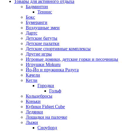
Товары для активного отдыха
Бадминтон
Теннис
Бокс
Бумеранги
Воздушные змеи
Дартс
Детские батуты
Детские палатки
Детские спортивные комплексы
Другие игры
Игровые домики, детские горки и песочницы
Игрушки Mokuru
Йо-Йо и пружинка Радуга
Качели
Кегли
Городки
Гольф
Кольцебросы
Коньки
Кубики Fidget Cube
Ледянки
Лошадки на палочке
Лыжи
Сноуборд