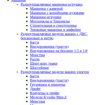
Машины
Радиоуправляемые машинки-игрушки
Машинки с камерой
Машинки с копийными кузовами
Машинки-игрушки
Мотоциклы и Трициклы
Строительная и спецтехника
Трюковые машинки и амфибии
Радиоуправляемые модели машин с ДВС,
бензиновые и нитро
Багги
Внедорожники (трагги)
Внедорожники на бензине 1:5 и 1:8
Монстры
Ралли
Шорт-корс траки
Шоссейные
Радиоуправляемые модели машин электро
Багги
Внедорожники (трагги)
Грузовики и прицепы
Дрифт
Краулеры и трофи
Модели Kyosho Mini-Z
Монстры