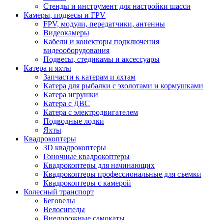
Стенды и инструмент для настройки шасси
Камеры, подвесы и FPV
FPV, модули, передатчики, антенны
Видеокамеры
Кабели и конекторы подключения
видеооборудования
Подвесы, стедикамы и аксессуары
Катера и яхты
Запчасти к катерам и яхтам
Катера для рыбалки с эхолотами и кормушками
Катера игрушки
Катера с ДВС
Катера с электродвигателем
Подводные лодки
Яхты
Квадрокоптеры
3D квадрокоптеры
Гоночные квадрокоптеры
Квадрокоптеры для начинающих
Квадрокоптеры профессиональные для съемки
Квадрокоптеры с камерой
Колесный транспорт
Беговелы
Велосипеды
Внедорожные самокаты