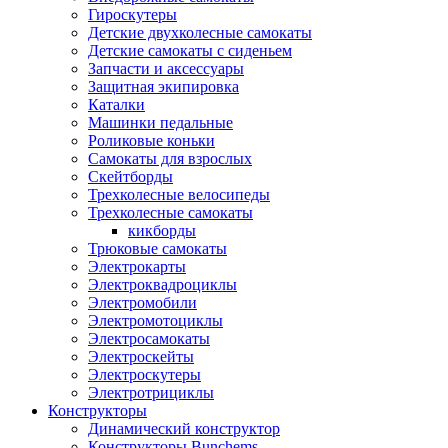
Гироскутеры
Детские двухколесные самокаты
Детские самокаты с сиденьем
Запчасти и аксессуары
Защитная экипировка
Каталки
Машинки педальные
Роликовые коньки
Самокаты для взрослых
Скейтборды
Трехколесные велосипеды
Трехколесные самокаты
кикборды
Трюковые самокаты
Электрокарты
Электроквадроциклы
Электромобили
Электромотоциклы
Электросамокаты
Электроскейты
Электроскутеры
Электротрициклы
Конструкторы
Динамический конструктор
Конструкторы Bunchems