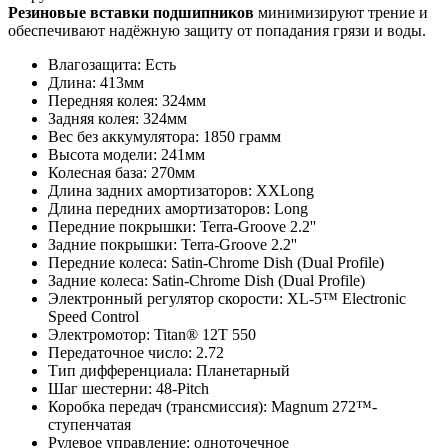
Резиновые вставки подшипников
минимизируют трение и
обеспечивают надёжную защиту от попадания грязи и воды.
Влагозащита: Есть
Длина: 413мм
Передняя колея: 324мм
Задняя колея: 324мм
Вес без аккумулятора: 1850 грамм
Высота модели: 241мм
Колесная база: 270мм
Длина задних амортизаторов: XXLong
Длина передних амортизаторов: Long
Передние покрышки: Terra-Groove 2.2''
Задние покрышки: Terra-Groove 2.2''
Передние колеса: Satin-Chrome Dish (Dual Profile)
Задние колеса: Satin-Chrome Dish (Dual Profile)
Электронный регулятор скорости: XL-5™ Electronic
Speed Control
Электромотор: Titan® 12T 550
Передаточное число: 2.72
Тип дифференциала: Планетарный
Шаг шестерни: 48-Pitch
Коробка передач (трансмиссия): Magnum 272™-
ступенчатая
Рулевое управление: одноточечное