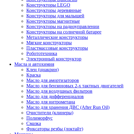
Конструкторы LEGO
Конструкторы деревянные
Конструкторы для малышей
Конструкторы магнитные
Конструкторы на радиоуправлении
Конструкторы на солнечной батарее
Металлические конструкторы
Мягкие конструкторы
Пластмассовые конструкторы
Робототехника
Электронный конструктор
Масла и автохимия
Клеи (циакрин)
Краска
Масло для амортизаторов
Масло для бензиновых 2-х тактных двигателей
Масло для воздушных фильтров
Масло для дифференциалов
Масло для нитрометана
Масло для хранения ДВС (After Run Oil)
Очистители (клинеры)
Полиморфус
Смазка
Фиксаторы резбы (локтайт)