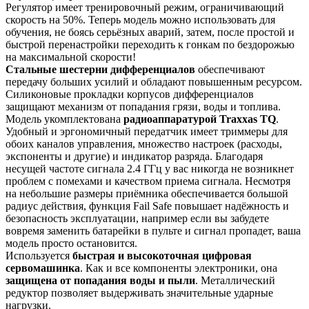
Регулятор имеет тренировочный режим, ограничивающий
скорость на 50%. Теперь модель можно использовать для
обучения, не боясь серьёзных аварий, затем, после простой и
быстрой перенастройки переходить к гонкам по бездорожью
на максимальной скорости!
Стальные шестерни дифференциалов
обеспечивают
передачу больших усилий и обладают повышенным ресурсом.
Силиконовые прокладки корпусов дифференциалов
защищают механизм от попадания грязи, воды и топлива.
Модель укомплектована
радиоаппаратурой Traxxas TQ
.
Удобный и эргономичный передатчик имеет триммеры для
обоих каналов управления, множество настроек (расходы,
экспоненты и другие) и индикатор разряда. Благодаря
несущей частоте сигнала 2.4 ГГц у вас никогда не возникнет
проблем с помехами и качеством приема сигнала. Несмотря
на небольшие размеры приёмника обеспечивается большой
радиус действия, функция Fail Safe повышает надёжность и
безопасность эксплуатации, например если вы забудете
вовремя заменить батарейки в пульте и сигнал пропадет, ваша
модель просто остановится.
Используется
быстрая и высокоточная цифровая
сервомашинка
. Как и все компоненты электроники, она
защищена от попадания воды и пыли
. Металлический
редуктор позволяет выдерживать значительные ударные
нагрузки.