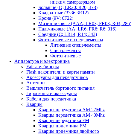
низким саморазрядом
Большие (D; LR20; R20; 373)
Квадратные (3336;3R12)
Крона (9V; 6F22)
Мизинчиковые (AAA; LR03; FR03; R03; 286)
Пальчиковые (AA; LR6; FR6; R6; 316)
Средние (C; LR14; R14; 343)
Фотолитиевые и спецэлементы
Литиевые спецэлементы
Спецэлементы
Фотолитиевые
Аппаратура и электроника
Failsafe, биперы
Flash накопители и карты памяти
Аксессуары для передатчиков
Антенны
Выключатель бортового питания
Гироскопы и аксессуары
Кабели для передатчика
Кварцы
Кварцы передатчика AM 27Mhz
Кварцы передатчика AM 40Mhz
Кварцы передатчика FM
Кварцы приемника FM
Кварцы приемника двойного