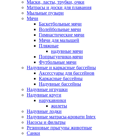
Маски, ласты, трубки, очки
Матрасы и доски для плавания
Мыльные пузыри
Мячи
Баскетбольные мячи
Волейбольные мячи
Гимнастические мячи
Мячи для малышей
Пляжные
надувные мячи
Попрыгунчики-мячи
Футбольные мячи
Надувные и каркасные бассейны
Аксессуары для бассейнов
Каркасные бассейны
Надувные бассейны
Надувные игрушки
Надувные круги
нарукавники
жилеты
Надувные лодки
Надувные матрасы-кровати Intex
Насосы и фильтры
Резиновые прыгуны животные
Санки