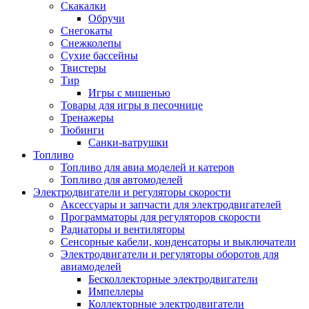
Скакалки
Обручи
Снегокаты
Снежколепы
Сухие бассейны
Твистеры
Тир
Игры с мишенью
Товары для игры в песочнице
Тренажеры
Тюбинги
Санки-ватрушки
Топливо
Топливо для авиа моделей и катеров
Топливо для автомоделей
Электродвигатели и регуляторы скорости
Аксессуары и запчасти для электродвигателей
Программаторы для регуляторов скорости
Радиаторы и вентиляторы
Сенсорные кабели, конденсаторы и выключатели
Электродвигатели и регуляторы оборотов для
авиамоделей
Бесколлекторные электродвигатели
Импеллеры
Коллекторные электродвигатели