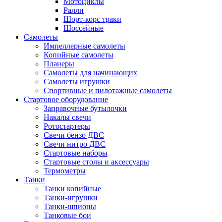
Мотоциклы
Ралли
Шорт-корс траки
Шоссейные
Самолеты
Импеллерные самолеты
Копийные самолеты
Планеры
Самолеты для начинающих
Самолеты игрушки
Спортивные и пилотажные самолеты
Стартовое оборудование
Заправочные бутылочки
Накалы свечи
Ротостартеры
Свечи бензо ДВС
Свечи нитро ДВС
Стартовые наборы
Стартовые столы и аксессуары
Термометры
Танки
Танки копийные
Танки-игрушки
Танки-шпионы
Танковые бои