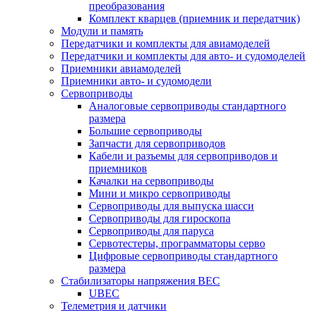
преобразования
Комплект кварцев (приемник и передатчик)
Модули и память
Передатчики и комплекты для авиамоделей
Передатчики и комплекты для авто- и судомоделей
Приемники авиамоделей
Приемники авто- и судомодели
Сервоприводы
Аналоговые сервоприводы стандартного
размера
Большие сервоприводы
Запчасти для сервоприводов
Кабели и разъемы для сервоприводов и
приемников
Качалки на сервоприводы
Мини и микро сервоприводы
Сервоприводы для выпуска шасси
Сервоприводы для гироскопа
Сервоприводы для паруса
Сервотестеры, программаторы серво
Цифровые сервоприводы стандартного
размера
Стабилизаторы напряжения BEC
UBEC
Телеметрия и датчики