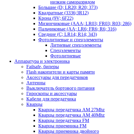
низким саморазрядом
Большие (D; LR20; R20; 373)
Квадратные (3336;3R12)
Крона (9V; 6F22)
Мизинчиковые (AAA; LR03; FR03; R03; 286)
Пальчиковые (AA; LR6; FR6; R6; 316)
Средние (C; LR14; R14; 343)
Фотолитиевые и спецэлементы
Литиевые спецэлементы
Спецэлементы
Фотолитиевые
Аппаратура и электроника
Failsafe, биперы
Flash накопители и карты памяти
Аксессуары для передатчиков
Антенны
Выключатель бортового питания
Гироскопы и аксессуары
Кабели для передатчика
Кварцы
Кварцы передатчика AM 27Mhz
Кварцы передатчика AM 40Mhz
Кварцы передатчика FM
Кварцы приемника FM
Кварцы приемника двойного