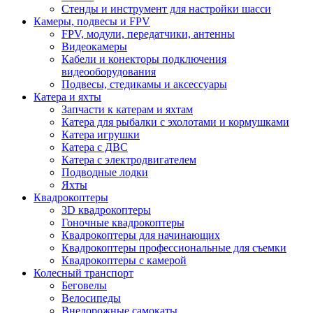
Стенды и инструмент для настройки шасси
Камеры, подвесы и FPV
FPV, модули, передатчики, антенны
Видеокамеры
Кабели и конекторы подключения
видеооборудования
Подвесы, стедикамы и аксессуары
Катера и яхты
Запчасти к катерам и яхтам
Катера для рыбалки с эхолотами и кормушками
Катера игрушки
Катера с ДВС
Катера с электродвигателем
Подводные лодки
Яхты
Квадрокоптеры
3D квадрокоптеры
Гоночные квадрокоптеры
Квадрокоптеры для начинающих
Квадрокоптеры профессиональные для съемки
Квадрокоптеры с камерой
Колесный транспорт
Беговелы
Велосипеды
Внедорожные самокаты