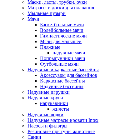
Маски, ласты, трубки, очки
Матрасы и доски для плавания
Мыльные пузыри
Мячи
Баскетбольные мячи
Волейбольные мячи
Гимнастические мячи
Мячи для малышей
Пляжные
надувные мячи
Попрыгунчики-мячи
Футбольные мячи
Надувные и каркасные бассейны
Аксессуары для бассейнов
Каркасные бассейны
Надувные бассейны
Надувные игрушки
Надувные круги
нарукавники
жилеты
Надувные лодки
Надувные матрасы-кровати Intex
Насосы и фильтры
Резиновые прыгуны животные
Санки