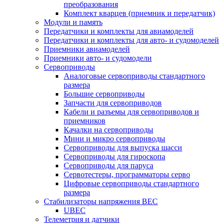
преобразования
Комплект кварцев (приемник и передатчик)
Модули и память
Передатчики и комплекты для авиамоделей
Передатчики и комплекты для авто- и судомоделей
Приемники авиамоделей
Приемники авто- и судомодели
Сервоприводы
Аналоговые сервоприводы стандартного
размера
Большие сервоприводы
Запчасти для сервоприводов
Кабели и разъемы для сервоприводов и
приемников
Качалки на сервоприводы
Мини и микро сервоприводы
Сервоприводы для выпуска шасси
Сервоприводы для гироскопа
Сервоприводы для паруса
Сервотестеры, программаторы серво
Цифровые сервоприводы стандартного
размера
Стабилизаторы напряжения BEC
UBEC
Телеметрия и датчики