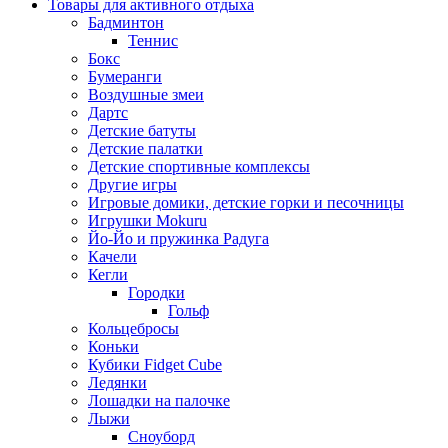
Товары для активного отдыха
Бадминтон
Теннис
Бокс
Бумеранги
Воздушные змеи
Дартс
Детские батуты
Детские палатки
Детские спортивные комплексы
Другие игры
Игровые домики, детские горки и песочницы
Игрушки Mokuru
Йо-Йо и пружинка Радуга
Качели
Кегли
Городки
Гольф
Кольцебросы
Коньки
Кубики Fidget Cube
Ледянки
Лошадки на палочке
Лыжи
Сноуборд