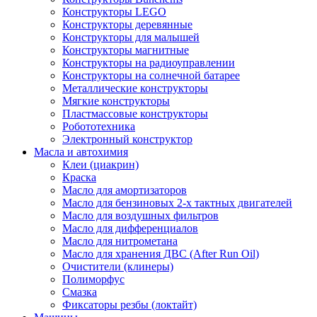
Конструкторы LEGO
Конструкторы деревянные
Конструкторы для малышей
Конструкторы магнитные
Конструкторы на радиоуправлении
Конструкторы на солнечной батарее
Металлические конструкторы
Мягкие конструкторы
Пластмассовые конструкторы
Робототехника
Электронный конструктор
Масла и автохимия
Клеи (циакрин)
Краска
Масло для амортизаторов
Масло для бензиновых 2-х тактных двигателей
Масло для воздушных фильтров
Масло для дифференциалов
Масло для нитрометана
Масло для хранения ДВС (After Run Oil)
Очистители (клинеры)
Полиморфус
Смазка
Фиксаторы резбы (локтайт)