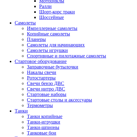
Мотоциклы
Ралли
Шорт-корс траки
Шоссейные
Самолеты
Импеллерные самолеты
Копийные самолеты
Планеры
Самолеты для начинающих
Самолеты игрушки
Спортивные и пилотажные самолеты
Стартовое оборудование
Заправочные бутылочки
Накалы свечи
Ротостартеры
Свечи бензо ДВС
Свечи нитро ДВС
Стартовые наборы
Стартовые столы и аксессуары
Термометры
Танки
Танки копийные
Танки-игрушки
Танки-шпионы
Танковые бои