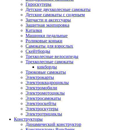
Гироскутеры
Детские двухколесные самокаты
Детские самокаты с сиденьем
Запчасти и аксессуары
Защитная экипировка
Каталки
Машинки педальные
Роликовые коньки
Самокаты для взрослых
Скейтборды
Трехколесные велосипеды
Трехколесные самокаты
кикборды
Трюковые самокаты
Электрокарты
Электроквадроциклы
Электромобили
Электромотоциклы
Электросамокаты
Электроскейты
Электроскутеры
Электротрициклы
Конструкторы
Динамический конструктор
Конструкторы Bunchems