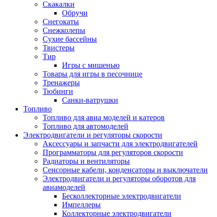
Скакалки
Обручи
Снегокаты
Снежколепы
Сухие бассейны
Твистеры
Тир
Игры с мишенью
Товары для игры в песочнице
Тренажеры
Тюбинги
Санки-ватрушки
Топливо
Топливо для авиа моделей и катеров
Топливо для автомоделей
Электродвигатели и регуляторы скорости
Аксессуары и запчасти для электродвигателей
Программаторы для регуляторов скорости
Радиаторы и вентиляторы
Сенсорные кабели, конденсаторы и выключатели
Электродвигатели и регуляторы оборотов для
авиамоделей
Бесколлекторные электродвигатели
Импеллеры
Коллекторные электродвигатели