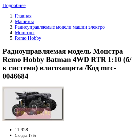
Подробнее
Главная
Машины
Радиоуправляемые модели машин электро
Монстры
Remo Hobby
Радиоуправляемая модель Монстра
Remo Hobby Batman 4WD RTR 1:10 (б/
к система) влагозащита /Код mrc-
0046684
11 958
Скидка 17%