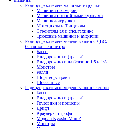
Машины
Радиоуправляемые машинки-игрушки
Машинки с камерой
Машинки с копийными кузовами
Машинки-игрушки
Мотоциклы и Трициклы
Строительная и спецтехника
Трюковые машинки и амфибии
Радиоуправляемые модели машин с ДВС,
бензиновые и нитро
Багги
Внедорожники (трагги)
Внедорожники на бензине 1:5 и 1:8
Монстры
Ралли
Шорт-корс траки
Шоссейные
Радиоуправляемые модели машин электро
Багги
Внедорожники (трагги)
Грузовики и прицепы
Дрифт
Краулеры и трофи
Модели Kyosho Mini-Z
Монстры