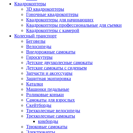
Квадрокоптеры
3D квадрокоптеры
Гоночные квадрокоптеры
Квадрокоптеры для начинающих
Квадрокоптеры профессиональные для съемки
Квадрокоптеры с камерой
Колесный транспорт
Беговелы
Велосипеды
Внедорожные самокаты
Гироскутеры
Детские двухколесные самокаты
Детские самокаты с сиденьем
Запчасти и аксессуары
Защитная экипировка
Каталки
Машинки педальные
Роликовые коньки
Самокаты для взрослых
Скейтборды
Трехколесные велосипеды
Трехколесные самокаты
кикборды
Трюковые самокаты
Электрокарты