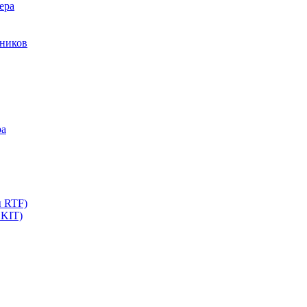
ера
мников
ра
ы RTF)
 KIT)