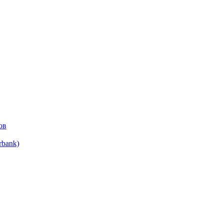
ов
bank)