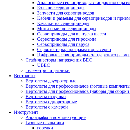
Аналоговые сервоприводы стандартного разм
Большие сервоприводы
Запчасти для сервоприводов
Кабели и разъемы для сервоприводов и прие
Качалки на сервоприводы
Мини и микро сервоприводы
Сервоприводы для выпуска шасси
Сервоприводы для гироскопа
Сервоприводы для паруса
Сервотестеры, программаторы серво
Цифровые сервоприводы стандартного разме
Стабилизаторы напряжения BEC
UBEC
Телеметрия и датчики
Вертолеты
Вертолеты двухроторные
Вертолеты для профессионалов (готовые комплект
Вертолеты для профессионалов (наборы для сборки
Вертолеты игрушки
Вертолеты однороторные
Вертолеты с камерой
Инструмент
Аэрографы и комплектующие
Газовые паяльники
горелки