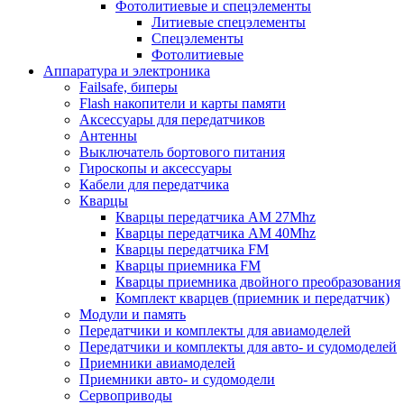
Фотолитиевые и спецэлементы
Литиевые спецэлементы
Спецэлементы
Фотолитиевые
Аппаратура и электроника
Failsafe, биперы
Flash накопители и карты памяти
Аксессуары для передатчиков
Антенны
Выключатель бортового питания
Гироскопы и аксессуары
Кабели для передатчика
Кварцы
Кварцы передатчика AM 27Mhz
Кварцы передатчика AM 40Mhz
Кварцы передатчика FM
Кварцы приемника FM
Кварцы приемника двойного преобразования
Комплект кварцев (приемник и передатчик)
Модули и память
Передатчики и комплекты для авиамоделей
Передатчики и комплекты для авто- и судомоделей
Приемники авиамоделей
Приемники авто- и судомодели
Сервоприводы