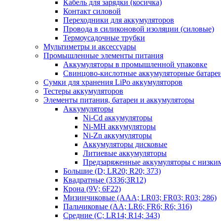
Кабель для зарядки (косичка)
Контакт силовой
Переходники для аккумуляторов
Провода в силиконовой изоляции (силовые)
Термоусадочные трубки
Мультиметры и аксессуары
Промышленные элементы питания
Аккумуляторы в промышленной упаковке
Свинцово-кислотные аккумуляторные батаре
Сумки для хранения LiPo аккумуляторов
Тестеры аккумуляторов
Элементы питания, батареи и аккумуляторы
Аккумуляторы
Ni-Cd аккумуляторы
Ni-MH аккумуляторы
Ni-Zn аккумуляторы
Аккумуляторы дисковые
Литиевые аккумуляторы
Предзаряженные аккумуляторы с низки
Большие (D; LR20; R20; 373)
Квадратные (3336;3R12)
Крона (9V; 6F22)
Мизинчиковые (AAA; LR03; FR03; R03; 286)
Пальчиковые (AA; LR6; FR6; R6; 316)
Средние (C; LR14; R14; 343)