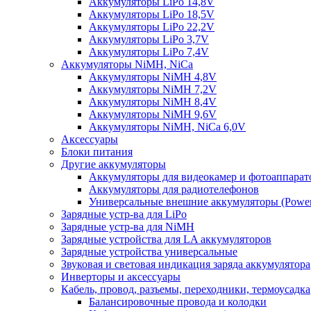
Аккумуляторы LiPo 14,8V
Аккумуляторы LiPo 18,5V
Аккумуляторы LiPo 22,2V
Аккумуляторы LiPo 3,7V
Аккумуляторы LiPo 7,4V
Аккумуляторы NiMH, NiCa
Аккумуляторы NiMH 4,8V
Аккумуляторы NiMH 7,2V
Аккумуляторы NiMH 8,4V
Аккумуляторы NiMH 9,6V
Аккумуляторы NiMH, NiCa 6,0V
Аксессуары
Блоки питания
Другие аккумуляторы
Аккумуляторы для видеокамер и фотоаппарат
Аккумуляторы для радиотелефонов
Универсальные внешние аккумуляторы (Power
Зарядные устр-ва для LiPo
Зарядные устр-ва для NiMH
Зарядные устройства для LA аккумуляторов
Зарядные устройства универсальные
Звуковая и световая индикация заряда аккумулятора
Инверторы и аксессуары
Кабель, провод, разъемы, переходники, термоусадка
Балансировочные провода и колодки