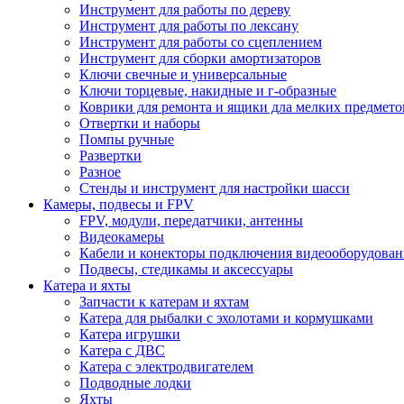
Инструмент для работы по дереву
Инструмент для работы по лексану
Инструмент для работы со сцеплением
Инструмент для сборки амортизаторов
Ключи свечные и универсальные
Ключи торцевые, накидные и г-образные
Коврики для ремонта и ящики дла мелких предмето
Отвертки и наборы
Помпы ручные
Развертки
Разное
Стенды и инструмент для настройки шасси
Камеры, подвесы и FPV
FPV, модули, передатчики, антенны
Видеокамеры
Кабели и конекторы подключения видеооборудован
Подвесы, стедикамы и аксессуары
Катера и яхты
Запчасти к катерам и яхтам
Катера для рыбалки с эхолотами и кормушками
Катера игрушки
Катера с ДВС
Катера с электродвигателем
Подводные лодки
Яхты