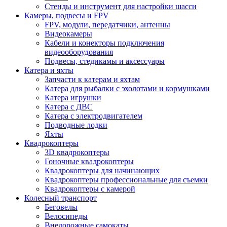
Стенды и инструмент для настройки шасси
Камеры, подвесы и FPV
FPV, модули, передатчики, антенны
Видеокамеры
Кабели и конекторы подключения
видеооборудования
Подвесы, стедикамы и аксессуары
Катера и яхты
Запчасти к катерам и яхтам
Катера для рыбалки с эхолотами и кормушками
Катера игрушки
Катера с ДВС
Катера с электродвигателем
Подводные лодки
Яхты
Квадрокоптеры
3D квадрокоптеры
Гоночные квадрокоптеры
Квадрокоптеры для начинающих
Квадрокоптеры профессиональные для съемки
Квадрокоптеры с камерой
Колесный транспорт
Беговелы
Велосипеды
Внедорожные самокаты