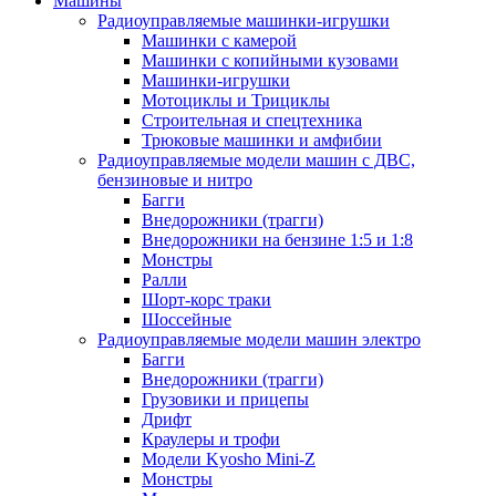
Машины
Радиоуправляемые машинки-игрушки
Машинки с камерой
Машинки с копийными кузовами
Машинки-игрушки
Мотоциклы и Трициклы
Строительная и спецтехника
Трюковые машинки и амфибии
Радиоуправляемые модели машин с ДВС,
бензиновые и нитро
Багги
Внедорожники (трагги)
Внедорожники на бензине 1:5 и 1:8
Монстры
Ралли
Шорт-корс траки
Шоссейные
Радиоуправляемые модели машин электро
Багги
Внедорожники (трагги)
Грузовики и прицепы
Дрифт
Краулеры и трофи
Модели Kyosho Mini-Z
Монстры