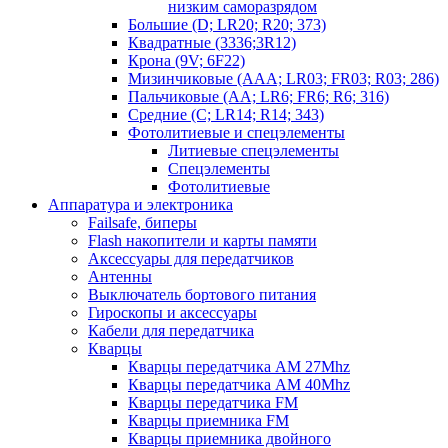
низким саморазрядом
Большие (D; LR20; R20; 373)
Квадратные (3336;3R12)
Крона (9V; 6F22)
Мизинчиковые (AAA; LR03; FR03; R03; 286)
Пальчиковые (AA; LR6; FR6; R6; 316)
Средние (C; LR14; R14; 343)
Фотолитиевые и спецэлементы
Литиевые спецэлементы
Спецэлементы
Фотолитиевые
Аппаратура и электроника
Failsafe, биперы
Flash накопители и карты памяти
Аксессуары для передатчиков
Антенны
Выключатель бортового питания
Гироскопы и аксессуары
Кабели для передатчика
Кварцы
Кварцы передатчика AM 27Mhz
Кварцы передатчика AM 40Mhz
Кварцы передатчика FM
Кварцы приемника FM
Кварцы приемника двойного