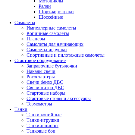
Мотоциклы
Ралли
Шорт-корс траки
Шоссейные
Самолеты
Импеллерные самолеты
Копийные самолеты
Планеры
Самолеты для начинающих
Самолеты игрушки
Спортивные и пилотажные самолеты
Стартовое оборудование
Заправочные бутылочки
Накалы свечи
Ротостартеры
Свечи бензо ДВС
Свечи нитро ДВС
Стартовые наборы
Стартовые столы и аксессуары
Термометры
Танки
Танки копийные
Танки-игрушки
Танки-шпионы
Танковые бои