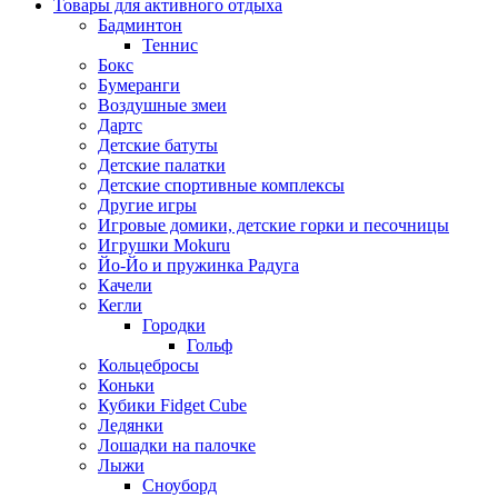
Товары для активного отдыха
Бадминтон
Теннис
Бокс
Бумеранги
Воздушные змеи
Дартс
Детские батуты
Детские палатки
Детские спортивные комплексы
Другие игры
Игровые домики, детские горки и песочницы
Игрушки Mokuru
Йо-Йо и пружинка Радуга
Качели
Кегли
Городки
Гольф
Кольцебросы
Коньки
Кубики Fidget Cube
Ледянки
Лошадки на палочке
Лыжи
Сноуборд