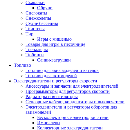
Скакалки
Обручи
Снегокаты
Снежколепы
Сухие бассейны
Твистеры
Тир
Игры с мишенью
Товары для игры в песочнице
Тренажеры
Тюбинги
Санки-ватрушки
Топливо
Топливо для авиа моделей и катеров
Топливо для автомоделей
Электродвигатели и регуляторы скорости
Аксессуары и запчасти для электродвигателей
Программаторы для регуляторов скорости
Радиаторы и вентиляторы
Сенсорные кабели, конденсаторы и выключатели
Электродвигатели и регуляторы оборотов для
авиамоделей
Бесколлекторные электродвигатели
Импеллеры
Коллекторные электродвигатели