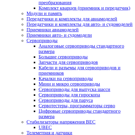
преобразования
Комплект кварцев (приемник и передатчик)
Модули и память
Передатчики и комплекты для авиамоделей
Передатчики и комплекты для авто- и судомоделей
Приемники авиамоделей
Приемники авто- и судомодели
Сервоприводы
Аналоговые сервоприводы стандартного
размера
Большие сервоприводы
Запчасти для сервоприводов
Кабели и разъемы для сервоприводов и
приемников
Качалки на сервоприводы
Мини и микро сервоприводы
Сервоприводы для выпуска шасси
Сервоприводы для гироскопа
Сервоприводы для паруса
Сервотестеры, программаторы серво
Цифровые сервоприводы стандартного
размера
Стабилизаторы напряжения BEC
UBEC
Телеметрия и датчики