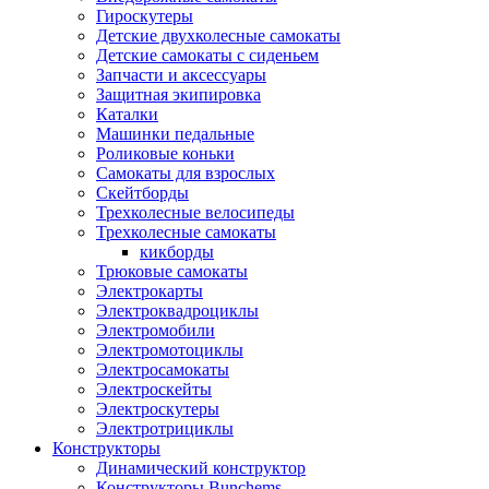
Гироскутеры
Детские двухколесные самокаты
Детские самокаты с сиденьем
Запчасти и аксессуары
Защитная экипировка
Каталки
Машинки педальные
Роликовые коньки
Самокаты для взрослых
Скейтборды
Трехколесные велосипеды
Трехколесные самокаты
кикборды
Трюковые самокаты
Электрокарты
Электроквадроциклы
Электромобили
Электромотоциклы
Электросамокаты
Электроскейты
Электроскутеры
Электротрициклы
Конструкторы
Динамический конструктор
Конструкторы Bunchems