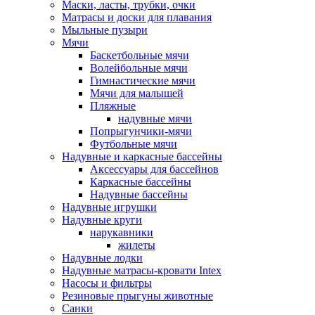
Маски, ласты, трубки, очки
Матрасы и доски для плавания
Мыльные пузыри
Мячи
Баскетбольные мячи
Волейбольные мячи
Гимнастические мячи
Мячи для малышей
Пляжные
надувные мячи
Попрыгунчики-мячи
Футбольные мячи
Надувные и каркасные бассейны
Аксессуары для бассейнов
Каркасные бассейны
Надувные бассейны
Надувные игрушки
Надувные круги
нарукавники
жилеты
Надувные лодки
Надувные матрасы-кровати Intex
Насосы и фильтры
Резиновые прыгуны животные
Санки