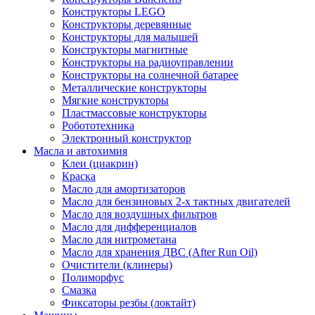
Конструкторы LEGO
Конструкторы деревянные
Конструкторы для малышей
Конструкторы магнитные
Конструкторы на радиоуправлении
Конструкторы на солнечной батарее
Металлические конструкторы
Мягкие конструкторы
Пластмассовые конструкторы
Робототехника
Электронный конструктор
Масла и автохимия
Клеи (циакрин)
Краска
Масло для амортизаторов
Масло для бензиновых 2-х тактных двигателей
Масло для воздушных фильтров
Масло для дифференциалов
Масло для нитрометана
Масло для хранения ДВС (After Run Oil)
Очистители (клинеры)
Полиморфус
Смазка
Фиксаторы резбы (локтайт)